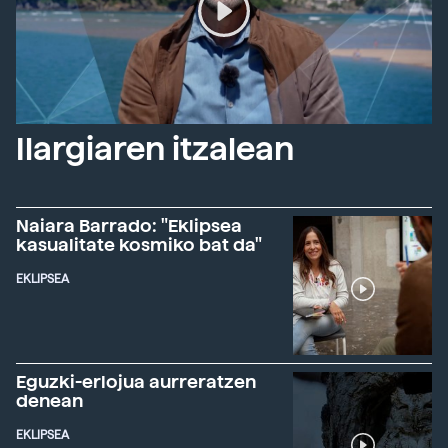
Ilargiaren itzalean
Naiara Barrado: "Eklipsea
kasualitate kosmiko bat da"
EKLIPSEA
Eguzki-erlojua aurreratzen
denean
EKLIPSEA