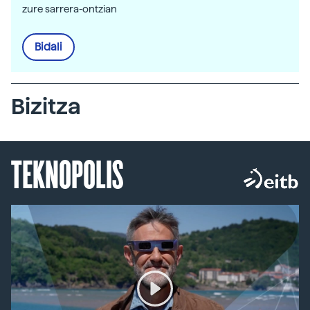
zure sarrera-ontzian
Bidali
Bizitza
TEKNOPOLIS