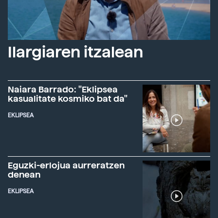
Ilargiaren itzalean
Naiara Barrado: "Eklipsea
kasualitate kosmiko bat da"
EKLIPSEA
Eguzki-erlojua aurreratzen
denean
EKLIPSEA