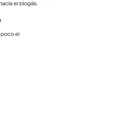
hacia el biogás.
o
 poco el