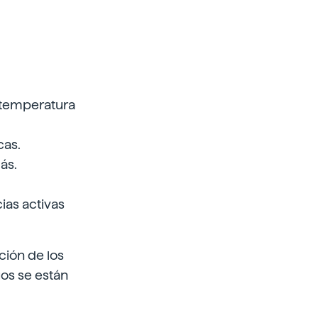
a temperatura
cas.
ás.
cias activas
ción de los
uos se están