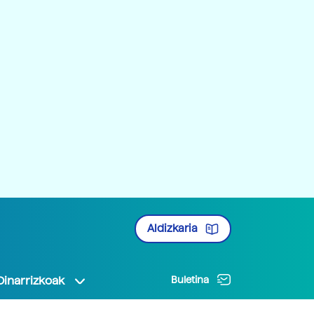
Aldizkaria
Oinarrizkoak
Buletina