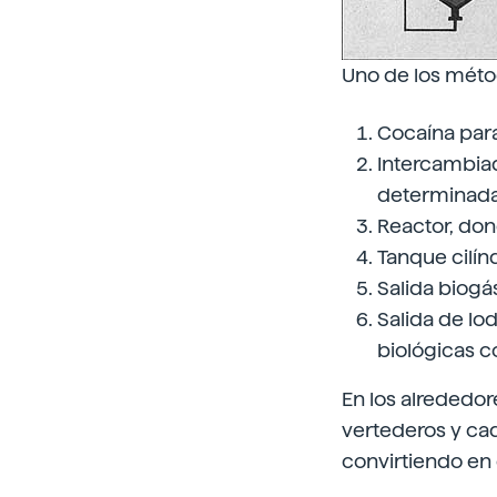
Uno de los métod
Cocaína para
Intercambiad
determinada
Reactor, don
Tanque cilí
Salida biogá
Salida de lod
biológicas c
En los alrededor
vertederos y cad
convirtiendo en 