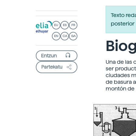
Texto red
posterior 
EU
ES
FR
EN
CA
GA
Biog
Una de las c
Partekatu
ser product
ciudades m
de basura a
montón de 