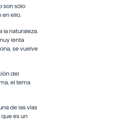
o son sólo
en ello.
la naturaleza.
muy lenta
ona, se vuelve
ción del
ema, el tema
una de las vías
r que es un