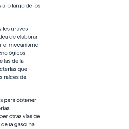
a lo largo de los
y los graves
idea de elaborar
ar el mecanismo
ecnológicos
 las de la
acterias que
 raíces del
es para obtener
rías.
er otras vías de
 de la gasolina