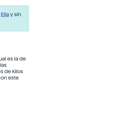
r
Elia
y sin
ual es la de
las
 de kilos
con este