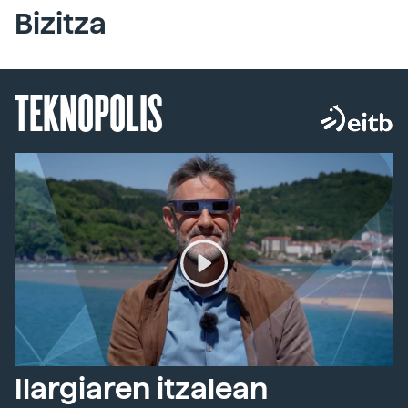
Bizitza
TEKNOPOLIS
Ilargiaren itzalean