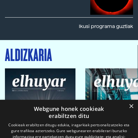
Ikusi programa guztiak
ALDIZKARIA
×
Webgune honek cookieak
erabiltzen ditu
Cookieak erabiltzen ditugu edukia, iragarkiak pertsonalizatzeko eta
gure trafikoa aztertzeko. Gure webgunearen erabilerari buruzko
informazioa ere partekatzen dugu gure publizitate- eta analisi-