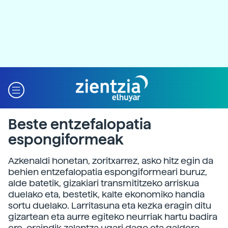
Beste entzefalopatia
espongiformeak
Azkenaldi honetan, zoritxarrez, asko hitz egin da
behien entzefalopatia espongiformeari buruz,
alde batetik, gizakiari transmititzeko arriskua
duelako eta, bestetik, kalte ekonomiko handia
sortu duelako. Larritasuna eta kezka eragin ditu
gizartean eta aurre egiteko neurriak hartu badira
ere, oraindik zalantza ugari dago eta galdera