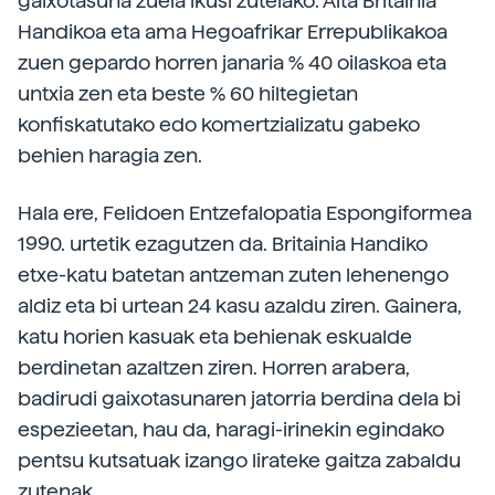
gaixotasuna zuela ikusi zutelako. Aita Britainia
Handikoa eta ama Hegoafrikar Errepublikakoa
zuen gepardo horren janaria % 40 oilaskoa eta
untxia zen eta beste % 60 hiltegietan
konfiskatutako edo komertzializatu gabeko
behien haragia zen.
Hala ere, Felidoen Entzefalopatia Espongiformea
1990. urtetik ezagutzen da. Britainia Handiko
etxe-katu batetan antzeman zuten lehenengo
aldiz eta bi urtean 24 kasu azaldu ziren. Gainera,
katu horien kasuak eta behienak eskualde
berdinetan azaltzen ziren. Horren arabera,
badirudi gaixotasunaren jatorria berdina dela bi
espezieetan, hau da, haragi-irinekin egindako
pentsu kutsatuak izango lirateke gaitza zabaldu
zutenak.