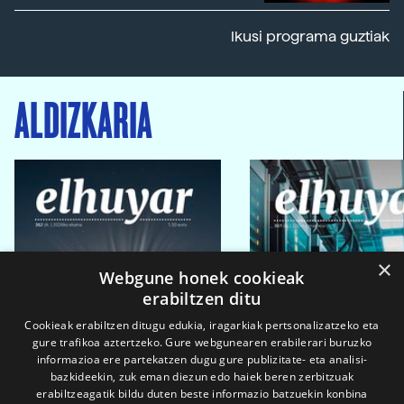
Ikusi programa guztiak
ALDIZKARIA
×
Webgune honek cookieak
erabiltzen ditu
Cookieak erabiltzen ditugu edukia, iragarkiak pertsonalizatzeko eta
gure trafikoa aztertzeko. Gure webgunearen erabilerari buruzko
informazioa ere partekatzen dugu gure publizitate- eta analisi-
bazkideekin, zuk eman diezun edo haiek beren zerbitzuak
erabiltzeagatik bildu duten beste informazio batzuekin konbina