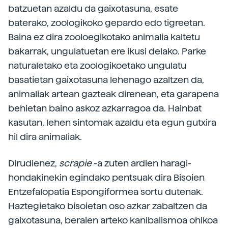
batzuetan azaldu da gaixotasuna, esate
baterako, zoologikoko gepardo edo tigreetan.
Baina ez dira zooloegikotako animalia kaltetu
bakarrak, ungulatuetan ere ikusi delako. Parke
naturaletako eta zoologikoetako ungulatu
basatietan gaixotasuna lehenago azaltzen da,
animaliak artean gazteak direnean, eta garapena
behietan baino askoz azkarragoa da. Hainbat
kasutan, lehen sintomak azaldu eta egun gutxira
hil dira animaliak.
Dirudienez,
scrapie
-a zuten ardien haragi-
hondakinekin egindako pentsuak dira Bisoien
Entzefalopatia Espongiformea sortu dutenak.
Haztegietako bisoietan oso azkar zabaltzen da
gaixotasuna, beraien arteko kanibalismoa ohikoa