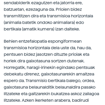
sendabiderik ezagutzen eta jatorria ere,
batzuetan, ezezaguna da. Prioien bidez
transmititzen dira eta transmisioa horizontala
(animalia batetik ondoko animaliara) edo
bertikala (amatik kumera) izan daiteke.
Behien entzefalopatia espongiformean
transmisioa horizontala dela uste da, hau da,
pentsuen bidez jasotzen dituzte prioiak eta
horiek dira gaixotasuna sortzen dutenak.
Horregatik, haragi-irinekin egindako pentsuak
debekatu direnez, gaixotasunarekin amaitzea
espero da. Transmisio bertikala balego, ordea,
gaixotasuna belaunalditik belaunaldira pasako
litzateke eta gaitzarekin bukatzea askoz zailagoa
litzateke. Azken ikerketen arabera, badirudi