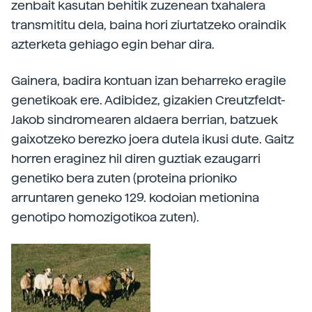
zenbait kasutan behitik zuzenean txahalera
transmititu dela, baina hori ziurtatzeko oraindik
azterketa gehiago egin behar dira.
Gainera, badira kontuan izan beharreko eragile
genetikoak ere. Adibidez, gizakien Creutzfeldt-
Jakob sindromearen aldaera berrian, batzuek
gaixotzeko berezko joera dutela ikusi dute. Gaitz
horren eraginez hil diren guztiak ezaugarri
genetiko bera zuten (proteina prioniko
arruntaren geneko 129. kodoian metionina
genotipo homozigotikoa zuten).