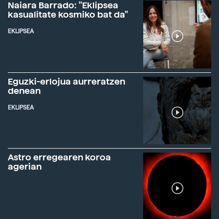
Naiara Barrado: "Eklipsea
kasualitate kosmiko bat da"
EKLIPSEA
Eguzki-erlojua aurreratzen
denean
EKLIPSEA
Astro erregearen koroa
agerian