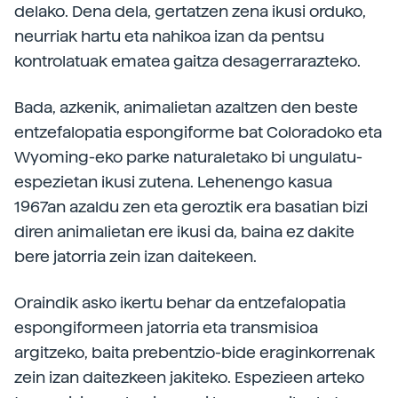
delako. Dena dela, gertatzen zena ikusi orduko,
neurriak hartu eta nahikoa izan da pentsu
kontrolatuak ematea gaitza desagerrarazteko.
Bada, azkenik, animalietan azaltzen den beste
entzefalopatia espongiforme bat Coloradoko eta
Wyoming-eko parke naturaletako bi ungulatu-
espezietan ikusi zutena. Lehenengo kasua
1967an azaldu zen eta geroztik era basatian bizi
diren animalietan ere ikusi da, baina ez dakite
bere jatorria zein izan daitekeen.
Oraindik asko ikertu behar da entzefalopatia
espongiformeen jatorria eta transmisioa
argitzeko, baita prebentzio-bide eraginkorrenak
zein izan daitezkeen jakiteko. Espezieen arteko