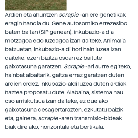
Ardien eta ahuntzen
scrapie
-an ere genetikak
eragin handia du. Gene autosomiko errezesibo
baten baitan (SIP genean), inkubazio-aldia
motzagoa edo luzeagoa izan daiteke. Animalia
batzuetan, inkubazio-aldi hori hain luzea izan
daiteke, ezen bizitza osoan ez baitute
gaixotasuna garatzen.
Scrapie
-ari aurre egiteko,
hainbat albaitarik, gaitza erraz garatzen duten
ardien ordez, inkubazio-aldi luzea duten ardiak
haztea proposatu dute. Alabaina, sistema hau
oso arriskutsua izan daiteke, ez duelako
gaixotasuna desagertarazten, ezkutatu baizik
eta, gainera,
scrapie
-aren transmisio-bideak
biak direlako, horizontala eta bertikala.