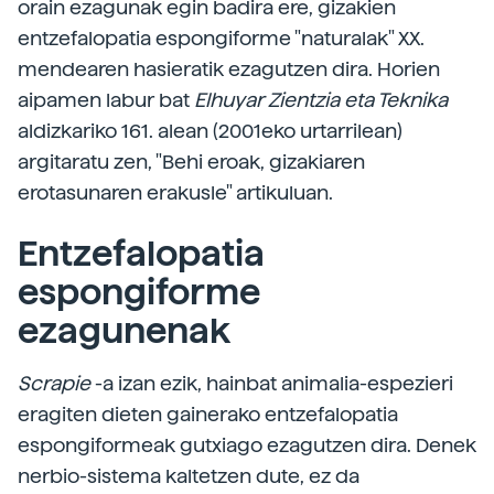
orain ezagunak egin badira ere, gizakien
entzefalopatia espongiforme "naturalak" XX.
mendearen hasieratik ezagutzen dira. Horien
aipamen labur bat
Elhuyar Zientzia eta Teknika
aldizkariko 161. alean (2001eko urtarrilean)
argitaratu zen, "Behi eroak, gizakiaren
erotasunaren erakusle" artikuluan.
Entzefalopatia
espongiforme
ezagunenak
Scrapie
-a izan ezik, hainbat animalia-espezieri
eragiten dieten gainerako entzefalopatia
espongiformeak gutxiago ezagutzen dira. Denek
nerbio-sistema kaltetzen dute, ez da