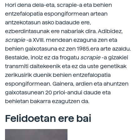
Hori dena dela-eta, scrapie-a eta behien
entzefalopatia espongiformean artean
antzekotasun asko badaude ere,
ezberdintasunak ere nabariak dira. Adibidez,
scrapie
-a XVIII. mendean ezaguna zen eta
behien gaixotasuna ez zen 1985.era arte azaldu.
Bestalde, inoiz ez da frogatu
scrapie
-a gizakiei
transmiti daitekeenik eta ez da uste genetikak
zerikusirik duenik behien entzefalopatia
espongiformean. Gainera, ardien eta ahuntzen
gaixotasunean 20 prioi-andui daude eta
behietan bakarra ezagutzen da.
Felidoetan ere bai