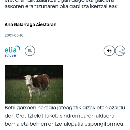
askoren erantzunaren bila dabiltza ikertzaileak.
Ana Galarraga Aiestaran
2001-03-16
EU
Behi gaixoen haragia jateagatik gizakietan azaldu
den Creutzfeldt-Jakob sindromearen aldaera
berria eta behien entzefalopatia espongiformea