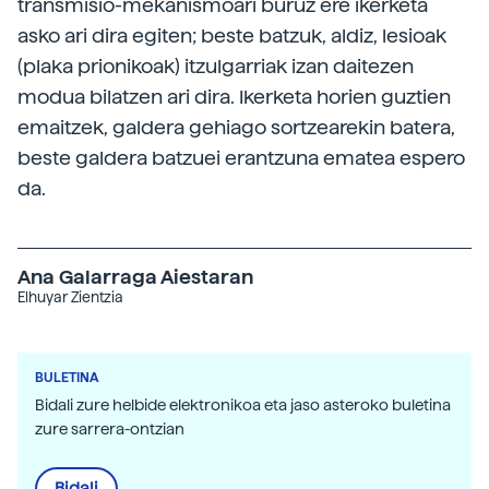
transmisio-mekanismoari buruz ere ikerketa
asko ari dira egiten; beste batzuk, aldiz, lesioak
(plaka prionikoak) itzulgarriak izan daitezen
modua bilatzen ari dira. Ikerketa horien guztien
emaitzek, galdera gehiago sortzearekin batera,
beste galdera batzuei erantzuna ematea espero
da.
Ana Galarraga Aiestaran
Elhuyar Zientzia
BULETINA
Bidali zure helbide elektronikoa eta jaso asteroko buletina
zure sarrera-ontzian