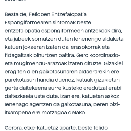
Bestalde, Felidoen Entzefalopatia
Espongiformearen sintomak beste
entzefalopatia espongiformeen antzekoak dira,
eta jabeek somatzen duten lehenengo aldaketa
katuen jokaeran izaten da, erasokorrak eta
fidagaitzak bihurtzen baitira. Gero koordinazio-
eta mugimendu-arazoak izaten dituzte. Gizakiei
eragiten dien gaixotasunaren aldaerarekin ere
parekotasun handia duenez, katuak gizakietan
gerta daitekeena aurreikusteko eredutzat erabil
daitezkeela uste dute. Izan ere, katuetan askoz
lehenago agertzen da gaixotasuna, beren bizi-
itxaropena ere motzagoa delako.
Gerora, etxe-katuetaz aparte, beste felido