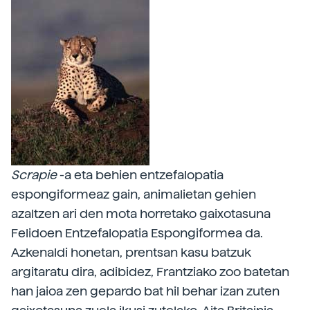
Scrapie
-a eta behien entzefalopatia
espongiformeaz gain, animalietan gehien
azaltzen ari den mota horretako gaixotasuna
Felidoen Entzefalopatia Espongiformea da.
Azkenaldi honetan, prentsan kasu batzuk
argitaratu dira, adibidez, Frantziako zoo batetan
han jaioa zen gepardo bat hil behar izan zuten