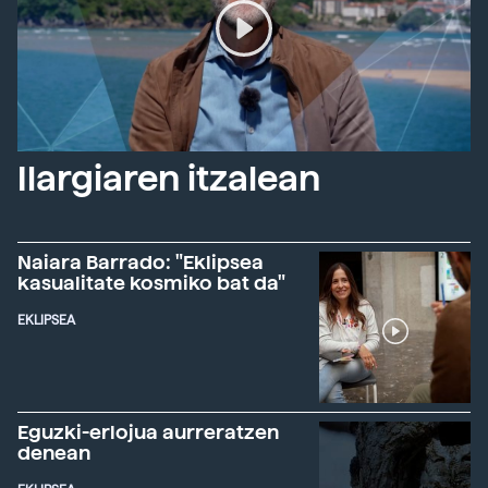
Ilargiaren itzalean
Naiara Barrado: "Eklipsea
kasualitate kosmiko bat da"
EKLIPSEA
Eguzki-erlojua aurreratzen
denean