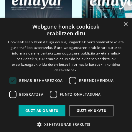
×
Webgune honek cookieak
erabiltzen ditu
Cookieak erabiltzen ditugu edukia, iragarkiak pertsonalizatzeko eta
gure trafikoa aztertzeko. Gure webgunearen erabilerari buruzko
informazioa ere partekatzen dugu gure publizitate- eta analisi-
bazkideekin, zuk eman diezun edo haiek beren zerbitzuak
erabiltzeagatik bildu duten beste informazio batzuekin konbina
dezaketenak.
BEHAR-BEHARREZKOA
ERRENDIMENDUA
BIDERATZEA
FUNTZIONALTASUNA
2026ko eka. 1a
2026ko mar. 1a
GUZTIAK ONARTU
GUZTIAK UKATU
XEHETASUNAK ERAKUTSI