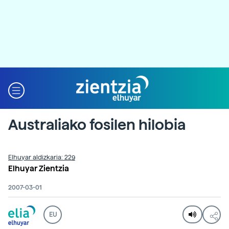
Australiako fosilen hilobia
Elhuyar aldizkaria: 229
Elhuyar Zientzia
2007-03-01
EU