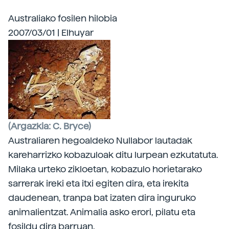
Australiako fosilen hilobia
2007/03/01 | Elhuyar
(Argazkia: C. Bryce)
Australiaren hegoaldeko Nullabor lautadak
kareharrizko kobazuloak ditu lurpean ezkutatuta.
Milaka urteko zikloetan, kobazulo horietarako
sarrerak ireki eta itxi egiten dira, eta irekita
daudenean, tranpa bat izaten dira inguruko
animalientzat. Animalia asko erori, pilatu eta
fosildu dira barruan.