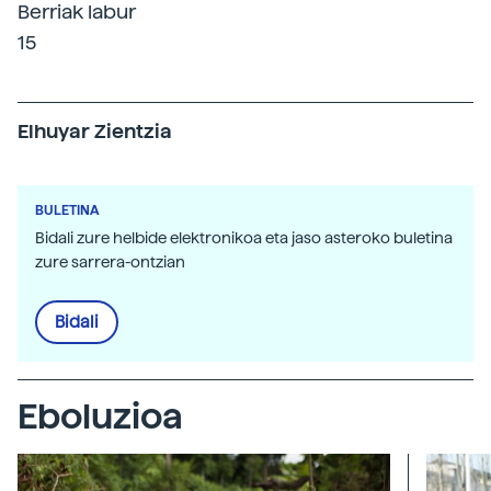
Berriak labur
15
Elhuyar Zientzia
BULETINA
Bidali zure helbide elektronikoa eta jaso asteroko buletina
zure sarrera-ontzian
Bidali
Eboluzioa