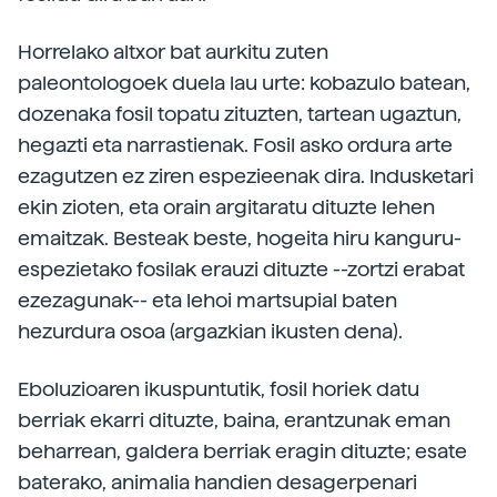
Horrelako altxor bat aurkitu zuten
paleontologoek duela lau urte: kobazulo batean,
dozenaka fosil topatu zituzten, tartean ugaztun,
hegazti eta narrastienak. Fosil asko ordura arte
ezagutzen ez ziren espezieenak dira. Indusketari
ekin zioten, eta orain argitaratu dituzte lehen
emaitzak. Besteak beste, hogeita hiru kanguru-
espezietako fosilak erauzi dituzte --zortzi erabat
ezezagunak-- eta lehoi martsupial baten
hezurdura osoa (argazkian ikusten dena).
Eboluzioaren ikuspuntutik, fosil horiek datu
berriak ekarri dituzte, baina, erantzunak eman
beharrean, galdera berriak eragin dituzte; esate
baterako, animalia handien desagerpenari