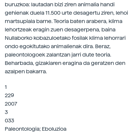
buruzkoa: lautadan bizi ziren animalia handi
gehienak duela 11.500 urte desagertu ziren, lehoi
martsupiala barne. Teoria baten arabera, klima
lehortzeak eragin zuen desagerpena, baina
Nullaborko kobazuloetako fosilak klima lehorrari
ondo egokitutako animalienak dira. Beraz,
paleontologoek zalantzan jarri dute teoria.
Beharbada, gizakiaren eragina da geratzen den
azalpen bakarra.
1
229
2007
3
033
Paleontologia; Eboluzioa