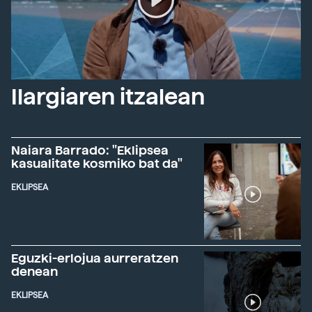
Ilargiaren itzalean
Naiara Barrado: "Eklipsea
kasualitate kosmiko bat da"
EKLIPSEA
Eguzki-erlojua aurreratzen
denean
EKLIPSEA