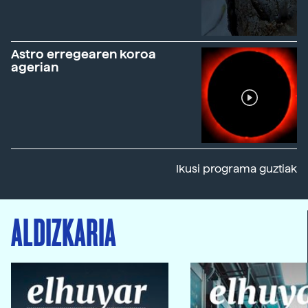
Astro erregearen koroa
agerian
Ikusi programa guztiak
ALDIZKARIA