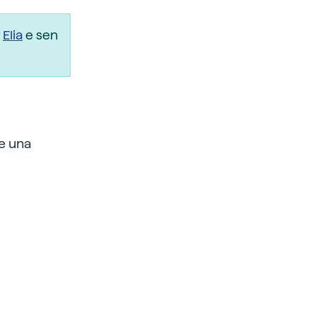
r
Elia
e sen
e una