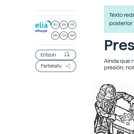
Texto re
posterior 
EU
ES
FR
EN
CA
GA
Pres
Aínda que n
Partekatu
presión, no