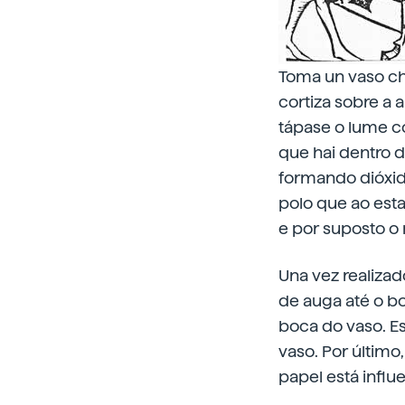
Toma un vaso ch
cortiza sobre a
tápase o lume c
que hai dentro 
formando dióxid
polo que ao est
e por suposto o
Una vez realizad
de auga até o bo
boca do vaso. Es
vaso. Por último
papel está influ