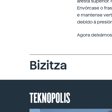
aresta superior.
Envórcase o fras
e mantense verti
debido á presión 
Agora deixámosc
Bizitza
TEKNOPOLIS