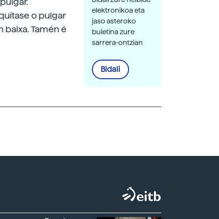
pulgar.
elektronikoa eta
quítase o pulgar
jaso asteroko
n baixa. Tamén é
buletina zure
sarrera-ontzian
Bidali