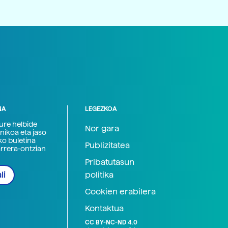
NA
LEGEZKOA
zure helbide
Nor gara
nikoa eta jaso
ko buletina
Publizitatea
arrera-ontzian
Pribatutasun
politika
li
Cookien erabilera
Kontaktua
CC BY-NC-ND 4.0