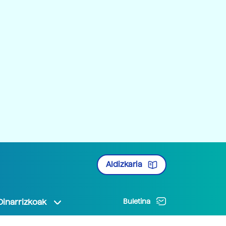
Aldizkaria
Oinarrizkoak
Buletina