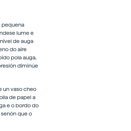
ha pequena
éndese lume e
nivel de auga
eno do aire
ido pola auga,
presión diminúe
le un vaso cheo
lla de papel a
uga e o bordo do
, senón que o