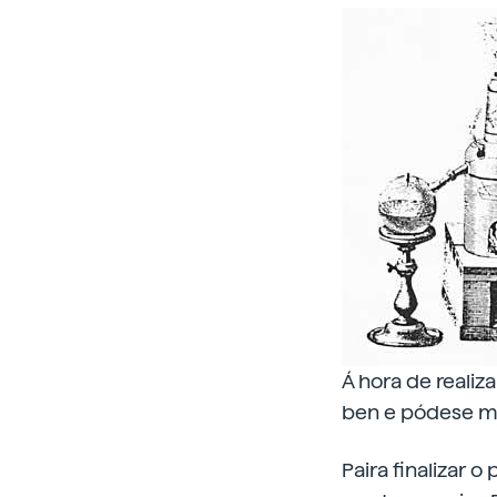
Á hora de realiz
ben e pódese mo
Paira finalizar 