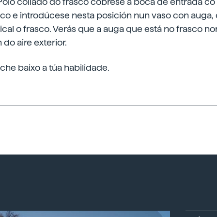
 Polo collado do frasco cóbrese a boca de entrada co 
co e introdúcese nesta posición nun vaso con auga, 
cal o frasco. Verás que a auga que está no frasco no
do aire exterior.
he baixo a túa habilidade.