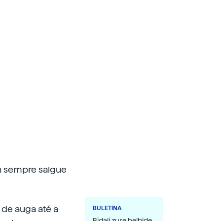
on sempre salgue
 de auga até a
BULETINA
Bidali zure helbide