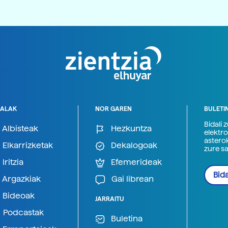
ALAK
NOR GAREN
BULETI
Bidali 
Albisteak
Hezkuntza
elektro
astero
Elkarrizketak
Dekalogoak
zure s
Iritzia
Efemerideak
Bida
Argazkiak
Gai librean
Bideoak
JARRAITU
Podcastak
Buletina