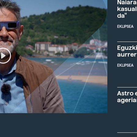
Naiara
kasual
da"
EKLIPSEA
Eguzki
aurre
EKLIPSEA
Astro 
ageria