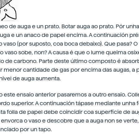
eo de auga e un prato. Botar auga ao prato. Pór un
 auga e un anaco de papel encima. A continuación pr
o vaso (por suposto, coa boca debaixo). Que pasa? O 
do vaso sobe, non? A causa é que o lume queima osíx
o de carbono. Parte deste último composto é absorb
ar menor cantidade de gas por encima das augas, a 
 nivel de auga aumenta.
o este ensaio anterior pasaremos a outro ensaio. Col
rdo superior. A continuación tápase mediante unha fo
ta folla de papel debe coincidir coa superficie de a
, envorca o vaso e descobre que a auga non se verte
enciado por un tapo.