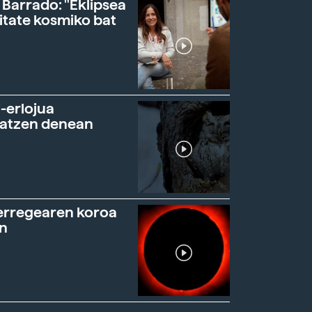
 Barrado: "Eklipsea
itate kosmiko bat
-erlojua
ratzen denean
erregearen koroa
n