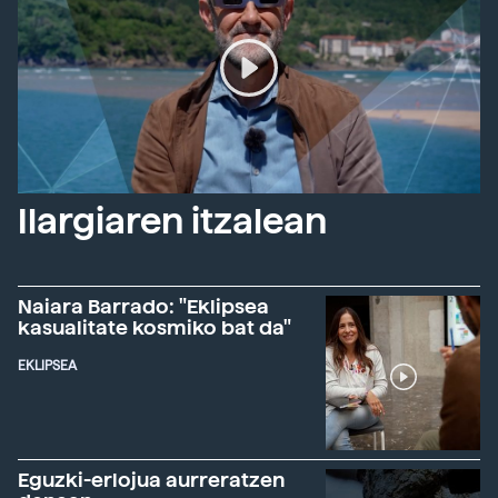
Ilargiaren itzalean
Naiara Barrado: "Eklipsea
kasualitate kosmiko bat da"
EKLIPSEA
Eguzki-erlojua aurreratzen