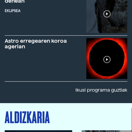
denean
EKLIPSEA
Astro erregearen koroa
agerian
Ikusi programa guztiak
ALDIZKARIA