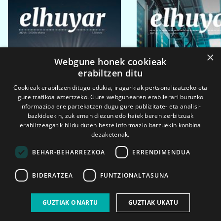
×
Webgune honek cookieak
erabiltzen ditu
Cookieak erabiltzen ditugu edukia, iragarkiak pertsonalizatzeko eta
gure trafikoa aztertzeko. Gure webgunearen erabilerari buruzko
informazioa ere partekatzen dugu gure publizitate- eta analisi-
bazkideekin, zuk eman diezun edo haiek beren zerbitzuak
erabiltzeagatik bildu duten beste informazio batzuekin konbina
dezaketenak.
BEHAR-BEHARREZKOA
ERRENDIMENDUA
BIDERATZEA
FUNTZIONALTASUNA
2026ko eka. 1a
2026ko mar. 1a
GUZTIAK ONARTU
GUZTIAK UKATU