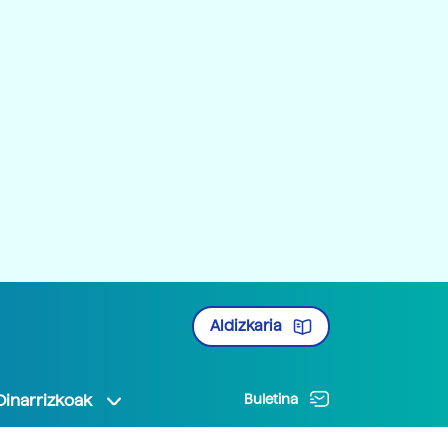
Aldizkaria
Oinarrizkoak
Buletina