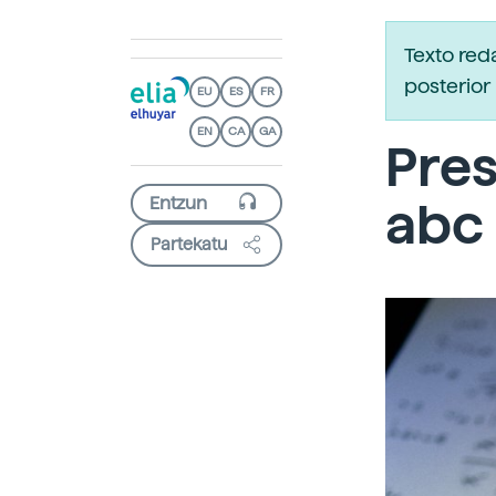
Texto red
posterior 
EU
ES
FR
EN
CA
GA
Pres
abc
Partekatu