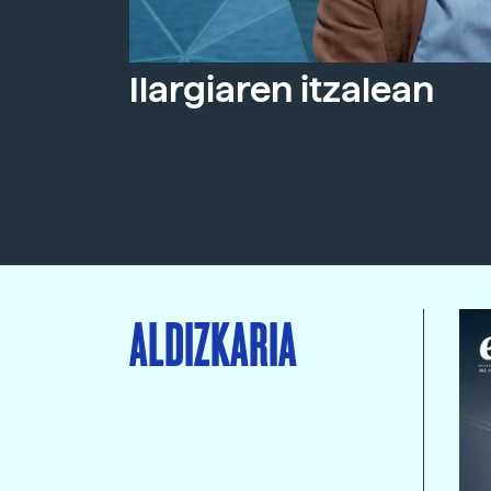
Ilargiaren itzalean
ALDIZKARIA