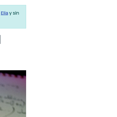
r
Elia
y sin
l