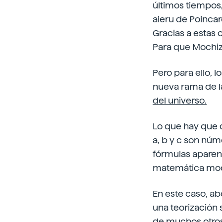
últimos tiempos
aieru de Poinca
Gracias a estas 
Para que Mochizu
Pero para ello,
nueva rama de l
del universo.
Lo que hay que d
a, b y c son nú
fórmulas aparen
matemática mod
En este caso, ab
una teorización 
de muchos otros