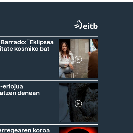
 Barrado: "Eklipsea
itate kosmiko bat
-erlojua
ratzen denean
erregearen koroa