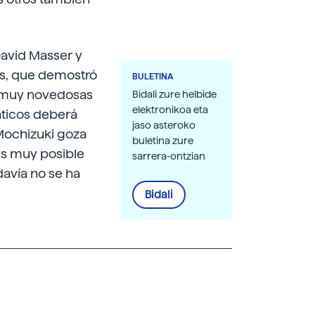
avid Masser y
es, que demostró
BULETINA
as muy novedosas
Bidali zure helbide
elektronikoa eta
ticos deberá
jaso asteroko
 Mochizuki goza
buletina zure
es muy posible
sarrera-ontzian
avía no se ha
Bidali