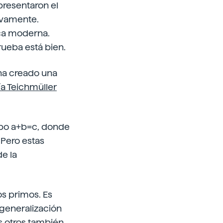
presentaron el
ivamente.
ica moderna.
rueba está bien.
 ha creado una
ía Teichmüller
tipo a+b=c, donde
Pero estas
e la
os primos. Es
 generalización
s otros también