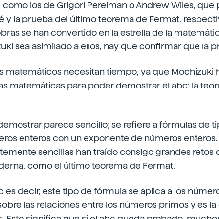
, como los de Grigori Perelman o Andrew Wiles, que 
ré y la prueba del último teorema de Fermat, respect
obras se han convertido en la estrella de la matemát
ki sea asimilado a ellos, hay que confirmar que la p
 los matemáticos necesitan tiempo, ya que Mochizuki
as matemáticas para poder demostrar el abc: la
teor
emostrar parece sencillo; se refiere a fórmulas de 
meros enteros con un exponente de números enteros. 
temente sencillas han traído consigo grandes retos d
erna, como el último teorema de Fermat.
c es decir, este tipo de fórmula se aplica a los númer
sobre las relaciones entre los números primos y es la
. Esto significa que si el abc queda probado, mucho