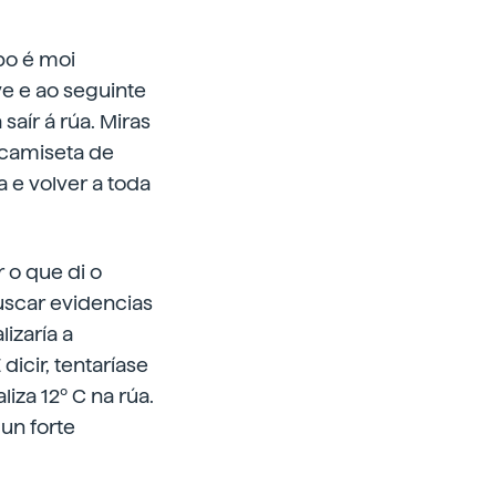
po é moi
ove e ao seguinte
saír á rúa. Miras
 camiseta de
a e volver a toda
o que di o
buscar evidencias
lizaría a
icir, tentaríase
iza 12º C na rúa.
un forte