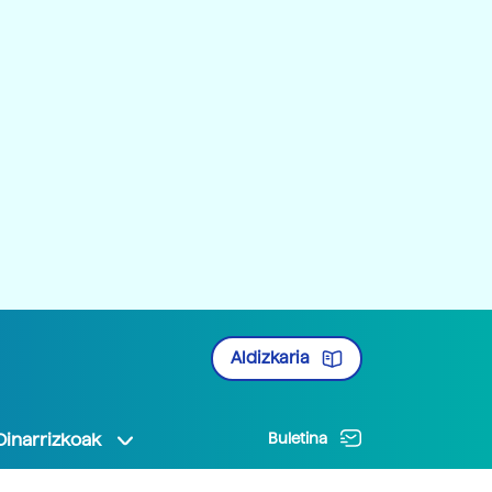
Aldizkaria
Oinarrizkoak
Buletina