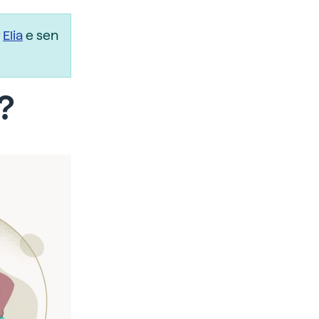
r
Elia
e sen
?