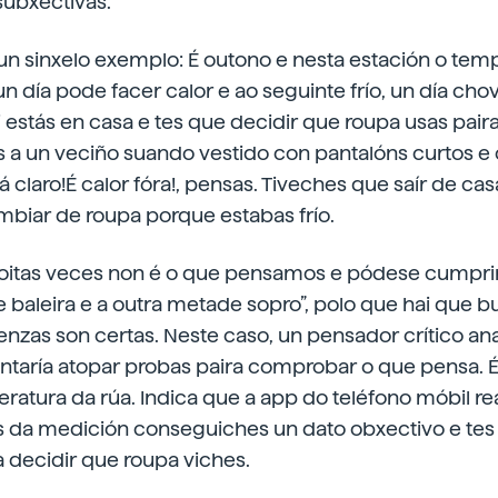
subxectivas.
un sinxelo exemplo: É outono e nesta estación o tem
, un día pode facer calor e ao seguinte frío, un día ch
 estás en casa e tes que decidir que roupa usas paira 
s a un veciño suando vestido con pantalóns curtos e
 claro!É calor fóra!, pensas. Tiveches que saír de cas
mbiar de roupa porque estabas frío.
tas veces non é o que pensamos e pódese cumprir 
e baleira e a outra metade sopro”, polo que hai que 
renzas son certas. Neste caso, un pensador crítico ana
ntaría atopar probas paira comprobar o que pensa. É d
atura da rúa. Indica que a app do teléfono móbil real
és da medición conseguiches un dato obxectivo e tes 
 decidir que roupa viches.