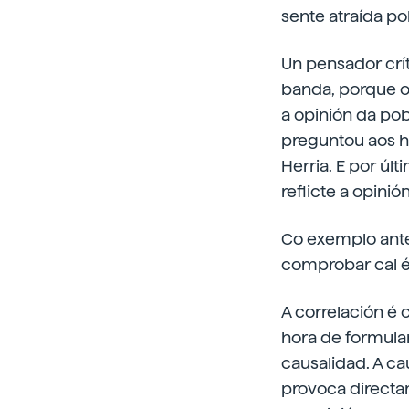
sente atraída pol
Un pensador crít
banda, porque o
a opinión da po
preguntou aos ha
Herria. E por úl
reflicte a opini
Co exemplo anter
comprobar cal é
A correlación é 
hora de formula
causalidad. A ca
provoca directa