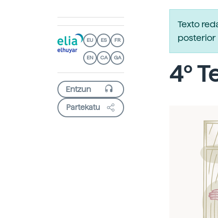
Texto re
posterior 
EU
ES
FR
EN
CA
GA
4º T
Partekatu