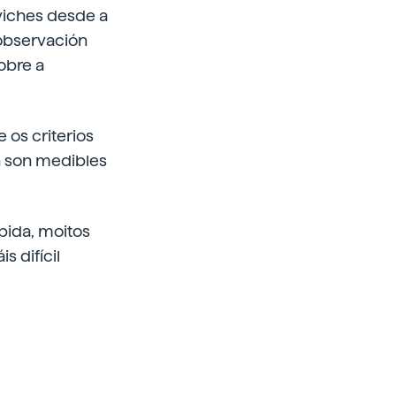
viches desde a
 observación
sobre a
 os criterios
ón son medibles
bida, moitos
s difícil