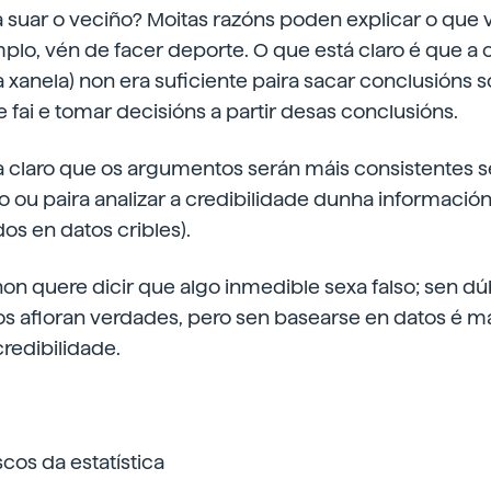
a suar o veciño? Moitas razóns poden explicar o que 
plo, vén de facer deporte. O que está claro é que a
la xanela) non era suficiente paira sacar conclusións 
fai e tomar decisións a partir desas conclusións.
 claro que os argumentos serán máis consistentes se
go ou paira analizar a credibilidade dunha informaci
os en datos cribles).
non quere dicir que algo inmedible sexa falso; sen dú
os afloran verdades, pero sen basearse en datos é mái
redibilidade.
scos da estatística