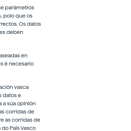
de parámetros
, polo que os
rectos. Os datos
bles deben
baseadas en
s é necesario
ación vasca
s datos e
 a súa opinión
as corridas de
re as corridas de
 do País Vasco