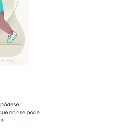
i pódese
 que non se pode
 e