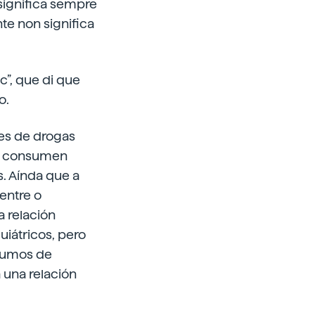
 significa sempre
te non significa
”, que di que
o.
es de drogas
os consumen
. Aínda que a
entre o
 relación
iátricos, pero
sumos de
 una relación