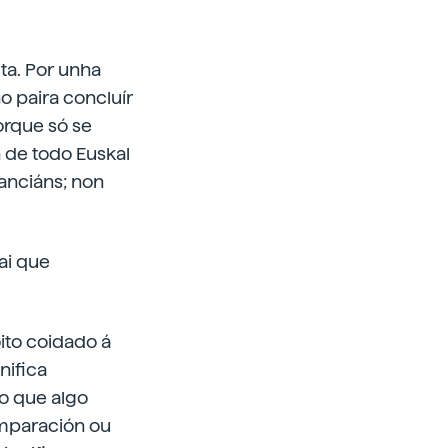
cta. Por unha
 paira concluír
orque só se
n de todo Euskal
 anciáns; non
ai que
oito coidado á
nifica
no que algo
omparación ou