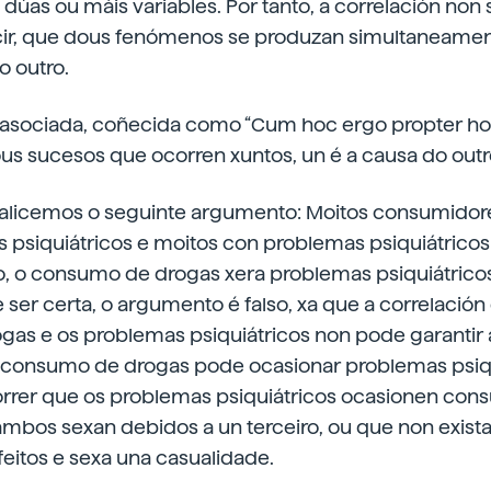
 dúas ou máis variables. Por tanto, a correlación non
icir, que dous fenómenos se produzan simultaneamen
o outro.
ia asociada, coñecida como “Cum hoc ergo propter hoc
s sucesos que ocorren xuntos, un é a causa do outr
alicemos o seguinte argumento: Moitos consumidor
 psiquiátricos e moitos con problemas psiquiátric
to, o consumo de drogas xera problemas psiquiátricos
ser certa, o argumento é falso, xa que a correlación 
as e os problemas psiquiátricos non pode garantir a
 consumo de drogas pode ocasionar problemas psiqu
rer que os problemas psiquiátricos ocasionen con
mbos sexan debidos a un terceiro, ou que non exista
eitos e sexa una casualidade.