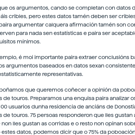
que os argumentos, cando se completan con datos 
is cribles, pero estes datos tamén deben ser cribles
s paira argumentar calquera afirmación tamén son cor
serven para nada sen estatísticas e paira ser acepta
uisitos mínimos.
xemplo, é moi importante paira extraer conclusións 
 os argumentos baseados en datos sexan consistente
 estatisticamente representativas.
upoñamos que queremos coñecer a opinión da pobo
s de touros. Preparamos una enquisa paira analizar o
00 usuarios dunha residencia de anciáns de Donostia
s de touros. 75 persoas responderon que lles gustan 
0 non lles gustan as corridas e o resto non opinan sob
 estes datos, podemos dicir que o 75% da poboación