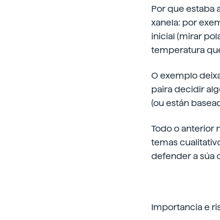
Por que estaba 
xanela: por exem
inicial (mirar po
temperatura que 
O exemplo deixa
paira decidir al
(ou están basead
Todo o anterior 
temas cualitativ
defender a súa c
Importancia e ri