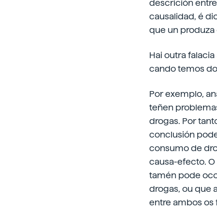
descrición entre
causalidad, é d
que un produza 
Hai outra falac
cando temos dou
Por exemplo, an
teñen problemas
drogas. Por tan
conclusión pode 
consumo de drog
causa-efecto. O
tamén pode ocor
drogas, ou que a
entre ambos os f