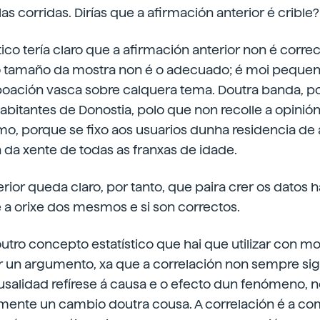
as corridas. Dirías que a afirmación anterior é crible?
ico tería claro que a afirmación anterior non é corre
 tamaño da mostra non é o adecuado; é moi pequeno
boación vasca sobre calquera tema. Doutra banda, p
bitantes de Donostia, polo que non recolle a opinió
timo, porque se fixo aos usuarios dunha residencia de
ón da xente de todas as franxas de idade.
ior queda claro, por tanto, que paira crer os datos h
 a orixe dos mesmos e si son correctos.
outro concepto estatístico que hai que utilizar con m
r un argumento, xa que a correlación non sempre sig
usalidad refírese á causa e o efecto dun fenómeno, 
mente un cambio doutra cousa. A correlación é a c