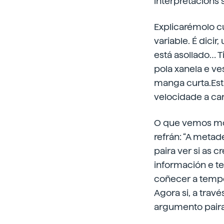
interpretacións 
Explicarémolo c
variable. É dicir
está asollado… Ti
pola xanela e ve
manga curta.Está
velocidade a ca
O que vemos moi
refrán: “A metad
paira ver si as c
información e te
coñecer a temper
Agora si, a trav
argumento paira