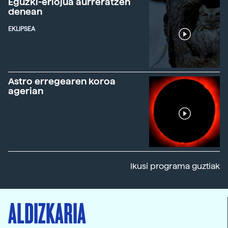
Eguzki-erlojua aurreratzen
denean
EKLIPSEA
Astro erregearen koroa
agerian
Ikusi programa guztiak
ALDIZKARIA