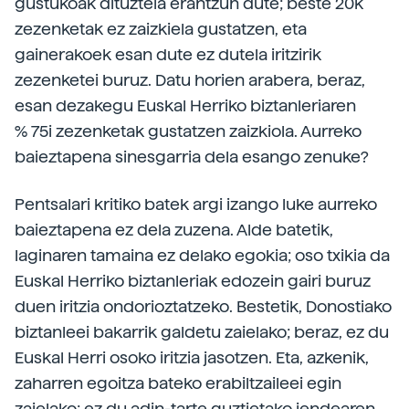
gustukoak dituztela erantzun dute; beste 20k
zezenketak ez zaizkiela gustatzen, eta
gainerakoek esan dute ez dutela iritzirik
zezenketei buruz. Datu horien arabera, beraz,
esan dezakegu Euskal Herriko biztanleriaren
% 75i zezenketak gustatzen zaizkiola. Aurreko
baieztapena sinesgarria dela esango zenuke?
Pentsalari kritiko batek argi izango luke aurreko
baieztapena ez dela zuzena. Alde batetik,
laginaren tamaina ez delako egokia; oso txikia da
Euskal Herriko biztanleriak edozein gairi buruz
duen iritzia ondorioztatzeko. Bestetik, Donostiako
biztanleei bakarrik galdetu zaielako; beraz, ez du
Euskal Herri osoko iritzia jasotzen. Eta, azkenik,
zaharren egoitza bateko erabiltzaileei egin
zaielako; ez du adin-tarte guztietako jendearen