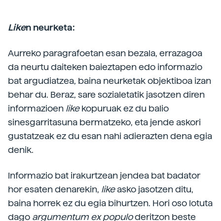
Like
n neurketa:
Aurreko paragrafoetan esan bezala, errazagoa
da neurtu daiteken baieztapen edo informazio
bat argudiatzea, baina neurketak objektiboa izan
behar du. Beraz, sare sozialetatik jasotzen diren
informazioen
like
kopuruak ez du balio
sinesgarritasuna bermatzeko, eta jende askori
gustatzeak ez du esan nahi adierazten dena egia
denik.
Informazio bat irakurtzean jendea bat badator
hor esaten denarekin,
like
asko jasotzen ditu,
baina horrek ez du egia bihurtzen. Hori oso lotuta
dago
argumentum ex populo
deritzon beste