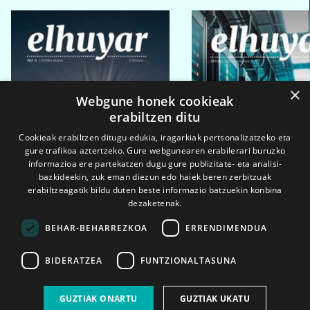
×
Webgune honek cookieak
erabiltzen ditu
Cookieak erabiltzen ditugu edukia, iragarkiak pertsonalizatzeko eta
gure trafikoa aztertzeko. Gure webgunearen erabilerari buruzko
informazioa ere partekatzen dugu gure publizitate- eta analisi-
bazkideekin, zuk eman diezun edo haiek beren zerbitzuak
erabiltzeagatik bildu duten beste informazio batzuekin konbina
dezaketenak.
BEHAR-BEHARREZKOA
ERRENDIMENDUA
BIDERATZEA
FUNTZIONALTASUNA
2026ko eka. 1a
2026ko mar. 1a
GUZTIAK ONARTU
GUZTIAK UKATU