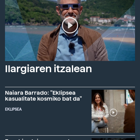
Ilargiaren itzalean
Naiara Barrado: "Eklipsea
kasualitate kosmiko bat da"
EKLIPSEA