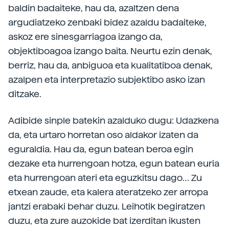
baldin badaiteke, hau da, azaltzen dena
argudiatzeko zenbaki bidez azaldu badaiteke,
askoz ere sinesgarriagoa izango da,
objektiboagoa izango baita. Neurtu ezin denak,
berriz, hau da, anbiguoa eta kualitatiboa denak,
azalpen eta interpretazio subjektibo asko izan
ditzake.
Adibide sinple batekin azalduko dugu: Udazkena
da, eta urtaro horretan oso aldakor izaten da
eguraldia. Hau da, egun batean beroa egin
dezake eta hurrengoan hotza, egun batean euria
eta hurrengoan ateri eta eguzkitsu dago… Zu
etxean zaude, eta kalera ateratzeko zer arropa
jantzi erabaki behar duzu. Leihotik begiratzen
duzu, eta zure auzokide bat izerditan ikusten