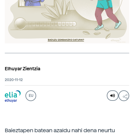
Elhuyar Zientzia
2020-11-12
EU
Baieztapen batean azaldu nahi dena neurtu