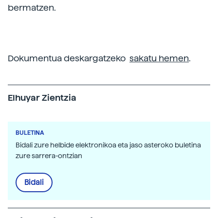
bermatzen.
Dokumentua deskargatzeko
sakatu hemen
.
Elhuyar Zientzia
BULETINA
Bidali zure helbide elektronikoa eta jaso asteroko buletina
zure sarrera-ontzian
Bidali