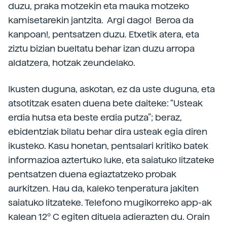
duzu, praka motzekin eta mauka motzeko
kamisetarekin jantzita. Argi dago! Beroa da
kanpoan!, pentsatzen duzu. Etxetik atera, eta
ziztu bizian bueltatu behar izan duzu arropa
aldatzera, hotzak zeundelako.
Ikusten duguna, askotan, ez da uste duguna, eta
atsotitzak esaten duena bete daiteke: “Usteak
erdia hutsa eta beste erdia putza”; beraz,
ebidentziak bilatu behar dira usteak egia diren
ikusteko. Kasu honetan, pentsalari kritiko batek
informazioa aztertuko luke, eta saiatuko litzateke
pentsatzen duena egiaztatzeko probak
aurkitzen. Hau da, kaleko tenperatura jakiten
saiatuko litzateke. Telefono mugikorreko app-ak
kalean 12º C egiten dituela adierazten du. Orain