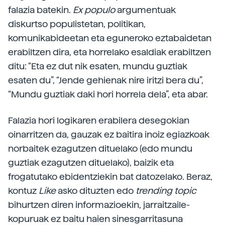
falazia batekin.
Ex populo
argumentuak
diskurtso populistetan, politikan,
komunikabideetan eta eguneroko eztabaidetan
erabiltzen dira, eta horrelako esaldiak erabiltzen
ditu: “Eta ez dut nik esaten, mundu guztiak
esaten du”, “Jende gehienak nire iritzi bera du”,
“Mundu guztiak daki hori horrela dela”, eta abar.
Falazia hori logikaren erabilera desegokian
oinarritzen da, gauzak ez baitira inoiz egiazkoak
norbaitek ezagutzen dituelako (edo mundu
guztiak ezagutzen dituelako), baizik eta
frogatutako ebidentziekin bat datozelako. Beraz,
kontuz
Like
asko dituzten edo
trending topic
bihurtzen diren informazioekin, jarraitzaile-
kopuruak ez baitu haien sinesgarritasuna