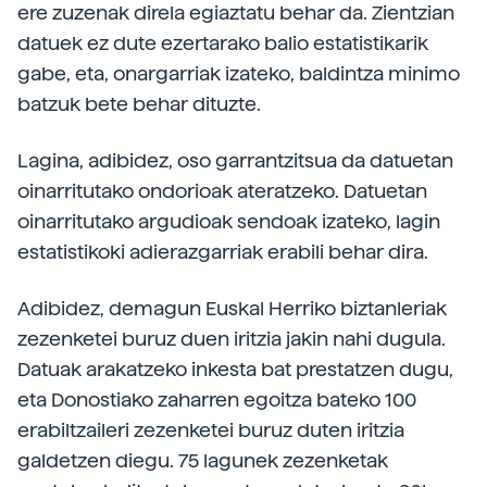
ere zuzenak direla egiaztatu behar da. Zientzian
datuek ez dute ezertarako balio estatistikarik
gabe, eta, onargarriak izateko, baldintza minimo
batzuk bete behar dituzte.
Lagina, adibidez, oso garrantzitsua da datuetan
oinarritutako ondorioak ateratzeko. Datuetan
oinarritutako argudioak sendoak izateko, lagin
estatistikoki adierazgarriak erabili behar dira.
Adibidez, demagun Euskal Herriko biztanleriak
zezenketei buruz duen iritzia jakin nahi dugula.
Datuak arakatzeko inkesta bat prestatzen dugu,
eta Donostiako zaharren egoitza bateko 100
erabiltzaileri zezenketei buruz duten iritzia
galdetzen diegu. 75 lagunek zezenketak