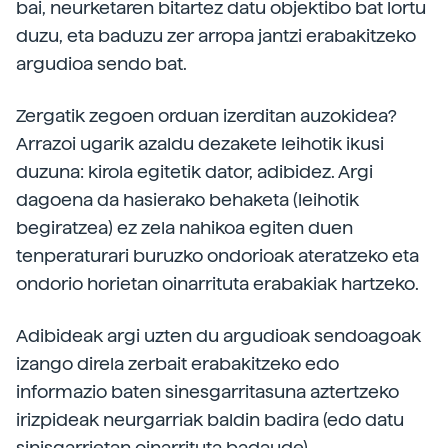
bai, neurketaren bitartez datu objektibo bat lortu
duzu, eta baduzu zer arropa jantzi erabakitzeko
argudioa sendo bat.
Zergatik zegoen orduan izerditan auzokidea?
Arrazoi ugarik azaldu dezakete leihotik ikusi
duzuna: kirola egitetik dator, adibidez. Argi
dagoena da hasierako behaketa (leihotik
begiratzea) ez zela nahikoa egiten duen
tenperaturari buruzko ondorioak ateratzeko eta
ondorio horietan oinarrituta erabakiak hartzeko.
Adibideak argi uzten du argudioak sendoagoak
izango direla zerbait erabakitzeko edo
informazio baten sinesgarritasuna aztertzeko
irizpideak neurgarriak baldin badira (edo datu
sinisgarrietan oinarrituta badaude).