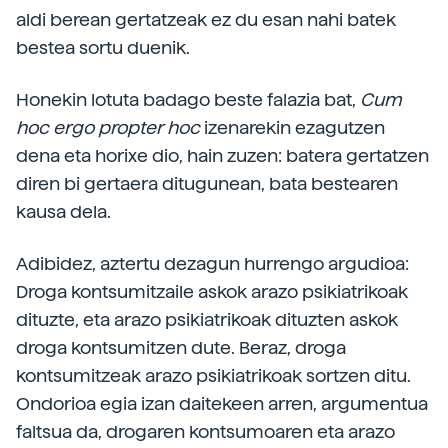
aldi berean gertatzeak ez du esan nahi batek
bestea sortu duenik.
Honekin lotuta badago beste falazia bat,
Cum
hoc ergo propter hoc
izenarekin ezagutzen
dena eta horixe dio, hain zuzen: batera gertatzen
diren bi gertaera ditugunean, bata bestearen
kausa dela.
Adibidez, aztertu dezagun hurrengo argudioa:
Droga kontsumitzaile askok arazo psikiatrikoak
dituzte, eta arazo psikiatrikoak dituzten askok
droga kontsumitzen dute. Beraz, droga
kontsumitzeak arazo psikiatrikoak sortzen ditu.
Ondorioa egia izan daitekeen arren, argumentua
faltsua da, drogaren kontsumoaren eta arazo