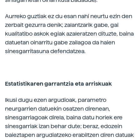
Aurreko guztiak ez du esan nahi neurtu ezin den
zerbait gezurra denik; zalantzarik gabe, gai
kualitatibo askok egiak azaleratzen dituzte, baina
datuetan oinarritu gabe zailagoa da haien
sinesgarritasuna defendatzea.
Estatistikaren garrantzia eta arriskuak
Ikusi dugu ezen argudioak, parametro
neurgarrien datuekin osatzen direnean,
sinesgarriagoak direla, baina datu horiek ere
sinesgarriak izan behar dute; beraz, edozein
baieztapen argudiatzeko erabiltzen diren datuak