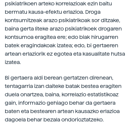
psikiatrikoen arteko korrelazioak ezin baitu
bermatu kausa-efektu erlazioa. Droga
kontsumitzeak arazo psikiatrikoak sor ditzake,
baina gerta liteke arazo psikiatrikoek drogaren
kontsumoa eragitea ere; edo biak hirugarren
batek eragindakoak izatea; edo, bi gertaeren
artean erlaziorik ez egotea eta kasualitate hutsa
izatea.
Bi gertaera aldi berean gertatzen direnean,
tentagarria izan daiteke batak bestea eragiten
duela onartzea, baina, korrelazio estatistikoaz
gain, informazio gehiago behar da gertaera
baten eta bestearen artean kausazko erlazioa
dagoela behar bezala ondorioztatzeko.