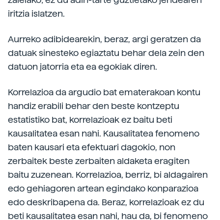
iritzia islatzen.
Aurreko adibidearekin, beraz, argi geratzen da
datuak sinesteko egiaztatu behar dela zein den
datuon jatorria eta ea egokiak diren.
Korrelazioa da argudio bat ematerakoan kontu
handiz erabili behar den beste kontzeptu
estatistiko bat, korrelazioak ez baitu beti
kausalitatea esan nahi. Kausalitatea fenomeno
baten kausari eta efektuari dagokio, non
zerbaitek beste zerbaiten aldaketa eragiten
baitu zuzenean. Korrelazioa, berriz, bi aldagairen
edo gehiagoren artean egindako konparazioa
edo deskribapena da. Beraz, korrelazioak ez du
beti kausalitatea esan nahi, hau da, bi fenomeno