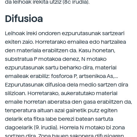
da leihoak irekita utziz (8c irudia).
Difusioa
Leihoak ireki ondoren ezpurutasunak sartzeari
ekiten zaio. Horretarako emailea edo hartzailea
den materiala erabiltzen da. Kasu honetan,
substratua P motakoa denez, N motako
ezpurutasunak sartu beharko dira, material
emaileak erabiliz: fosforoa P, artsenikoa As,...
Ezpurutasunak difusioa dela medio sartzen dira
silizioan. Horretarako, aukeratutako material
emaile horretan aberatsa den gasa erabiltzen da,
tenperatura altuan azal gainetik putz egiten
delarik eta fitxa labe berezi batean sartuta
dagoelarik (9. irudia). Horrela N motako bi zona
sortzen dira. Zona hauen sakonera difusioaren