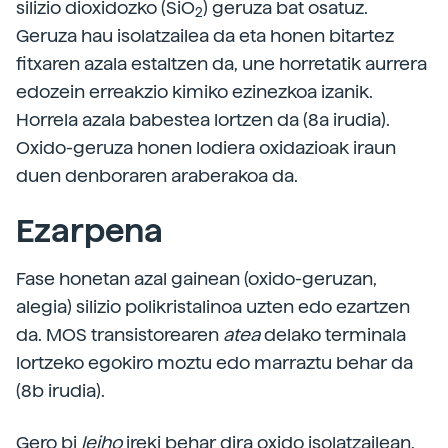
silizio dioxidozko (SiO
) geruza bat osatuz.
2
Geruza hau isolatzailea da eta honen bitartez
fitxaren azala estaltzen da, une horretatik aurrera
edozein erreakzio kimiko ezinezkoa izanik.
Horrela azala babestea lortzen da (8a irudia).
Oxido-geruza honen lodiera oxidazioak iraun
duen denboraren araberakoa da.
Ezarpena
Fase honetan azal gainean (oxido-geruzan,
alegia) silizio polikristalinoa uzten edo ezartzen
da. MOS transistorearen
atea
delako terminala
lortzeko egokiro moztu edo marraztu behar da
(8b irudia).
Gero bi
leiho
ireki behar dira oxido isolatzailean,