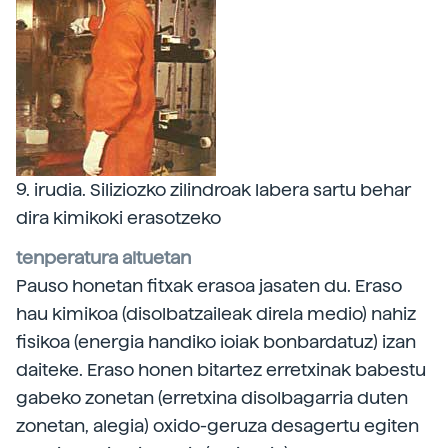
9. irudia. Siliziozko zilindroak labera sartu behar
dira kimikoki erasotzeko
tenperatura altuetan
Pauso honetan fitxak erasoa jasaten du. Eraso
hau kimikoa (disolbatzaileak direla medio) nahiz
fisikoa (energia handiko ioiak bonbardatuz) izan
daiteke. Eraso honen bitartez erretxinak babestu
gabeko zonetan (erretxina disolbagarria duten
zonetan, alegia) oxido-geruza desagertu egiten