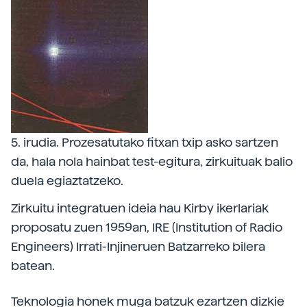
5. irudia. Prozesatutako fitxan txip asko sartzen
da, hala nola hainbat test-egitura, zirkuituak balio
duela egiaztatzeko.
Zirkuitu integratuen ideia hau Kirby ikerlariak
proposatu zuen 1959an, IRE (Institution of Radio
Engineers) Irrati-Injineruen Batzarreko bilera
batean.
Teknologia honek muga batzuk ezartzen dizkie