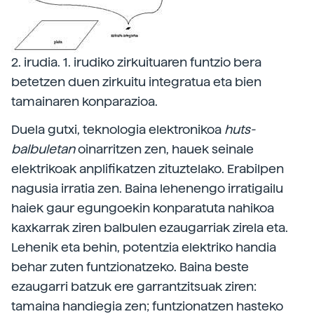
2. irudia. 1. irudiko zirkuituaren funtzio bera
betetzen duen zirkuitu integratua eta bien
tamainaren konparazioa.
Duela gutxi, teknologia elektronikoa
huts-
balbuletan
oinarritzen zen, hauek seinale
elektrikoak anplifikatzen zituztelako. Erabilpen
nagusia irratia zen. Baina lehenengo irratigailu
haiek gaur egungoekin konparatuta nahikoa
kaxkarrak ziren balbulen ezaugarriak zirela eta.
Lehenik eta behin, potentzia elektriko handia
behar zuten funtzionatzeko. Baina beste
ezaugarri batzuk ere garrantzitsuak ziren:
tamaina handiegia zen; funtzionatzen hasteko