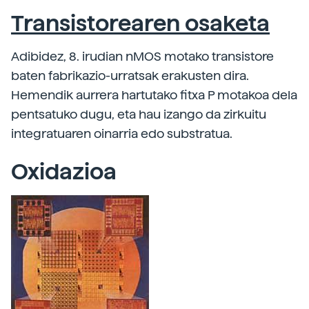
Transistorearen osaketa
Adibidez, 8. irudian nMOS motako transistore
baten fabrikazio-urratsak erakusten dira.
Hemendik aurrera hartutako fitxa P motakoa dela
pentsatuko dugu, eta hau izango da zirkuitu
integratuaren oinarria edo substratua.
Oxidazioa