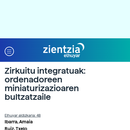
Zirkuitu integratuak:
ordenadoreen
miniaturizazioaren
bultzatzaile
Elhuyar aldizkaria: 48
Ibarra, Amaia
Ruiz, Txelo