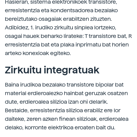
Hasieran, sistema elektronikoek transistore,
erresistentzia eta kondentsadorea bezalako
bereiztutako osagaiak erabiltzen zituzten.
Adibidez, 1. irudiko zirkuitu sinplea lortzeko,
osagai hauek beharko lirateke: T transistore bat, R
erresistentzia bat eta plaka inprimatu bat horien
arteko konexioak egiteko.
Zirkuitu integratuak
Baina irudikoa bezalako transistore bipolar bat
material erdieroalezko hainbat geruzak osatzen
dute, erdieroalea silizioa izan ohi delarik.
Bestalde, erresistentzia silizioa erabiliz ere lor
daiteke, zeren azken finean silizioak, erdieroalea
delako, korronte elektrikoa eroaten bait du.