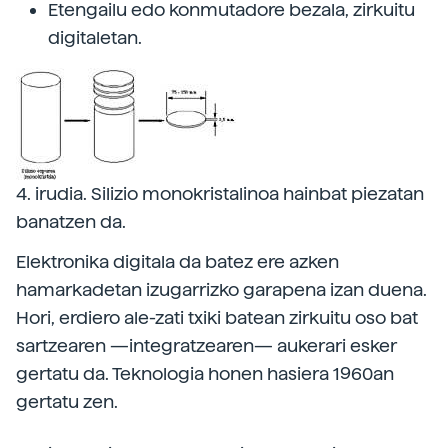
Etengailu edo konmutadore bezala, zirkuitu
digitaletan.
4. irudia. Silizio monokristalinoa hainbat piezatan
banatzen da.
Elektronika digitala da batez ere azken
hamarkadetan izugarrizko garapena izan duena.
Hori, erdiero ale-zati txiki batean zirkuitu oso bat
sartzearen —integratzearen— aukerari esker
gertatu da. Teknologia honen hasiera 1960an
gertatu zen.