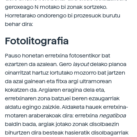
geroxeago N motako bi zonak sortzeko.
Horretarako ondorengo bi prozesuok burutu
behar dira:
Fotolitografia
Pauso honetan erretxina fotosentikor bat
ezartzen da azalean. Gero
layout
delako planoa
oinarritzat hartuz lortutako mozorro bat jartzen
da azal gainean eta fitxa argi ultramorean
kokatzen da. Argiaren eragina dela eta,
erretxinaren zona batzuei beren ezaugarriak
aldatu egingo zaizkie. Aldaketa hauek erretxina-
motaren araberakoak dira: erretxina
negatiboa
baldin bada, argiak jotako zonak disolbaezin
bihurtzen dira besteak hasieratik disolbagarriak