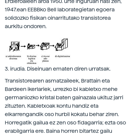
Erdieroaleen aroa 1950. urte inguruan hasi zen,
1947.ean EEBBko Bell laborategietan egoera
solidozko fisikan oinarritutako transistorea
aurkitu ondoren.
3. irudia. Diseinuan ematen diren urratsak.
Transistorearen asmatzaileek, Brattain eta
Bardeen ikerlariek, urrezko bi kabletxo mehe
germaniozko kristal baten gainazala ukituz jarri
zituzten. Kabletxoak kontu handiz eta
elkarrengandik oso hurbil kokatu behar ziren.
Horregatik gailua ez zen oso fidagarria; ezta oso
erabilgarria ere. Baina horren bitartez gailu