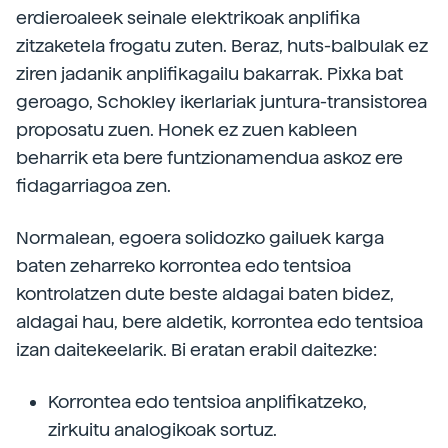
erdieroaleek seinale elektrikoak anplifika
zitzaketela frogatu zuten. Beraz, huts-balbulak ez
ziren jadanik anplifikagailu bakarrak. Pixka bat
geroago, Schokley ikerlariak juntura-transistorea
proposatu zuen. Honek ez zuen kableen
beharrik eta bere funtzionamendua askoz ere
fidagarriagoa zen.
Normalean, egoera solidozko gailuek karga
baten zeharreko korrontea edo tentsioa
kontrolatzen dute beste aldagai baten bidez,
aldagai hau, bere aldetik, korrontea edo tentsioa
izan daitekeelarik. Bi eratan erabil daitezke:
Korrontea edo tentsioa anplifikatzeko,
zirkuitu analogikoak sortuz.