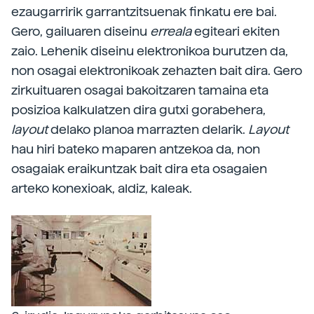
ezaugarririk garrantzitsuenak finkatu ere bai.
Gero, gailuaren diseinu
erreala
egiteari ekiten
zaio. Lehenik diseinu elektronikoa burutzen da,
non osagai elektronikoak zehazten bait dira. Gero
zirkuituaren osagai bakoitzaren tamaina eta
posizioa kalkulatzen dira gutxi gorabehera,
layout
delako planoa marrazten delarik.
Layout
hau hiri bateko maparen antzekoa da, non
osagaiak eraikuntzak bait dira eta osagaien
arteko konexioak, aldiz, kaleak.