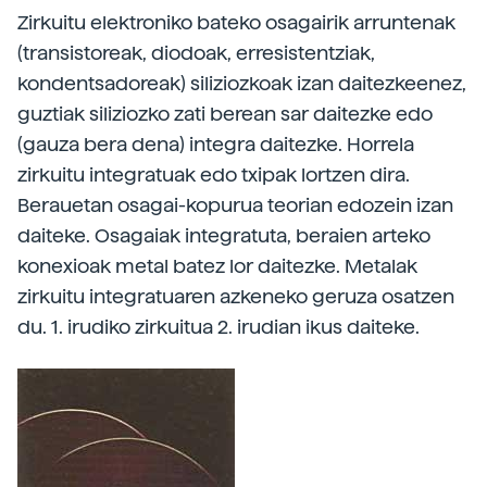
Zirkuitu elektroniko bateko osagairik arruntenak
(transistoreak, diodoak, erresistentziak,
kondentsadoreak) siliziozkoak izan daitezkeenez,
guztiak siliziozko zati berean sar daitezke edo
(gauza bera dena) integra daitezke. Horrela
zirkuitu integratuak edo txipak lortzen dira.
Berauetan osagai-kopurua teorian edozein izan
daiteke. Osagaiak integratuta, beraien arteko
konexioak metal batez lor daitezke. Metalak
zirkuitu integratuaren azkeneko geruza osatzen
du. 1. irudiko zirkuitua 2. irudian ikus daiteke.