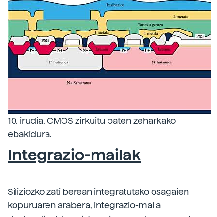
10. irudia. CMOS zirkuitu baten zeharkako
ebakidura.
Integrazio-mailak
Siliziozko zati berean integratutako osagaien
kopuruaren arabera, integrazio-maila