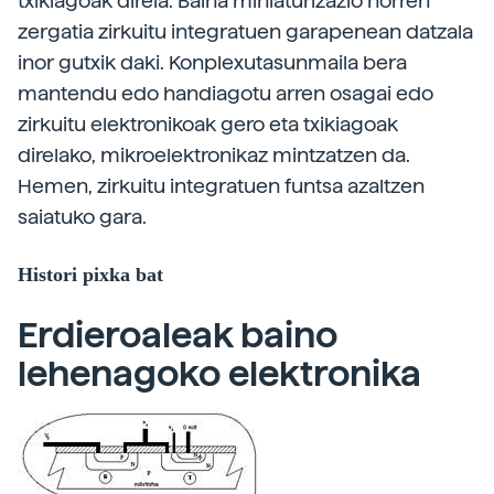
txikiagoak direla. Baina miniaturizazio horren
zergatia zirkuitu integratuen garapenean datzala
inor gutxik daki. Konplexutasunmaila bera
mantendu edo handiagotu arren osagai edo
zirkuitu elektronikoak gero eta txikiagoak
direlako, mikroelektronikaz mintzatzen da.
Hemen, zirkuitu integratuen funtsa azaltzen
saiatuko gara.
Histori pixka bat
Erdieroaleak baino
lehenagoko elektronika