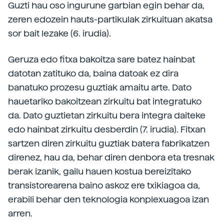
Guzti hau oso ingurune garbian egin behar da,
zeren edozein hauts-partikulak zirkuituan akatsa
sor bait lezake (6. irudia).
Geruza edo fitxa bakoitza sare batez hainbat
datotan zatituko da, baina datoak ez dira
banatuko prozesu guztiak amaitu arte. Dato
hauetariko bakoitzean zirkuitu bat integratuko
da. Dato guztietan zirkuitu bera integra daiteke
edo hainbat zirkuitu desberdin (7. irudia). Fitxan
sartzen diren zirkuitu guztiak batera fabrikatzen
direnez, hau da, behar diren denbora eta tresnak
berak izanik, gailu hauen kostua bereizitako
transistorearena baino askoz ere txikiagoa da,
erabili behar den teknologia konplexuagoa izan
arren.