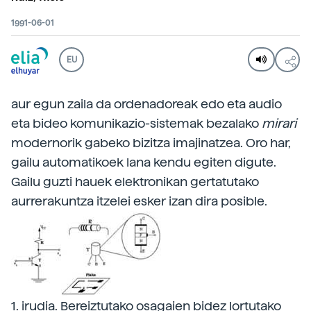
1991-06-01
EU
aur egun zaila da ordenadoreak edo eta audio
eta bideo komunikazio-sistemak bezalako
mirari
modernorik gabeko bizitza imajinatzea. Oro har,
gailu automatikoek lana kendu egiten digute.
Gailu guzti hauek elektronikan gertatutako
aurrerakuntza itzelei esker izan dira posible.
1. irudia. Bereiztutako osagaien bidez lortutako