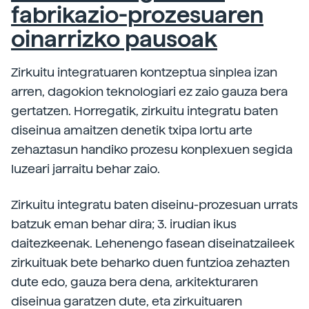
fabrikazio-prozesuaren
oinarrizko pausoak
Zirkuitu integratuaren kontzeptua sinplea izan
arren, dagokion teknologiari ez zaio gauza bera
gertatzen. Horregatik, zirkuitu integratu baten
diseinua amaitzen denetik txipa lortu arte
zehaztasun handiko prozesu konplexuen segida
luzeari jarraitu behar zaio.
Zirkuitu integratu baten diseinu-prozesuan urrats
batzuk eman behar dira; 3. irudian ikus
daitezkeenak. Lehenengo fasean diseinatzaileek
zirkuituak bete beharko duen funtzioa zehazten
dute edo, gauza bera dena, arkitekturaren
diseinua garatzen dute, eta zirkuituaren