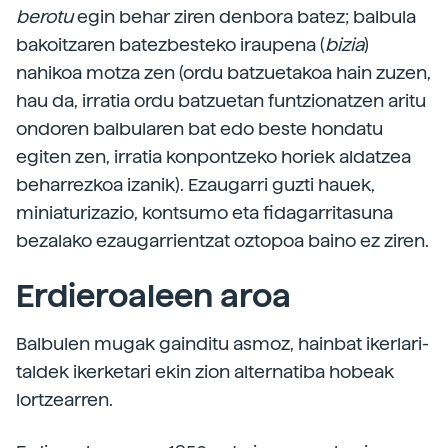
berotu
egin behar ziren denbora batez; balbula
bakoitzaren batezbesteko iraupena (
bizia
)
nahikoa motza zen (ordu batzuetakoa hain zuzen,
hau da, irratia ordu batzuetan funtzionatzen aritu
ondoren balbularen bat edo beste hondatu
egiten zen, irratia konpontzeko horiek aldatzea
beharrezkoa izanik). Ezaugarri guzti hauek,
miniaturizazio, kontsumo eta fidagarritasuna
bezalako ezaugarrientzat oztopoa baino ez ziren.
Erdieroaleen aroa
Balbulen mugak gainditu asmoz, hainbat ikerlari-
taldek ikerketari ekin zion alternatiba hobeak
lortzearren.