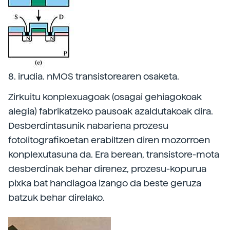
8. irudia. nMOS transistorearen osaketa.
Zirkuitu konplexuagoak (osagai gehiagokoak
alegia) fabrikatzeko pausoak azaldutakoak dira.
Desberdintasunik nabariena prozesu
fotolitografikoetan erabiltzen diren mozorroen
konplexutasuna da. Era berean, transistore-mota
desberdinak behar direnez, prozesu-kopurua
pixka bat handiagoa izango da beste geruza
batzuk behar direlako.