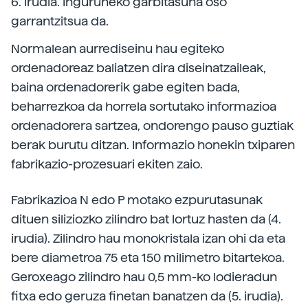
6. irudia. Inguruneko garbitasuna oso
garrantzitsua da.
Normalean aurrediseinu hau egiteko
ordenadoreaz baliatzen dira diseinatzaileak,
baina ordenadorerik gabe egiten bada,
beharrezkoa da horrela sortutako informazioa
ordenadorera sartzea, ondorengo pauso guztiak
berak burutu ditzan. Informazio honekin txiparen
fabrikazio-prozesuari ekiten zaio.
Fabrikazioa N edo P motako ezpurutasunak
dituen siliziozko zilindro bat lortuz hasten da (4.
irudia). Zilindro hau monokristala izan ohi da eta
bere diametroa 75 eta 150 milimetro bitartekoa.
Geroxeago zilindro hau 0,5 mm-ko lodieradun
fitxa edo geruza finetan banatzen da (5. irudia).