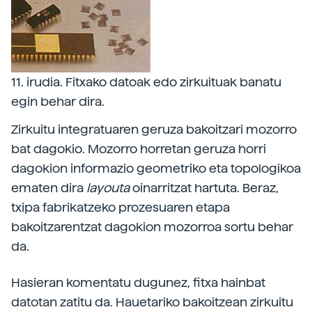
11. irudia. Fitxako datoak edo zirkuituak banatu
egin behar dira.
Zirkuitu integratuaren geruza bakoitzari mozorro
bat dagokio. Mozorro horretan geruza horri
dagokion informazio geometriko eta topologikoa
ematen dira
layouta
oinarritzat hartuta. Beraz,
txipa fabrikatzeko prozesuaren etapa
bakoitzarentzat dagokion mozorroa sortu behar
da.
Hasieran komentatu dugunez, fitxa hainbat
datotan zatitu da. Hauetariko bakoitzean zirkuitu