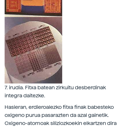
7. irudia. Fitxa batean zirkuitu desberdinak
integra daitezke.
Hasieran, erdieroalezko fitxa finak babesteko
oxigeno purua pasarazten da azal gainetik.
Oxigeno-atomoak siliziozkoekin elkartzen dira