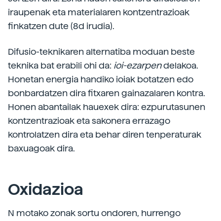
iraupenak eta materialaren kontzentrazioak
finkatzen dute (8d irudia).
Difusio-teknikaren alternatiba moduan beste
teknika bat erabili ohi da:
ioi-ezarpen
delakoa.
Honetan energia handiko ioiak botatzen edo
bonbardatzen dira fitxaren gainazalaren kontra.
Honen abantailak hauexek dira: ezpurutasunen
kontzentrazioak eta sakonera errazago
kontrolatzen dira eta behar diren tenperaturak
baxuagoak dira.
Oxidazioa
N motako zonak sortu ondoren, hurrengo