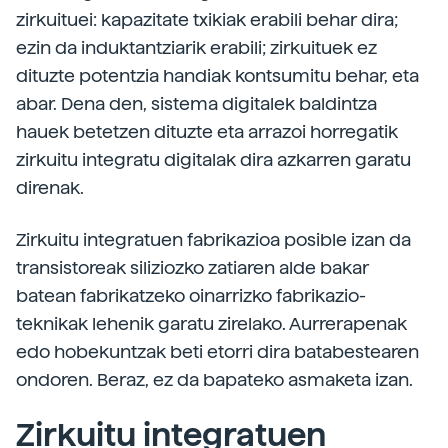
zirkuituei: kapazitate txikiak erabili behar dira;
ezin da induktantziarik erabili; zirkuituek ez
dituzte potentzia handiak kontsumitu behar, eta
abar. Dena den, sistema digitalek baldintza
hauek betetzen dituzte eta arrazoi horregatik
zirkuitu integratu digitalak dira azkarren garatu
direnak.
Zirkuitu integratuen fabrikazioa posible izan da
transistoreak siliziozko zatiaren alde bakar
batean fabrikatzeko oinarrizko fabrikazio-
teknikak lehenik garatu zirelako. Aurrerapenak
edo hobekuntzak beti etorri dira batabestearen
ondoren. Beraz, ez da bapateko asmaketa izan.
Zirkuitu integratuen