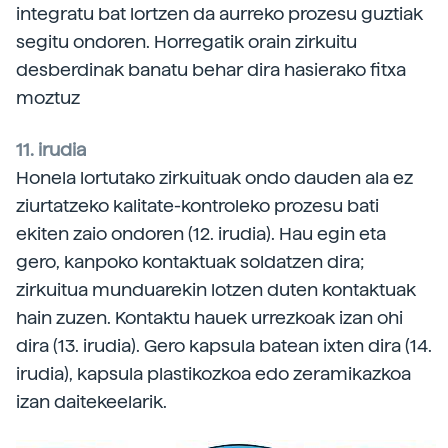
integratu bat lortzen da aurreko prozesu guztiak
segitu ondoren. Horregatik orain zirkuitu
desberdinak banatu behar dira hasierako fitxa
moztuz
11. irudia
Honela lortutako zirkuituak ondo dauden ala ez
ziurtatzeko kalitate-kontroleko prozesu bati
ekiten zaio ondoren (12. irudia). Hau egin eta
gero, kanpoko kontaktuak soldatzen dira;
zirkuitua munduarekin lotzen duten kontaktuak
hain zuzen. Kontaktu hauek urrezkoak izan ohi
dira (13. irudia). Gero kapsula batean ixten dira (14.
irudia), kapsula plastikozkoa edo zeramikazkoa
izan daitekeelarik.