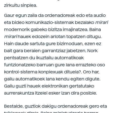
zirkuitu sinplea.
Gaur egun zaila da ordenadoreak edo eta audio
eta bideo komunikazio-sistemak bezalako
mirari
modernorik gabeko bizitza imajinatzea. Baina
mirari
hauek edozein arlotan topatzen ditugu.
Hain daude sartuta gure bizimoduan, ezen ez
bait gara beraien garrantziaz jabetzen. Nork
pentsatzen du ikuztailu automatikoak
funtzionatzeko barruan gure lana errazteko oso
kontrol-sistema konplexuak dituela?. Oro har,
gailu automatikoek lana kendu egiten digute.
Gailu guzti hauek elektronikan gertatutako
aurrerakuntza itzelei esker izan dira posible.
Bestalde, guztiok dakigu ordenadoreak gero eta