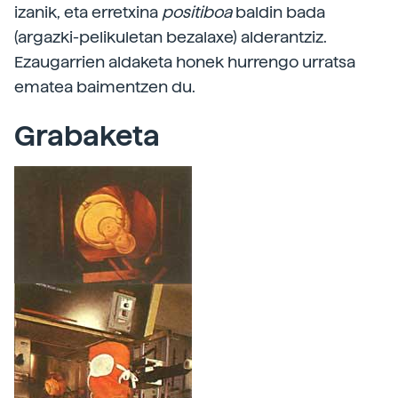
izanik, eta erretxina
positiboa
baldin bada
(argazki-pelikuletan bezalaxe) alderantziz.
Ezaugarrien aldaketa honek hurrengo urratsa
ematea baimentzen du.
Grabaketa