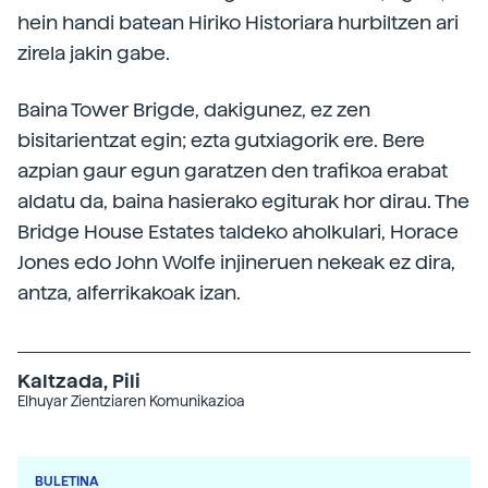
hein handi batean Hiriko Historiara hurbiltzen ari
zirela jakin gabe.
Baina Tower Brigde, dakigunez, ez zen
bisitarientzat egin; ezta gutxiagorik ere. Bere
azpian gaur egun garatzen den trafikoa erabat
aldatu da, baina hasierako egiturak hor dirau. The
Bridge House Estates taldeko aholkulari, Horace
Jones edo John Wolfe injineruen nekeak ez dira,
antza, alferrikakoak izan.
Kaltzada, Pili
Elhuyar Zientziaren Komunikazioa
BULETINA