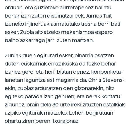
orduan, era guzietako aurrerapenez baliatu
behar izan zuten diseinatzaileek. James Tuit
izeneko injineruak asmatutako tresna berri bati
esker, Zubia altxatzeko mekanismoa espero
baino azkarrago jarri zuten martxan.
Zubiak duen egiturari esker, oinarria osatzen
duten euskarriak erraz ikuska daitezke behar
izanez gero, eta hori, bistan denez, konponketa-
lanetan laguntza estimagarria da. Chris Stevens-
ekin, zubiaz arduratzen den gizonarekin, hitz
egiteko parada izan genuen, eta berak kontatu
zigunez, orain dela 30 urte ireki zituzten estalkiak
azpiko egiturak miatzeko. Lehen begiratuan
ohartu ziren beren itxura onaz.