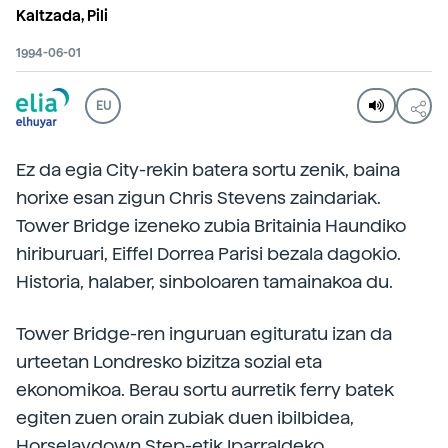
Kaltzada, Pili
1994-06-01
EU
Ez da egia City-rekin batera sortu zenik, baina
horixe esan zigun Chris Stevens zaindariak.
Tower Bridge izeneko zubia Britainia Haundiko
hiriburuari, Eiffel Dorrea Parisi bezala dagokio.
Historia, halaber, sinboloaren tamainakoa du.
Tower Bridge-ren inguruan egituratu izan da
urteetan Londresko bizitza sozial eta
ekonomikoa. Berau sortu aurretik ferry batek
egiten zuen orain zubiak duen ibilbidea,
Horselaydown Step-etik Iparraldeko