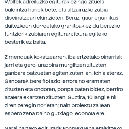
Wolfek adreiluzko egiturak ezingo zituela
baldintza hariek bete, eta altzairuzko zubia
diseinatzeari ekin zioten. Beraz, gaur egun ikus
daitezkeen dorreetako granitoak ez du berezko
funtziorik zubiaren egituran; itxura egiteko
besterik ez baita.
Zimenduak kokatzearren, ibaiertzetako oinarriak
jarri eta gero, urazpira murgiltzen zituzten
ganbara batzuetan egiten zuten lan, lohia ateraz.
Ganbarak bere flotazio lerroraino eramaten
zituzten eta ondoren, ponpa baten bidez, berriro
azalera ekartzen zituzten. Guztira, 10 langile hil
ziren zeregin horietan; hain proiektu zailean
espero zena baino gutxiago, edonola ere.
Garai hartako egiturarik konplexuena eraikitzeko