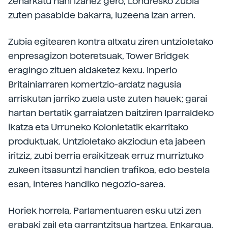
zeharkatu nahi izanez gero, Londresko Zubia
zuten pasabide bakarra, luzeena izan arren.
Zubia egitearen kontra altxatu ziren untzioletako
enpresagizon boteretsuak, Tower Bridgek
eragingo zituen aldaketez kexu. Inperio
Britainiarraren komertzio-ardatz nagusia
arriskutan jarriko zuela uste zuten hauek; garai
hartan bertatik garraiatzen baitziren Iparraldeko
ikatza eta Urruneko Kolonietatik ekarritako
produktuak. Untzioletako akziodun eta jabeen
iritziz, zubi berria eraikitzeak erruz murriztuko
zukeen itsasuntzi handien trafikoa, edo bestela
esan, interes handiko negozio-sarea.
Horiek horrela, Parlamentuaren esku utzi zen
erabaki zail eta garrantzitsua hartzea. Enkargua,