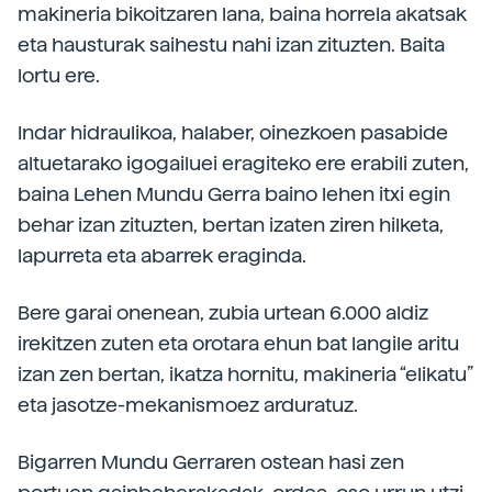
makineria bikoitzaren lana, baina horrela akatsak
eta hausturak saihestu nahi izan zituzten. Baita
lortu ere.
Indar hidraulikoa, halaber, oinezkoen pasabide
altuetarako igogailuei eragiteko ere erabili zuten,
baina Lehen Mundu Gerra baino lehen itxi egin
behar izan zituzten, bertan izaten ziren hilketa,
lapurreta eta abarrek eraginda.
Bere garai onenean, zubia urtean 6.000 aldiz
irekitzen zuten eta orotara ehun bat langile aritu
izan zen bertan, ikatza hornitu, makineria “elikatu”
eta jasotze-mekanismoez arduratuz.
Bigarren Mundu Gerraren ostean hasi zen