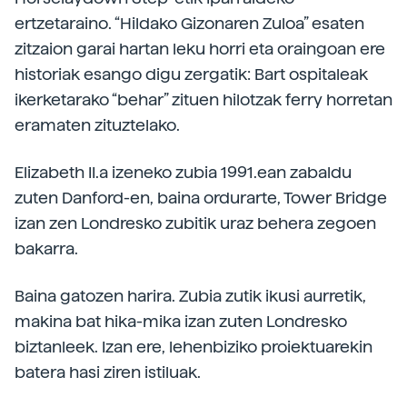
ertzetaraino. “Hildako Gizonaren Zuloa” esaten
zitzaion garai hartan leku horri eta oraingoan ere
historiak esango digu zergatik: Bart ospitaleak
ikerketarako “behar” zituen hilotzak ferry horretan
eramaten zituztelako.
Elizabeth II.a izeneko zubia 1991.ean zabaldu
zuten Danford-en, baina ordurarte, Tower Bridge
izan zen Londresko zubitik uraz behera zegoen
bakarra.
Baina gatozen harira. Zubia zutik ikusi aurretik,
makina bat hika-mika izan zuten Londresko
biztanleek. Izan ere, lehenbiziko proiektuarekin
batera hasi ziren istiluak.