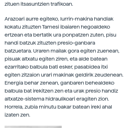
zituen itsasuntzien trafikoan.
Arazoari aurre egiteko, lurrin-makina handiak
kokatu zituzten Tamesi ibaiaren hegoaldeko
ertzean eta bertatik ura ponpatzen zuten, pisu
handi batzuk zituzten presio-ganbara
batzuetara. Uraren mailak gora egiten zuenean,
pisuak altxatu egiten ziren, eta alde batean
ezarritako balbula bati esker, pasabidea itxi
egiten zitzaion urari makinak geldirik zeudenean.
Energia behar zenean, ganbaren behealdeko
balbula bat irekitzen zen eta urak presio handiz
altxatze-sistema hidraulikoari eragiten zion.
Horrela, zubia minutu bakar batean ireki ahal
izaten zen.