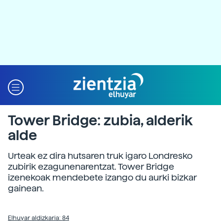
Tower Bridge: zubia, alderik
alde
Urteak ez dira hutsaren truk igaro Londresko
zubirik ezagunenarentzat. Tower Bridge
izenekoak mendebete izango du aurki bizkar
gainean.
Elhuyar aldizkaria: 84