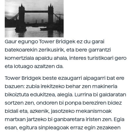
Gaur egungo Tower Bridgek ez du garai
batekoarekin zerikusirik, eta bere garrantzi
komertziala apaldu ahala, interes turistikoari gero
eta lotuago azaltzen da.
Tower Bridgek beste ezaugarri aipagarri bat ere
bazuen: zubia irekitzeko behar zen makineria
bikoiztuta edukitzea, alegia. Lurrina bi galdaratan
sortzen zen, ondoren bi ponpa bereziren bidez
bidali eta, azkenik, jasotzeko mekanismoak
martxan jartzeko bi ganbaretara iristen zen. Egia
esan, egitura sinpleagoak erraz egin zezakeen