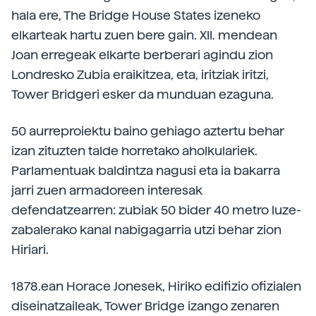
hala ere, The Bridge House States izeneko
elkarteak hartu zuen bere gain. XII. mendean
Joan erregeak elkarte berberari agindu zion
Londresko Zubia eraikitzea, eta, iritziak iritzi,
Tower Bridgeri esker da munduan ezaguna.
50 aurreproiektu baino gehiago aztertu behar
izan zituzten talde horretako aholkulariek.
Parlamentuak baldintza nagusi eta ia bakarra
jarri zuen armadoreen interesak
defendatzearren: zubiak 50 bider 40 metro luze-
zabalerako kanal nabigagarria utzi behar zion
Hiriari.
1878.ean Horace Jonesek, Hiriko edifizio ofizialen
diseinatzaileak, Tower Bridge izango zenaren