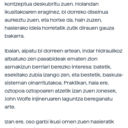
kontzeptua deskubritu zuen. Holandan
ikusitakoaren eraginez, bi dorreko diseinua
aurkeztu zuen, eta horixe da, hain zuzen,
hasierako ideia horretatik zutik dirauen gauza
bakarra.
Ibaian, aipatu bi dorreen artean, indar hidraulikoz
altxatuko zen pasabideak ematen zion
asmakizun berriari berezko interesa: batetik,
esekitako zubia izango zen, eta bestetik, baskula-
sisteman oinarritutakoa. Praktikan, hala ere,
oztopoa oztopoaren atzetik izan zuen Jonesek,
John Wolfe injineruaren laguntza bereganatu
arte.
Izan ere, oso garbi ikusi omen zuen hasieratik