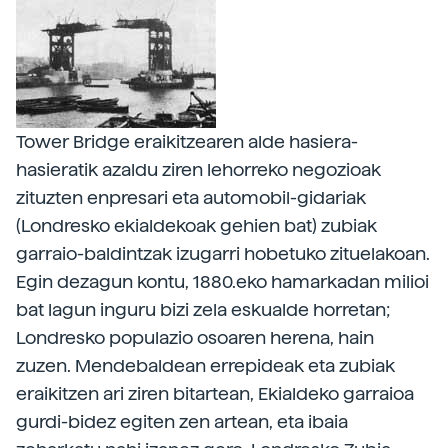
Tower Bridge eraikitzearen alde hasiera-
hasieratik azaldu ziren lehorreko negozioak
zituzten enpresari eta automobil-gidariak
(Londresko ekialdekoak gehien bat) zubiak
garraio-baldintzak izugarri hobetuko zituelakoan.
Egin dezagun kontu, 1880.eko hamarkadan milioi
bat lagun inguru bizi zela eskualde horretan;
Londresko populazio osoaren herena, hain
zuzen. Mendebaldean errepideak eta zubiak
eraikitzen ari ziren bitartean, Ekialdeko garraioa
gurdi-bidez egiten zen artean, eta ibaia