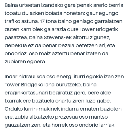
Baina urteetan izandako garaipenak arerio berria
topatu du azken bolada honetan: gaur egungo
trafiko astuna. 17 tona baino gehiago garraiatzen
duten kamioiek galarazia dute Tower Bridgetik
pasatzea, baina Stevens-ek aitortu zigunez,
debekua ez da behar bezala betetzen ari, eta
ondorioz, oso maiz aztertu behar izaten da
zubiaren egoera.
Indar hidraulikoa oso energi iturri egokia izan zen
Tower Bridgeko lana burutzeko, baina
eraginkortasunari begiratuz gero, bere alde
txarrak ere bazituela ohartu ziren luze gabe.
Orduko lurrin-makinek indarra ematen bazioten
ere, zubia altxatzeko prozesua oso mantso
gauzatzen zen, eta horrek oso ondorio larriak