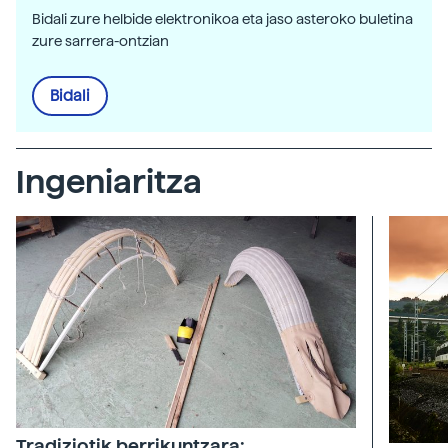
Bidali zure helbide elektronikoa eta jaso asteroko buletina
zure sarrera-ontzian
Bidali
Ingeniaritza
Tradiziotik berrikuntzara: