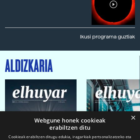
Ikusi programa guztiak
ALDIZKARIA
×
Webgune honek cookieak
erabiltzen ditu
Cookieak erabiltzen ditugu edukia, iragarkiak pertsonalizatzeko eta