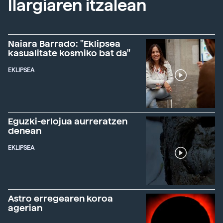
Ilargiaren itzalean
Naiara Barrado: "Eklipsea
kasualitate kosmiko bat da"
EKLIPSEA
Eguzki-erlojua aurreratzen
denean
EKLIPSEA
Astro erregearen koroa
agerian