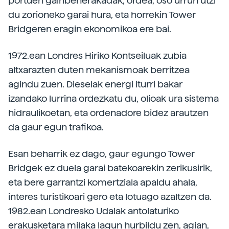
portuen gainbeherakadak, ordea, oso urrun utzi
du zorioneko garai hura, eta horrekin Tower
Bridgeren eragin ekonomikoa ere bai.
1972.ean Londres Hiriko Kontseiluak zubia
altxarazten duten mekanismoak berritzea
agindu zuen. Dieselak energi iturri bakar
izandako lurrina ordezkatu du, olioak ura sistema
hidraulikoetan, eta ordenadore bidez arautzen
da gaur egun trafikoa.
Esan beharrik ez dago, gaur egungo Tower
Bridgek ez duela garai batekoarekin zerikusirik,
eta bere garrantzi komertziala apaldu ahala,
interes turistikoari gero eta lotuago azaltzen da.
1982.ean Londresko Udalak antolaturiko
erakusketara milaka lagun hurbildu zen, agian,