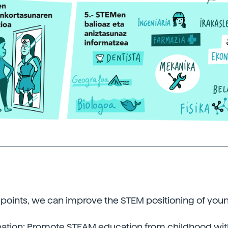
 points, we can improve the STEM positioning of you
ipation: Promote STEAM education from childhood wit