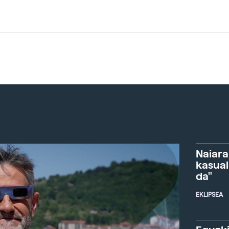
Naiara
kasual
da"
EKLIPSEA