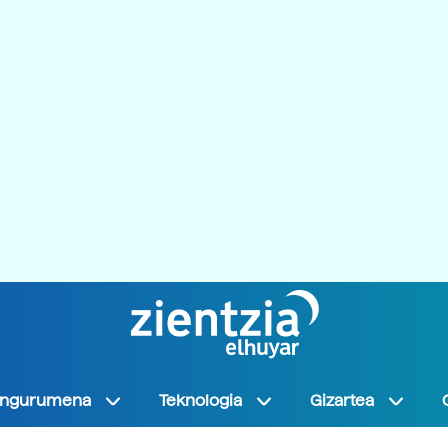
Ingurumena
Teknologia
Gizartea