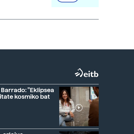
 Barrado: "Eklipsea
itate kosmiko bat