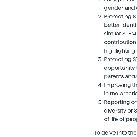
gender and d
Promoting ST
better ident
similar STEM 
contribution
highlighting
Promoting ST
opportunity 
parents and/
Improving th
in the practi
Reporting on
diversity of
of life of peo
To delve into the