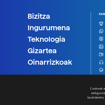
Bizitza
KAN
Ingurumena
Teknologia
Gizartea
Oinarrizkoak
Cookieak e
webgunear
bazkideekin,