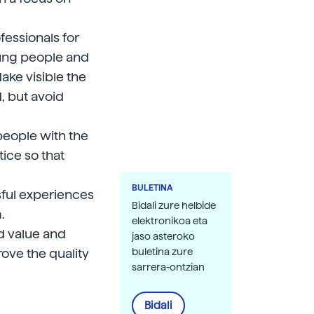
fessionals for
oung people and
Make visible the
, but avoid
people with the
ice so that
BULETINA
sful experiences
Bidali zure helbide
.
elektronikoa eta
d value and
jaso asteroko
rove the quality
buletina zure
sarrera-ontzian
Bidali