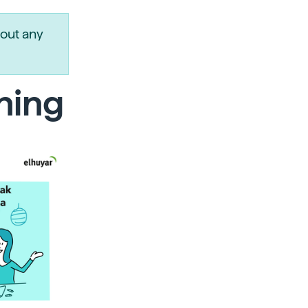
out any
ning