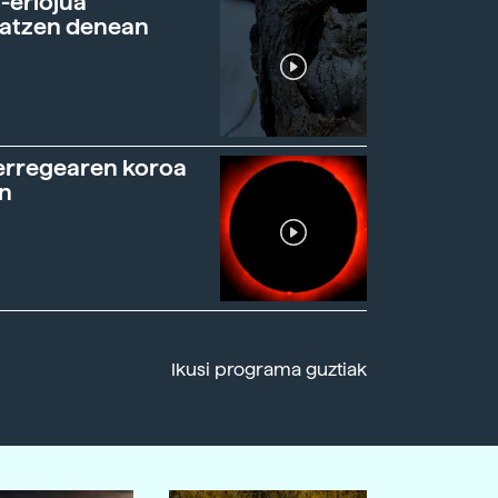
-erlojua
ratzen denean
erregearen koroa
n
Ikusi programa guztiak