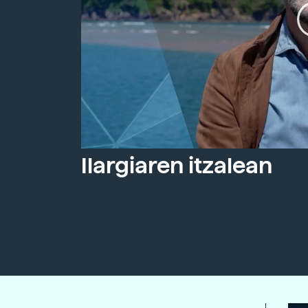
Ilargiaren itzalean