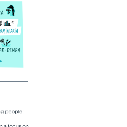
ng people:
h a focus on