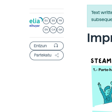
Text writ
subsequen
EU
ES
FR
EN
CA
GA
Imp
Partekatu