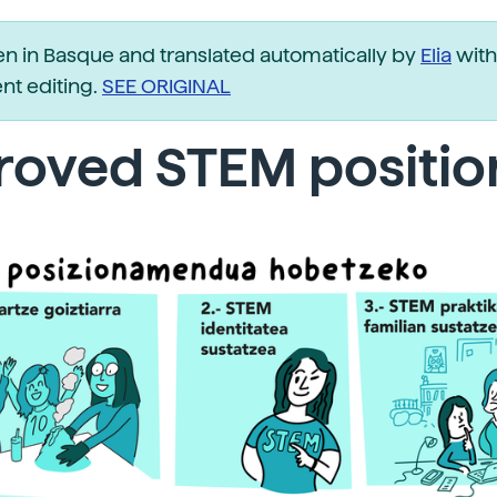
ten in Basque and translated automatically by
Elia
with
t editing.
SEE ORIGINAL
roved STEM positio