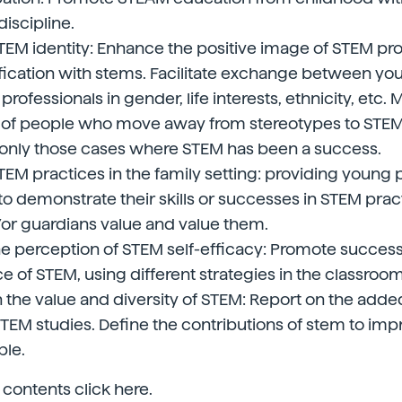
iscipline.
EM identity: Enhance the positive image of STEM pro
ification with stems. Facilitate exchange between y
professionals in gender, life interests, ethnicity, etc. 
 of people who move away from stereotypes to STEM
 only those cases where STEM has been a success.
EM practices in the family setting: providing young 
to demonstrate their skills or successes in STEM pract
or guardians value and value them.
e perception of STEM self-efficacy: Promote succes
ce of STEM, using different strategies in the classroom
 the value and diversity of STEM: Report on the adde
 STEM studies. Define the contributions of stem to imp
ple.
 contents click here.