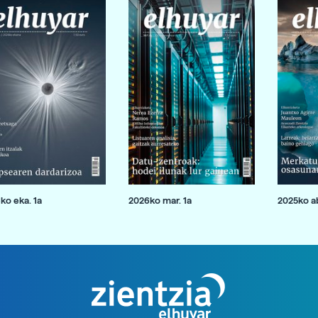
ko eka. 1a
2026ko mar. 1a
2025ko ab