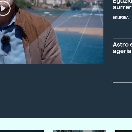
Eguzki
aurre
EKLIPSEA
Astro 
ageria