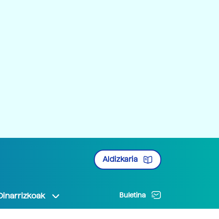
Aldizkaria
Oinarrizkoak
Buletina