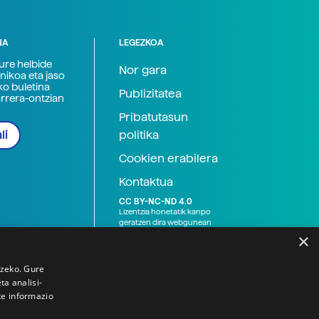
NA
LEGEZKOA
zure helbide
Nor gara
nikoa eta jaso
ko buletina
Publizitatea
arrera-ontzian
Pribatutasun
politika
li
Cookien erabilera
Kontaktua
CC BY-NC-ND 4.0
Lizentzia honetatik kanpo
geratzen dira webgunean
argitaratutako baliabide
×
grafikoak (argazki eta
ilustrazioak), baita Elhuyar ez
den bestelako erakunde eta
tzeko. Gure
norbanakoek idatzitakoak
a analisi-
ere. Kanpo-esteken bidez
te informazio
emandako edukiak esteka
horietan agertzen den
lizentziapean daude,