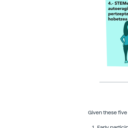
Given these five
Early partic