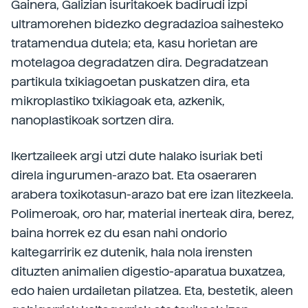
Gainera, Galizian isuritakoek badirudi izpi
ultramorehen bidezko degradazioa saihesteko
tratamendua dutela; eta, kasu horietan are
motelagoa degradatzen dira. Degradatzean
partikula txikiagoetan puskatzen dira, eta
mikroplastiko txikiagoak eta, azkenik,
nanoplastikoak sortzen dira.
Ikertzaileek argi utzi dute halako isuriak beti
direla ingurumen-arazo bat. Eta osaeraren
arabera toxikotasun-arazo bat ere izan litezkeela.
Polimeroak, oro har, material inerteak dira, berez,
baina horrek ez du esan nahi ondorio
kaltegarririk ez dutenik, hala nola irensten
dituzten animalien digestio-aparatua buxatzea,
edo haien urdailetan pilatzea. Eta, bestetik, aleen