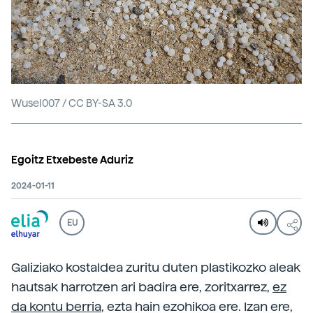
Wusel007 / CC BY-SA 3.0
Egoitz Etxebeste Aduriz
2024-01-11
EU
Galiziako kostaldea zuritu duten plastikozko aleak
hautsak harrotzen ari badira ere, zoritxarrez,
ez
da kontu berria
, ezta hain ezohikoa ere. Izan ere,