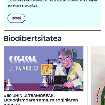
Bidali zure helbide elektronikoa eta jaso asteroko buletina
zure sarrera-ontzian
Bidali
Biodibertsitatea
#65 UHIN ULTRAMOREAK:
Ekologismoaren ama, misoginiaren
jomuga