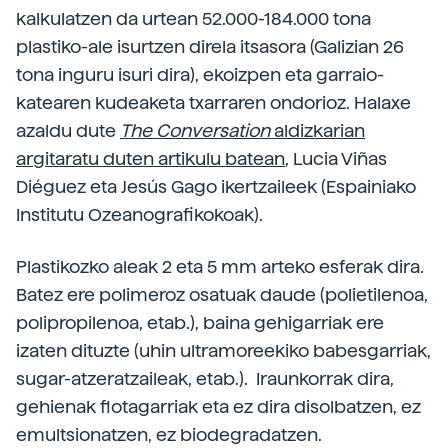
kalkulatzen da urtean 52.000-184.000 tona
plastiko-ale isurtzen direla itsasora (Galizian 26
tona inguru isuri dira), ekoizpen eta garraio-
katearen kudeaketa txarraren ondorioz. Halaxe
azaldu dute
The Conversation
aldizkarian
argitaratu duten artikulu batean
, Lucia Viñas
Diéguez eta Jesús Gago ikertzaileek (Espainiako
Institutu Ozeanografikokoak).
Plastikozko aleak 2 eta 5 mm arteko esferak dira.
Batez ere polimeroz osatuak daude (polietilenoa,
polipropilenoa, etab.), baina gehigarriak ere
izaten dituzte (uhin ultramoreekiko babesgarriak,
sugar-atzeratzaileak, etab.). Iraunkorrak dira,
gehienak flotagarriak eta ez dira disolbatzen, ez
emultsionatzen, ez biodegradatzen.