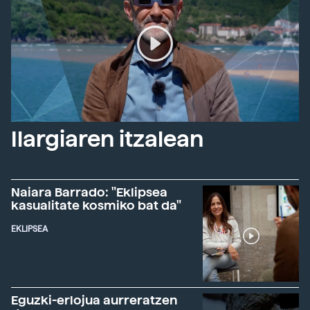
Ilargiaren itzalean
Naiara Barrado: "Eklipsea
kasualitate kosmiko bat da"
EKLIPSEA
Eguzki-erlojua aurreratzen