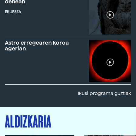
denean
EKLIPSEA
Astro erregearen koroa
agerian
Ikusi programa guztiak
ALDIZKARIA