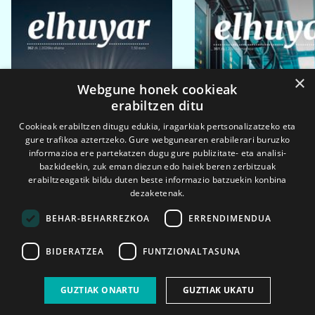
×
Webgune honek cookieak
erabiltzen ditu
Cookieak erabiltzen ditugu edukia, iragarkiak pertsonalizatzeko eta
gure trafikoa aztertzeko. Gure webgunearen erabilerari buruzko
informazioa ere partekatzen dugu gure publizitate- eta analisi-
bazkideekin, zuk eman diezun edo haiek beren zerbitzuak
erabiltzeagatik bildu duten beste informazio batzuekin konbina
dezaketenak.
BEHAR-BEHARREZKOA
ERRENDIMENDUA
BIDERATZEA
FUNTZIONALTASUNA
2026ko eka. 1a
2026ko mar. 1a
GUZTIAK ONARTU
GUZTIAK UKATU