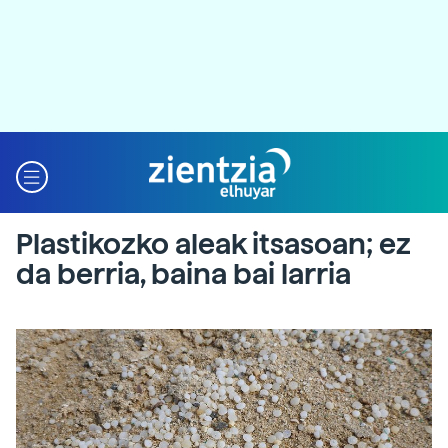
Plastikozko aleak itsasoan; ez
da berria, baina bai larria