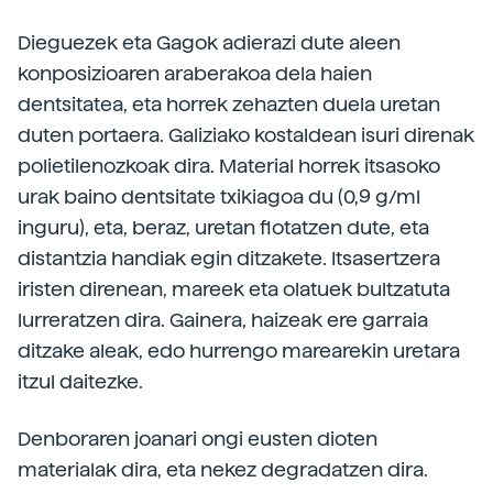
Dieguezek eta Gagok adierazi dute aleen
konposizioaren araberakoa dela haien
dentsitatea, eta horrek zehazten duela uretan
duten portaera. Galiziako kostaldean isuri direnak
polietilenozkoak dira. Material horrek itsasoko
urak baino dentsitate txikiagoa du (0,9 g/ml
inguru), eta, beraz, uretan flotatzen dute, eta
distantzia handiak egin ditzakete. Itsasertzera
iristen direnean, mareek eta olatuek bultzatuta
lurreratzen dira. Gainera, haizeak ere garraia
ditzake aleak, edo hurrengo marearekin uretara
itzul daitezke.
Denboraren joanari ongi eusten dioten
materialak dira, eta nekez degradatzen dira.