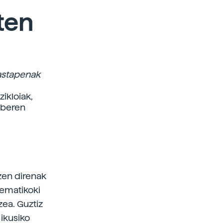
ten
astapenak
ikloiak,
 beren
zen direnak
tematikoki
zea. Guztiz
 ikusiko