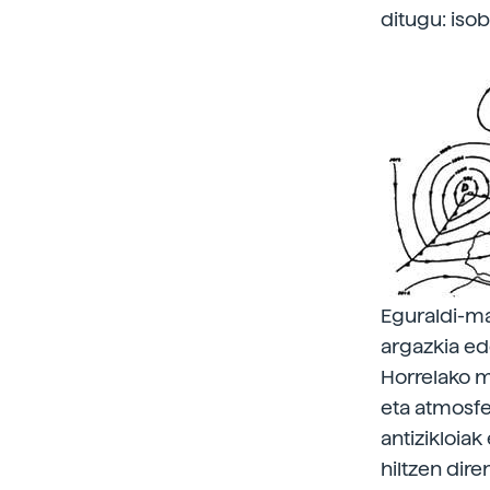
ditugu: isob
Eguraldi-ma
argazkia ed
Horrelako m
eta atmosfe
antizikloiak
hiltzen dir