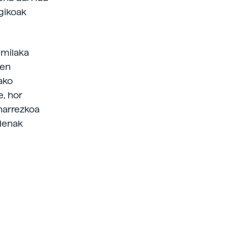
ogikoak
 milaka
ien
ako
e, hor
eharrezkoa
 denak