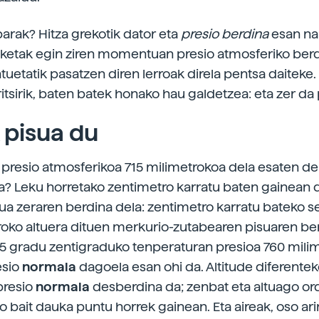
barak? Hitza grekotik dator eta
presio berdina
esan na
ketak egin ziren momentuan presio atmosferiko ber
uetatik pasatzen diren lerroak direla pentsa daiteke. 
ritsirik, baten batek honako hau galdetzea: eta zer da
 pisua du
presio atmosferikoa 715 milimetrokoa dela esaten de
a? Leku horretako zentimetro karratu baten gainean
sua zeraren berdina dela: zentimetro karratu bateko s
roko altuera dituen merkurio-zutabearen pisuaren ber
15 gradu zentigraduko tenperaturan presioa 760 mili
esio
normala
dagoela esan ohi da. Altitude diferente
presio
normala
desberdina da; zenbat eta altuago or
o bait dauka puntu horrek gainean. Eta aireak, oso ari