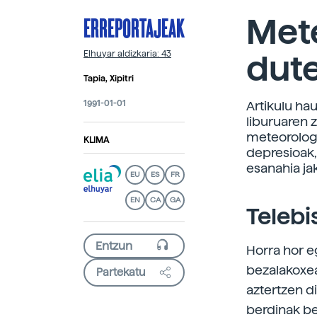
ERREPORTAJEAK
Mete
dut
Elhuyar aldizkaria: 43
Tapia, Xipitri
1991-01-01
Artikulu ha
liburuaren 
meteorologia
KLIMA
depresioak,
esanahia ja
EU
ES
FR
EN
CA
GA
Teleb
Horra hor e
bezalakoxea
Partekatu
aztertzen di
berdinak be