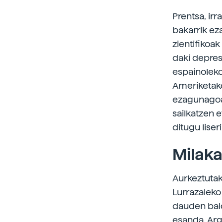
Prentsa, irra
bakarrik ez
zientifikoa
daki depres
espainoleko
Ameriketako
ezagunagoa
sailkatzen 
ditugu liser
Milaka
Aurkeztuta
Lurrazaleko
dauden bald
esanda. Arg