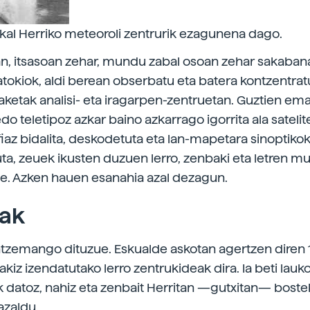
kal Herriko meteoroli zentrurik ezagunena dago.
an, itsasoan zehar, mundu zabal osoan zehar sakaban
tokiok, aldi berean obserbatu eta batera kontzentra
ketak analisi- eta iragarpen-zentruetan. Guztien emait
do teletipoz azkar baino azkarrago igorrita ala satelit
fiaz bidalita, deskodetuta eta lan-mapetara sinoptikok
uta, zeuek ikusten duzuen lerro, zenbaki eta letren mu
e. Azken hauen esanahia azal dezagun.
rak
zemango dituzue. Eskualde askotan agertzen diren 1
akiz izendatutako lerro zentrukideak dira. Ia beti lauk
k datoz, nahiz eta zenbait Herritan —gutxitan— boste
azaldu.