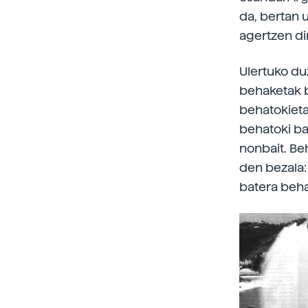
da, bertan 
agertzen di
Ulertuko du
behaketak b
behatokieta
behatoki ba
nonbait. Be
den bezala:
batera beha