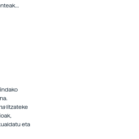
nteak...
gindako
na.
ina
litzateke
ioak,
ekualdatu eta