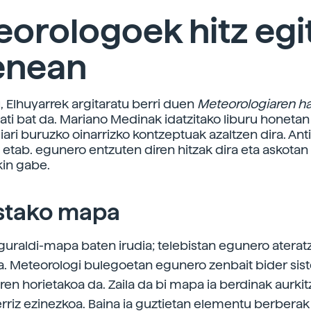
orologoek hitz egi
enean
u, Elhuyarrek argitaratu berri duen
Meteorologiaren h
zati bat da. Mariano Medinak idatzitako liburu honetan
ri buruzko oinarrizko kontzeptuak azaltzen dira. Antiz
 etab. egunero entzuten diren hitzak dira eta askotan
kin gabe.
istako mapa
guraldi-mapa baten irudia; telebistan egunero aterat
. Meteorologi bulegoetan egunero zenbait bider sis
ren horietakoa da. Zaila da bi mapa ia berdinak aurkit
rriz ezinezkoa. Baina ia guztietan elementu berberak