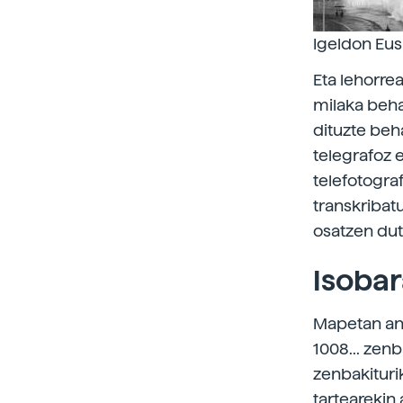
Igeldon Eus
Eta lehorre
milaka beha
dituzte beha
telegrafoz e
telefotogra
transkribat
osatzen dut
Isoba
Mapetan ant
1008... zenb
zenbakituri
tartearekin 