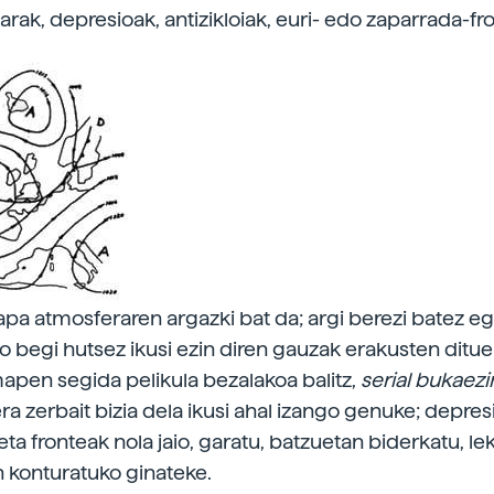
arak, depresioak, antizikloiak, euri- edo zaparrada-fro
pa atmosferaren argazki bat da; argi berezi batez e
o begi hutsez ikusi ezin diren gauzak erakusten ditue
apen segida pelikula bezalakoa balitz,
serial bukaez
ra zerbait bizia dela ikusi ahal izango genuke; depres
 eta fronteak nola jaio, garatu, batzuetan biderkatu, l
en konturatuko ginateke.