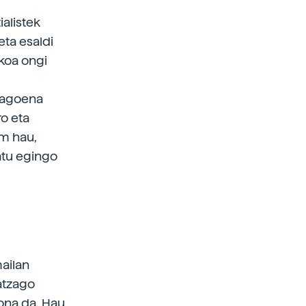
ialistek
eta esaldi
koa ongi
 dagoena
o eta
m hau,
atu egingo
mailan
atzago
ona da. Hau