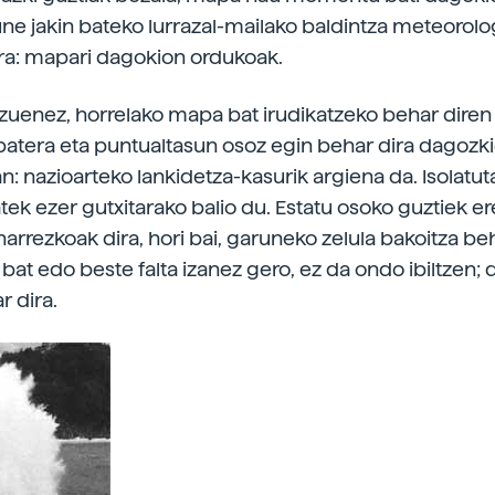
une jakin bateko lurrazal-mailako baldintza meteorol
ra: mapari dagokion ordukoak.
zuenez, horrelako mapa bat irudikatzeko behar diren
atera eta puntualtasun osoz egin behar dira dagozk
n: nazioarteko lankidetza-kasurik argiena da. Isolatut
tek ezer gutxitarako balio du. Estatu osoko guztiek er
harrezkoak dira, hori bai, garuneko zelula bakoitza b
 bat edo beste falta izanez gero, ez da ondo ibiltzen;
r dira.