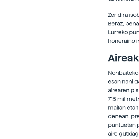
Zer dira iso
Beraz, beha
Lurreko punt
honeraino i
Aireak
Nonbaiteko 
esan nahi d
airearen pi
715 milimet
mailan eta 
denean, pr
puntuetan 
aire gutxiag