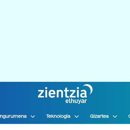
Ingurumena
Teknologia
Gizartea