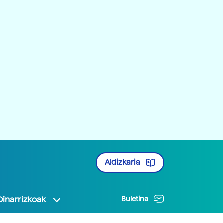
Aldizkaria
Oinarrizkoak
Buletina