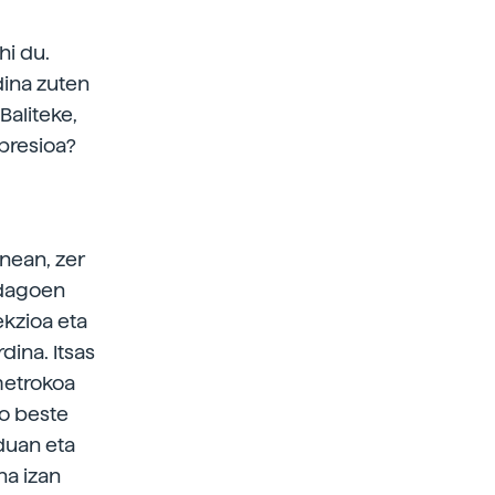
hi du.
dina zuten
Baliteke,
 presioa?
nean, zer
 dagoen
ekzioa eta
dina. Itsas
metrokoa
ko beste
duan eta
na izan