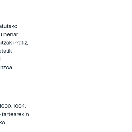
atutako
tu behar
zak irratiz,
etatik
i
ltzoa
000, 1004,
o tartearekin
ko