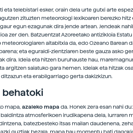
ti eta telebistari esker, orain dela urte gutxi arte espez
agutzen zituzten meteorologi lexikoaren berezko hitz 
k gaur egun ezagunak dira jende artean. Jendeak nahi
ioa zer den. Batzuentzat Azoreetako antizikloia Estatu
 meteorologiaren aitabitxia da, edo Ozeano Barean
arena; eta eguraldi-zientziaren beste gauza asko ger
k dira. Ideia eta hitzen buruhauste hau, maremagnu
eta argitzen saiatuko gara hemen. Ideiak eta hitzak os
i ditzazun eta erabilgarriago gerta dakizkizun.
 behatoki
ko mapa,
azaleko mapa
da. Honek zera esan nahi du:
 baldintza atmosferikoen irudikapena dela, lurraren 
intzena, batezbesteko itsas mailan daudenena, zeh
azki guztiak bezala, mapa hau momentu bati dagoki