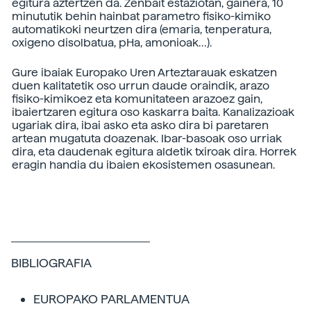
egitura aztertzen da. Zenbait estaziotan, gainera, 10
minututik behin hainbat parametro fisiko-kimiko
automatikoki neurtzen dira (emaria, tenperatura,
oxigeno disolbatua, pHa, amonioak…).
Gure ibaiak Europako Uren Arteztarauak eskatzen
duen kalitatetik oso urrun daude oraindik, arazo
fisiko-kimikoez eta komunitateen arazoez gain,
ibaiertzaren egitura oso kaskarra baita. Kanalizazioak
ugariak dira, ibai asko eta asko dira bi paretaren
artean mugatuta doazenak. Ibar-basoak oso urriak
dira, eta daudenak egitura aldetik txiroak dira. Horrek
eragin handia du ibaien ekosistemen osasunean.
BIBLIOGRAFIA
EUROPAKO PARLAMENTUA