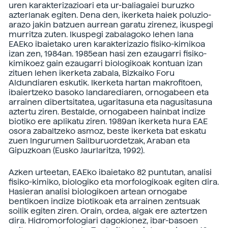
uren karakterizazioari eta ur-baliagaiei buruzko
azterlanak egiten. Dena den, ikerketa haiek poluzio-
arazo jakin batzuen aurrean garatu zirenez, ikuspegi
murritza zuten. Ikuspegi zabalagoko lehen lana
EAEko ibaietako uren karakterizazio fisiko-kimikoa
izan zen, 1984an. 1985ean hasi zen ezaugarri fisiko-
kimikoez gain ezaugarri biologikoak kontuan izan
zituen lehen ikerketa zabala, Bizkaiko Foru
Aldundiaren eskutik. Ikerketa hartan makrofitoen,
ibaiertzeko basoko landarediaren, ornogabeen eta
arrainen dibertsitatea, ugaritasuna eta nagusitasuna
aztertu ziren. Bestalde, ornogabeen hainbat indize
biotiko ere aplikatu ziren. 1989an ikerketa hura EAE
osora zabaltzeko asmoz, beste ikerketa bat eskatu
zuen Ingurumen Sailburuordetzak, Araban eta
Gipuzkoan (Eusko Jaurlaritza, 1992).
Azken urteetan, EAEko ibaietako 82 puntutan, analisi
fisiko-kimiko, biologiko eta morfologikoak egiten dira.
Hasieran analisi biologikoen artean ornogabe
bentikoen indize biotikoak eta arrainen zentsuak
soilik egiten ziren. Orain, ordea, algak ere aztertzen
dira. Hidromorfologiari dagokionez, ibar-basoen