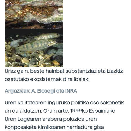
Uraz gain, beste hainbat substantziaz eta izazkiz
osatutako ekosistemak dira ibaiak.
Argazkiak: A. Elosegi eta INRA
Uren kalitatearen inguruko politika oso sakonetik
ari da aldatzen. Orain arte, 1999ko Espainiako
Uren Legearen arabera poluzioa uren
konposaketa kimikoaren narriadura gisa