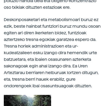
poluzio handia dela eta oxigeno-kontzentrazio
oso txikiak dituzten estazioak ere.
Deskonposaketari eta metabolismoari buruz ez
ezik, beste hainbat funtziori buruz mundu osoan
egiten ari diren ikerketen bidez, funtzioak
aztertzeko tresna egokiak garatzea espero da.
Tresna horiek administrazioen eta ur-
kudeatzaileen esku izango dira hemendik urte
batzuetara, eta ibaien osasunaren azterketa
sakonagoak egin ahal izango dira. Ea Uren
Arteztarau berriaren helburuak lortzen ditugun,
eta, tresna berri hauek erabiliz, gure
ondorengoek ibai osasuntsuagoak dituzten.