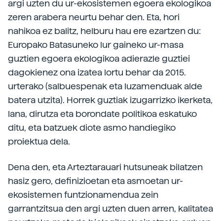
argi uzten du ur-ekosistemen egoera ekologikoa
zeren arabera neurtu behar den. Eta, hori
nahikoa ez balitz, helburu hau ere ezartzen du:
Europako Batasuneko lur gaineko ur-masa
guztien egoera ekologikoa adierazle guztiei
dagokienez ona izatea lortu behar da 2015.
urterako (salbuespenak eta luzamenduak alde
batera utzita). Horrek guztiak izugarrizko ikerketa,
lana, dirutza eta borondate politikoa eskatuko
ditu, eta batzuek diote asmo handiegiko
proiektua dela.
Dena den, eta Arteztarauari hutsuneak bilatzen
hasiz gero, definizioetan eta asmoetan ur-
ekosistemen funtzionamendua zein
garrantzitsua den argi uzten duen arren, kalitatea