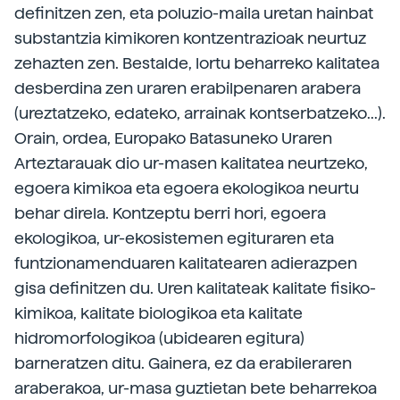
definitzen zen, eta poluzio-maila uretan hainbat
substantzia kimikoren kontzentrazioak neurtuz
zehazten zen. Bestalde, lortu beharreko kalitatea
desberdina zen uraren erabilpenaren arabera
(ureztatzeko, edateko, arrainak kontserbatzeko...).
Orain, ordea, Europako Batasuneko Uraren
Arteztarauak dio ur-masen kalitatea neurtzeko,
egoera kimikoa eta egoera ekologikoa neurtu
behar direla. Kontzeptu berri hori, egoera
ekologikoa, ur-ekosistemen egituraren eta
funtzionamenduaren kalitatearen adierazpen
gisa definitzen du. Uren kalitateak kalitate fisiko-
kimikoa, kalitate biologikoa eta kalitate
hidromorfologikoa (ubidearen egitura)
barneratzen ditu. Gainera, ez da erabileraren
araberakoa, ur-masa guztietan bete beharrekoa