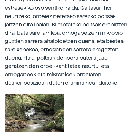
estresekiko oso sentikorra da. Gaitasun hori
neurtzeko, orbelez betetako sarezko poltsak
jartzen dira ibaian. Bi motatako poltsak erabiltzen
dira: bata sare larrikoa, ornogabe zein mikrobio
guztien sarrera ahalbidetzen duena, eta bestea
sare xehekoa, ornogabeen sarrera eragozten
duena. Hala, poltsak denbora batera jaso,
geratzen den orbel-kantitatea neurtu, eta
ornogabeek eta mikrobioek orbelaren
deskonposizioan duten eragina neur daiteke.