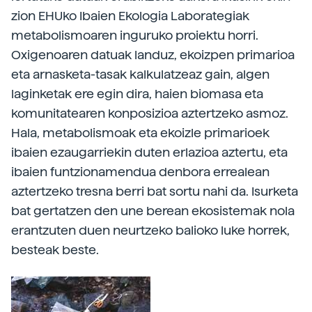
zion EHUko Ibaien Ekologia Laborategiak
metabolismoaren inguruko proiektu horri.
Oxigenoaren datuak landuz, ekoizpen primarioa
eta arnasketa-tasak kalkulatzeaz gain, algen
laginketak ere egin dira, haien biomasa eta
komunitatearen konposizioa aztertzeko asmoz.
Hala, metabolismoak eta ekoizle primarioek
ibaien ezaugarriekin duten erlazioa aztertu, eta
ibaien funtzionamendua denbora errealean
aztertzeko tresna berri bat sortu nahi da. Isurketa
bat gertatzen den une berean ekosistemak nola
erantzuten duen neurtzeko balioko luke horrek,
besteak beste.