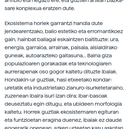
anfibio eta hegazti ere, eta guztien artean bazka-
sare konplexua eratzen dute.
Ekosistema horiek garrantzi handia dute
jendearentzako, balio estetiko eta erromantikoez
gain, hainbat baliagai eskaintzen baitituzte: ura,
energia, garraioa, arrainak, paisaia, aisialdirako
guneak, autoarazteko gaitasuna... Baina giza
populazioaren gorakadak eta teknologiaren
aurrerapenak oso gogor kaltetu dituzte ibaiak.
Hondakin-ur guztiak, hasi etxeetako kondar-
uretatik eta industrietako zianuro-isurketetaraino,
zuzenean ibaira isuri izan dira; ibar-basoak
deuseztatu egin ditugu, eta ubideen morfologia
kaltetu. Horrek guztiak ekosistemaren egituran
eta funtzioetan eragina duenez, ibaiak ez daude
egoerarik onenean, azken urteetan kasu askotan