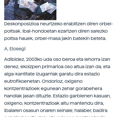
Deskonposizioa neurtzeko erabiltzen diren orbel-
poltsak. Ibai-hondoetan ezartzen diren sarezko
poltsa hauek, orbel-masa jakin batekin beteta.
A. Elosegi
Adibidez, 2003ko uda oso beroa eta lehorra izan
denez, ekoizpen primarioa oso altua izan da, eta
alga-kantitate izugarriak garatu dira estazio
eutrofikoenetan. Ondorioz, oxigeno
kontzentrazioek egunean zehar gorabehera
handiak jasan dituzte. Estazio garbienen kasuan,
oxigeno, kontzentrazioak altu mantendu dira,
ibaiaren osasun onaren seinale; halaber, badira