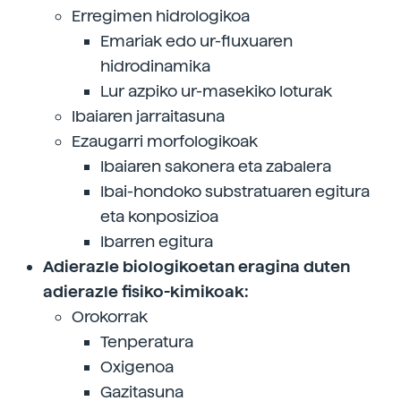
Erregimen hidrologikoa
Emariak edo ur-fluxuaren
hidrodinamika
Lur azpiko ur-masekiko loturak
Ibaiaren jarraitasuna
Ezaugarri morfologikoak
Ibaiaren sakonera eta zabalera
Ibai-hondoko substratuaren egitura
eta konposizioa
Ibarren egitura
Adierazle biologikoetan eragina duten
adierazle fisiko-kimikoak:
Orokorrak
Tenperatura
Oxigenoa
Gazitasuna