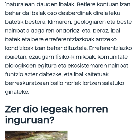
‘naturalean’ dauden ibaiak. Betiere kontuan izan
behar da ibaiak oso desberdinak direla leku
batetik bestera, klimaren, geologiaren eta beste
hainbat aldagairen ondorioz, eta, beraz, ibai
batek eta bere erreferentziazkoak antzeko
kondizioak izan behar dituztela. Erreferentziazko
ibaietan, ezaugarri fisiko-kimikoak, komunitate
biologikoen egitura eta ekosistemaren hainbat
funtzio azter daitezke, eta ibai kaltetuak
berreskuratzean balio horiek lortzen saiatuko
ginateke.
Zer dio legeak horren
inguruan?