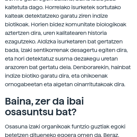
kaltetuta dago. Horrelako isurketek sortutako
kalteak detektatzeko garatu ziren indize
biotikoak. Horien bidez komunitate biologikoak
aztertzen dira, uren kalitatearen historia
ezagutzeko. Aldizka isurketaren bat gertatzen
bada, izaki sentikorrenak desagertu egiten dira,
eta hori detektatuz susma dezakegu uretan
arazoren bat gertatu dela. Denborarekin, hainbat
indize biotiko garatu dira, eta ohikoenak
ornogabeetan eta algetan oinarritutakoak dira.
Baina, zer da ibai
osasuntsu bat?
Osasuna izaki organikoak funtzio guztiak egoki
betetzen ditueneko egoera omen da. Beraz,