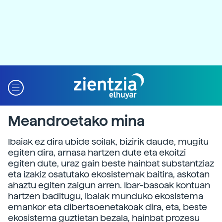
Meandroetako mina
Ibaiak ez dira ubide soilak, bizirik daude, mugitu
egiten dira, arnasa hartzen dute eta ekoitzi
egiten dute, uraz gain beste hainbat substantziaz
eta izakiz osatutako ekosistemak baitira, askotan
ahaztu egiten zaigun arren. Ibar-basoak kontuan
hartzen baditugu, ibaiak munduko ekosistema
emankor eta dibertsoenetakoak dira, eta, beste
ekosistema guztietan bezala, hainbat prozesu