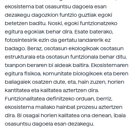
ekosistema bat osasuntsu dagoela esan
dezakegu dagozkion funtzio guztiak egoki
betetzen baditu. Noski, egoki funtzionatzeko
egitura egokiak behar dira. Esate baterako,
fotosintesirik ezin da gertatu landarerik ez
badago. Beraz, osotasun ekologikoak osotasun
estrukturala eta osotasun funtzionala behar ditu,
txanpon beraren bi aldeak baitira. Ekosistemaren
egitura fisikoa, komunitate biologikoek eta beren
baliagaiek osatzen dute, eta, hain zuzen, horien
kantitatea eta kalitatea aztertzen dira.
Funtzionalitatea definitzeko orduan, berriz,
ekosistema mailako hainbat prozesu aztertzen
dira. Bi osagai horien kalitatea ona denean, ibaia
osasuntsu dagoela esan dezakegu.