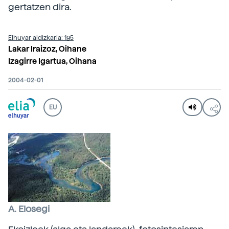
gertatzen dira.
Elhuyar aldizkaria: 195
Lakar Iraizoz, Oihane
Izagirre Igartua, Oihana
2004-02-01
EU
A. Elosegi