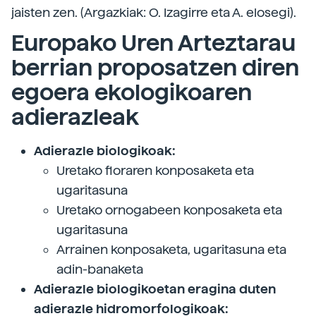
jaisten zen. (Argazkiak: O. Izagirre eta A. elosegi).
Europako Uren Arteztarau
berrian proposatzen diren
egoera ekologikoaren
adierazleak
Adierazle biologikoak:
Uretako floraren konposaketa eta
ugaritasuna
Uretako ornogabeen konposaketa eta
ugaritasuna
Arrainen konposaketa, ugaritasuna eta
adin-banaketa
Adierazle biologikoetan eragina duten
adierazle hidromorfologikoak: