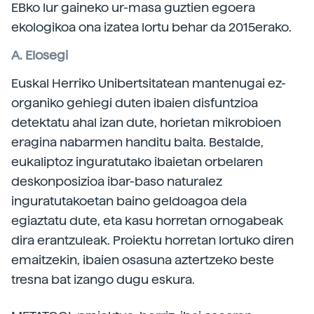
EBko lur gaineko ur-masa guztien egoera
ekologikoa ona izatea lortu behar da 2015erako.
A. Elosegi
Euskal Herriko Unibertsitatean mantenugai ez-
organiko gehiegi duten ibaien disfuntzioa
detektatu ahal izan dute, horietan mikrobioen
eragina nabarmen handitu baita. Bestalde,
eukaliptoz inguratutako ibaietan orbelaren
deskonposizioa ibar-baso naturalez
inguratutakoetan baino geldoagoa dela
egiaztatu dute, eta kasu horretan ornogabeak
dira erantzuleak. Proiektu horretan lortuko diren
emaitzekin, ibaien osasuna aztertzeko beste
tresna bat izango dugu eskura.