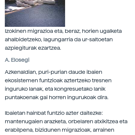
Izokinen migrazioa eta, beraz, horien ugalketa
ahalbidetzeko, lagungarria da ur-saltoetan
azpiegiturak ezartzea.
A. Elosegi
Azkenaldian, puri-purian daude ibaien
ekosistemen funtzioak aztertzeko tresnen
inguruko lanak, eta kongresuetako lanik
puntakoenak gai horren ingurukoak dira.
Ibaietan hainbat funtzio azter daitezke:
mantenugaien arazketa, orbelaren atxikitzea eta
erabilpena, bizidunen migrazioak, arrainen