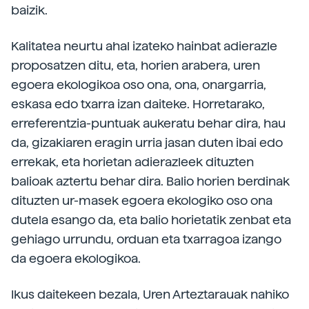
baizik.
Kalitatea neurtu ahal izateko hainbat adierazle
proposatzen ditu, eta, horien arabera, uren
egoera ekologikoa oso ona, ona, onargarria,
eskasa edo txarra izan daiteke. Horretarako,
erreferentzia-puntuak aukeratu behar dira, hau
da, gizakiaren eragin urria jasan duten ibai edo
errekak, eta horietan adierazleek dituzten
balioak aztertu behar dira. Balio horien berdinak
dituzten ur-masek egoera ekologiko oso ona
dutela esango da, eta balio horietatik zenbat eta
gehiago urrundu, orduan eta txarragoa izango
da egoera ekologikoa.
Ikus daitekeen bezala, Uren Arteztarauak nahiko