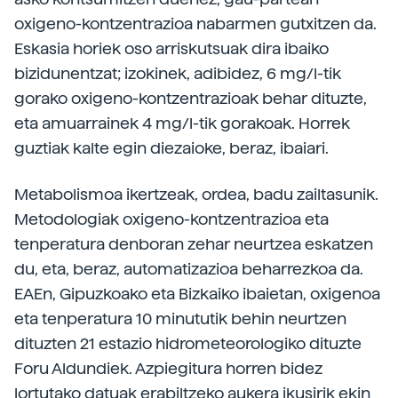
oxigeno-kontzentrazioa nabarmen gutxitzen da.
Eskasia horiek oso arriskutsuak dira ibaiko
bizidunentzat; izokinek, adibidez, 6 mg/l-tik
gorako oxigeno-kontzentrazioak behar dituzte,
eta amuarrainek 4 mg/l-tik gorakoak. Horrek
guztiak kalte egin diezaioke, beraz, ibaiari.
Metabolismoa ikertzeak, ordea, badu zailtasunik.
Metodologiak oxigeno-kontzentrazioa eta
tenperatura denboran zehar neurtzea eskatzen
du, eta, beraz, automatizazioa beharrezkoa da.
EAEn, Gipuzkoako eta Bizkaiko ibaietan, oxigenoa
eta tenperatura 10 minututik behin neurtzen
dituzten 21 estazio hidrometeorologiko dituzte
Foru Aldundiek. Azpiegitura horren bidez
lortutako datuak erabiltzeko aukera ikusirik ekin