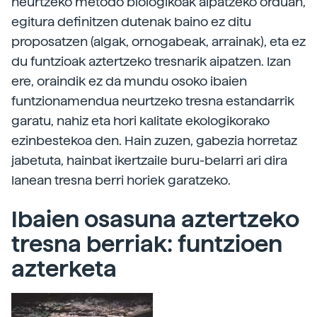
neurtzeko metodo biologikoak aipatzeko orduan,
egitura definitzen dutenak baino ez ditu
proposatzen (algak, ornogabeak, arrainak), eta ez
du funtzioak aztertzeko tresnarik aipatzen. Izan
ere, oraindik ez da mundu osoko ibaien
funtzionamendua neurtzeko tresna estandarrik
garatu, nahiz eta hori kalitate ekologikorako
ezinbestekoa den. Hain zuzen, gabezia horretaz
jabetuta, hainbat ikertzaile buru-belarri ari dira
lanean tresna berri horiek garatzeko.
Ibaien osasuna aztertzeko
tresna berriak: funtzioen
azterketa