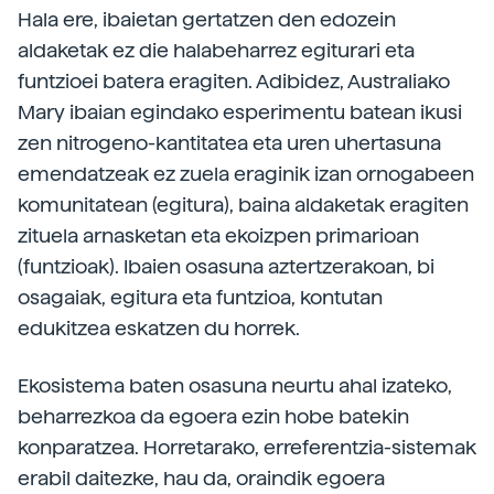
Hala ere, ibaietan gertatzen den edozein
aldaketak ez die halabeharrez egiturari eta
funtzioei batera eragiten. Adibidez, Australiako
Mary ibaian egindako esperimentu batean ikusi
zen nitrogeno-kantitatea eta uren uhertasuna
emendatzeak ez zuela eraginik izan ornogabeen
komunitatean (egitura), baina aldaketak eragiten
zituela arnasketan eta ekoizpen primarioan
(funtzioak). Ibaien osasuna aztertzerakoan, bi
osagaiak, egitura eta funtzioa, kontutan
edukitzea eskatzen du horrek.
Ekosistema baten osasuna neurtu ahal izateko,
beharrezkoa da egoera ezin hobe batekin
konparatzea. Horretarako, erreferentzia-sistemak
erabil daitezke, hau da, oraindik egoera