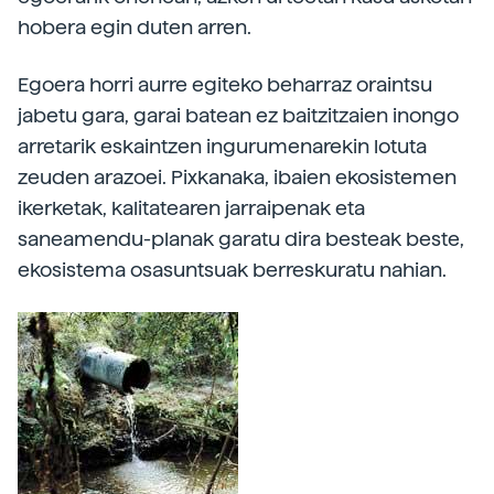
hobera egin duten arren.
Egoera horri aurre egiteko beharraz oraintsu
jabetu gara, garai batean ez baitzitzaien inongo
arretarik eskaintzen ingurumenarekin lotuta
zeuden arazoei. Pixkanaka, ibaien ekosistemen
ikerketak, kalitatearen jarraipenak eta
saneamendu-planak garatu dira besteak beste,
ekosistema osasuntsuak berreskuratu nahian.