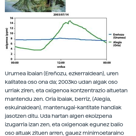
Urumea ibaian (Ereñozu, ezkerraldean), uren
kalitatea oso ona da; 2003ko udan algak oso
urriak ziren, eta oxigenoa kontzentrazio altuetan
mantendu zen. Oria ibaiak, berriz, (Alegia,
eskuinaldean), mantenugai-kantitate handiak
jasotzen ditu. Uda hartan algen ekoizpena
izugarria izan zen, eta oxigenoak egunez balio
oso altuak zituen arren, gauez minimoetaraino