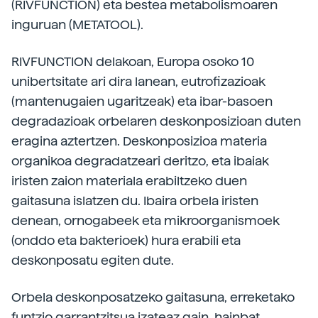
(RIVFUNCTION) eta bestea metabolismoaren
inguruan (METATOOL).
RIVFUNCTION delakoan, Europa osoko 10
unibertsitate ari dira lanean, eutrofizazioak
(mantenugaien ugaritzeak) eta ibar-basoen
degradazioak orbelaren deskonposizioan duten
eragina aztertzen. Deskonposizioa materia
organikoa degradatzeari deritzo, eta ibaiak
iristen zaion materiala erabiltzeko duen
gaitasuna islatzen du. Ibaira orbela iristen
denean, ornogabeek eta mikroorganismoek
(onddo eta bakterioek) hura erabili eta
deskonposatu egiten dute.
Orbela deskonposatzeko gaitasuna, erreketako
funtzio garrantzitsua izateaz gain, hainbat