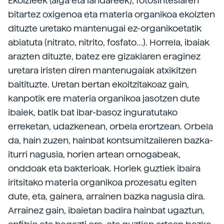
Ekoizleek (alga eta landareek), fotosintesiaren
bitartez oxigenoa eta materia organikoa ekoizten
dituzte uretako mantenugai ez-organikoetatik
abiatuta (nitrato, nitrito, fosfato…). Horrela, ibaiak
arazten dituzte, batez ere gizakiaren eraginez
uretara iristen diren mantenugaiak atxikitzen
baitituzte. Uretan bertan ekoitzitakoaz gain,
kanpotik ere materia organikoa jasotzen dute
ibaiek, batik bat ibar-basoz inguratutako
erreketan, udazkenean, orbela erortzean. Orbela
da, hain zuzen, hainbat kontsumitzaileren bazka-
iturri nagusia, horien artean ornogabeak,
onddoak eta bakterioak. Horiek guztiek ibaira
iritsitako materia organikoa prozesatu egiten
dute, eta, gainera, arrainen bazka nagusia dira.
Arrainez gain, ibaietan badira hainbat ugaztun,