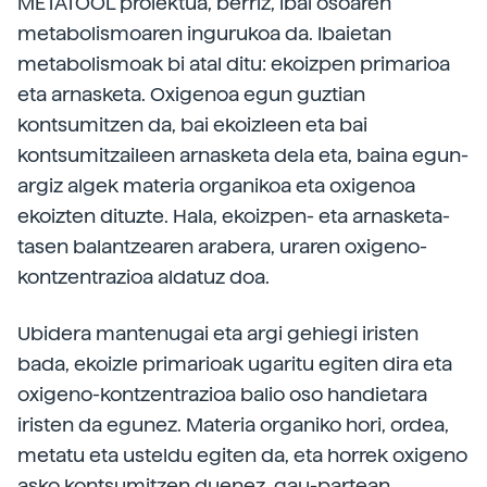
METATOOL proiektua, berriz, ibai osoaren
metabolismoaren ingurukoa da. Ibaietan
metabolismoak bi atal ditu: ekoizpen primarioa
eta arnasketa. Oxigenoa egun guztian
kontsumitzen da, bai ekoizleen eta bai
kontsumitzaileen arnasketa dela eta, baina egun-
argiz algek materia organikoa eta oxigenoa
ekoizten dituzte. Hala, ekoizpen- eta arnasketa-
tasen balantzearen arabera, uraren oxigeno-
kontzentrazioa aldatuz doa.
Ubidera mantenugai eta argi gehiegi iristen
bada, ekoizle primarioak ugaritu egiten dira eta
oxigeno-kontzentrazioa balio oso handietara
iristen da egunez. Materia organiko hori, ordea,
metatu eta usteldu egiten da, eta horrek oxigeno
asko kontsumitzen duenez, gau-partean