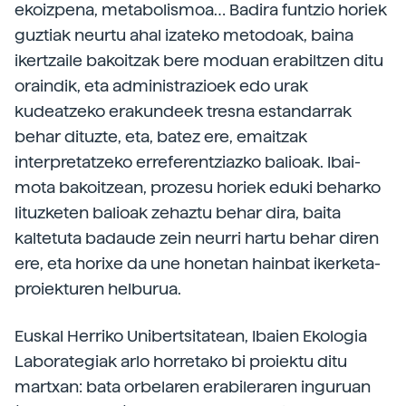
ekoizpena, metabolismoa… Badira funtzio horiek
guztiak neurtu ahal izateko metodoak, baina
ikertzaile bakoitzak bere moduan erabiltzen ditu
oraindik, eta administrazioek edo urak
kudeatzeko erakundeek tresna estandarrak
behar dituzte, eta, batez ere, emaitzak
interpretatzeko erreferentziazko balioak. Ibai-
mota bakoitzean, prozesu horiek eduki beharko
lituzketen balioak zehaztu behar dira, baita
kaltetuta badaude zein neurri hartu behar diren
ere, eta horixe da une honetan hainbat ikerketa-
proiekturen helburua.
Euskal Herriko Unibertsitatean, Ibaien Ekologia
Laborategiak arlo horretako bi proiektu ditu
martxan: bata orbelaren erabileraren inguruan