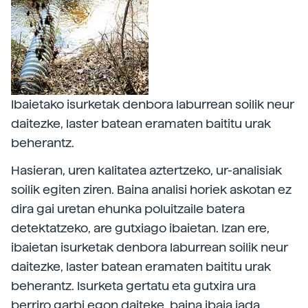
Ibaietako isurketak denbora laburrean soilik neur
daitezke, laster batean eramaten baititu urak
beherantz.
Hasieran, uren kalitatea aztertzeko, ur-analisiak
soilik egiten ziren. Baina analisi horiek askotan ez
dira gai uretan ehunka poluitzaile batera
detektatzeko, are gutxiago ibaietan. Izan ere,
ibaietan isurketak denbora laburrean soilik neur
daitezke, laster batean eramaten baititu urak
beherantz. Isurketa gertatu eta gutxira ura
berriro garbi egon daiteke, baina ibaia jada