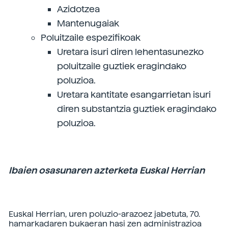
Azidotzea
Mantenugaiak
Poluitzaile espezifikoak
Uretara isuri diren lehentasunezko
poluitzaile guztiek eragindako
poluzioa.
Uretara kantitate esangarrietan isuri
diren substantzia guztiek eragindako
poluzioa.
Ibaien osasunaren azterketa Euskal Herrian
Euskal Herrian, uren poluzio-arazoez jabetuta, 70.
hamarkadaren bukaeran hasi zen administrazioa