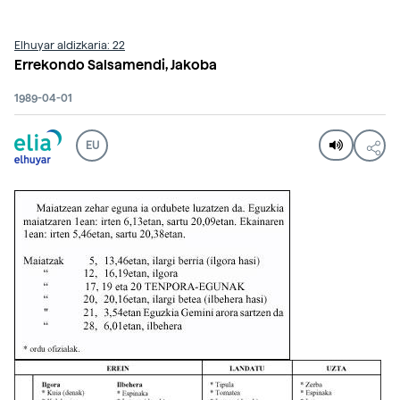
Elhuyar aldizkaria: 22
Errekondo Salsamendi, Jakoba
1989-04-01
EU