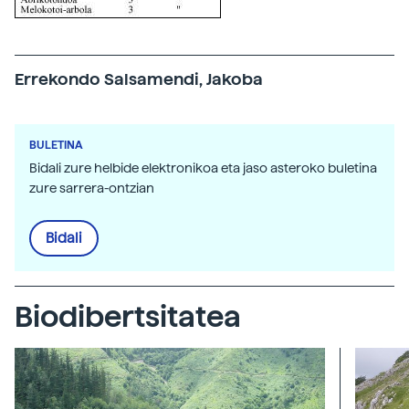
Errekondo Salsamendi, Jakoba
BULETINA
Bidali zure helbide elektronikoa eta jaso asteroko buletina
zure sarrera-ontzian
Bidali
Biodibertsitatea