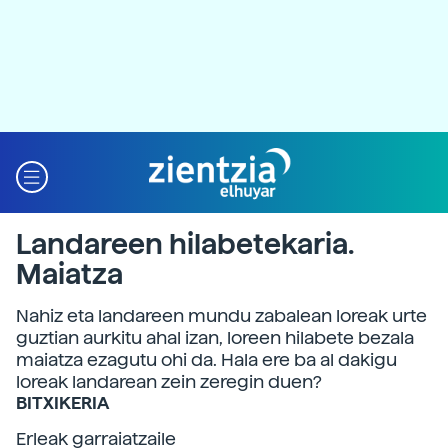
Landareen hilabetekaria.
Maiatza
Nahiz eta landareen mundu zabalean loreak urte
guztian aurkitu ahal izan, loreen hilabete bezala
maiatza ezagutu ohi da. Hala ere ba al dakigu
loreak landarean zein zeregin duen?
BITXIKERIA
Erleak garraiatzaile