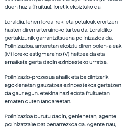
duen hazia (fruitua), loretik ekoiztuko da.
Loraldia, lehen lorea ireki eta petaloak erortzen
hasten diren arterainoko tartea da. Loraldiko
gertakizunik garrantzitsuena polinizazioa da.
Polinizazioa, anteretan ekoiztu diren polen-aleak
(M) loreko estigmaraino (V) heltzea da eta
ernalketa gerta dadin ezinbesteko urratsa.
Polinizazio-prozesua ahalik eta baldintzarik
egokienetan gauzatzea ezinbestekoa gertatzen
da gaur egun, etekina hazi edota fruituetan
ematen duten landareetan.
Polinizazioa burutu dadin, gehienetan, agente
polinizatzaile bat beharrezkoa da. Agente hau,