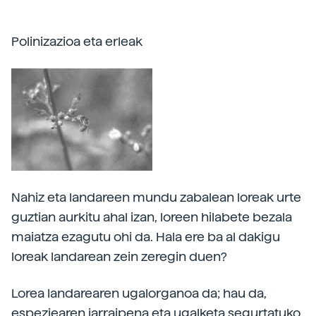
Polinizazioa eta erleak
Nahiz eta landareen mundu zabalean loreak urte
guztian aurkitu ahal izan, loreen hilabete bezala
maiatza ezagutu ohi da. Hala ere ba al dakigu
loreak landarean zein zeregin duen?
Lorea landarearen ugalorganoa da; hau da,
espeziearen jarraipena eta ugalketa segurtatuko