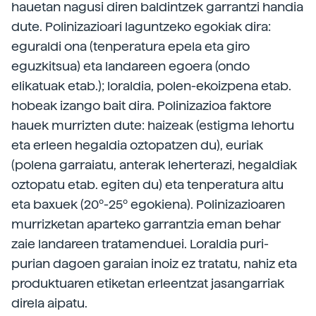
hauetan nagusi diren baldintzek garrantzi handia
dute. Polinizazioari laguntzeko egokiak dira:
eguraldi ona (tenperatura epela eta giro
eguzkitsua) eta landareen egoera (ondo
elikatuak etab.); loraldia, polen-ekoizpena etab.
hobeak izango bait dira. Polinizazioa faktore
hauek murrizten dute: haizeak (estigma lehortu
eta erleen hegaldia oztopatzen du), euriak
(polena garraiatu, anterak leherterazi, hegaldiak
oztopatu etab. egiten du) eta tenperatura altu
eta baxuek (20º-25º egokiena). Polinizazioaren
murrizketan aparteko garrantzia eman behar
zaie landareen tratamenduei. Loraldia puri-
purian dagoen garaian inoiz ez tratatu, nahiz eta
produktuaren etiketan erleentzat jasangarriak
direla aipatu.