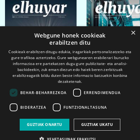
×
Webgune honek cookieak
erabiltzen ditu
Cookieak erabiltzen ditugu edukia, iragarkiak pertsonalizatzeko eta
gure trafikoa aztertzeko. Gure webgunearen erabilerari buruzko
informazioa ere partekatzen dugu gure publizitate- eta analisi-
bazkideekin, zuk eman diezun edo haiek beren zerbitzuak
erabiltzeagatik bildu duten beste informazio batzuekin konbina
dezaketenak.
BEHAR-BEHARREZKOA
ERRENDIMENDUA
BIDERATZEA
FUNTZIONALTASUNA
2026ko eka. 1a
2026ko mar. 1a
GUZTIAK ONARTU
GUZTIAK UKATU
XEHETASUNAK ERAKUTSI