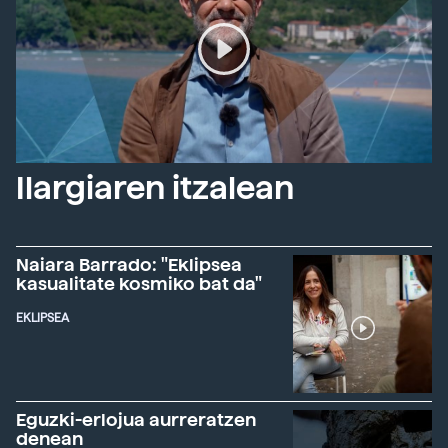
Ilargiaren itzalean
Naiara Barrado: "Eklipsea
kasualitate kosmiko bat da"
EKLIPSEA
Eguzki-erlojua aurreratzen
denean