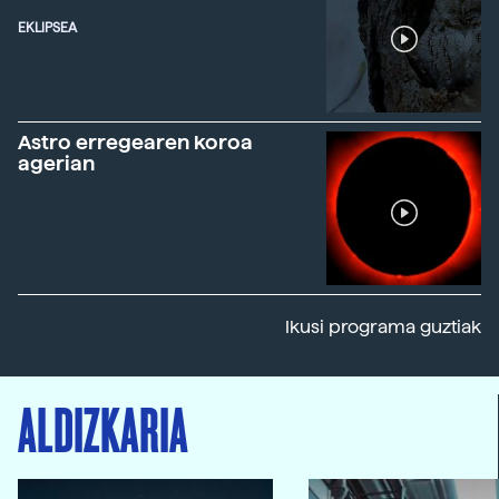
EKLIPSEA
Astro erregearen koroa
agerian
Ikusi programa guztiak
ALDIZKARIA