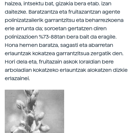
haizea, intsektu bat, gizakia bera etab. izan
daitezke. Baratzantza eta fruitazantzan agente
polinizatzailerik garrantzitsu eta beharrezkoena
erle arrunta da; soroetan gertatzen diren
polinizazioen %73-88tan bera bait da eragile.
Hona hemen baratza, sagasti eta abarretan
erlauntzak kokatzea garrantzitsua zergatik den.
Hori dela eta, fruitazain askok loraldian bere
arboladian kokatzeko erlauntzak alokatzen dizkie
erlazainei.