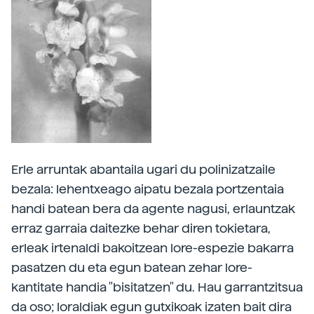
Erle arruntak abantaila ugari du polinizatzaile
bezala: lehentxeago aipatu bezala portzentaia
handi batean bera da agente nagusi, erlauntzak
erraz garraia daitezke behar diren tokietara,
erleak irtenaldi bakoitzean lore-espezie bakarra
pasatzen du eta egun batean zehar lore-
kantitate handia "bisitatzen" du. Hau garrantzitsua
da oso; loraldiak egun gutxikoak izaten bait dira