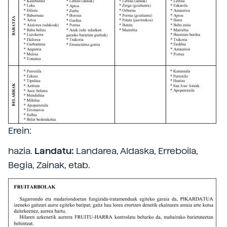
Erein:
hazia.
Landatu:
Landarea, Aldaska, Erreboila,
Begia, Zainak, etab.