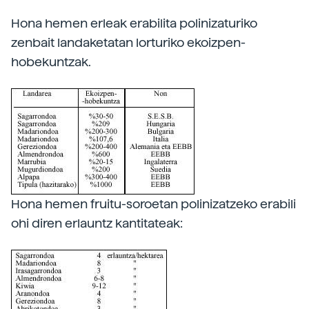
Hona hemen erleak erabilita polinizaturiko
zenbait landaketatan lorturiko ekoizpen-
hobekuntzak.
Hona hemen fruitu-soroetan polinizatzeko erabili
ohi diren erlauntz kantitateak: