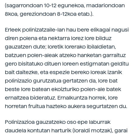
(sagarrondoan 10-12 egunekoa, madariondoan
8koa, gereziondoan 8-12koa etab.).
Erleek polinizatzaile-lan hau bere elikagai nagusi
diren polena eta nektarra lorez lore bilduz
gauzatzen dute; loretik lorerako ibilaldietan,
batzuen polen-aleak atzeko hanketan garraituz
gero bisitatuko dituen loreen estigmatan gelditu
bait daitezke, eta espezie bereko loreak izanik
polinizazio gurutzatua gertatzen da, lore bat
beste lore batean ekoizturiko polen-ale batek
ernaltzea bideratuz. Ernalkuntza horrek, lore
horretan fruitua hazteko aukera segurtatzen du.
Polinizazioa gauzatzeko oso epe laburrak
daudela kontutan harturik (loraldi motzak), garai