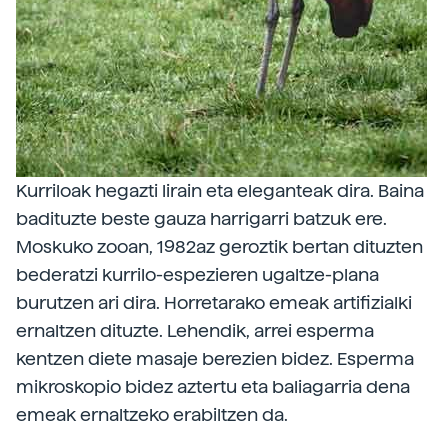
Kurriloak hegazti lirain eta eleganteak dira. Baina
badituzte beste gauza harrigarri batzuk ere.
Moskuko zooan, 1982az geroztik bertan dituzten
bederatzi kurrilo-espezieren ugaltze-plana
burutzen ari dira. Horretarako emeak artifizialki
ernaltzen dituzte. Lehendik, arrei esperma
kentzen diete masaje berezien bidez. Esperma
mikroskopio bidez aztertu eta baliagarria dena
emeak ernaltzeko erabiltzen da.