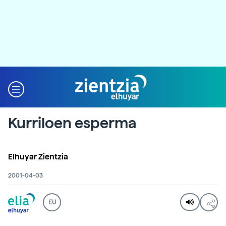
Kurriloen esperma
Elhuyar Zientzia
2001-04-03
EU