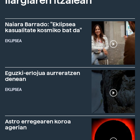
Ilargiaren itzalean
Naiara Barrado: "Eklipsea
kasualitate kosmiko bat da"
EKLIPSEA
Eguzki-erlojua aurreratzen
denean
EKLIPSEA
Astro erregearen koroa
agerian