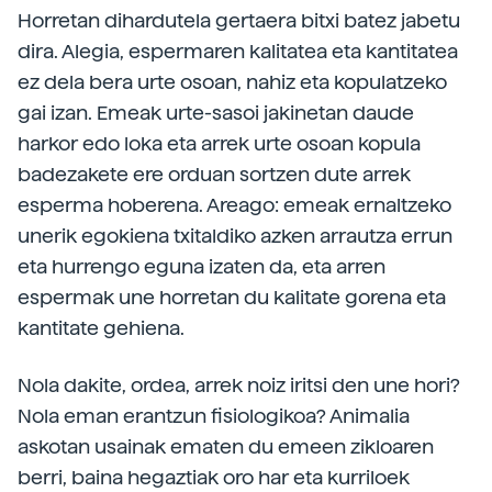
Horretan dihardutela gertaera bitxi batez jabetu
dira. Alegia, espermaren kalitatea eta kantitatea
ez dela bera urte osoan, nahiz eta kopulatzeko
gai izan. Emeak urte-sasoi jakinetan daude
harkor edo loka eta arrek urte osoan kopula
badezakete ere orduan sortzen dute arrek
esperma hoberena. Areago: emeak ernaltzeko
unerik egokiena txitaldiko azken arrautza errun
eta hurrengo eguna izaten da, eta arren
espermak une horretan du kalitate gorena eta
kantitate gehiena.
Nola dakite, ordea, arrek noiz iritsi den une hori?
Nola eman erantzun fisiologikoa? Animalia
askotan usainak ematen du emeen zikloaren
berri, baina hegaztiak oro har eta kurriloek