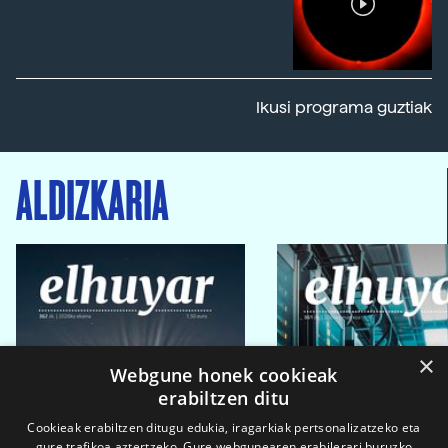
Ikusi programa guztiak
ALDIZKARIA
×
Webgune honek cookieak
erabiltzen ditu
Cookieak erabiltzen ditugu edukia, iragarkiak pertsonalizatzeko eta
gure trafikoa aztertzeko. Gure webgunearen erabilerari buruzko