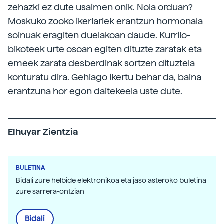
zehazki ez dute usaimen onik. Nola orduan?
Moskuko zooko ikerlariek erantzun hormonala
soinuak eragiten duelakoan daude. Kurrilo-
bikoteek urte osoan egiten dituzte zaratak eta
emeek zarata desberdinak sortzen dituztela
konturatu dira. Gehiago ikertu behar da, baina
erantzuna hor egon daitekeela uste dute.
Elhuyar Zientzia
BULETINA
Bidali zure helbide elektronikoa eta jaso asteroko buletina
zure sarrera-ontzian
Bidali