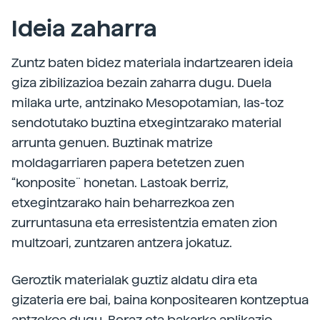
Ideia zaharra
Zuntz baten bidez materiala indartzearen ideia
giza zibilizazioa bezain zaharra dugu. Duela
milaka urte, antzinako Mesopotamian, las-toz
sendotutako buztina etxegintzarako material
arrunta genuen. Buztinak matrize
moldagarriaren papera betetzen zuen
“konposite¨ honetan. Lastoak berriz,
etxegintzarako hain beharrezkoa zen
zurruntasuna eta erresistentzia ematen zion
multzoari, zuntzaren antzera jokatuz.
Geroztik materialak guztiz aldatu dira eta
gizateria ere bai, baina konpositearen kontzeptua
antzekoa dugu. Beraz eta bakarka aplikazio