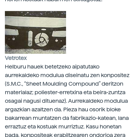
Vetrotex
Helburu hauek betetzeko aipatutako
aurrekaldeko modulua diseinatu zen konpositez
(S.M.C., “Sheet Moulding Compound” deritzon
materialaz; poliester-erretxina eta beira-zuntza
osagai nagusi dituenaz). Aurrekaldeko modulua
argazkian azaltzen da. Pieza hau osorik bloke
bakarrean muntatzen da fabrikazio-katean, lana
erraztuz eta kostuak murriztuz. Kasu honetan
bada, konpositeak erabiltzearen ondorioa zera