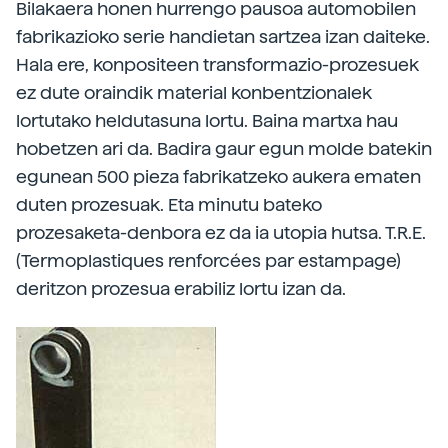
Bilakaera honen hurrengo pausoa automobilen
fabrikazioko serie handietan sartzea izan daiteke.
Hala ere, konpositeen transformazio-prozesuek
ez dute oraindik material konbentzionalek
lortutako heldutasuna lortu. Baina martxa hau
hobetzen ari da. Badira gaur egun molde batekin
egunean 500 pieza fabrikatzeko aukera ematen
duten prozesuak. Eta minutu bateko
prozesaketa-denbora ez da ia utopia hutsa. T.R.E.
(Termoplastiques renforcées par estampage)
deritzon prozesua erabiliz lortu izan da.