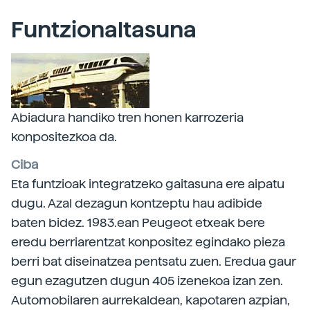
Funtzionaltasuna
Abiadura handiko tren honen karrozeria
konpositezkoa da.
Ciba
Eta funtzioak integratzeko gaitasuna ere aipatu
dugu. Azal dezagun kontzeptu hau adibide
baten bidez. 1983.ean Peugeot etxeak bere
eredu berriarentzat konpositez egindako pieza
berri bat diseinatzea pentsatu zuen. Eredua gaur
egun ezagutzen dugun 405 izenekoa izan zen.
Automobilaren aurrekaldean, kapotaren azpian,