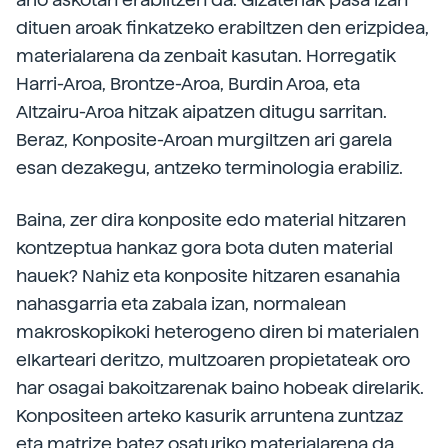
dituen aroak finkatzeko erabiltzen den erizpidea,
materialarena da zenbait kasutan. Horregatik
Harri-Aroa, Brontze-Aroa, Burdin Aroa, eta
Altzairu-Aroa hitzak aipatzen ditugu sarritan.
Beraz, Konposite-Aroan murgiltzen ari garela
esan dezakegu, antzeko terminologia erabiliz.
Baina, zer dira konposite edo material hitzaren
kontzeptua hankaz gora bota duten material
hauek? Nahiz eta konposite hitzaren esanahia
nahasgarria eta zabala izan, normalean
makroskopikoki heterogeno diren bi materialen
elkarteari deritzo, multzoaren propietateak oro
har osagai bakoitzarenak baino hobeak direlarik.
Konpositeen arteko kasurik arruntena zuntzaz
eta matrize batez osaturiko materialarena da.