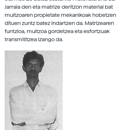
Jarraia den eta matrize deritzon material bat
multzoaren propietate mekanikoak hobetzen
dituen zuntz batez indartzen da. Matrizearen
funtzioa, multzoa gordetzea eta esfortzuak
transmititzea izango da.