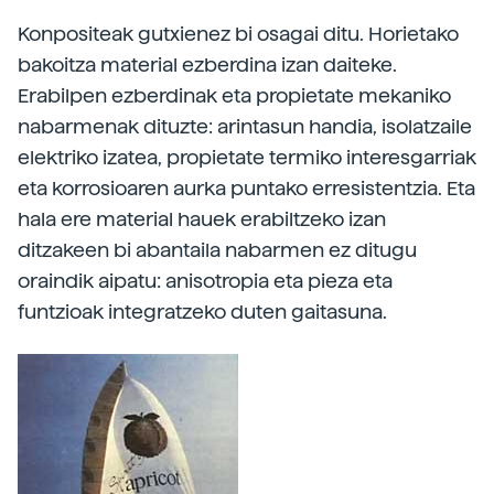
Konpositeak gutxienez bi osagai ditu. Horietako
bakoitza material ezberdina izan daiteke.
Erabilpen ezberdinak eta propietate mekaniko
nabarmenak dituzte: arintasun handia, isolatzaile
elektriko izatea, propietate termiko interesgarriak
eta korrosioaren aurka puntako erresistentzia. Eta
hala ere material hauek erabiltzeko izan
ditzakeen bi abantaila nabarmen ez ditugu
oraindik aipatu: anisotropia eta pieza eta
funtzioak integratzeko duten gaitasuna.