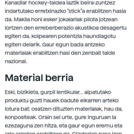
Kanadiar hockey-taldea iaztik beira-zuntzez
indartutako erretxinazko “stick”a erabiltzen hasia
da. Makila honi esker jokalariak pilota jotzean
lortzen den erreberberazio akustikoa desagertu
egiten da, kolpearen potentzia haundiagotu
egiten delarik. Gaur egun bada antzeko
materialak erabiltzen hasi den zenbait talde
nazional.
Material berria
Eski, bizikleta, gurpil lentikular… aipatutako
produktu guzti hauek badute elkarren arteko
lotura bat: osatzen dituzten materialak, hau da,
konpositeak. Orain sei urte, gure inguruan ia
ezezaguna zen hitza, eta gaur egun eremu eta
arlo askotan erabiltzen da. Gizateriak pasa izan