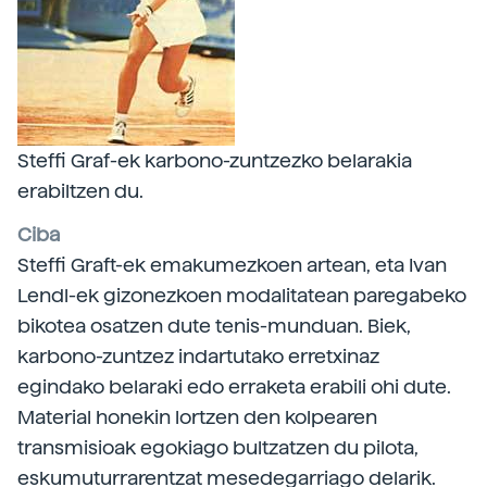
Steffi Graf-ek karbono-zuntzezko belarakia
erabiltzen du.
Ciba
Steffi Graft-ek emakumezkoen artean, eta Ivan
Lendl-ek gizonezkoen modalitatean paregabeko
bikotea osatzen dute tenis-munduan. Biek,
karbono-zuntzez indartutako erretxinaz
egindako belaraki edo erraketa erabili ohi dute.
Material honekin lortzen den kolpearen
transmisioak egokiago bultzatzen du pilota,
eskumuturrarentzat mesedegarriago delarik.