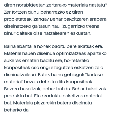
diren norabideetan zertarako materiala gastatu?
Zer lortzen dugu beharrezko ez diren
propietateak izanda? Behar bakoitzaren arabera
diseinatzeko gaitasun hau, izugarrizko tresna
bihur daiteke diseinatzailearen eskuetan.
Baina abantaila honek baditu bere akatsak ere.
Material hauen diseinua optimizatzeak aparteko
aukerak ematen baditu ere, horretarako
konpositeak oso ongi ezagutzea eskatzen zaio
diseinatzaileari. Batek baino gehiagok “kartako
material” bezala definitu ditu konpositeak.
Bezero bakoitzak, behar bat du. Behar bakoitzak
produktu bat. Eta produktu bakoitzak material
bat. Materiala piezarekin batera diseinatu
beharko da.