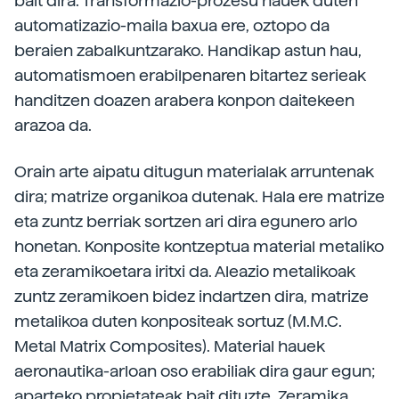
bait dira. Transformazio-prozesu hauek duten
automatizazio-maila baxua ere, oztopo da
beraien zabalkuntzarako. Handikap astun hau,
automatismoen erabilpenaren bitartez serieak
handitzen doazen arabera konpon daitekeen
arazoa da.
Orain arte aipatu ditugun materialak arruntenak
dira; matrize organikoa dutenak. Hala ere matrize
eta zuntz berriak sortzen ari dira egunero arlo
honetan. Konposite kontzeptua material metaliko
eta zeramikoetara iritxi da. Aleazio metalikoak
zuntz zeramikoen bidez indartzen dira, matrize
metalikoa duten konpositeak sortuz (M.M.C.
Metal Matrix Composites). Material hauek
aeronautika-arloan oso erabiliak dira gaur egun;
aparteko propietateak bait dituzte. Zeramika