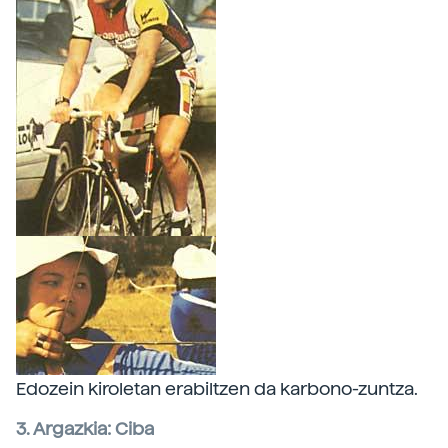
Edozein kiroletan erabiltzen da karbono-zuntza.
3. Argazkia: Ciba