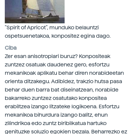
"Spirit of Apricot", munduko belauntzi
ospetsuenetakoa, konpositez egina dago.
Ciba
Zer esan anisotropiari buruz? Konpositeak
zuntzez osatuak daudenez gero, esfortzu
mekanikoak aplikatu behar diren norabideetan
orienta ditzakegu. Adibidez, trakzio hutsa pasa
behar duen barra bat diseinatzean, norabide
bakarreko zuntzez osatutako konpositea
erabiltzea izango litzateke logikoena. Esfortzu
mekanikoa bihurdura izango balitz, ehun
zilindrikoa edo zuntz biribilkatua hartuko
genituzke soluzio egokien bezala. Beharrezko ez