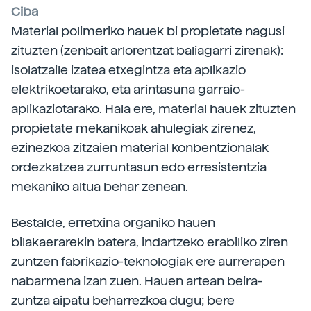
Ciba
Material polimeriko hauek bi propietate nagusi
zituzten (zenbait arlorentzat baliagarri zirenak):
isolatzaile izatea etxegintza eta aplikazio
elektrikoetarako, eta arintasuna garraio-
aplikaziotarako. Hala ere, material hauek zituzten
propietate mekanikoak ahulegiak zirenez,
ezinezkoa zitzaien material konbentzionalak
ordezkatzea zurruntasun edo erresistentzia
mekaniko altua behar zenean.
Bestalde, erretxina organiko hauen
bilakaerarekin batera, indartzeko erabiliko ziren
zuntzen fabrikazio-teknologiak ere aurrerapen
nabarmena izan zuen. Hauen artean beira-
zuntza aipatu beharrezkoa dugu; bere