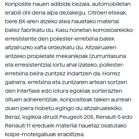
Konposite hauen adibide bezala, automobiletan
erabili ohi dena aipa dezakegu. Citröen etxeak,
bere BX-aren atzeko atea hauetako material
batez fabrikatu du. Kasu honetan korrosioarekiko
erresistente den poliester-erretxina batek
altzairuzko xafla ordezkatu du. Altzairuaren
antzeko propietate mekanikoak (zurruntasuna
eta erresistentzia) lortu ahal izateko, poliester-
erretxina beira-zuntzez indartzen da. Horrez
gainera, erretxina eta zuntzaren artean sortzen
den interfase edo lotura egokiak sorterazten
dituen adherentziak, konpositeak talken aurrean
duen joera hobetu egingo du altzairuarekiko.
Beraz, logikoa dirudi Peugeot-205, Renault-5 edo
Renault-11 ereduek material hauetaz osatutako
kolpe-motelgailuak erabiltzea.