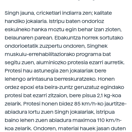
Singh jauna, cricketlari indiarra zen; kalitate
handiko jokalaria. Istripu baten ondorioz
eskuineko hanka moztu egin behar izan zioten,
belaunaren parean. Ebakuntza horrek sortutako
ondorioetatik zuzpertu ondoren, Singhek
muskulu-errehabilitaziorako programa bat
segitu zuen, aluminiozko protesia ezarri aurretik.
Protesi hau astunegia zen jokalariak bere
lehengo arintasuna berreskuratzeko. Honen
ordez epoxi eta beira-zuntz geruzatuz egindako
protesi bat ezarri zitzaion, bere pisua 2,1 kg-koa
zelarik. Protesi honen bidez 85 km/h-ko jaurtitze-
abiadura lortu zuen Singh jokalariak, istripua
baino lehen zuen abiadura maximoa 110 km/h-
koa zelarik. Ondoren, material hauek jasan duten