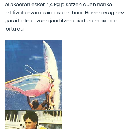
bilakaerari esker, 1,4 kg pisatzen duen hanka
artifiziala ezarri zaio jokalari honi. Horren eraginez
garai batean zuen jaurtitze-abiadura maximoa
lortu du.