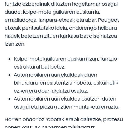
funtzio ezberdinak dituzten hogeitamar osagai
daude; kolpe-motelgailuaren euskarria,
erradiadorea, lanpara-etxeak eta abar. Peugeot
etxeak pentsatutako ideia, ondorengo helburu
hauek betetzen zituen karkasa bat diseinatzea
izan zen:
Kolpe-motelgailuaren euskarri izan, funtzio
estruktural bat betez.
Automobilaren aurrekaldeak duen
bihurdura-erresistentzia hobetu, eskuinetik
ezkerrera doan ardatza osatuz.
Automobilaren aurrekaldea osatzen duten
osagai eta pieza guztien muntaketa erraztu.
Horren ondorioz robotak erabil daitezke, prozesu
honen kostuak nabarmen txikiagotuz.