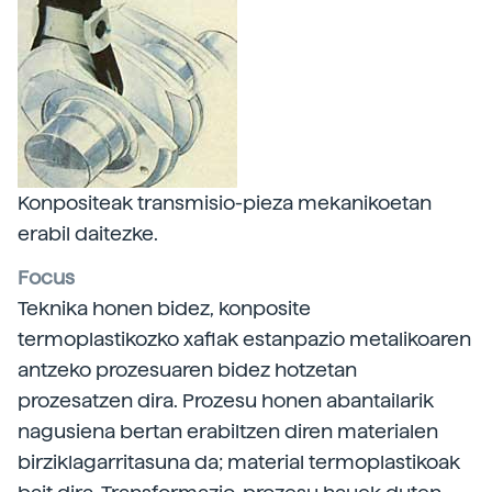
Konpositeak transmisio-pieza mekanikoetan
erabil daitezke.
Focus
Teknika honen bidez, konposite
termoplastikozko xaflak estanpazio metalikoaren
antzeko prozesuaren bidez hotzetan
prozesatzen dira. Prozesu honen abantailarik
nagusiena bertan erabiltzen diren materialen
birziklagarritasuna da; material termoplastikoak