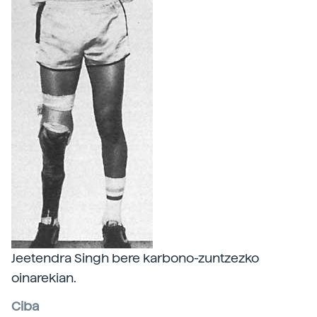
Jeetendra Singh bere karbono-zuntzezko
oinarekian.
Ciba