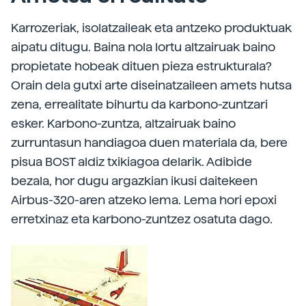
Karrozeriak, isolatzaileak eta antzeko produktuak
aipatu ditugu. Baina nola lortu altzairuak baino
propietate hobeak dituen pieza estrukturala?
Orain dela gutxi arte diseinatzaileen amets hutsa
zena, errealitate bihurtu da karbono-zuntzari
esker. Karbono-zuntza, altzairuak baino
zurruntasun handiagoa duen materiala da, bere
pisua BOST aldiz txikiagoa delarik. Adibide
bezala, hor dugu argazkian ikusi daitekeen
Airbus-320-aren atzeko lema. Lema hori epoxi
erretxinaz eta karbono-zuntzez osatuta dago.