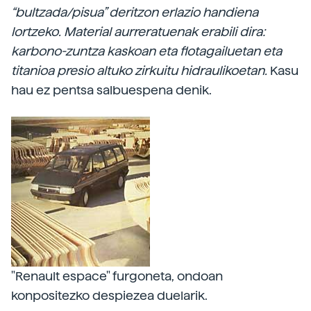
“bultzada/pisua” deritzon erlazio handiena
lortzeko. Material aurreratuenak erabili dira:
karbono-zuntza kaskoan eta flotagailuetan eta
titanioa presio altuko zirkuitu hidraulikoetan.
Kasu
hau ez pentsa salbuespena denik.
"Renault espace" furgoneta, ondoan
konpositezko despiezea duelarik.