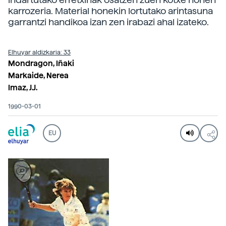
karrozeria. Material honekin lortutako arintasuna
garrantzi handikoa izan zen irabazi ahal izateko.
Elhuyar aldizkaria: 33
Mondragon, Iñaki
Markaide, Nerea
Imaz, J.J.
1990-03-01
EU