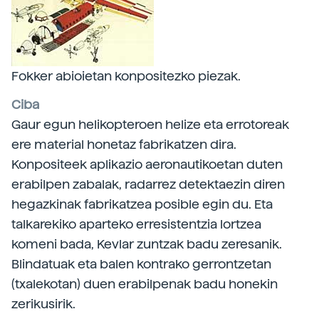
Fokker abioietan konpositezko piezak.
Ciba
Gaur egun helikopteroen helize eta errotoreak
ere material honetaz fabrikatzen dira.
Konpositeek aplikazio aeronautikoetan duten
erabilpen zabalak, radarrez detektaezin diren
hegazkinak fabrikatzea posible egin du. Eta
talkarekiko aparteko erresistentzia lortzea
komeni bada, Kevlar zuntzak badu zeresanik.
Blindatuak eta balen kontrako gerrontzetan
(txalekotan) duen erabilpenak badu honekin
zerikusirik.