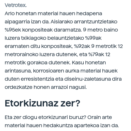
Vetrotex.
Arlo honetan material hauen hedapena
aipagarria izan da. Aisiarako arrantzuntzietako
%95ek konpositeak daramatza. 9 metro baino
luzera txikiagoko belauntzietako %99ak
eramaten ditu konpositeak, %92ak 9 metrotik 12
metrorainoko luzera dutenek, eta %79ak 12
metrotik gorakoa dutenek. Kasu honetan
arintasuna, korrosioaren aurka material hauek
duten erresistentzia eta diseinu-zaletasuna dira
ordezkatze honen arrazoi nagusi.
Etorkizunaz zer?
Eta zer diogu etorkizunari buruz? Orain arte
material hauen hedakuntza apartekoa izan da.