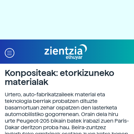
Konpositeak: etorkizuneko
materialak
Urtero, auto-fabrikatzaileek material eta
teknologia berriak probatzen dituzte
basamortuan zehar ospatzen den lasterketa
automobilistiko gogorrenean. Orain dela hiru
urte Peugeot-205 bikain batek irabazi zuen Paris-
Dakar deritzon proba hau. Beira-zuntzez
indartutako erretxinak osatzen zuen kotxe honen