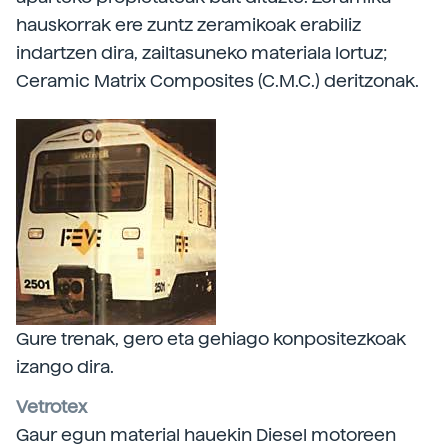
hauskorrak ere zuntz zeramikoak erabiliz
indartzen dira, zailtasuneko materiala lortuz;
Ceramic Matrix Composites (C.M.C.) deritzonak.
Gure trenak, gero eta gehiago konpositezkoak
izango dira.
Vetrotex
Gaur egun material hauekin Diesel motoreen