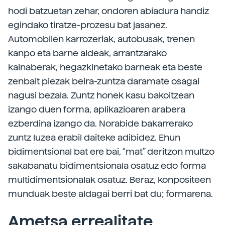
hodi batzuetan zehar, ondoren abiadura handiz
egindako tiratze-prozesu bat jasanez.
Automobilen karrozeriak, autobusak, trenen
kanpo eta barne aldeak, arrantzarako
kainaberak, hegazkinetako barneak eta beste
zenbait piezak beira-zuntza daramate osagai
nagusi bezala. Zuntz honek kasu bakoitzean
izango duen forma, aplikazioaren arabera
ezberdina izango da. Norabide bakarrerako
zuntz luzea erabil daiteke adibidez. Ehun
bidimentsional bat ere bai, “mat” deritzon multzo
sakabanatu bidimentsionala osatuz edo forma
multidimentsionalak osatuz. Beraz, konpositeen
munduak beste aldagai berri bat du; formarena.
Ametsa errealitate