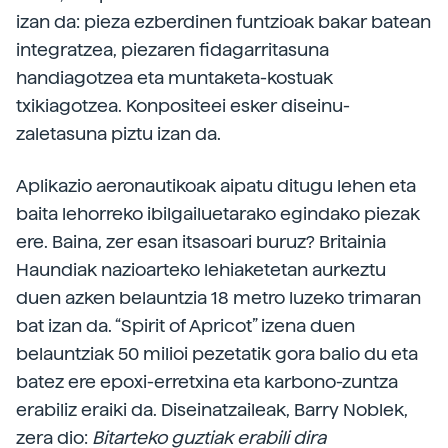
izan da: pieza ezberdinen funtzioak bakar batean
integratzea, piezaren fidagarritasuna
handiagotzea eta muntaketa-kostuak
txikiagotzea. Konpositeei esker diseinu-
zaletasuna piztu izan da.
Aplikazio aeronautikoak aipatu ditugu lehen eta
baita lehorreko ibilgailuetarako egindako piezak
ere. Baina, zer esan itsasoari buruz? Britainia
Haundiak nazioarteko lehiaketetan aurkeztu
duen azken belauntzia 18 metro luzeko trimaran
bat izan da. “Spirit of Apricot” izena duen
belauntziak 50 milioi pezetatik gora balio du eta
batez ere epoxi-erretxina eta karbono-zuntza
erabiliz eraiki da. Diseinatzaileak, Barry Noblek,
zera dio:
Bitarteko guztiak erabili dira