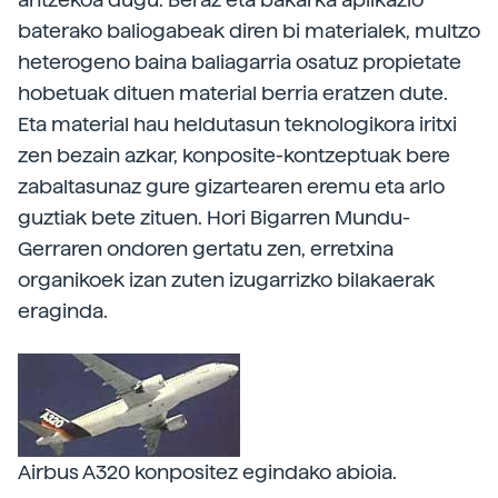
baterako baliogabeak diren bi materialek, multzo
heterogeno baina baliagarria osatuz propietate
hobetuak dituen material berria eratzen dute.
Eta material hau heldutasun teknologikora iritxi
zen bezain azkar, konposite-kontzeptuak bere
zabaltasunaz gure gizartearen eremu eta arlo
guztiak bete zituen. Hori Bigarren Mundu-
Gerraren ondoren gertatu zen, erretxina
organikoek izan zuten izugarrizko bilakaerak
eraginda.
Airbus A320 konpositez egindako abioia.