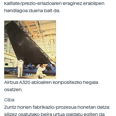
kalitate/prezio-erlazioaren eraginez erabilpen
handiagoa duena bait da.
Airbus A320 abioairen konpositezko hegala
osatzen.
Ciba
Zuntz honen fabrikazio-prozesua honetan datza:
silizez osatutako beira urtua galdatu egiten da