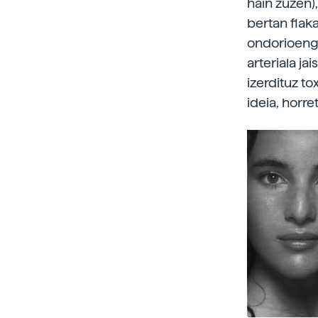
hain zuzen)
bertan flak
ondorioenga
arteriala ja
izerdituz t
ideia, horre