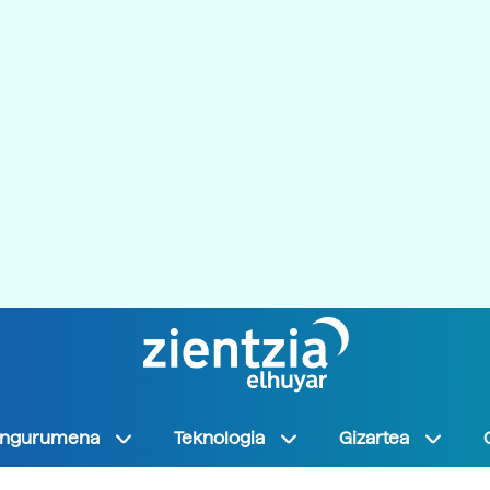
Ingurumena
Teknologia
Gizartea