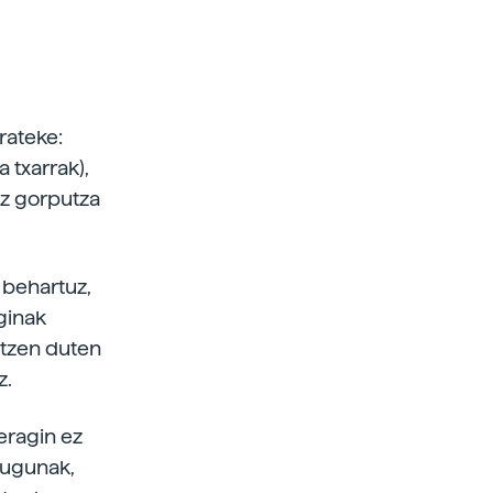
rateke:
 txarrak),
ez gorputza
 behartuz,
ginak
atzen duten
z.
eragin ez
tugunak,