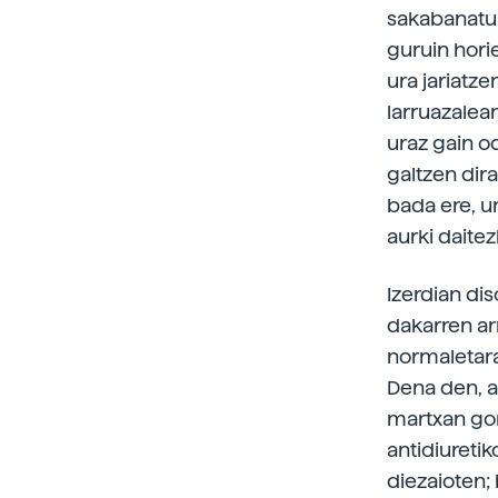
sakabanatua
guruin hori
ura jariatze
larruazalean
uraz gain o
galtzen dira
bada ere, u
aurki daitez
Izerdian di
dakarren ar
normaletara
Dena den, a
martxan gor
antidiuretik
diezaioten;