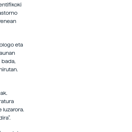
ntifikoki
rastorno
rrenean
rologo eta
saunan
 bada,
hirutan.
ak.
ratura
 luzarora.
ira”.