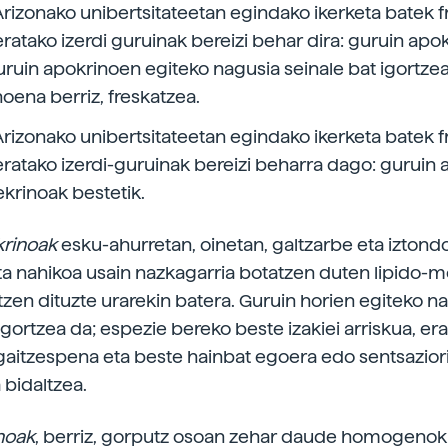
 Arizonako unibertsitateetan egindako ikerketa batek 
eratako izerdi guruinak bereizi behar dira: guruin apo
uruin apokrinoen egiteko nagusia seinale bat igortzea
oena berriz, freskatzea.
 Arizonako unibertsitateetan egindako ikerketa batek 
eratako izerdi-guruinak bereizi beharra dago: guruin
ekrinoak bestetik.
krinoak
esku-ahurretan, oinetan, galtzarbe eta izton
ta nahikoa usain nazkagarria botatzen duten lipido-m
atzen dituzte urarekin batera. Guruin horien egiteko n
igortzea da; espezie bereko beste izakiei arriskua, er
aitzespena eta beste hainbat egoera edo sentsazior
 bidaltzea.
noak
, berriz, gorputz osoan zehar daude homogenok