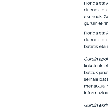
Florida eta
duenez, bi 
ekrinoak. G
guruin ekrin
Florida eta
duenez, bi 
batetik eta 
Guruin apo
kokatuak, e
batzuk jari
seinale bat 
mehatxua, g
informazioa
Guruin ekri