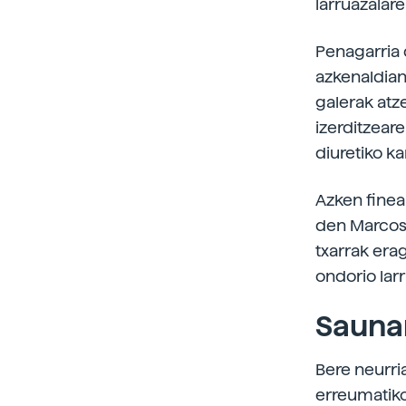
larruazalar
Penagarria 
azkenaldian
galerak atz
izerditzear
diuretiko k
Azken finea
den Marcos 
txarrak erag
ondorio lar
Sauna
Bere neurri
erreumatiko