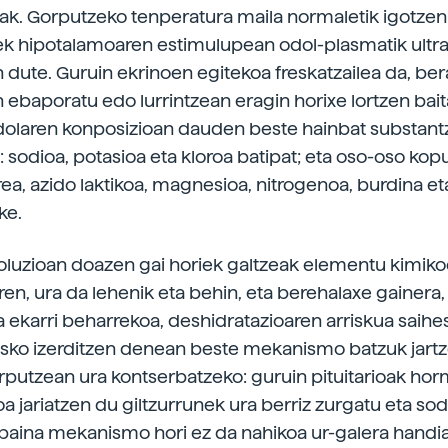
k. Gorputzeko tenperatura maila normaletik igotze
ek hipotalamoaren estimulupean odol-plasmatik ultra
n dute. Guruin ekrinoen egitekoa freskatzailea da, bera
 ebaporatu edo lurrintzean eragin horixe lortzen baita
dolaren konposizioan dauden beste hainbat substantz
: sodioa, potasioa eta kloroa batipat; eta oso-oso kopu
rea, azido laktikoa, magnesioa, nitrogenoa, burdina et
ke.
soluzioan doazen gai horiek galtzeak elementu kimiko
ren, ura da lehenik eta behin, eta berehalaxe gainera,
 ekarri beharrekoa, deshidratazioaren arriskua saihe
sko izerditzen denean beste mekanismo batzuk jartz
putzean ura kontserbatzeko: guruin pituitarioak ho
oa jariatzen du giltzurrunek ura berriz zurgatu eta sod
 baina mekanismo hori ez da nahikoa ur-galera handia