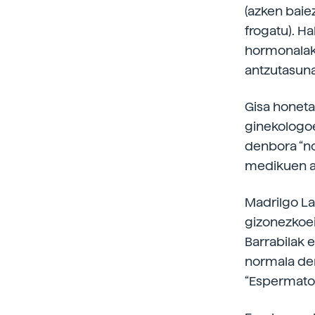
(azken baiez
frogatu). Ha
hormonalak 
antzutasun
Gisa honeta
ginekologoe
denbora “no
medikuen ah
Madrilgo La
gizonezkoei
Barrabilak e
normala den 
“Espermatoz