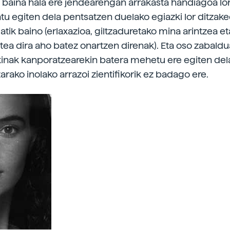
, baina hala ere jendearengan arrakasta handiagoa lo
atu egiten dela pentsatzen duelako egiazki lor ditzak
tik baino (erlaxazioa, giltzaduretako mina arintzea et
istea dira aho batez onartzen direnak). Eta oso zabald
oxinak kanporatzearekin batera mehetu ere egiten del
tarako inolako arrazoi zientifikorik ez badago ere.