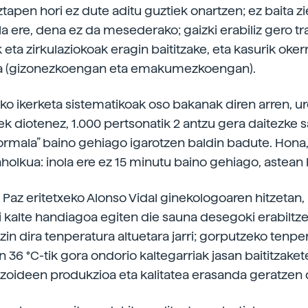
tapen hori ez dute aditu guztiek onartzen; ez baita zie
la ere, dena ez da mesederako; gaizki erabiliz gero t
eta zirkulaziokoak eragin baititzake, eta kasurik oke
a (gizonezkoengan eta emakumezkoengan).
ko ikerketa sistematikoak oso bakanak diren arren, u
k diotenez, 1.000 pertsonatik 2 antzu gera daitezke 
rmala” baino gehiago igarotzen baldin badute. Hona,
olkua: inola ere ez 15 minutu baino gehiago, astean 
 Paz eritetxeko Alonso Vidal ginekologoaren hitzetan,
 kalte handiagoa egiten die sauna desegoki erabiltze
zin dira tenperatura altuetara jarri; gorputzeko tenpe
36 °C-tik gora ondorio kaltegarriak jasan baititzakete
oideen produkzioa eta kalitatea erasanda geratzen d