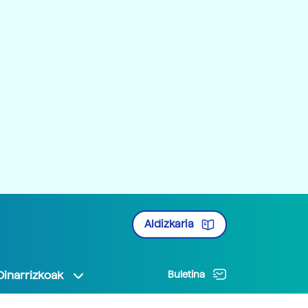
Aldizkaria
Oinarrizkoak
Buletina