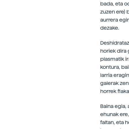
bada, eta od
zuzen ere) b
aurrera egi
dezake.
Deshidrataz
horiek dira
plasmatik i
kontura, ba
larria erag
galerak zen
horrek flak
Baina egia,
ehunak ere,
faltan, eta 