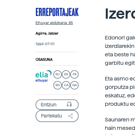
ERREPORTAJEAK
Izer
Elhuyar aldizkaria: 85
Agirre, Jabier
Edonori gal
1994-07-01
izerdiareki
eta beste h
OSASUNA
garbitu eg
EU
ES
FR
Eta asmo edo
EN
CA
GA
gorputza pl
eskatuz, ed
produktu ed
Partekatu
Saunaren me
hain mesede