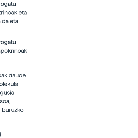
frogatu
krinoak eta
 da eta
frogatu
 apokrinoak
doak daude
olekula
agusia
asoa,
i buruzko
i