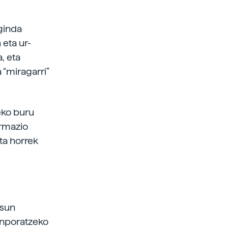
aginda
 eta ur-
, eta
 “miragarri”
eko buru
ormazio
eta horrek
asun
kanporatzeko