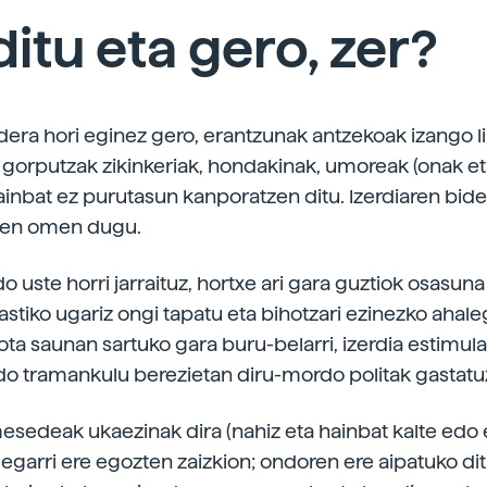
ditu eta gero, zer?
dera hori eginez gero, erantzunak antzekoak izango li
n gorputzak zikinkeriak, hondakinak, umoreak (onak eta
ainbat ez purutasun kanporatzen ditu. Izerdiaren bid
iten omen dugu.
 uste horri jarraituz, hortxe ari gara guztiok osasuna
astiko ugariz ongi tapatu eta bihotzari ezinezko ahale
ota saunan sartuko gara buru-belarri, izerdia estimul
o tramankulu berezietan diru-mordo politak gastatu
sedeak ukaezinak dira (nahiz eta hainbat kalte edo 
garri ere egozten zaizkion; ondoren ere aipatuko di