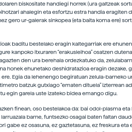
olaren biskositate handiegi horrek (ura galtzeak sort
ihotzari ahalegin eta esfortzu estra handia eragiten d
nez gero ur-galerak sinkopea (eta baita koma ere) sor
ioak baditu bestelako eragin kaltegarriak ere ehunen
 gure kanpoko itxuraren “erakusleihoa” osatzen dutena
ragazten den ura berehala ordezkatuko da, zelulabar
ina honek ehunetako deshidratazioa eragin dezake, g
in ere. Egia da lehenengo begiratuan zelula-barneko u
timetro batzuk gutxiago “ematen dituela” izterrean ad
atu egin garela uste izateko bidea emango digu.
 azken finean, oso bestelakoa da: bai odol-plasma eta 
 larruazala barne, funtsezko osagai baten faltan daud
hori gabe ez osasuna, ez gaztetasuna, ez freskura eta 