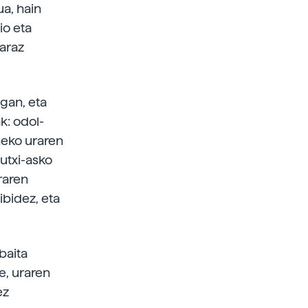
ua, hain
io eta
taraz
gan, eta
k: odol-
neko uraren
utxi-asko
raren
ibidez, eta
baita
e, uraren
ez