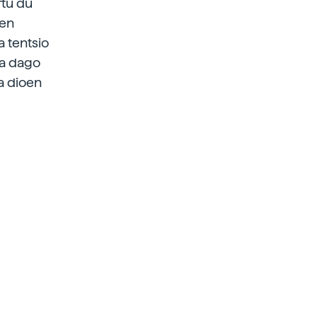
rtu du
een
a tentsio
ua dago
a dioen