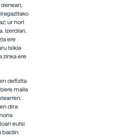
n denean,
iragazitako
z; ur hori
. Izerdian,
ia ere
ru txikia
a zinka ere
en defizita
 bere maila
stearren.
en dira
rmona
ioari eutsi
 baldin