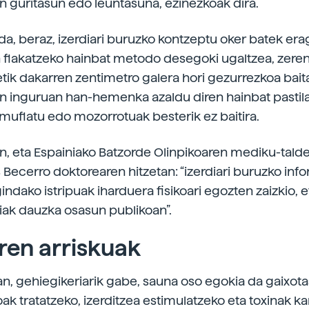
en guritasun edo leuntasuna, ezinezkoak dira.
da, beraz, izerdiari buruzko kontzeptu oker batek er
 flakatzeko hainbat metodo desegoki ugaltzea, zeren
etik dakarren zentimetro galera hori gezurrezkoa baita
en inguruan han-hemenka azaldu diren hainbat pastila
amuflatu edo mozorrotuak besterik ez baitira.
n, eta Espainiako Batzorde Olinpikoaren mediku-tald
Becerro doktorearen hitzetan: “izerdiari buruzko inf
indako istripuak iharduera fisikoari egozten zaizkio, 
riak dauzka osasun publikoan”.
ren arriskuak
an, gehiegikeriarik gabe, sauna oso egokia da gaixot
ak tratatzeko, izerditzea estimulatzeko eta toxinak 