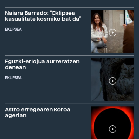
Naiara Barrado: "Eklipsea
kasualitate kosmiko bat da"
EKLIPSEA
Eguzki-erlojua aurreratzen
denean
EKLIPSEA
Astro erregearen koroa
agerian