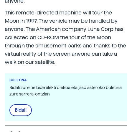
anyone.
This remote-directed machine will tour the
Moon in 1997. The vehicle may be handled by
anyone. The American company Luna Corp has
collected on CD-ROM the tour of the Moon
through the amusement parks and thanks to the
virtual reality of the screen anyone can take a
walk on our satellite.
BULETINA
Bidali zure helbide elektronikoa eta jaso asteroko buletina
zure sarrera-ontzian
Bidali