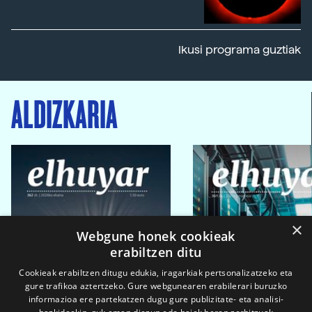
Ikusi programa guztiak
ALDIZKARIA
×
Webgune honek cookieak
erabiltzen ditu
Cookieak erabiltzen ditugu edukia, iragarkiak pertsonalizatzeko eta
gure trafikoa aztertzeko. Gure webgunearen erabilerari buruzko
informazioa ere partekatzen dugu gure publizitate- eta analisi-