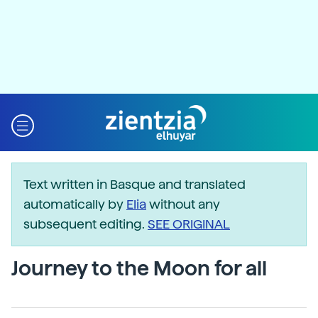
Text written in Basque and translated
automatically by
Elia
without any
subsequent editing.
SEE ORIGINAL
Journey to the Moon for all