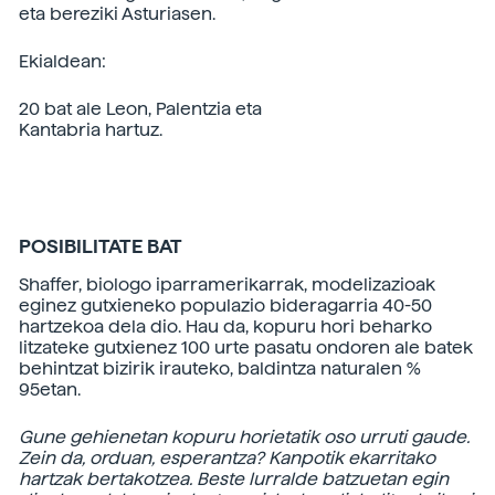
eta bereziki Asturiasen.
Ekialdean:
20 bat ale Leon, Palentzia eta
Kantabria hartuz.
POSIBILITATE BAT
Shaffer, biologo iparramerikarrak, modelizazioak
eginez gutxieneko populazio bideragarria 40-50
hartzekoa dela dio. Hau da, kopuru hori beharko
litzateke gutxienez 100 urte pasatu ondoren ale batek
behintzat bizirik irauteko, baldintza naturalen %
95etan.
Gune gehienetan kopuru horietatik oso urruti gaude.
Zein da, orduan, esperantza? Kanpotik ekarritako
hartzak bertakotzea. Beste lurralde batzuetan egin