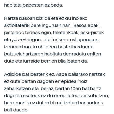
habitata babesten ez bada.
Hartza basoan bizi da eta ez du inolako
aktibitaterik bere inguruan nahi. Basoa ebaki,
pista edo bideak egin, teleferikoak, eski-pistak
eta
pic-nic
inguru eta turismo-ustiapenaren
izenean burutu ohi diren beste iharduera
batzuek hartzaren habitata degradatu egiten
dute eta lurralde berrien bila joaten da.
Adibide bat besterik ez. Aspe bailarako hartzek
ez dute bertan dagoen errepidea inoiz
zeharkatzen eta, beraz, bertan 10en bat hartz
dagoela esateak ez du errealitatea deskribatzen;
harremanik ez duten bi multzotan banandurik
bait daude.