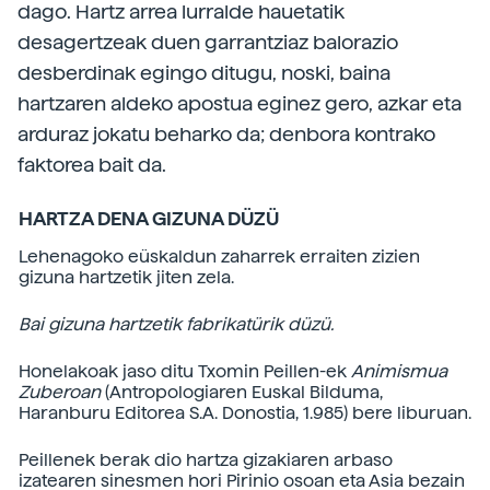
dago. Hartz arrea lurralde hauetatik
desagertzeak duen garrantziaz balorazio
desberdinak egingo ditugu, noski, baina
hartzaren aldeko apostua eginez gero, azkar eta
arduraz jokatu beharko da; denbora kontrako
faktorea bait da.
HARTZA DENA GIZUNA DÜZÜ
Lehenagoko eüskaldun zaharrek erraiten zizien
gizuna hartzetik jiten zela.
Bai gizuna hartzetik fabrikatürik düzü.
Honelakoak jaso ditu Txomin Peillen-ek
Animismua
Zuberoan
(Antropologiaren Euskal Bilduma,
Haranburu Editorea S.A. Donostia, 1.985) bere liburuan.
Peillenek berak dio hartza gizakiaren arbaso
izatearen sinesmen hori Pirinio osoan eta Asia bezain