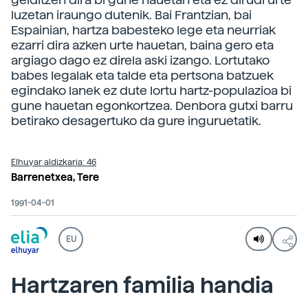
luzetan iraungo dutenik. Bai Frantzian, bai
Espainian, hartza babesteko lege eta neurriak
ezarri dira azken urte hauetan, baina gero eta
argiago dago ez direla aski izango. Lortutako
babes legalak eta talde eta pertsona batzuek
egindako lanek ez dute lortu hartz-populazioa bi
gune hauetan egonkortzea. Denbora gutxi barru
betirako desagertuko da gure inguruetatik.
Elhuyar aldizkaria: 46
Barrenetxea, Tere
1991-04-01
EU
Hartzaren familia handia