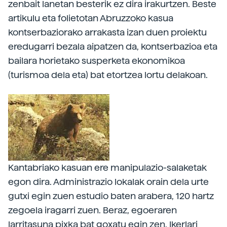
zenbait lanetan besterik ez dira irakurtzen. Beste
artikulu eta folietotan Abruzzoko kasua
kontserbaziorako arrakasta izan duen proiektu
eredugarri bezala aipatzen da, kontserbazioa eta
bailara horietako susperketa ekonomikoa
(turismoa dela eta) bat etortzea lortu delakoan.
Kantabriako kasuan ere manipulazio-salaketak
egon dira. Administrazio lokalak orain dela urte
gutxi egin zuen estudio baten arabera, 120 hartz
zegoela iragarri zuen. Beraz, egoeraren
larritasuna pixka bat goxatu egin zen. Ikerlari