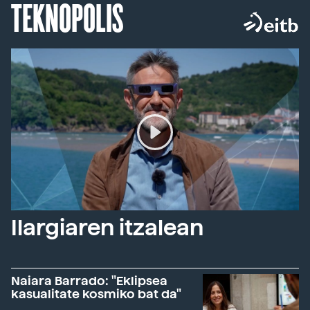
TEKNOPOLIS
Ilargiaren itzalean
Naiara Barrado: "Eklipsea
kasualitate kosmiko bat da"