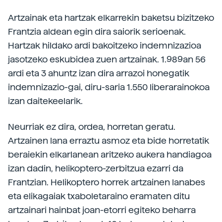
Artzainak eta hartzak elkarrekin baketsu bizitzeko
Frantzia aldean egin dira saiorik serioenak.
Hartzak hildako ardi bakoitzeko indemnizazioa
jasotzeko eskubidea zuen artzainak. 1.989an 56
ardi eta 3 ahuntz izan dira arrazoi honegatik
indemnizazio-gai, diru-saria 1.550 liberarainokoa
izan daitekeelarik.
Neurriak ez dira, ordea, horretan geratu.
Artzainen lana erraztu asmoz eta bide horretatik
beraiekin elkarlanean aritzeko aukera handiagoa
izan dadin, helikoptero-zerbitzua ezarri da
Frantzian. Helikoptero horrek artzainen lanabes
eta elikagaiak txaboletaraino eramaten ditu
artzainari hainbat joan-etorri egiteko beharra