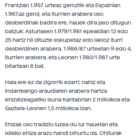
Frantzian 1.957. urteaz geroztik eta Espainian
1.967.az gero), eta iturrien arabera oso
desberdinak badira ere, hauek dira jaso ditugun
batzuk: Asturiasen 1.979/1.981 epealdian 12 edo
25 hartz hil dituzte eskupetaz edo lakioz iturri
desberdinen arabera. 1.986/87 urteetan 9 edo 4,
iturrien arabera, eta Leonen 1.980/1.987 urte
bitartean 8 bat.
Hala ere ez da zigorrik ezarri; nahiz eta
indarreango araudiaren arabera hartza
ehizatzeagatiko isuna Kantabrian 2 milioikoa eta
Gaztela-Leonen 1,5 milioikoa izan.
Ehizak oso tradizio luzea du lur hauetan eta
ixileko ehiza arazo handi bihurtu da. Ohiturak