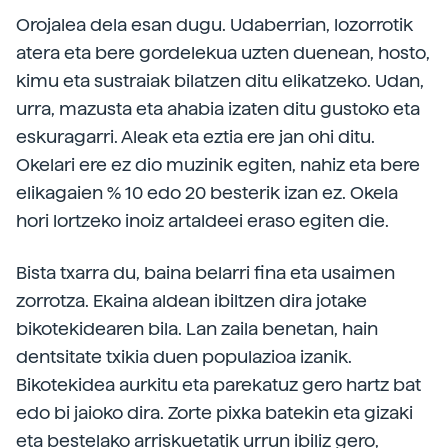
Orojalea dela esan dugu. Udaberrian, lozorrotik
atera eta bere gordelekua uzten duenean, hosto,
kimu eta sustraiak bilatzen ditu elikatzeko. Udan,
urra, mazusta eta ahabia izaten ditu gustoko eta
eskuragarri. Aleak eta eztia ere jan ohi ditu.
Okelari ere ez dio muzinik egiten, nahiz eta bere
elikagaien % 10 edo 20 besterik izan ez. Okela
hori lortzeko inoiz artaldeei eraso egiten die.
Bista txarra du, baina belarri fina eta usaimen
zorrotza. Ekaina aldean ibiltzen dira jotake
bikotekidearen bila. Lan zaila benetan, hain
dentsitate txikia duen populazioa izanik.
Bikotekidea aurkitu eta parekatuz gero hartz bat
edo bi jaioko dira. Zorte pixka batekin eta gizaki
eta bestelako arriskuetatik urrun ibiliz gero,