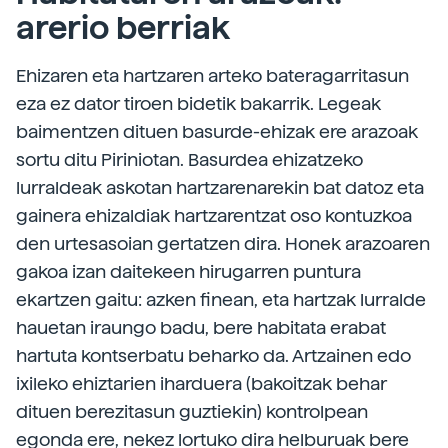
arerio berriak
Ehizaren eta hartzaren arteko bateragarritasun
eza ez dator tiroen bidetik bakarrik. Legeak
baimentzen dituen basurde-ehizak ere arazoak
sortu ditu Piriniotan. Basurdea ehizatzeko
lurraldeak askotan hartzarenarekin bat datoz eta
gainera ehizaldiak hartzarentzat oso kontuzkoa
den urtesasoian gertatzen dira. Honek arazoaren
gakoa izan daitekeen hirugarren puntura
ekartzen gaitu: azken finean, eta hartzak lurralde
hauetan iraungo badu, bere habitata erabat
hartuta kontserbatu beharko da. Artzainen edo
ixileko ehiztarien iharduera (bakoitzak behar
dituen berezitasun guztiekin) kontrolpean
egonda ere, nekez lortuko dira helburuak bere