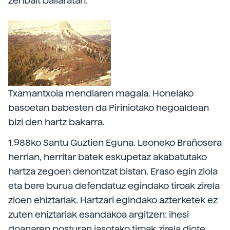
zenbait bailaratan.
Txamantxoia mendiaren magala. Honelako
basoetan babesten da Piriniotako hegoaldean
bizi den hartz bakarra.
1.988ko Santu Guztien Eguna. Leoneko Brañosera
herrian, herritar batek eskupetaz akabatutako
hartza zegoen denontzat bistan. Eraso egin ziola
eta bere burua defendatuz egindako tiroak zirela
zioen ehiztariak. Hartzari egindako azterketek ez
zuten ehiztariak esandakoa argitzen: ihesi
doanaren posturan jasotako tiroak zirela diote