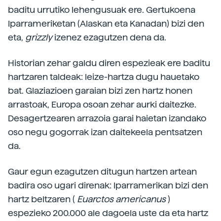
baditu urrutiko lehengusuak ere. Gertukoena
Iparrameriketan (Alaskan eta Kanadan) bizi den
eta,
grizzly
izenez ezagutzen dena da.
Historian zehar galdu diren espezieak ere baditu
hartzaren taldeak: leize-hartza dugu hauetako
bat. Glaziazioen garaian bizi zen hartz honen
arrastoak, Europa osoan zehar aurki daitezke.
Desagertzearen arrazoia garai haietan izandako
oso negu gogorrak izan daitekeela pentsatzen
da.
Gaur egun ezagutzen ditugun hartzen artean
badira oso ugari direnak: Iparramerikan bizi den
hartz beltzaren (
Euarctos americanus
)
espezieko 200.000 ale dagoela uste da eta hartz