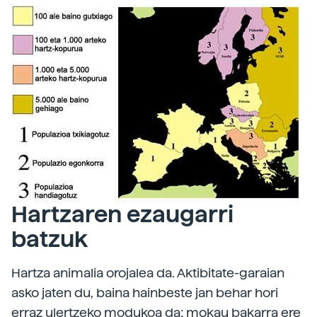
Hartzaren ezaugarri
batzuk
Hartza animalia orojalea da. Aktibitate-garaian
asko jaten du, baina hainbeste jan behar hori
erraz ulertzeko modukoa da; mokau bakarra ere