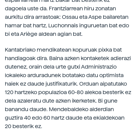
dagoela uste da. Frantziarrean hiru zonatan
aurkitu dira arrastoak: Ossau eta Aspe bailaretan
hamar bat hartz, Luchonnais inguruetan bat edo
bi eta Ariège aldean agian bat.
Kantabriako mendikatean kopuruak pixka bat
handiagoak dira. Baina azken kontaketek adierazi
dutenez, orain dela urte gutxi Administrazio
lokaleko arduradunek botatako datu optimista
haiek ez daude justifikaturik. Orduan aipatutako
120 hartzeko populazioa 60-80 alekoa besterik ez
dela azaleratu dute azken ikerketek. Bi gune
banandu daude. Mendebaldeko alderdian
guztira 40 edo 60 hartz daude eta ekialdekoan
20 besterik ez.