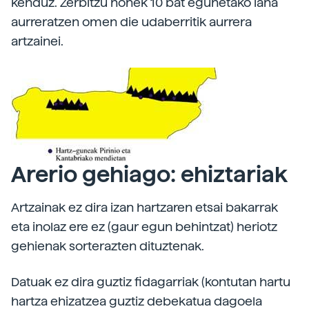
kenduz. Zerbitzu honek 10 bat egunetako lana
aurreratzen omen die udaberritik aurrera
artzainei.
Arerio gehiago: ehiztariak
Artzainak ez dira izan hartzaren etsai bakarrak
eta inolaz ere ez (gaur egun behintzat) heriotz
gehienak sorterazten dituztenak.
Datuak ez dira guztiz fidagarriak (kontutan hartu
hartza ehizatzea guztiz debekatua dagoela