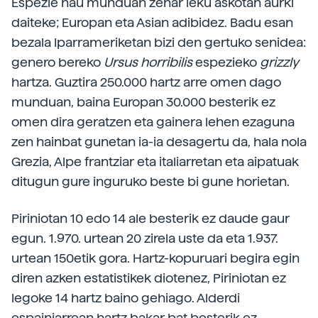
Espezie hau munduan zehar leku askotan aurki
daiteke; Europan eta Asian adibidez. Badu esan
bezala Iparrameriketan bizi den gertuko senidea:
genero bereko
Ursus horribilis
espezieko
grizzly
hartza. Guztira 250.000 hartz arre omen dago
munduan, baina Europan 30.000 besterik ez
omen dira geratzen eta gainera lehen ezaguna
zen hainbat gunetan ia-ia desagertu da, hala nola
Grezia, Alpe frantziar eta italiarretan eta aipatuak
ditugun gure inguruko beste bi gune horietan.
Piriniotan 10 edo 14 ale besterik ez daude gaur
egun. 1.970. urtean 20 zirela uste da eta 1.937.
urtean 150etik gora. Hartz-kopuruari begira egin
diren azken estatistikek diotenez, Piriniotan ez
legoke 14 hartz baino gehiago. Alderdi
espainiarrean hartz bakar bat besterik ez