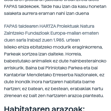
FAPAS taldekoek. Talde hau izan da kasu honetan
salaketa aurrera eraman nahi izan duena
FAPAS taldearen HARTZA Proiektuak Natura
Zaintzeko Fundazioak Europa-mailan ematen
duen saria irabazi zuen 1.985. urtean
Ixileko ehiza ebitatzeko modurik eraginkorrena,
Parkeak sortzea izan daiteke. Horrela,
babestutako animaliek ez dute hainbesterainoko
arriskurik. Baina bai Piriniotako Parkea eta bai
Kantabriar Mendietako Erreserba Nazionalek, ez
dute inondik inora hartzaren habitata barne
hartzen; ez batean, ez bestean, erabakiak hartu
zirenean ez bait zen hartzaren arazoa planteatu.
Habitataren arazoak: