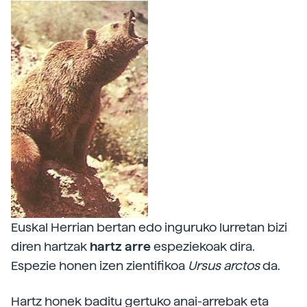
Euskal Herrian bertan edo inguruko lurretan bizi
diren hartzak
hartz arre
espeziekoak dira.
Espezie honen izen zientifikoa
Ursus arctos
da.
Hartz honek baditu gertuko anai-arrebak eta