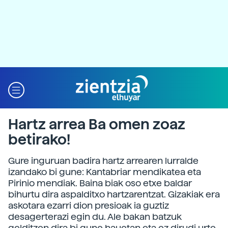
Hartz arrea Ba omen zoaz
betirako!
Gure inguruan badira hartz arrearen lurralde
izandako bi gune: Kantabriar mendikatea eta
Pirinio mendiak. Baina biak oso etxe baldar
bihurtu dira aspalditxo hartzarentzat. Gizakiak era
askotara ezarri dion presioak ia guztiz
desagerterazi egin du. Ale bakan batzuk
gelditzen dira bi gune hauetan eta ez dirudi urte