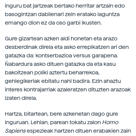
inguru bat jartzeak bertako herritar artzain edo
basogintzan dabilenari zein eratako laguntza
emango dion ez da oso garbi ikusten.
Gure gizartean azken aldi honetan eta arazo
desberdinak direla eta asko errepikatzen ari den
gatazka da: kontserbazioa versus garapena.
Ñabardura asko dituen gatazka da eta kasu
bakoitzean poliki aztertu beharrekoa,
gehiegikeriak ebitatu nahi badira. Ezin ahaztu
interes kontrajarriak azaleratzen dituzten arazoak
izaten direla.
Hartza, bitartean, bere azkenetan dago gure
inguruan. Lehian, parean tokatu zaion
Homo
Sapiens
espezieak hartzen dituen erabakien zain