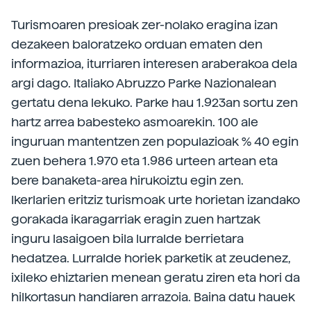
Turismoaren presioak zer-nolako eragina izan
dezakeen baloratzeko orduan ematen den
informazioa, iturriaren interesen araberakoa dela
argi dago. Italiako Abruzzo Parke Nazionalean
gertatu dena lekuko. Parke hau 1.923an sortu zen
hartz arrea babesteko asmoarekin. 100 ale
inguruan mantentzen zen populazioak % 40 egin
zuen behera 1.970 eta 1.986 urteen artean eta
bere banaketa-area hirukoiztu egin zen.
Ikerlarien eritziz turismoak urte horietan izandako
gorakada ikaragarriak eragin zuen hartzak
inguru lasaigoen bila lurralde berrietara
hedatzea. Lurralde horiek parketik at zeudenez,
ixileko ehiztarien menean geratu ziren eta hori da
hilkortasun handiaren arrazoia. Baina datu hauek