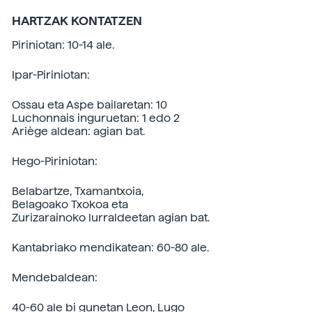
HARTZAK KONTATZEN
Piriniotan: 10-14 ale.
Ipar-Piriniotan:
Ossau eta Aspe bailaretan: 10
Luchonnais inguruetan: 1 edo 2
Ariège aldean: agian bat.
Hego-Piriniotan:
Belabartze, Txamantxoia,
Belagoako Txokoa eta
Zurizarainoko lurraldeetan agian bat.
Kantabriako mendikatean: 60-80 ale.
Mendebaldean:
40-60 ale bi gunetan Leon, Lugo