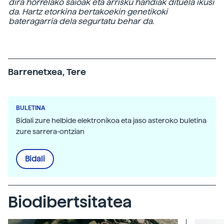
dira horrelako saioak eta arrisku handiak dituela ikusi
da. Hartz etorkina bertakoekin genetikoki
bateragarria dela segurtatu behar da.
Barrenetxea, Tere
BULETINA
Bidali zure helbide elektronikoa eta jaso asteroko buletina
zure sarrera-ontzian
Bidali
Biodibertsitatea