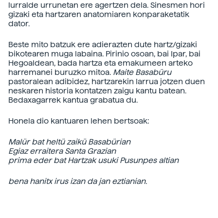
lurralde urrunetan ere agertzen dela. Sinesmen hori
gizaki eta hartzaren anatomiaren konparaketatik
dator.
Beste mito batzuk ere adierazten dute hartz/gizaki
bikotearen muga labaina. Pirinio osoan, bai Ipar, bai
Hegoaldean, bada hartza eta emakumeen arteko
harremanei buruzko mitoa.
Maite Basabüru
pastoralean adibidez, hartzarekin larrua jotzen duen
neskaren historia kontatzen zaigu kantu batean.
Bedaxagarrek kantua grabatua du.
Honela dio kantuaren lehen bertsoak:
Malür bat heltü zaikü Basabürian
Egiaz erraitera Santa Grazian
prima eder bat Hartzak usuki Pusunpes altian
bena hanitx irus izan da jan eztianian.