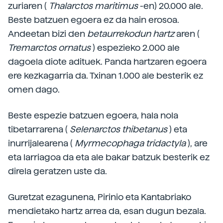
zuriaren (
Thalarctos maritimus
-en) 20.000 ale.
Beste batzuen egoera ez da hain erosoa.
Andeetan bizi den
betaurrekodun hartz
aren (
Tremarctos ornatus
) espezieko 2.000 ale
dagoela diote adituek. Panda hartzaren egoera
ere kezkagarria da. Txinan 1.000 ale besterik ez
omen dago.
Beste espezie batzuen egoera, hala nola
tibetarrarena (
Selenarctos thibetanus
) eta
inurrijalearena (
Myrmecophaga tridactyla
), are
eta larriagoa da eta ale bakar batzuk besterik ez
direla geratzen uste da.
Guretzat ezagunena, Pirinio eta Kantabriako
mendietako hartz arrea da, esan dugun bezala.