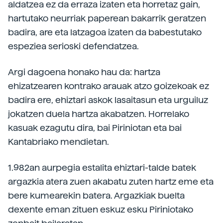
aldatzea ez da erraza izaten eta horretaz gain,
hartutako neurriak paperean bakarrik geratzen
badira, are eta latzagoa izaten da babestutako
espeziea serioski defendatzea.
Argi dagoena honako hau da: hartza
ehizatzearen kontrako arauak atzo goizekoak ez
badira ere, ehiztari askok lasaitasun eta urguiluz
jokatzen duela hartza akabatzen. Horrelako
kasuak ezagutu dira, bai Piriniotan eta bai
Kantabriako mendietan.
1.982an aurpegia estalita ehiztari-talde batek
argazkia atera zuen akabatu zuten hartz eme eta
bere kumearekin batera. Argazkiak buelta
dexente eman zituen eskuz esku Piriniotako