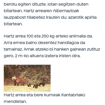
berotu egiten dituzte, lotan segitzen duten
bitartean. Hartz arrearen
hibernazioak
lauzpabost hilabetez irauten du: azarotik apirila
bitartean.
Hartz arrea 100 eta 250 kg arteko animalia da.
Arra emea baino dexentez handiagoa da
tamainaz. Arrak atzeko bi hanken gainean zutituz
gero, 2 m-ko altuera izatera iristen dira.
Hartz arrea eta bere kumeak Kantabriako
mendietan.