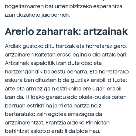
hogeitamarren bat urtez bizitzeko esperantza
izan dezakete jaioberriek.
Arerio zaharrak: artzainak
Ardiak gustoko ditu hartzak eta horretaraz gero,
artzainaren kaltetan eraso egingo dio artaldeari.
Artzainek aspalditik izan dute otso eta
hartzengandik babestu beharra. Eta horretarako
eskura izan dituzten bide guztiak erabili dituzte:
arte eta armez gain estriknina ere ugari erabili
izan da. Hildako ganadu edo okela-puska baten
barruan estriknina jarri eta hartza noiz
bertaratuko zain egotea errazagoa da
artzainarentzat. Frantzia aldeko Piriniotan
behintzat askotxo erabili da bide hau.