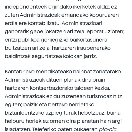
independenteek egindako ikerketek aldiz, ez
zuten Administrazioak emandako kopuruaren
erdia ere kontabilizatu. Administrazioari
ganorarik gabe jokatzen ari zela leporatu zioten;
eritzi publikoa gehiegizko baikortasunera
bultzatzen ari zela, hartzaren iraupenerako
baldintzak segurtatzea kolokan jarriz.
Kantabriako mendikateako hainbat zonatarako
Administrazioak dituen planak dira orain
hartzaren kontserbaziorako taldeen kezka.
Administrazioak ez du zuzenean turismoaz hitz
egiten; baizik eta bertako herrietako
biztanleentzako azpiegiturak hobetzeaz, baina
helburu horiek ez omen dira planetan hain argi
isladatzen. Teleferiko baten bukaeran
pic-nic