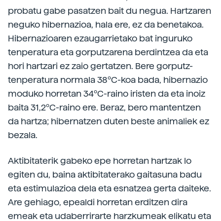
probatu gabe pasatzen bait du negua. Hartzaren
neguko hibernazioa, hala ere, ez da benetakoa.
Hibernazioaren ezaugarrietako bat inguruko
tenperatura eta gorputzarena berdintzea da eta
hori hartzari ez zaio gertatzen. Bere gorputz-
tenperatura normala 38ºC-koa bada, hibernazio
moduko horretan 34ºC-raino iristen da eta inoiz
baita 31,2ºC-raino ere. Beraz, bero mantentzen
da hartza; hibernatzen duten beste animaliek ez
bezala.
Aktibitaterik gabeko epe horretan hartzak lo
egiten du, baina aktibitaterako gaitasuna badu
eta estimulazioa dela eta esnatzea gerta daiteke.
Are gehiago, epealdi horretan erditzen dira
emeak eta udaberrirarte harzkumeak elikatu eta