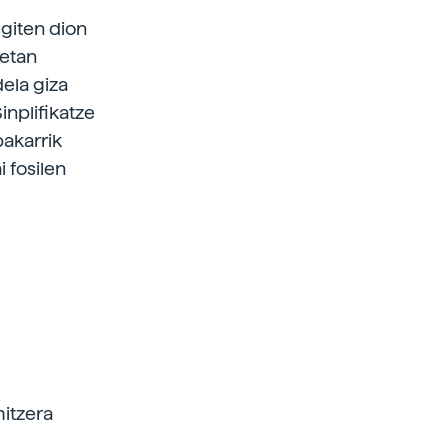
egiten dion
tetan
dela giza
inplifikatze
bakarrik
 fosilen
itzera