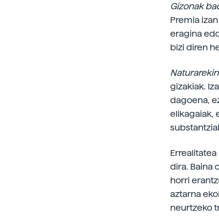
Gizonak bad
Premia izan
eragina edo
bizi diren h
Naturarekin
gizakiak. I
dagoena, ez
elikagaiak,
substantziak
Errealitate
dira. Baina
horri erant
aztarna eko
neurtzeko t