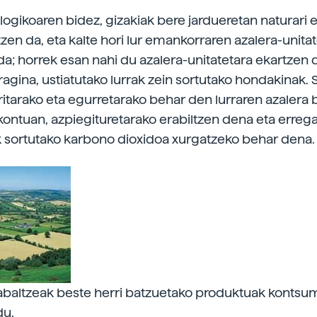
logikoaren bidez, gizakiak bere jardueretan naturari 
tzen da, eta kalte hori lur emankorraren azalera-unita
da; horrek esan nahi du azalera-unitatetara ekartzen 
agina, ustiatutako lurrak zein sortutako hondakinak. S
aritarako eta egurretarako behar den lurraren azalera 
kontuan, azpiegituretarako erabiltzen dena eta erregai
 sortutako karbono dioxidoa xurgatzeko behar dena.
baltzeak beste herri batzuetako produktuak kontsum
du.