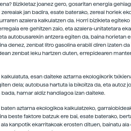
ena? Bizikletaz joanez gero, gosaritan energia gehia
 zerealak jan badira, esate baterako, zereal horiek ek
lurraren azalera kalkulatzen da. Horri bizikleta egite
erregaia ere gehitzen zaio, eta azalera-unitatetara ekar
eta autobusarekin antzera egiten da, baina horietan 
lina denez, zenbat litro gasolina erabili diren izaten d
idean zenbat leku hartzen duten, errepidearen manten
kalkulatuta, esan daiteke aztarna ekologikorik txikiena
giten dela; autobusa hartuta ia bikoitza da, eta autoz j
 bada, hamar aldiz handiagoa izan daiteke.
baten aztarna ekologikoa kalkulatzeko, garraiobideak
ina beste faktore batzuk ere bai, esate baterako, ber
ala kanpotik ekarritakoak erosten dituen, bainatu ala