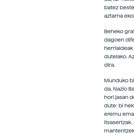
batez beste
aztarna ekol
Beheko graf
dagoen dife
herrialdeak
dutelako. Az
dira.
Munduko biz
da, Nazio B
hori jasan d
dute: bi he
eremu emank
itsasertzak
mantentzeko