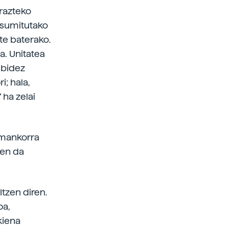
erazteko
tsumitutako
te baterako.
a. Unitatea
 bidez
i; hala,
 ha zelai
emankorra
ten da
ltzen diren.
oa,
kiena