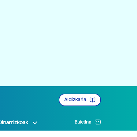
Aldizkaria
Oinarrizkoak
Buletina