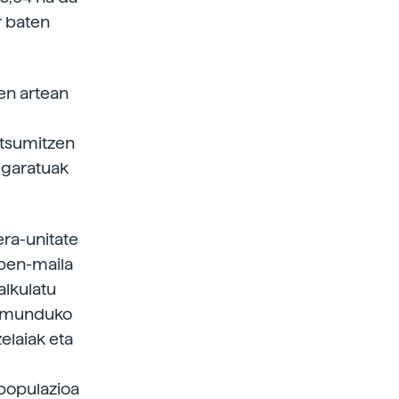
r baten
en artean
ntsumitzen
pigaratuak
era-unitate
apen-maila
alkulatu
ko munduko
elaiak eta
 populazioa