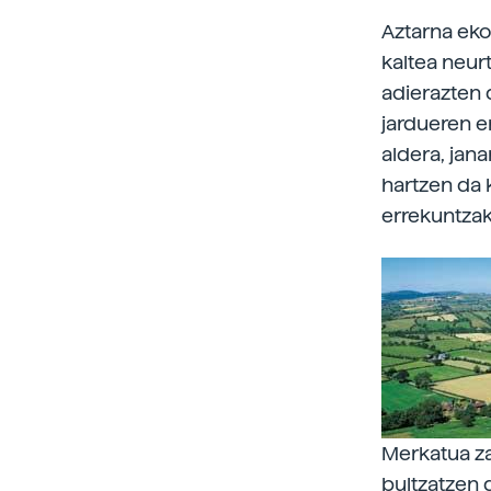
Aztarna eko
kaltea neur
adierazten 
jardueren er
aldera, jan
hartzen da 
errekuntzak
Merkatua za
bultzatzen 