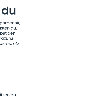
 du
ragarpenak,
usten du,
 bat den
rkizuna
la murritz
ltzen du