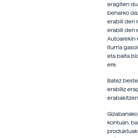
eragiten du
beharko da;
erabili den 
erabili den 
Autoarekin 
iturria gaso
eta baita b
ere.
Batez beste 
erabiliz era
erabakitzen
Gizabanako 
kontuan, ba
produktuak 