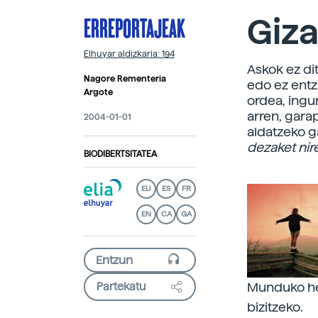
ERREPORTAJEAK
Giza
Elhuyar aldizkaria: 194
Askok ez di
Nagore Rementeria
edo ez entz
Argote
ordea, ingu
arren, gara
2004-01-01
aldatzeko g
dezaket nir
BIODIBERTSITATEA
EU
ES
FR
EN
CA
GA
Munduko her
Partekatu
bizitzeko.