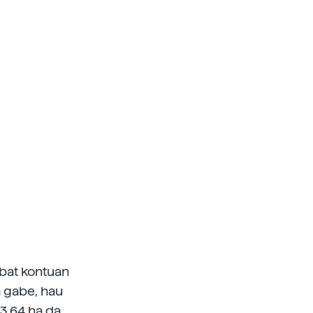
 bat kontuan
sa gabe, hau
 3,64 ha da