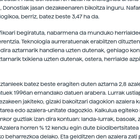
, Donostiak jasan dezakeenaren bikoitza inguru. Nafa
ogikoa, berriz, batez beste 3,47 ha da.
ikoari begiratuta, nabarmena da munduko herrialde
rentzia. Teknologia aurreratuenak erabiltzen dituzten
 dira aztarnarik handiena uzten dutenak, gehiago ko
tarnarik txikiena uzten dutenak, ostera, herrialde az
tanleek batez beste eragiten duten aztarna 2,8 azal
atuek 1996an emandako datuen arabera. Lurrak usti
ezakeen jakiteko, gizaki bakoitzari dagokion azalera k
ktarea edo azalera-unitate dagozkio. Kalkulua egite
or guztiak izan dira kontuan: landa-lurrak, basoak, z
. Azalera horren % 12 kendu egin dute biodibertsitatea
 beharrezkoa delako. Eta gelditzen den azalera zati