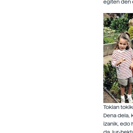
egiten den 
Tokian toki
Dena dela, 
izanik, edo 
da, lur-hek