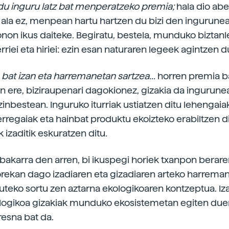
u inguru latz bat menperatzeko premia;
hala dio abe
 ala ez, menpean hartu hartzen du bizi den ingurunea
non ikus daiteke. Begiratu, bestela, munduko biztan
erriei eta hiriei: ezin esan naturaren legeek agintzen d
 bat izan eta harremanetan sartzea...
horren premia 
zan ere, biziraupenari dagokionez, gizakia da inguru
inbestean. Inguruko iturriak ustiatzen ditu lehengaiak
 erregaiak eta hainbat produktu ekoizteko erabiltzen d
 izaditik eskuratzen ditu.
a bakarra den arren, bi ikuspegi horiek txanpon berare
 orekan dago izadiaren eta gizadiaren arteko harrema
zuteko sortu zen aztarna ekologikoaren kontzeptua. Iza
logikoa gizakiak munduko ekosistemetan egiten due
resna bat da.