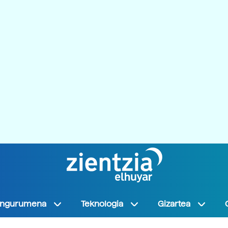
Ingurumena
Teknologia
Gizartea