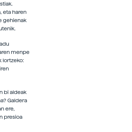
stiak.
, eta haren
le gehienak
utenik.
badu
nearen menpe
 lortzeko:
iren
n bi aldeak
na? Galdera
n ere,
n presioa