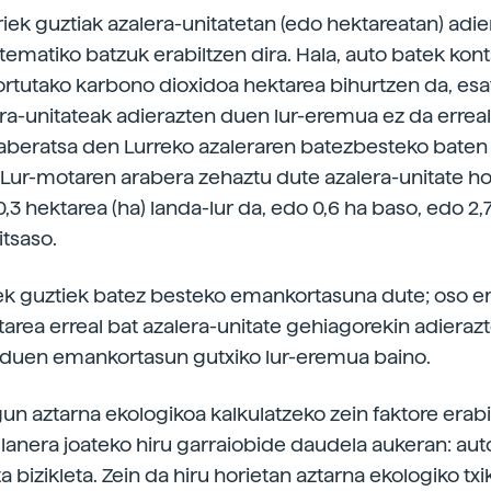
iek guztiak azalera-unitatetan (edo hektareatan) adi
ematiko batzuk erabiltzen dira. Hala, auto batek kon
ortutako karbono dioxidoa hektarea bihurtzen da, esa
era-unitateak adierazten duen lur-eremua ez da erreal
 aberatsa den Lurreko azaleraren batezbesteko baten
 Lur-motaren arabera zehaztu dute azalera-unitate hor
0,3 hektarea (ha) landa-lur da, edo 0,6 ha baso, edo 2,7
itsaso.
ek guztiek batez besteko emankortasuna dute; oso 
tarea erreal bat azalera-unitate gehiagorekin adieraz
 duen emankortasun gutxiko lur-eremua baino.
un aztarna ekologikoa kalkulatzeko zein faktore erabi
lanera joateko hiru garraiobide daudela aukeran: aut
 bizikleta. Zein da hiru horietan aztarna ekologiko txi