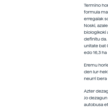
Termino hor
formula mat
erregaiak s
Noski, azal
biologikoki
definitu da.
unitate bat 
edo 16,3 ha 
Eremu hori
den lur-hek
neurri bera
Azter dezag
Jo dezagun 
autobusa eta