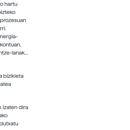
go hartu
oizteko
ko prozesuan
ri.
energia-
a kontuan,
tze-lanak...
 bizikleta
oatea
 izaten dira
tako
 dutxatu