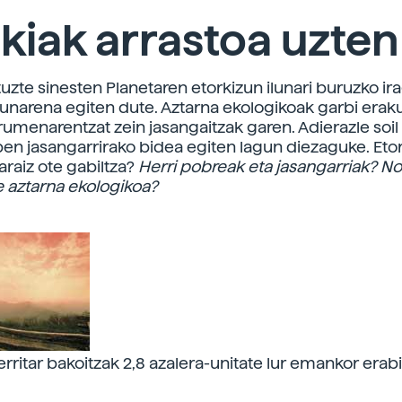
kiak arrastoa uzten
tuzte sinesten Planetaren etorkizun ilunari buruzko i
unarena egiten dute. Aztarna ekologikoak garbi erak
rumenarentzat zein jasangaitzak garen. Adierazle soil
pen jasangarrirako bidea egiten lagun diezaguke. Eto
araiz ote gabiltza?
Herri pobreak eta jasangarriak?
No
e aztarna ekologikoa?
ritar bakoitzak 2,8 azalera-unitate lur emankor erabi