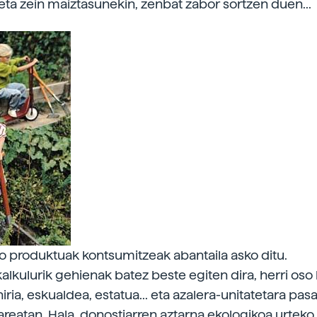
eta zein maiztasunekin, zenbat zabor sortzen duen...
ko produktuak kontsumitzeak abantaila asko ditu.
kalkulurik gehienak batez beste egiten dira, herri oso
hiria, eskualdea, estatua... eta azalera-unitatetara pa
tareatan. Hala, donostiarren aztarna ekologikoa urteko