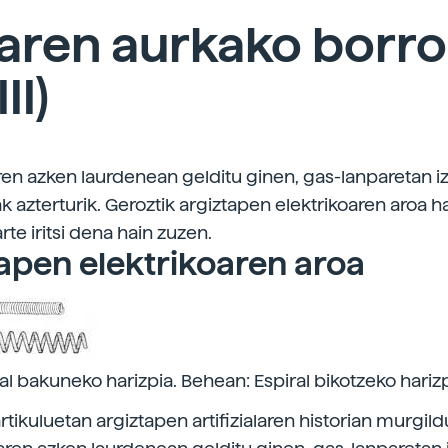
aren aurkako borr
II)
en azken laurdenean gelditu ginen, gas-lanparetan 
 azterturik. Geroztik argiztapen elektrikoaren aroa ha
te iritsi dena hain zuzen.
apen elektrikoaren aroa
al bakuneko harizpia. Behean: Espiral bikotzeko harizp
rtikuluetan argiztapen artifizialaren historian murgildut