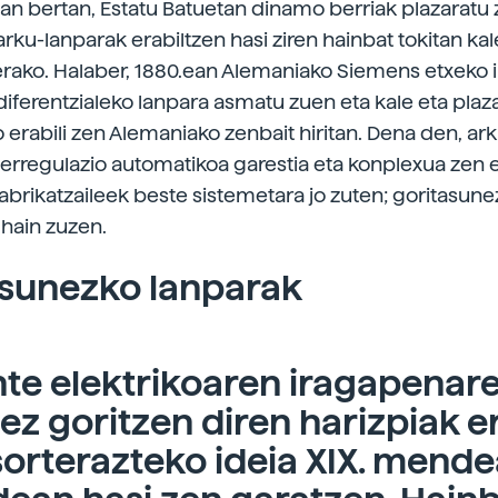
tan bertan, Estatu Batuetan dinamo berriak plazaratu 
arku-lanparak erabiltzen hasi ziren hainbat tokitan kal
rako. Halaber, 1880.ean Alemaniako Siemens etxeko i
diferentzialeko lanpara asmatu zuen eta kale eta plaz
o erabili zen Alemaniako zenbait hiritan. Dena den, ar
 erregulazio automatikoa garestia eta konplexua zen 
fabrikatzaileek beste sistemetara jo zuten; goritasun
 hain zuzen.
asunezko lanparak
te elektrikoaren iragapenar
ez goritzen diren harizpiak er
sorterazteko ideia XIX. mend