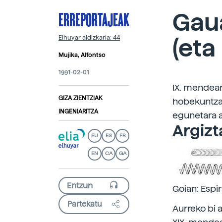
ERREPORTAJEAK
Gau
(eta I
Elhuyar aldizkaria: 44
Mujika, Alfontso
1991-02-01
IX. mendear
GIZA ZIENTZIAK
hobekuntzak
INGENIARITZA
egunetara ar
Argizt
EU
ES
FR
EN
CA
GA
Goian: Espir
Partekatu
Aurreko bi a