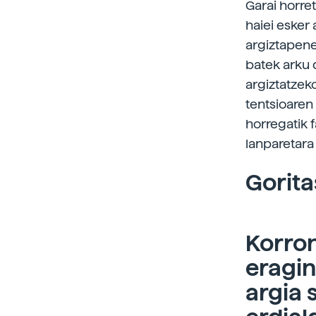
Garai horre
haiei esker 
argiztapene
batek arku 
argiztatzek
tentsioaren
horregatik 
lanparetara
Gorit
Korron
eragin
argia 