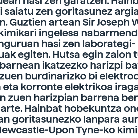
dean hasi zen garatzen. Hain
ri saiatu zen goritasunez argi
n. Guztien artean Sir Joseph 
kimikari ingelesa nabarmend
inguruan hasi zen laborategi-
uak egiten. Hutsa egin zaion 
barnean ikatzezko harizpi ba
 zuen burdinarizko bi elektro
 eta korronte elektrikoa irag
n zuen harizpian barrena be
 arte. Hainbat hobekuntza on
an goritasunezko lanpara au
Newcastle-Upon Tyne-ko kimi