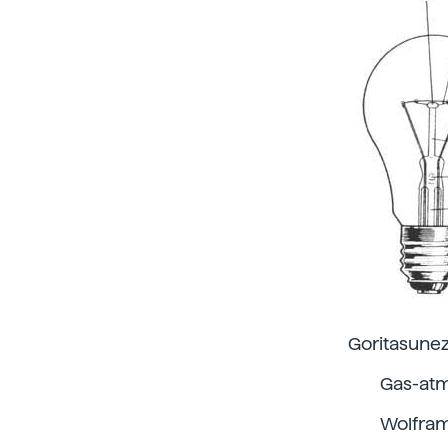
Goritasune
Gas-at
Wolfram