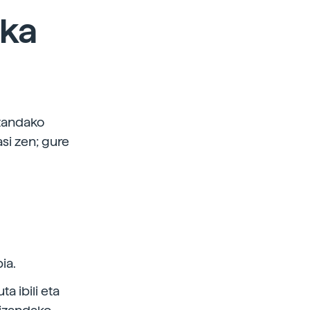
oka
izandako
si zen; gure
ia.
a ibili eta