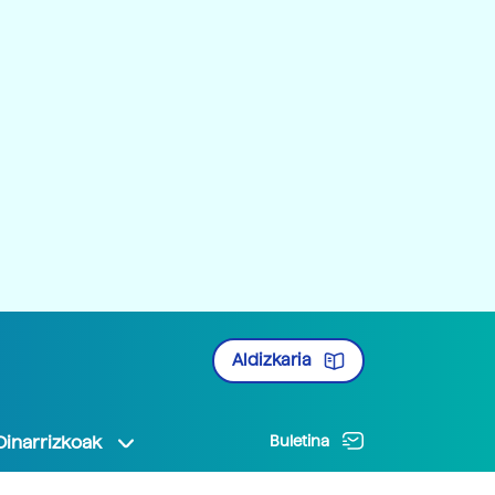
Aldizkaria
Oinarrizkoak
Buletina