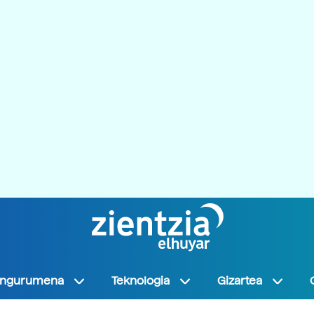
Ingurumena
Teknologia
Gizartea