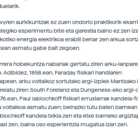
uelarik.
avyren aurkikuntzak ez zuen ondorio praktikorik ekarri
tegiko esperimentu bitxi eta garestia baino ez zen iza
kotiko energia elektrikoa erabili behar zen arkua sort
tean asmatu gabe bait zegoen.
urrera hobekuntza nabariak gertatu ziren arku-lanpare
 Adibidez, 1858.ean, Faraday fisikari handiaren
apean, arku voltaikoz sortutako argi-izpiek Mantxako
reiatu ziren South Foreland eta Dungeness-eko argi-d
76.ean, Paul Jablochkoff fisikari errusiarrak kandela-
 voltaikoa asmatu zuen; beirazko tutu baten barnean
blochkoff kandela txikia zen eta etxe barneko argizt
hasi zen, baina oso esperientzia mugatua izan zen.