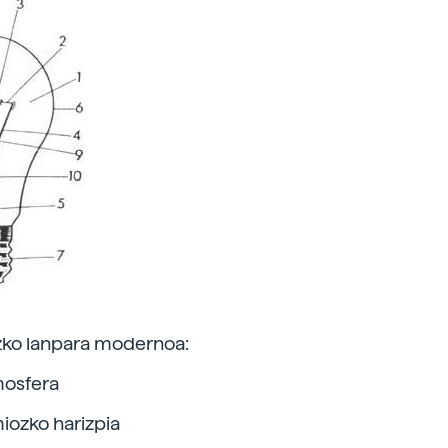
zko lanpara modernoa:
mosfera
iozko harizpia