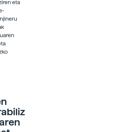
ziren eta
e-
njineru
ak
kuaren
eta
ezko
en
abiliz
earen