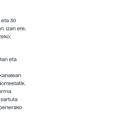
 eta 30
n. Izan ere,
zeko;
tan eta
 kanalean
orreetatik.
forma
 sartuta
apenerako