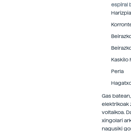
espiral 
Harizpi
Korront
Beirazk
Beirazk
Kaskilo 
Perla
Hagatx
Gas batean,
elektrikoak
voltaikoa. 
xingolari a
nagusiki gor