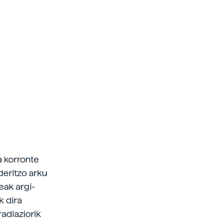
a korronte
deritzo arku
eak argi-
k dira
radiaziorik