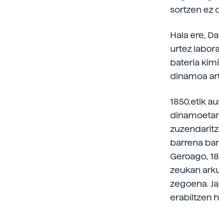
sortzen ez d
Hala ere, D
urtez labora
bateria kimi
dinamoa ar
1850.etik a
dinamoetan.
zuzendaritz
barrena bar
Geroago, 18
zeukan arku
zegoena. Ja
erabiltzen 