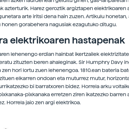
ren azken laurdenean gelditu ginen, gas-lanparetan
 azterturik. Harez geroztik argiztapen elektrikoaren 
unetara arte iritsi dena hain zuzen. Artikulu honetan, 
u honen gorabehera nagusiak ezagutuko ditugu.
ra elektrikoaren hastapenak
en lehenengo erdian hainbat ikertzailek elektrizitate
deratu zituzten beren ahaleginak. Sir Humphry Davy i
an zen hori lortu zuen lehenengoa. 1810.ean bateria bat
 zituen elkarren ondoan eta muturrez mutur, horizont
urrikatzezko bi barratxoren bidez. Horrela arku voltai
pixkanaka-pixkanaka erretzen ziren ikatzezko barren a
. Horrela jaio zen argi elektrikoa.