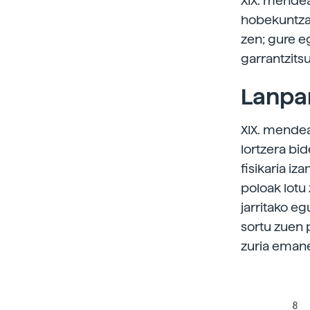
XIX. mendea
hobekuntzak
zen; gure eg
garrantzits
Lanpa
XIX. mendear
lortzera bi
fisikaria iz
poloak lotu
jarritako eg
sortu zuen 
zuria emanez