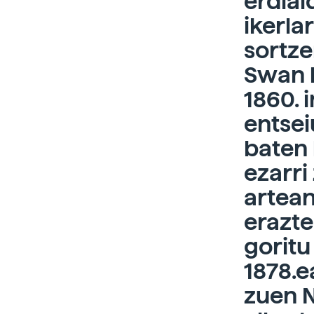
erdial
ikerla
sortze
Swan 
1860. 
entsei
baten 
ezarri
artean
erazte
goritu
1878.e
zuen 