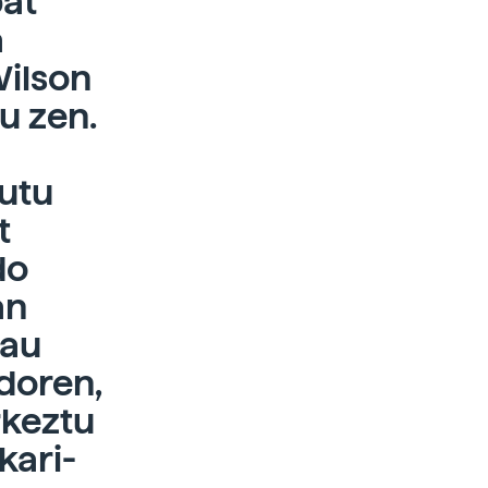
bat
a
Wilson
u zen.
tutu
t
do
an
rau
doren,
rkeztu
kari-