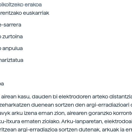
bikoitzeko erakoa
arentzako euskarriak
e-sarrera
o zurtoina
o anpulua
hariztatua
oa
 airean kasu, dauden bi elektrodoren arteko distantzi
 zeharkatzen duenean sortzen den argi-erradiazioari 
Davyk arku izena eman zion, airearen goranzko korront
rku-itxura ematen ziolako. Arku-lanparetan, elektrodoa
itzean argi-erradiazioa sortzen dutenak, arkuak ia er