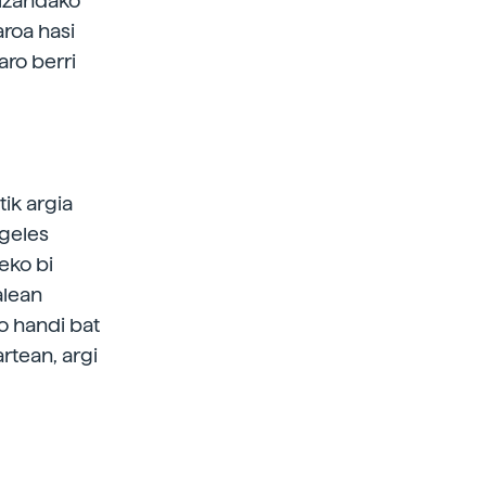
 izandako
aroa hasi
aro berri
tik argia
ngeles
eko bi
alean
ko handi bat
rtean, argi