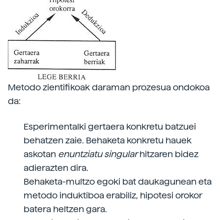
Metodo zientifikoak daraman prozesua ondokoa
da:
Esperimentalki gertaera konkretu batzuei
behatzen zaie. Behaketa konkretu hauek
askotan
enuntziatu
singular
hitzaren bidez
adierazten dira.
Behaketa-multzo egoki bat daukagunean eta
metodo induktiboa erabiliz, hipotesi orokor
batera heltzen gara.