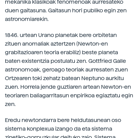
mekanika klasikoak fenomenoak aurresateko
duen gaitasuna. Gaitasun hori publiko egin zen
astronomiarekin.
1846. urtean Urano planetak bere orbitetan
zituen anomaliak aztertzen (Newton-en
grabitazioaren teoria erabiliz) beste planeta
baten existentzia postulatu zen. Gottfried Galle
astronomoak, geroago teoriak aurresaten zuen
Ortzearen toki zehatz batean Neptuno aurkitu
zuen. Horrela jende guztiaren artean Newton-en
teoriaren baliagarritasun enpirikoa egiaztatu egin
zen.
Eredu newtondarra bere heldutasunean oso
sistema konplexua izango da eta sistema
zinetiko-gorpuzkular deituko zaio. Sistema