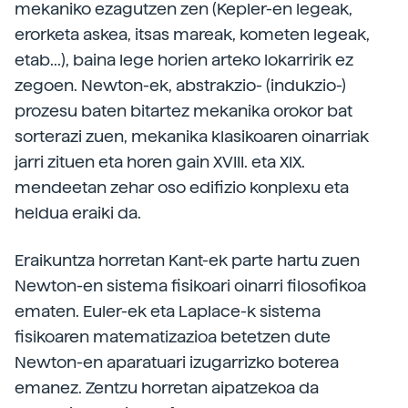
mekaniko ezagutzen zen (Kepler-en legeak,
erorketa askea, itsas mareak, kometen legeak,
etab...), baina lege horien arteko lokarririk ez
zegoen. Newton-ek, abstrakzio- (indukzio-)
prozesu baten bitartez mekanika orokor bat
sorterazi zuen, mekanika klasikoaren oinarriak
jarri zituen eta horen gain XVIII. eta XIX.
mendeetan zehar oso edifizio konplexu eta
heldua eraiki da.
Eraikuntza horretan Kant-ek parte hartu zuen
Newton-en sistema fisikoari oinarri filosofikoa
ematen. Euler-ek eta Laplace-k sistema
fisikoaren matematizazioa betetzen dute
Newton-en aparatuari izugarrizko boterea
emanez. Zentzu horretan aipatzekoa da