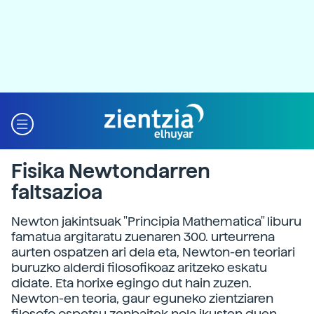
Fisika Newtondarren
faltsazioa
Newton jakintsuak "Principia Mathematica" liburu
famatua argitaratu zuenaren 300. urteurrena
aurten ospatzen ari dela eta, Newton-en teoriari
buruzko alderdi filosofikoaz aritzeko eskatu
didate. Eta horixe egingo dut hain zuzen.
Newton-en teoria, gaur eguneko zientziaren
filosofo ospetsu zenbaitek nola ikusten duen