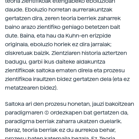
teoria zientifikoak etengabeko eboluzioan
daude. Eboluzio horretan aurrerakuntzak
gertatzen dira, zeren teoria berriek zaharrek
baino arazo zientifiko gehiago betetzen bait
dute. Baina, eta hau da Kuhn-en erizpide
originala, eboluzio horiek ez dira jarraiak;
diskretuak baizik. Zientziaren historia aztertzen
badugu, garbi ikus daiteke aldakuntza
zientifikoak saltoka ematen direla eta prozesu
zientifikoa iraultzen bidez gertatzen dela (eta ez
metatzearen bidez).
Saltoka ari den prozesu honetan, jauzi bakoitzean
paradigmaren (1) ordezkapen bat gertatzen da,
paradigma berriak zaharra ukatzen duelarik.
Beraz, teoria berriak ez du aurrekoa behar,
prozesu baten katemaila bezala. Ez. Teoria