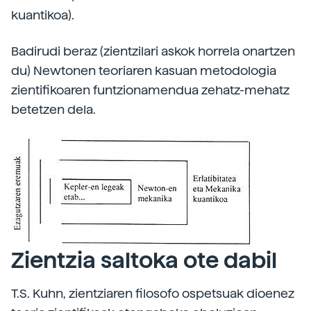
kuantikoa).
Badirudi beraz (zientzilari askok horrela onartzen
du) Newtonen teoriaren kasuan metodologia
zientifikoaren funtzionamendua zehatz-mehatz
betetzen dela.
Zientzia saltoka ote dabil
T.S. Kuhn, zientziaren filosofo ospetsuak dioenez