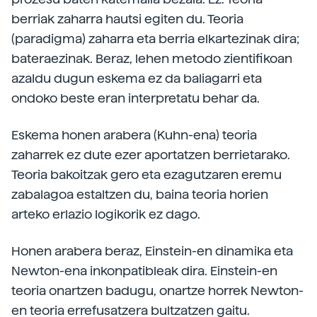
berriak zaharra hautsi egiten du. Teoria
(paradigma) zaharra eta berria elkartezinak dira;
bateraezinak. Beraz, lehen metodo zientifikoan
azaldu dugun eskema ez da baliagarri eta
ondoko beste eran interpretatu behar da.
Eskema honen arabera (Kuhn-ena) teoria
zaharrek ez dute ezer aportatzen berrietarako.
Teoria bakoitzak gero eta ezagutzaren eremu
zabalagoa estaltzen du, baina teoria horien
arteko erlazio logikorik ez dago.
Honen arabera beraz, Einstein-en dinamika eta
Newton-ena inkonpatibleak dira. Einstein-en
teoria onartzen badugu, onartze horrek Newton-
en teoria errefusatzera bultzatzen gaitu.