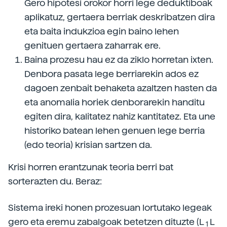
Gero hipotesi orokor horri lege deduktiboak
aplikatuz, gertaera berriak deskribatzen dira
eta baita indukzioa egin baino lehen
genituen gertaera zaharrak ere.
Baina prozesu hau ez da ziklo horretan ixten.
Denbora pasata lege berriarekin ados ez
dagoen zenbait behaketa azaltzen hasten da
eta anomalia horiek denborarekin handitu
egiten dira, kalitatez nahiz kantitatez. Eta une
historiko batean lehen genuen lege berria
(edo teoria) krisian sartzen da.
Krisi horren erantzunak teoria berri bat
sorterazten du. Beraz:
Sistema ireki honen prozesuan lortutako legeak
gero eta eremu zabalgoak betetzen dituzte (L
L
1