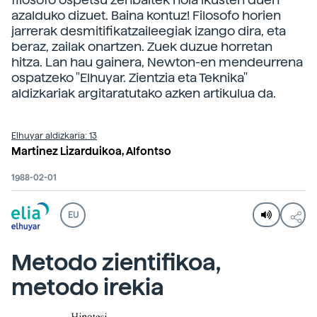
azalduko dizuet. Baina kontuz! Filosofo horien
jarrerak desmitifikatzaileegiak izango dira, eta
beraz, zailak onartzen. Zuek duzue horretan
hitza. Lan hau gainera, Newton-en mendeurrena
ospatzeko "Elhuyar. Zientzia eta Teknika"
aldizkariak argitaratutako azken artikulua da.
Elhuyar aldizkaria: 13
Martinez Lizarduikoa, Alfontso
1988-02-01
EU
Metodo zientifikoa,
metodo irekia