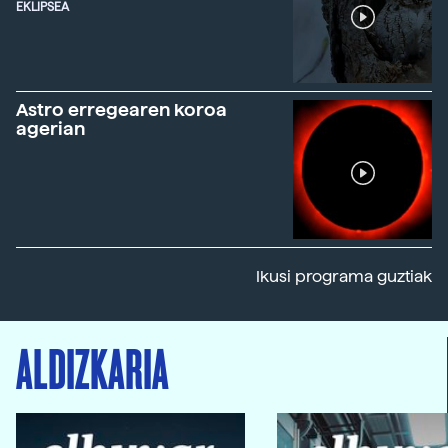
EKLIPSEA
Astro erregearen koroa
agerian
Ikusi programa guztiak
ALDIZKARIA