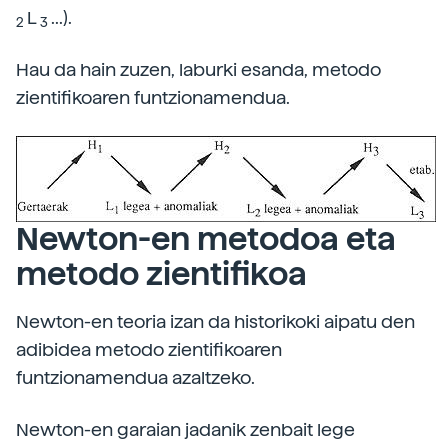
L
...).
2
3
Hau da hain zuzen, laburki esanda, metodo
zientifikoaren funtzionamendua.
Newton-en metodoa eta
metodo zientifikoa
Newton-en teoria izan da historikoki aipatu den
adibidea metodo zientifikoaren
funtzionamendua azaltzeko.
Newton-en garaian jadanik zenbait lege