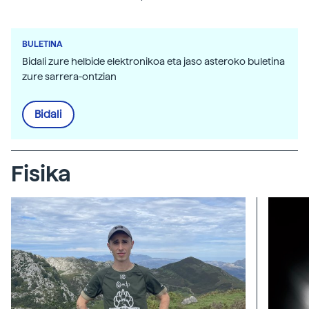
BULETINA
Bidali zure helbide elektronikoa eta jaso asteroko buletina
zure sarrera-ontzian
Bidali
Fisika