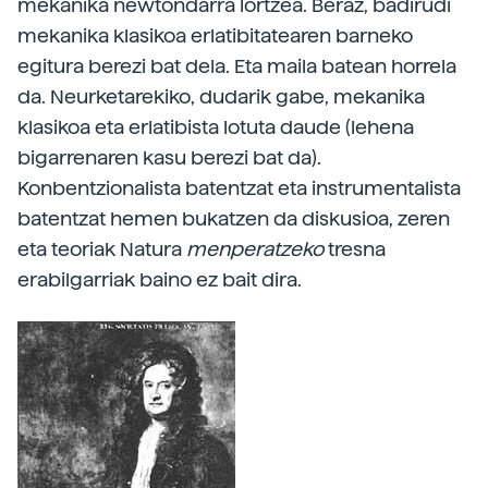
mekanika newtondarra lortzea. Beraz, badirudi
mekanika klasikoa erlatibitatearen barneko
egitura berezi bat dela. Eta maila batean horrela
da. Neurketarekiko, dudarik gabe, mekanika
klasikoa eta erlatibista lotuta daude (lehena
bigarrenaren kasu berezi bat da).
Konbentzionalista batentzat eta instrumentalista
batentzat hemen bukatzen da diskusioa, zeren
eta teoriak Natura
menperatzeko
tresna
erabilgarriak baino ez bait dira.