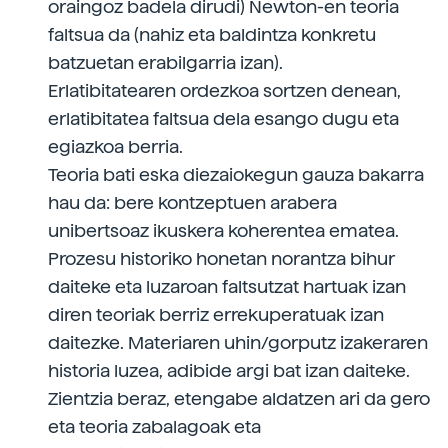
oraingoz badela dirudi) Newton-en teoria
faltsua da (nahiz eta baldintza konkretu
batzuetan erabilgarria izan).
Erlatibitatearen ordezkoa sortzen denean,
erlatibitatea faltsua dela esango dugu eta
egiazkoa berria.
Teoria bati eska diezaiokegun gauza bakarra
hau da: bere kontzeptuen arabera
unibertsoaz ikuskera koherentea ematea.
Prozesu historiko honetan norantza bihur
daiteke eta luzaroan faltsutzat hartuak izan
diren teoriak berriz errekuperatuak izan
daitezke. Materiaren uhin/gorputz izakeraren
historia luzea, adibide argi bat izan daiteke.
Zientzia beraz, etengabe aldatzen ari da gero
eta teoria zabalagoak eta