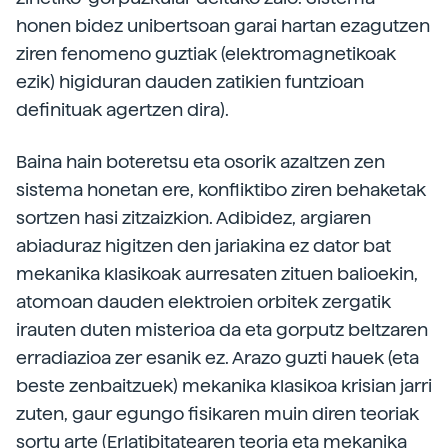
honen bidez unibertsoan garai hartan ezagutzen
ziren fenomeno guztiak (elektromagnetikoak
ezik) higiduran dauden zatikien funtzioan
definituak agertzen dira).
Baina hain boteretsu eta osorik azaltzen zen
sistema honetan ere, konfliktibo ziren behaketak
sortzen hasi zitzaizkion. Adibidez, argiaren
abiaduraz higitzen den jariakina ez dator bat
mekanika klasikoak aurresaten zituen balioekin,
atomoan dauden elektroien orbitek zergatik
irauten duten misterioa da eta gorputz beltzaren
erradiazioa zer esanik ez. Arazo guzti hauek (eta
beste zenbaitzuek) mekanika klasikoa krisian jarri
zuten, gaur egungo fisikaren muin diren teoriak
sortu arte (Erlatibitatearen teoria eta mekanika