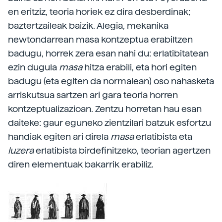
en eritziz, teoria horiek ez dira desberdinak;
baztertzaileak baizik. Alegia, mekanika
newtondarrean masa kontzeptua erabiltzen
badugu, horrek zera esan nahi du: erlatibitatean
ezin dugula
masa
hitza erabili, eta hori egiten
badugu (eta egiten da normalean) oso nahasketa
arriskutsua sartzen ari gara teoria horren
kontzeptualizazioan. Zentzu horretan hau esan
daiteke: gaur eguneko zientzilari batzuk esfortzu
handiak egiten ari direla
masa
erlatibista eta
luzera
erlatibista birdefinitzeko, teorian agertzen
diren elementuak bakarrik erabiliz.