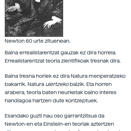
Newton 60 urte zituenean.
Baina errealistarentzat gauzak ez dira horrela.
Errealistarentzat teoria zientifikoak tresnak dira.
Baina tresna horiek ez dira Natura menperatzeko
bakarrik. Natura
ulertzeko
baizik. Eta horren
arabera, teoria baten neurketak baino interes
handiagoa hartzen dute kontzeptuek.
Esandako guzti hau oso garrantzitsua da
Newton-en eta Einstein-en teoriak aztertzen