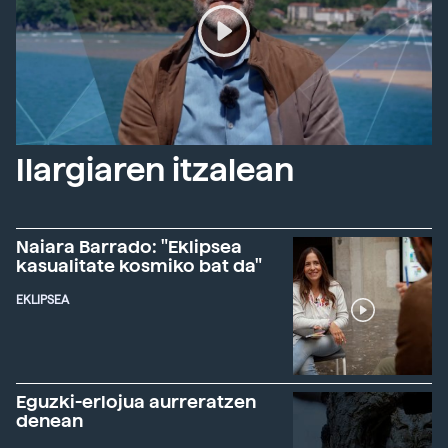
Ilargiaren itzalean
Naiara Barrado: "Eklipsea
kasualitate kosmiko bat da"
EKLIPSEA
Eguzki-erlojua aurreratzen
denean