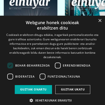
×
Webgune honek cookieak
erabiltzen ditu
Cookieak erabiltzen ditugu edukia, iragarkiak pertsonalizatzeko eta
gure trafikoa aztertzeko. Gure webgunearen erabilerari buruzko
informazioa ere partekatzen dugu gure publizitate- eta analisi-
bazkideekin, zuk eman diezun edo haiek beren zerbitzuak
erabiltzeagatik bildu duten beste informazio batzuekin konbina
dezaketenak.
BEHAR-BEHARREZKOA
ERRENDIMENDUA
BIDERATZEA
FUNTZIONALTASUNA
2026ko eka. 1a
2026ko mar. 1a
GUZTIAK ONARTU
GUZTIAK UKATU
XEHETASUNAK ERAKUTSI