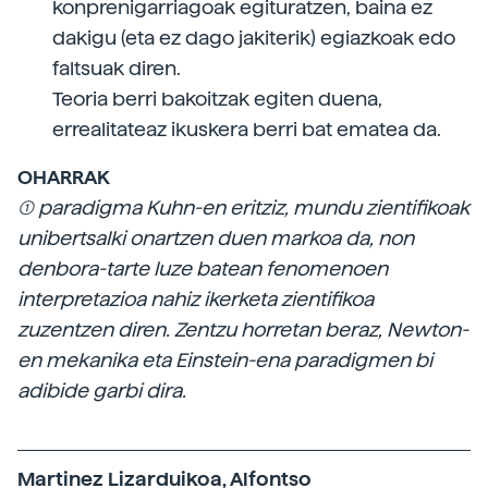
konprenigarriagoak egituratzen, baina ez
dakigu (eta ez dago jakiterik) egiazkoak edo
faltsuak diren.
Teoria berri bakoitzak egiten duena,
errealitateaz ikuskera berri bat ematea da.
OHARRAK
(1) paradigma Kuhn-en eritziz, mundu zientifikoak
unibertsalki onartzen duen markoa da, non
denbora-tarte luze batean fenomenoen
interpretazioa nahiz ikerketa zientifikoa
zuzentzen diren. Zentzu horretan beraz, Newton-
en mekanika eta Einstein-ena paradigmen bi
adibide garbi dira.
Martinez Lizarduikoa, Alfontso