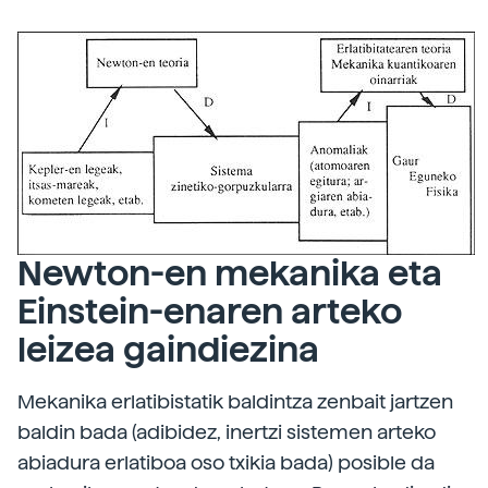
Newton-en mekanika eta
Einstein-enaren arteko
leizea gaindiezina
Mekanika erlatibistatik baldintza zenbait jartzen
baldin bada (adibidez, inertzi sistemen arteko
abiadura erlatiboa oso txikia bada) posible da