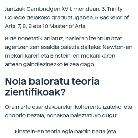
Jantziak Cambridgen XVII. mendean. 3. Trinity
College delakoko graduatugabea. 5 Backelor of
Arts. 7, 8, 9 eta 10 Master of Arts.
Bide honetatik abiatuz, hasieran izenburutzat
agertzen zen esaldia baiezta daiteke: Newton-en
mekanikaren eta Einstein-en mekanikaren
artean gaindiezinezko leizea dago.
Nola baloratu teoria
zientifikoak?
Orain arte esandakoarekin koherente izateko, eta
ondorio bezala, honakoa baieztatuko dugu:
Einstein-en teoria egia baldin bada (eta