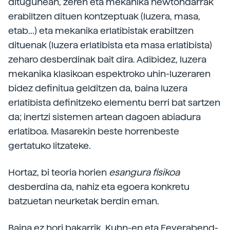
ditugunean, zeren eta mekanika newtondarrak
erabiltzen dituen kontzeptuak (luzera, masa,
etab...) eta mekanika erlatibistak erabiltzen
dituenak (luzera erlatibista eta masa erlatibista)
zeharo desberdinak bait dira. Adibidez, luzera
mekanika klasikoan espektroko uhin-luzeraren
bidez definitua gelditzen da, baina luzera
erlatibista definitzeko elementu berri bat sartzen
da; inertzi sistemen artean dagoen abiadura
erlatiboa. Masarekin beste horrenbeste
gertatuko litzateke.
Hortaz, bi teoria horien
esangura
fisikoa
desberdina da, nahiz eta egoera konkretu
batzuetan neurketak berdin eman.
Baina ez hori bakarrik. Kuhn-en eta Feyerabend-