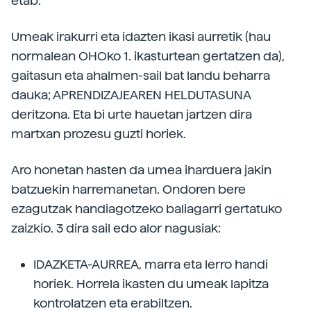
etab.
Umeak irakurri eta idazten ikasi aurretik (hau
normalean OHOko 1. ikasturtean gertatzen da),
gaitasun eta ahalmen-sail bat landu beharra
dauka; APRENDIZAJEAREN HELDUTASUNA
deritzona. Eta bi urte hauetan jartzen dira
martxan prozesu guzti horiek.
Aro honetan hasten da umea iharduera jakin
batzuekin harremanetan. Ondoren bere
ezagutzak handiagotzeko baliagarri gertatuko
zaizkio. 3 dira sail edo alor nagusiak:
IDAZKETA-AURREA, marra eta lerro handi
horiek. Horrela ikasten du umeak lapitza
kontrolatzen eta erabiltzen.