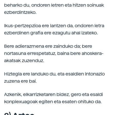
beharko du, ondoren letren eta hitzen soinuak
ezberdintzeko.
Ikus-pertzepzioa ere lantzen da, ondoren letra
ezberdinen grafia ere ezagutu ahal izateko.
Bere adierazmena ere zainduko da; bere
nortasuna errespetatuz, baina bere ahoskera-
akatsak zuzenduz.
Hiztegia ere landuko du, eta esaldien intonazio
zuzena ere bai.
Azkenik, elkarrizketaren bidez, gero eta esaldi
konplexuagoak egiten eta esaten ohituko da.