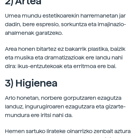
2) Artea
Umea mundu estetikoarekin harremanetan jar
dadin, bere espresio, sorkuntza eta imajinazio-
ahalmenak garatzeko.
Area honen bitartez ez bakarrik plastika, baizik
eta musika eta dramatizazioak ere landu nahi
dira: ikus-entzutekoak eta erritmoa ere bai.
3) Higienea
Arlo honetan, norbere gorputzaren ezagutza
landuz, ingurugiroaren ezagutzara eta gizarte-
mundura ere iritsi nahi da.
Hemen sartuko lirateke oinarrizko zenbait aztura