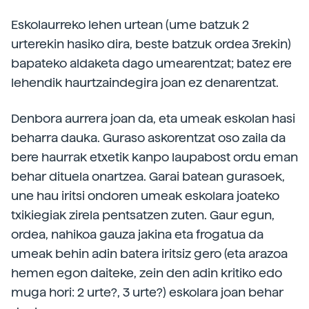
Eskolaurreko lehen urtean (ume batzuk 2
urterekin hasiko dira, beste batzuk ordea 3rekin)
bapateko aldaketa dago umearentzat; batez ere
lehendik haurtzaindegira joan ez denarentzat.
Denbora aurrera joan da, eta umeak eskolan hasi
beharra dauka. Guraso askorentzat oso zaila da
bere haurrak etxetik kanpo laupabost ordu eman
behar dituela onartzea. Garai batean gurasoek,
une hau iritsi ondoren umeak eskolara joateko
txikiegiak zirela pentsatzen zuten. Gaur egun,
ordea, nahikoa gauza jakina eta frogatua da
umeak behin adin batera iritsiz gero (eta arazoa
hemen egon daiteke, zein den adin kritiko edo
muga hori: 2 urte?, 3 urte?) eskolara joan behar