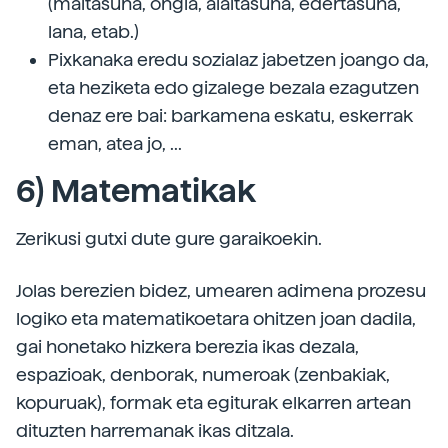
(maitasuna, ongia, alaitasuna, edertasuna,
lana, etab.)
Pixkanaka eredu sozialaz jabetzen joango da,
eta heziketa edo gizalege bezala ezagutzen
denaz ere bai: barkamena eskatu, eskerrak
eman, atea jo, ...
6) Matematikak
Zerikusi gutxi dute gure garaikoekin.
Jolas berezien bidez, umearen adimena prozesu
logiko eta matematikoetara ohitzen joan dadila,
gai honetako hizkera berezia ikas dezala,
espazioak, denborak, numeroak (zenbakiak,
kopuruak), formak eta egiturak elkarren artean
dituzten harremanak ikas ditzala.