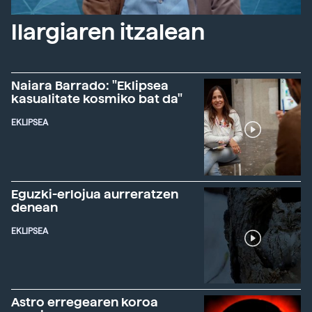
Ilargiaren itzalean
Naiara Barrado: "Eklipsea
kasualitate kosmiko bat da"
EKLIPSEA
Eguzki-erlojua aurreratzen
denean
EKLIPSEA
Astro erregearen koroa