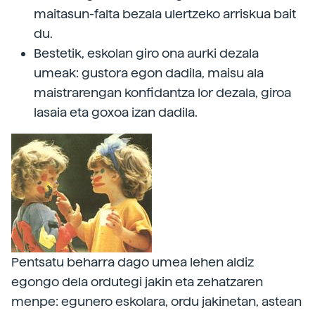
maitasun-falta bezala ulertzeko arriskua bait
du.
Bestetik, eskolan giro ona aurki dezala
umeak: gustora egon dadila, maisu ala
maistrarengan konfidantza lor dezala, giroa
lasaia eta goxoa izan dadila.
Pentsatu beharra dago umea lehen aldiz
egongo dela ordutegi jakin eta zehatzaren
menpe: egunero eskolara, ordu jakinetan, astean