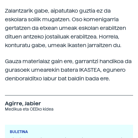
Zalantzarik gabe, aipatutako guztia ez da
eskolara soilik mugatzen. Oso komenigarria
gertatzen da etxean umeak eskolan erabiltzen
dituen antzeko jostailuak erabiltzea. Horrela,
konturatu gabe, umeak ikasten jarraitzen du.
Gauza materialaz gain ere, garrantzi handikoa da
gurasoek umearekin batera IKASTEA, egunero
denboralditxo labur bat baldin bada ere.
Agirre, Jabier
Medikua eta OEEko kidea
BULETINA