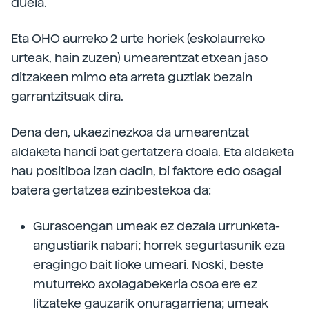
duela.
Eta OHO aurreko 2 urte horiek (eskolaurreko
urteak, hain zuzen) umearentzat etxean jaso
ditzakeen mimo eta arreta guztiak bezain
garrantzitsuak dira.
Dena den, ukaezinezkoa da umearentzat
aldaketa handi bat gertatzera doala. Eta aldaketa
hau positiboa izan dadin, bi faktore edo osagai
batera gertatzea ezinbestekoa da:
Gurasoengan umeak ez dezala urrunketa-
angustiarik nabari; horrek segurtasunik eza
eragingo bait lioke umeari. Noski, beste
muturreko axolagabekeria osoa ere ez
litzateke gauzarik onuragarriena; umeak