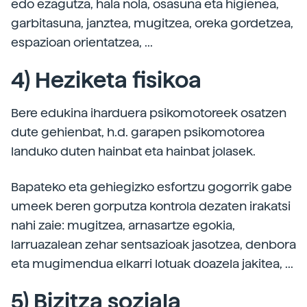
edo ezagutza, hala nola, osasuna eta higienea,
garbitasuna, janztea, mugitzea, oreka gordetzea,
espazioan orientatzea, ...
4) Heziketa fisikoa
Bere edukina iharduera psikomotoreek osatzen
dute gehienbat, h.d. garapen psikomotorea
landuko duten hainbat eta hainbat jolasek.
Bapateko eta gehiegizko esfortzu gogorrik gabe
umeek beren gorputza kontrola dezaten irakatsi
nahi zaie: mugitzea, arnasartze egokia,
larruazalean zehar sentsazioak jasotzea, denbora
eta mugimendua elkarri lotuak doazela jakitea, ...
5) Bizitza soziala