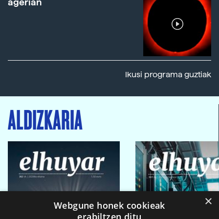
agerian
Ikusi programa guztiak
ALDIZKARIA
×
Webgune honek cookieak
erabiltzen ditu