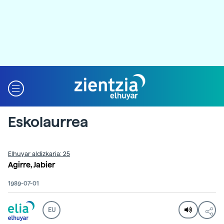
Eskolaurrea
Elhuyar aldizkaria: 25
Agirre, Jabier
1989-07-01
EU