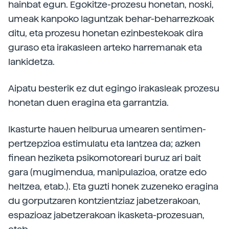
hainbat egun. Egokitze-prozesu honetan, noski,
umeak kanpoko laguntzak behar-beharrezkoak
ditu, eta prozesu honetan ezinbestekoak dira
guraso eta irakasleen arteko harremanak eta
lankidetza.
Aipatu besterik ez dut egingo irakasleak prozesu
honetan duen eragina eta garrantzia.
Ikasturte hauen helburua umearen sentimen-
pertzepzioa estimulatu eta lantzea da; azken
finean heziketa psikomotoreari buruz ari bait
gara (mugimendua, manipulazioa, oratze edo
heltzea, etab.). Eta guzti honek zuzeneko eragina
du gorputzaren kontzientziaz jabetzerakoan,
espazioaz jabetzerakoan ikasketa-prozesuan,