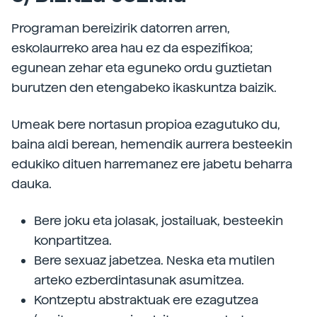
Programan bereizirik datorren arren,
eskolaurreko area hau ez da espezifikoa;
egunean zehar eta eguneko ordu guztietan
burutzen den etengabeko ikaskuntza baizik.
Umeak bere nortasun propioa ezagutuko du,
baina aldi berean, hemendik aurrera besteekin
edukiko dituen harremanez ere jabetu beharra
dauka.
Bere joku eta jolasak, jostailuak, besteekin
konpartitzea.
Bere sexuaz jabetzea. Neska eta mutilen
arteko ezberdintasunak asumitzea.
Kontzeptu abstraktuak ere ezagutzea