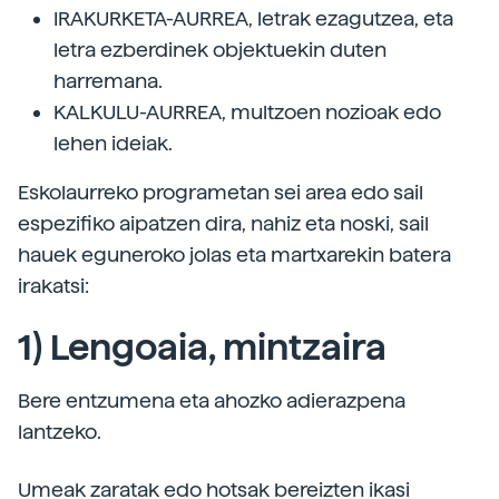
IRAKURKETA-AURREA, letrak ezagutzea, eta
letra ezberdinek objektuekin duten
harremana.
KALKULU-AURREA, multzoen nozioak edo
lehen ideiak.
Eskolaurreko programetan sei area edo sail
espezifiko aipatzen dira, nahiz eta noski, sail
hauek eguneroko jolas eta martxarekin batera
irakatsi:
1) Lengoaia, mintzaira
Bere entzumena eta ahozko adierazpena
lantzeko.
Umeak zaratak edo hotsak bereizten ikasi