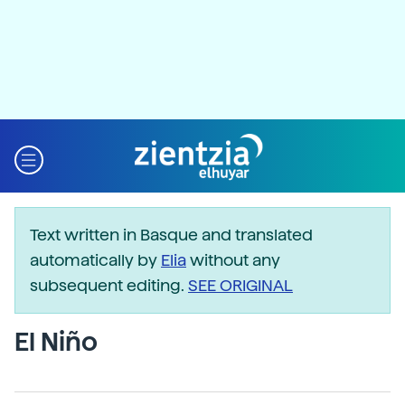
Text written in Basque and translated
automatically by
Elia
without any
subsequent editing.
SEE ORIGINAL
El Niño