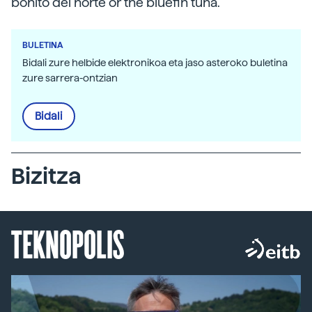
bonito del norte or the bluefin tuna.
BULETINA
Bidali zure helbide elektronikoa eta jaso asteroko buletina
zure sarrera-ontzian
Bidali
Bizitza
TEKNOPOLIS