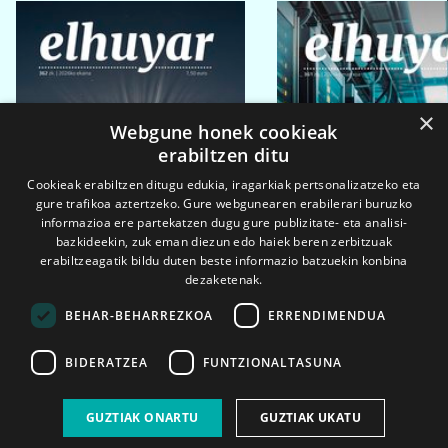
×
Webgune honek cookieak
erabiltzen ditu
Cookieak erabiltzen ditugu edukia, iragarkiak pertsonalizatzeko eta
gure trafikoa aztertzeko. Gure webgunearen erabilerari buruzko
informazioa ere partekatzen dugu gure publizitate- eta analisi-
bazkideekin, zuk eman diezun edo haiek beren zerbitzuak
erabiltzeagatik bildu duten beste informazio batzuekin konbina
dezaketenak.
BEHAR-BEHARREZKOA
ERRENDIMENDUA
BIDERATZEA
FUNTZIONALTASUNA
2026ko eka. 1a
2026ko mar. 1a
GUZTIAK ONARTU
GUZTIAK UKATU