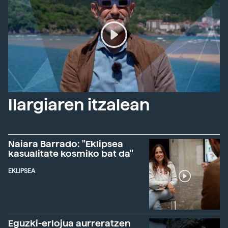
Ilargiaren itzalean
Naiara Barrado: "Eklipsea
kasualitate kosmiko bat da"
EKLIPSEA
Eguzki-erlojua aurreratzen