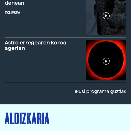
denean
EKLIPSEA
Astro erregearen koroa
agerian
Ikusi programa guztiak
ALDIZKARIA