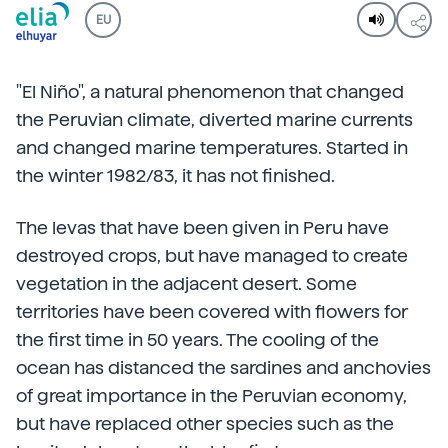
EU
"El Niño", a natural phenomenon that changed
the Peruvian climate, diverted marine currents
and changed marine temperatures. Started in
the winter 1982/83, it has not finished.
The levas that have been given in Peru have
destroyed crops, but have managed to create
vegetation in the adjacent desert. Some
territories have been covered with flowers for
the first time in 50 years. The cooling of the
ocean has distanced the sardines and anchovies
of great importance in the Peruvian economy,
but have replaced other species such as the