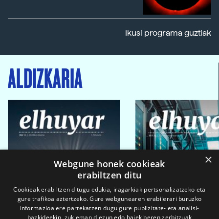
Ikusi programa guztiak
ALDIZKARIA
×
Webgune honek cookieak
erabiltzen ditu
Cookieak erabiltzen ditugu edukia, iragarkiak pertsonalizatzeko eta
gure trafikoa aztertzeko. Gure webgunearen erabilerari buruzko
informazioa ere partekatzen dugu gure publizitate- eta analisi-
bazkideekin, zuk eman diezun edo haiek beren zerbitzuak