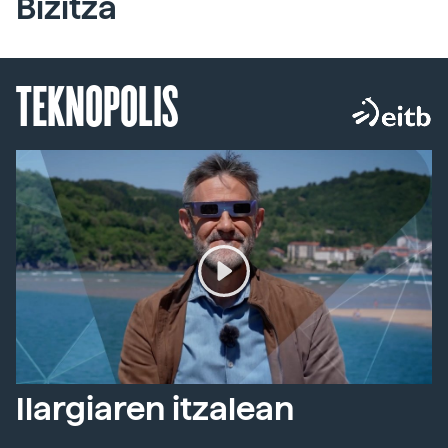
Bizitza
TEKNOPOLIS
Ilargiaren itzalean