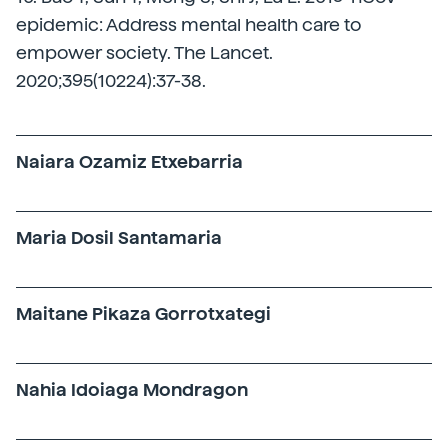
epidemic: Address mental health care to
empower society. The Lancet.
2020;395(10224):37-38.
Naiara Ozamiz Etxebarria
Maria Dosil Santamaria
Maitane Pikaza Gorrotxategi
Nahia Idoiaga Mondragon