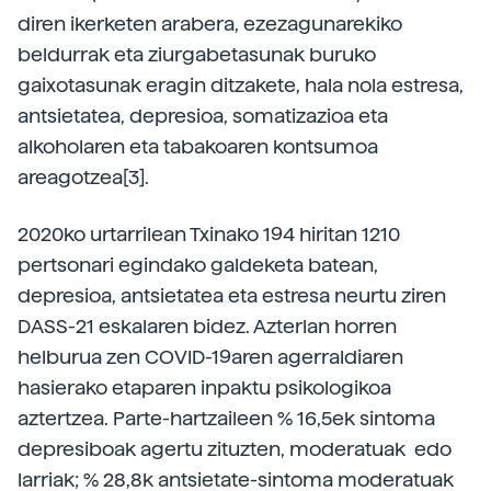
diren ikerketen arabera, ezezagunarekiko
beldurrak eta ziurgabetasunak buruko
gaixotasunak eragin ditzakete, hala nola estresa,
antsietatea, depresioa, somatizazioa eta
alkoholaren eta tabakoaren kontsumoa
areagotzea[3].
2020ko urtarrilean Txinako 194 hiritan 1210
pertsonari egindako galdeketa batean,
depresioa, antsietatea eta estresa neurtu ziren
DASS-21 eskalaren bidez. Azterlan horren
helburua zen COVID-19aren agerraldiaren
hasierako etaparen inpaktu psikologikoa
aztertzea. Parte-hartzaileen % 16,5ek sintoma
depresiboak agertu zituzten, moderatuak edo
larriak; % 28,8k antsietate-sintoma moderatuak