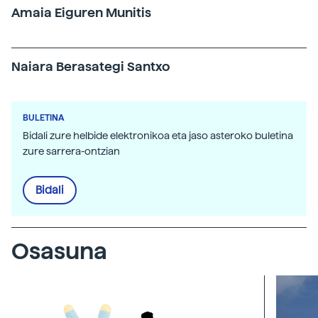
Amaia Eiguren Munitis
Naiara Berasategi Santxo
BULETINA
Bidali zure helbide elektronikoa eta jaso asteroko buletina
zure sarrera-ontzian
Bidali
Osasuna