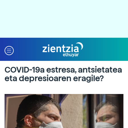
COVID-19a estresa, antsietatea
eta depresioaren eragile?