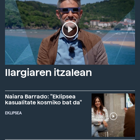
Ilargiaren itzalean
Naiara Barrado: "Eklipsea
kasualitate kosmiko bat da"
EKLIPSEA