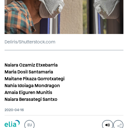
Deliris/Shutterstock.com
Naiara Ozamiz Etxebarria
Maria Dosil Santamaria
Maitane Pikaza Gorrotxategi
Nahia Idoiaga Mondragon
Amaia Eiguren Munitis
Naiara Berasategi Santxo
2020-04-16
EU