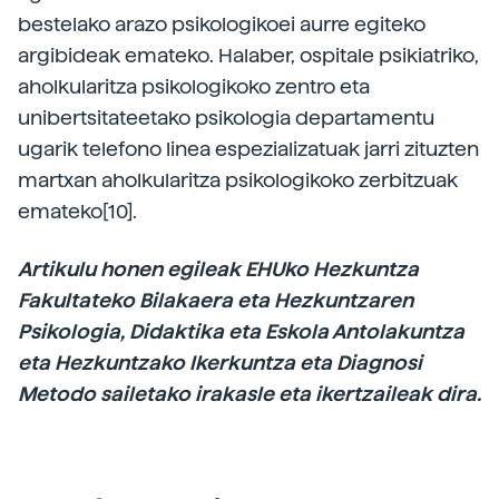
bestelako arazo psikologikoei aurre egiteko
argibideak emateko. Halaber, ospitale psikiatriko,
aholkularitza psikologikoko zentro eta
unibertsitateetako psikologia departamentu
ugarik telefono linea espezializatuak jarri zituzten
martxan aholkularitza psikologikoko zerbitzuak
emateko[10].
Artikulu honen egileak EHUko Hezkuntza
Fakultateko Bilakaera eta Hezkuntzaren
Psikologia, Didaktika eta Eskola Antolakuntza
eta Hezkuntzako Ikerkuntza eta Diagnosi
Metodo sailetako irakasle eta ikertzaileak dira.