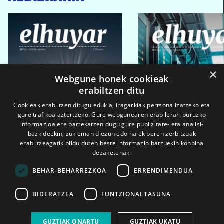
×
Webgune honek cookieak
erabiltzen ditu
Cookieak erabiltzen ditugu edukia, iragarkiak pertsonalizatzeko eta
gure trafikoa aztertzeko. Gure webgunearen erabilerari buruzko
informazioa ere partekatzen dugu gure publizitate- eta analisi-
bazkideekin, zuk eman diezun edo haiek beren zerbitzuak
erabiltzeagatik bildu duten beste informazio batzuekin konbina
dezaketenak.
BEHAR-BEHARREZKOA
ERRENDIMENDUA
BIDERATZEA
FUNTZIONALTASUNA
2026ko eka. 1a
2026ko mar. 1a
GUZTIAK ONARTU
GUZTIAK UKATU