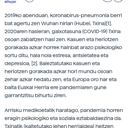
2019ko abenduan, koronabirus-pneumonia berri
bat agertu zen Wuhan hirian (Hubei, Txina)[1].
2020aren hasieran, gaixotasuna (COVID-19) Txina
osoan zabaltzen hasi zen. Kasuen eta heriotzen
gorakada azkar horrek hainbat arazo psikologiko
sortu ditu, hala nola estresa, antsietatea eta
depresioa, [2]. Baieztatutako kasuen eta
heriotzen gorakada azkar hori mundu osoan
zehar azkar hedatu zen, eta Europa oro har eta
baita Euskal Herria ere pandemiaren gune
garrantzitsu bihurtu ziren.
Arrisku medikoetatik haratago, pandemia horren
eragin psikologiko eta soziala eztabaidaezina da.
Txinatik (kaltetutako lehen herrialdea) heltzen