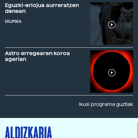
Eguzki-erlojua aurreratzen
denean
EKLIPSEA
Astro erregearen koroa
agerian
Ikusi programa guztiak
ALDIZKARIA