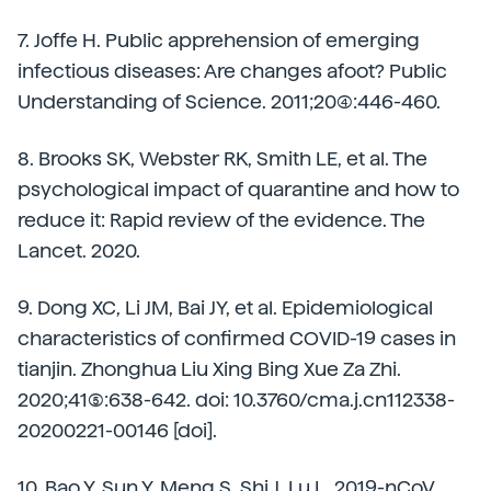
7. Joffe H. Public apprehension of emerging
infectious diseases: Are changes afoot? Public
Understanding of Science. 2011;20(4):446-460.
8. Brooks SK, Webster RK, Smith LE, et al. The
psychological impact of quarantine and how to
reduce it: Rapid review of the evidence. The
Lancet. 2020.
9. Dong XC, Li JM, Bai JY, et al. Epidemiological
characteristics of confirmed COVID-19 cases in
tianjin. Zhonghua Liu Xing Bing Xue Za Zhi.
2020;41(5):638-642. doi: 10.3760/cma.j.cn112338-
20200221-00146 [doi].
10. Bao Y, Sun Y, Meng S, Shi J, Lu L. 2019-nCoV