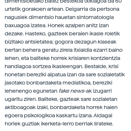
dimentsioetako batez bestekoa txikiagoa da 60
urtetik gorakoen artean. Deigarria da pertsona
nagusiek dimentsio hauetan sintomatologia
baxuagoa izatea. Honek azalpen anitz izan
dezake. Hasteko, gazteek beraien ikasle roletik
bizitako antsietatea; gogora dezagun klaseak
bertan behera geratu zirela itxialdia ezarri baino
lehen, eta baliteke horrek krisiaren kontzientzia
handiagoa sortzea ikasleengan. Bestalde, krisi
honetan bereziki aipatua izan da sare sozialetatik
jasotako bonbardaketa mediatikoa, bereziki
lehenengo egunetan
fake news
-ak izugarri
ugaritu ziren. Baliteke, gazteak sare sozialetan
aktiboagoak izaki, bonbardaketa horrek haien
egoera psikologikoa kaskartu izana. Aldagai
horiek guztiak ikerketa-lerro berriak lirateke.