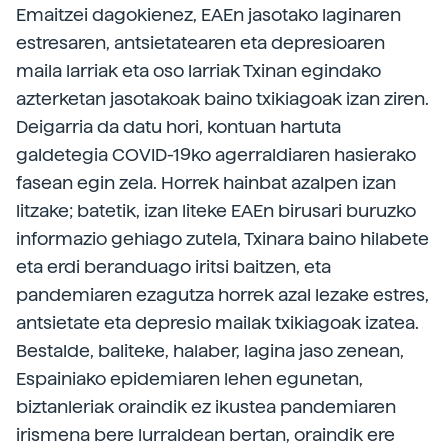
Emaitzei dagokienez, EAEn jasotako laginaren
estresaren, antsietatearen eta depresioaren
maila larriak eta oso larriak Txinan egindako
azterketan jasotakoak baino txikiagoak izan ziren.
Deigarria da datu hori, kontuan hartuta
galdetegia COVID-19ko agerraldiaren hasierako
fasean egin zela. Horrek hainbat azalpen izan
litzake; batetik, izan liteke EAEn birusari buruzko
informazio gehiago zutela, Txinara baino hilabete
eta erdi beranduago iritsi baitzen, eta
pandemiaren ezagutza horrek azal lezake estres,
antsietate eta depresio mailak txikiagoak izatea.
Bestalde, baliteke, halaber, lagina jaso zenean,
Espainiako epidemiaren lehen egunetan,
biztanleriak oraindik ez ikustea pandemiaren
irismena bere lurraldean bertan, oraindik ere