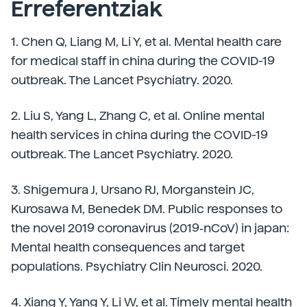
Erreferentziak
1. Chen Q, Liang M, Li Y, et al. Mental health care
for medical staff in china during the COVID-19
outbreak. The Lancet Psychiatry. 2020.
2. Liu S, Yang L, Zhang C, et al. Online mental
health services in china during the COVID-19
outbreak. The Lancet Psychiatry. 2020.
3. Shigemura J, Ursano RJ, Morganstein JC,
Kurosawa M, Benedek DM. Public responses to
the novel 2019 coronavirus (2019‐nCoV) in japan:
Mental health consequences and target
populations. Psychiatry Clin Neurosci. 2020.
4. Xiang Y, Yang Y, Li W, et al. Timely mental health