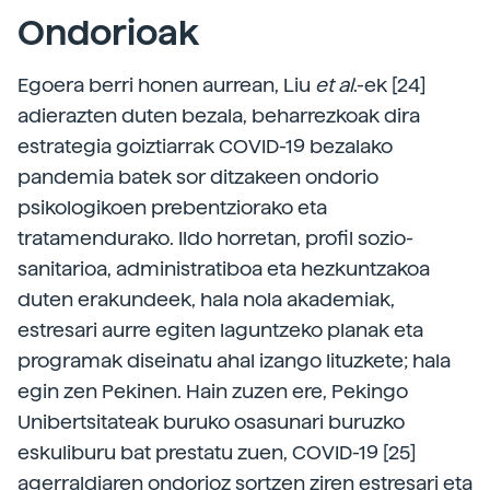
Ondorioak
Egoera berri honen aurrean, Liu
et al
.-ek [24]
adierazten duten bezala, beharrezkoak dira
estrategia goiztiarrak COVID-19 bezalako
pandemia batek sor ditzakeen ondorio
psikologikoen prebentziorako eta
tratamendurako. Ildo horretan, profil sozio-
sanitarioa, administratiboa eta hezkuntzakoa
duten erakundeek, hala nola akademiak,
estresari aurre egiten laguntzeko planak eta
programak diseinatu ahal izango lituzkete; hala
egin zen Pekinen. Hain zuzen ere, Pekingo
Unibertsitateak buruko osasunari buruzko
eskuliburu bat prestatu zuen, COVID-19 [25]
agerraldiaren ondorioz sortzen ziren estresari eta