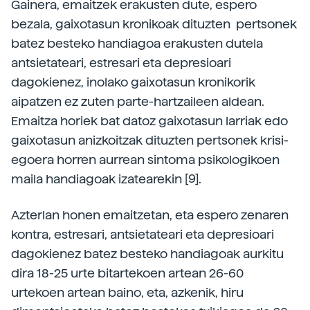
Gainera, emaitzek erakusten dute, espero
bezala, gaixotasun kronikoak dituzten pertsonek
batez besteko handiagoa erakusten dutela
antsietateari, estresari eta depresioari
dagokienez, inolako gaixotasun kronikorik
aipatzen ez zuten parte-hartzaileen aldean.
Emaitza horiek bat datoz gaixotasun larriak edo
gaixotasun anizkoitzak dituzten pertsonek krisi-
egoera horren aurrean sintoma psikologikoen
maila handiagoak izatearekin [9].
Azterlan honen emaitzetan, eta espero zenaren
kontra, estresari, antsietateari eta depresioari
dagokienez batez besteko handiagoak aurkitu
dira 18-25 urte bitartekoen artean 26-60
urtekoen artean baino, eta, azkenik, hiru