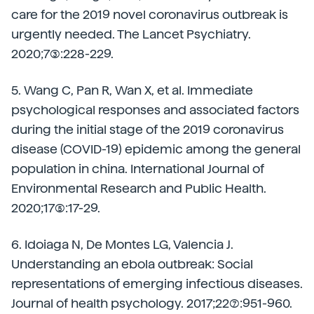
care for the 2019 novel coronavirus outbreak is
urgently needed. The Lancet Psychiatry.
2020;7(3):228-229.
5. Wang C, Pan R, Wan X, et al. Immediate
psychological responses and associated factors
during the initial stage of the 2019 coronavirus
disease (COVID-19) epidemic among the general
population in china. International Journal of
Environmental Research and Public Health.
2020;17(5):17-29.
6. Idoiaga N, De Montes LG, Valencia J.
Understanding an ebola outbreak: Social
representations of emerging infectious diseases.
Journal of health psychology. 2017;22(7):951-960.