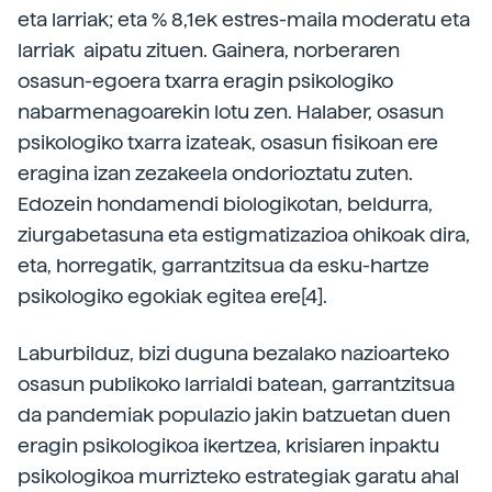
eta larriak; eta % 8,1ek estres-maila moderatu eta
larriak aipatu zituen. Gainera, norberaren
osasun-egoera txarra eragin psikologiko
nabarmenagoarekin lotu zen. Halaber, osasun
psikologiko txarra izateak, osasun fisikoan ere
eragina izan zezakeela ondorioztatu zuten.
Edozein hondamendi biologikotan, beldurra,
ziurgabetasuna eta estigmatizazioa ohikoak dira,
eta, horregatik, garrantzitsua da esku-hartze
psikologiko egokiak egitea ere[4].
Laburbilduz, bizi duguna bezalako nazioarteko
osasun publikoko larrialdi batean, garrantzitsua
da pandemiak populazio jakin batzuetan duen
eragin psikologikoa ikertzea, krisiaren inpaktu
psikologikoa murrizteko estrategiak garatu ahal