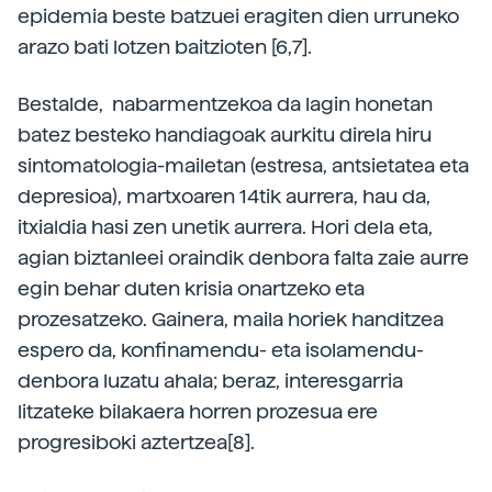
epidemia beste batzuei eragiten dien urruneko
arazo bati lotzen baitzioten [6,7].
Bestalde, nabarmentzekoa da lagin honetan
batez besteko handiagoak aurkitu direla hiru
sintomatologia-mailetan (estresa, antsietatea eta
depresioa), martxoaren 14tik aurrera, hau da,
itxialdia hasi zen unetik aurrera. Hori dela eta,
agian biztanleei oraindik denbora falta zaie aurre
egin behar duten krisia onartzeko eta
prozesatzeko. Gainera, maila horiek handitzea
espero da, konfinamendu- eta isolamendu-
denbora luzatu ahala; beraz, interesgarria
litzateke bilakaera horren prozesua ere
progresiboki aztertzea[8].