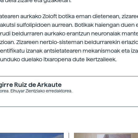
 dela zizare eta gizakietan.
tatearen aurkako Zoloft botika eman dietenean, zizare
rakutsi sulfolipidoen aurrean. Botikak haiengan duen 
dirudi beldurraren aurkako erantzun neuronalak mant
uzioan. Zizareen nerbio-sisteman beldurrarekin erlazi
dentifikatu izanak antsietatearen mekanismoak eta iz
gunduko duelako itxaropena dute ikertzaileek.
girre Ruiz de Arkaute
orea. Elhuyar Zientziako erredaktorea.