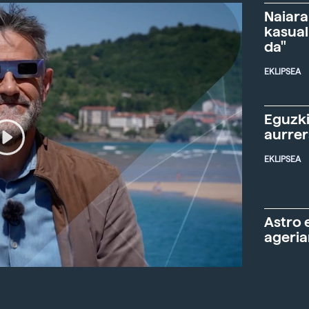
Naiara
kasual
da"
EKLIPSEA
Eguzki
aurre
EKLIPSEA
Astro 
ageria