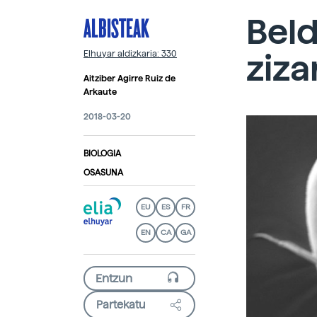
ALBISTEAK
Beld
ziza
Elhuyar aldizkaria: 330
Aitziber Agirre Ruiz de
Arkaute
2018-03-20
BIOLOGIA
OSASUNA
EU
ES
FR
EN
CA
GA
Partekatu