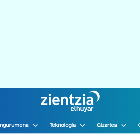
Ingurumena
Teknologia
Gizartea