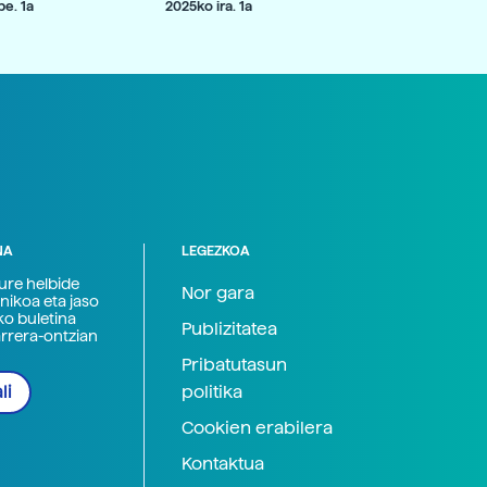
e. 1a
2025ko ira. 1a
NA
LEGEZKOA
zure helbide
Nor gara
nikoa eta jaso
ko buletina
Publizitatea
arrera-ontzian
Pribatutasun
politika
li
Cookien erabilera
Kontaktua