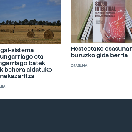
Hesteetako osasunar
agai-sistema
buruzko gida berria
ungarriago eta
ngarriago batek
OSASUNA
ik behera aldatuko
 nekazaritza
MIA