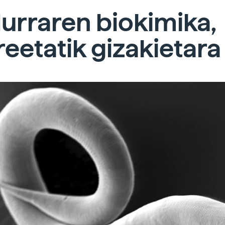
urraren biokimika,
reetatik gizakietara