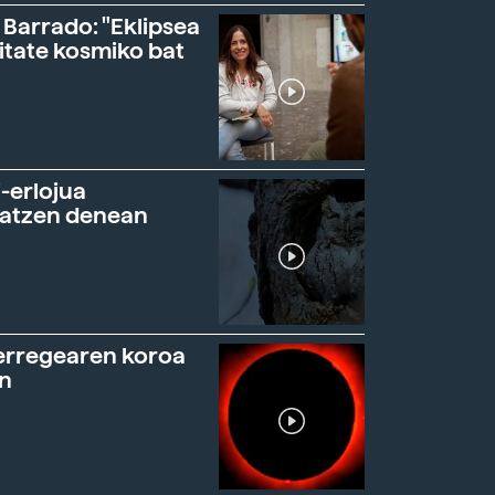
 Barrado: "Eklipsea
itate kosmiko bat
-erlojua
ratzen denean
erregearen koroa
n