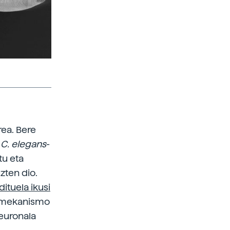
rea. Bere
,
C. elegans
-
tu eta
zten dio.
dituela ikusi
in mekanismo
neuronala