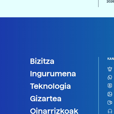
2026
Bizitza
KAN
Ingurumena
Teknologia
Gizartea
Oinarrizkoak