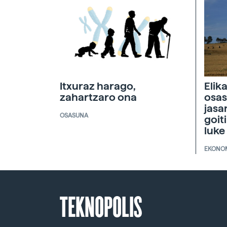
Itxuraz harago,
Elik
zahartzaro ona
osas
jasa
OSASUNA
goit
luke
EKONO
TEKNOPOLIS