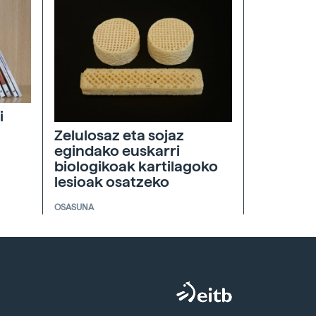
i
Zelulosaz eta sojaz
egindako euskarri
biologikoak kartilagoko
lesioak osatzeko
OSASUNA