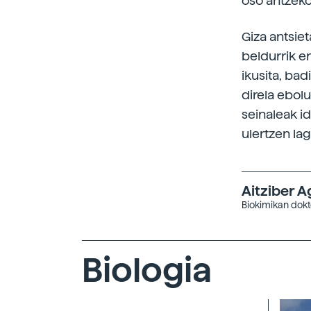
oso antzekoa
Giza antsie
beldurrik e
ikusita, ba
direla ebol
seinaleak i
ulertzen la
Aitziber A
Biokimikan dokt
Biologia