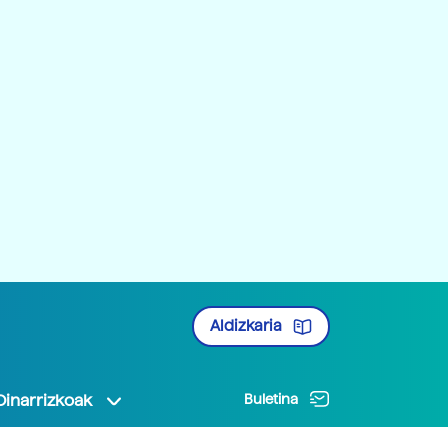
Aldizkaria
Oinarrizkoak
Buletina