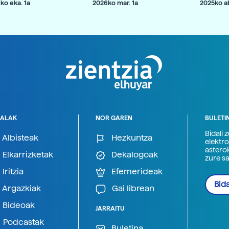
ko eka. 1a
2026ko mar. 1a
2025ko ab
ALAK
NOR GAREN
BULETI
Bidali 
Albisteak
Hezkuntza
elektro
astero
Elkarrizketak
Dekalogoak
zure s
Iritzia
Efemerideak
Bida
Argazkiak
Gai librean
Bideoak
JARRAITU
Podcastak
Buletina