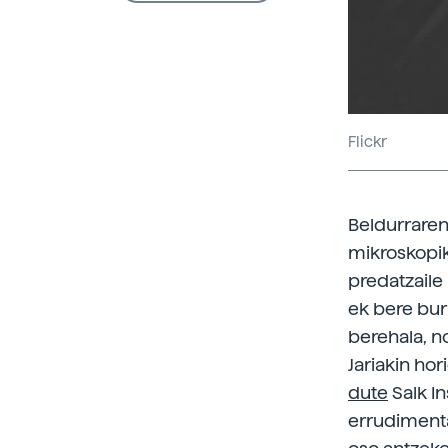
Flickr
Beldurraren
mikroskopiko
predatzaile 
ek bere bur
berehala, no
Jariakin ho
dute
Salk In
errudimenta