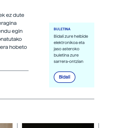
ek ez dute
eragina
BULETINA
endu egin
Bidali zure helbide
onatutako
elektronikoa eta
aera hobeto
jaso asteroko
buletina zure
sarrera-ontzian
Bidali