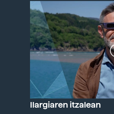
Ilargiaren itzalean