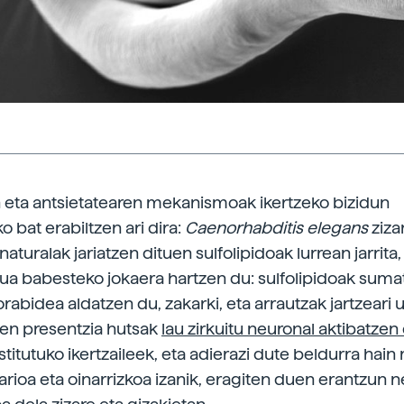
 eta antsietatearen mekanismoak ikertzeko bizidun
 bat erabiltzen ari dira:
Caenorhabditis
elegans
ziza
naturalak jariatzen dituen sulfolipidoak lurrean jarrita
ua babesteko jokaera hartzen du: sulfolipidoak suma
rabidea aldatzen du, zakarki, eta arrautzak jartzeari u
rien presentzia hutsak
lau zirkuitu neuronal aktibatzen 
stitutuko ikertzaileek, eta adierazi dute beldurra ha
rioa eta oinarrizkoa izanik, eragiten duen erantzun 