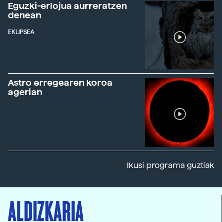
Eguzki-erlojua aurreratzen
denean
EKLIPSEA
Astro erregearen koroa
agerian
Ikusi programa guztiak
ALDIZKARIA