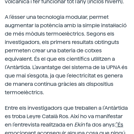
volcànica i fer funcionar tot l'any (inclòs hivern).
A l'ésser una tecnologia modular, permet
augmentar la potència amb la simple instal·lació
de més mòduls termoelèctrics. Segons els
investigadors, els primers resultats obtinguts
permeten crear una bateria de cotxes
equivalent. És el que els científics utilitzen a
l'Antàrtida. L'avantatge del sistema de la UPNA és
que mai s'esgota, ja que l'electricitat es genera
de manera contínua gràcies als dispositius
termoelèctrics.
Entre els investigadors que treballen a l'Antàrtida
es troba Leyre Català Ros. Així ho va manifestar
en l'entrevista realitzada en
Ekin
fa dos anys:
"És
emocionant aconseguir alguna cosa que ningú