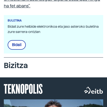
ha fet abans".
BULETINA
Bidali zure helbide elektronikoa eta jaso asteroko buletina
zure sarrera-ontzian
Bidali
Bizitza
TEKNOPOLIS