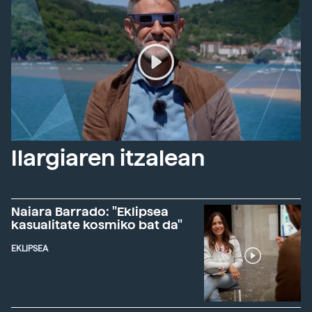
Ilargiaren itzalean
Naiara Barrado: "Eklipsea
kasualitate kosmiko bat da"
EKLIPSEA