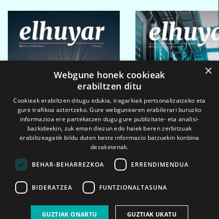
×
Webgune honek cookieak
erabiltzen ditu
Cookieak erabiltzen ditugu edukia, iragarkiak pertsonalizatzeko eta
gure trafikoa aztertzeko. Gure webgunearen erabilerari buruzko
informazioa ere partekatzen dugu gure publizitate- eta analisi-
bazkideekin, zuk eman diezun edo haiek beren zerbitzuak
erabiltzeagatik bildu duten beste informazio batzuekin konbina
dezaketenak.
BEHAR-BEHARREZKOA
ERRENDIMENDUA
BIDERATZEA
FUNTZIONALTASUNA
2026ko eka. 1a
2026ko mar. 1a
GUZTIAK ONARTU
GUZTIAK UKATU