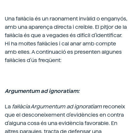
Una fal·làcia és un raonament invàlid o enganyós,
amb una aparença directa i creïble. El pitjor de la
fal·làcia és que a vegades és difícil d'identificar.
Hi ha moltes fal·làcies i cal anar amb compte
amb elles. A continuació es presenten algunes
fal·làcies d'ús freqüent:
Argumentum ad ignoratiam:
La
fal·làcia Argumentum ad ignoratiam
reconeix
que el desconeixement d'evidències en contra
d'alguna cosa és una evidència favorable. En
altres paraules, tracta de defensar una