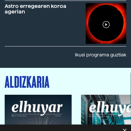
Astro erregearen koroa
agerian
Ikusi programa guztiak
ALDIZKARIA
×