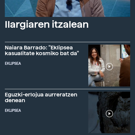
Ilargiaren itzalean
Naiara Barrado: "Eklipsea
kasualitate kosmiko bat da"
EKLIPSEA
Eguzki-erlojua aurreratzen
denean
EKLIPSEA