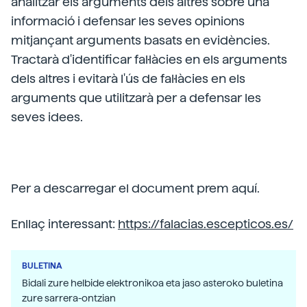
analitzar els arguments dels altres sobre una
informació i defensar les seves opinions
mitjançant arguments basats en evidències.
Tractarà d'identificar fal·làcies en els arguments
dels altres i evitarà l'ús de fal·làcies en els
arguments que utilitzarà per a defensar les
seves idees.
Per a descarregar el document prem aquí.
Enllaç interessant:
https://falacias.escepticos.es/
BULETINA
Bidali zure helbide elektronikoa eta jaso asteroko buletina
zure sarrera-ontzian