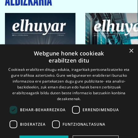
×
Webgune honek cookieak
erabiltzen ditu
Cookieak erabiltzen ditugu edukia, iragarkiak pertsonalizatzeko eta
gure trafikoa aztertzeko. Gure webgunearen erabilerari buruzko
informazioa ere partekatzen dugu gure publizitate- eta analisi-
bazkideekin, zuk eman diezun edo haiek beren zerbitzuak
erabiltzeagatik bildu duten beste informazio batzuekin konbina
dezaketenak.
BEHAR-BEHARREZKOA
ERRENDIMENDUA
BIDERATZEA
FUNTZIONALTASUNA
2026ko eka. 1a
2026ko mar. 1a