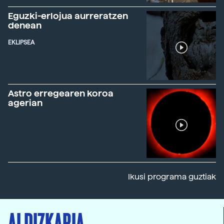
Eguzki-erlojua aurreratzen
denean
EKLIPSEA
Astro erregearen koroa
agerian
Ikusi programa guztiak
ALDIZKARIA