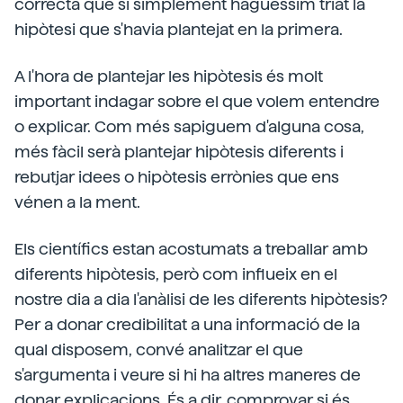
correcta que si simplement haguéssim triat la
hipòtesi que s'havia plantejat en la primera.
A l'hora de plantejar les hipòtesis és molt
important indagar sobre el que volem entendre
o explicar. Com més sapiguem d'alguna cosa,
més fàcil serà plantejar hipòtesis diferents i
rebutjar idees o hipòtesis errònies que ens
vénen a la ment.
Els científics estan acostumats a treballar amb
diferents hipòtesis, però com influeix en el
nostre dia a dia l'anàlisi de les diferents hipòtesis?
Per a donar credibilitat a una informació de la
qual disposem, convé analitzar el que
s'argumenta i veure si hi ha altres maneres de
donar explicacions. És a dir, comprovar si és