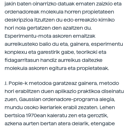
jakin baten oinarrizko datuak ematen zaizkio eta
ordenadoreak molekula horren propietateen
deskripzioa itzultzen du edo erreakzio kimiko
hori nola gertatzen den azaltzen du.
Esperimentu-mota askoren emaitzak
aurreikusteko balio du eta, gainera, esperimentu
konplexu eta garestirik gabe, teorikoki eta
fidagarritasun handiz aurreikus daitezke
molekula askoren egitura eta propietateak.
J. Pople-k metodoa garatzeaz gainera, metodo
hori erabiltzen duen aplikazio praktikoa diseinatu
zuen, Gaussian ordenadore-programa alegia,
mundu osoko ikerlariek erabil zezaten. Lehen
bertsioa 1970ean kaleratu zen eta geroztik,
azkena aurten bertan atera delarik, etengabe