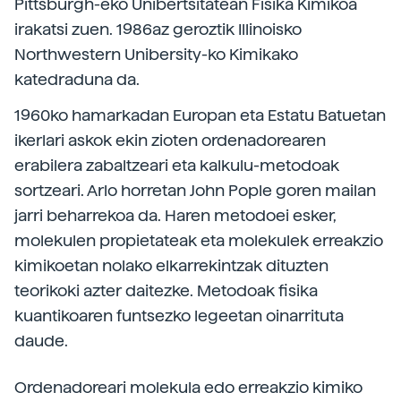
Pittsburgh-eko Unibertsitatean Fisika Kimikoa
irakatsi zuen. 1986az geroztik Illinoisko
Northwestern Unibersity-ko Kimikako
katedraduna da.
1960ko hamarkadan Europan eta Estatu Batuetan
ikerlari askok ekin zioten ordenadorearen
erabilera zabaltzeari eta kalkulu-metodoak
sortzeari. Arlo horretan John Pople goren mailan
jarri beharrekoa da. Haren metodoei esker,
molekulen propietateak eta molekulek erreakzio
kimikoetan nolako elkarrekintzak dituzten
teorikoki azter daitezke. Metodoak fisika
kuantikoaren funtsezko legeetan oinarrituta
daude.
Ordenadoreari molekula edo erreakzio kimiko