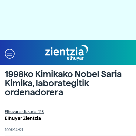
1998ko Kimikako Nobel Saria
Kimika, laborategitik
ordenadorera
Elhuyar aldizkaria: 138
Elhuyar Zientzia
1998-12-01