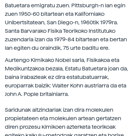
Batuetara emigratu zuen. Pittsburgh-n lan egin
zuen 1950-60 bitartean eta Kaliforniako
Unibertsitatean, San Diego-n, 1960tik 1979ra.
Santa Barvarako Fisika Teorikoko Institutuko
zuzendaria izan da 1979-84 bitartean eta bertan
lan egiten du oraindik, 75 urte baditu ere.
Aurtengo Kimikako Nobel saria, Fisikakoa eta
Medikuntzakoa bezala, Estatu Batuetara joan da,
baina irabazleak ez dira estatubatuarrak,
europarrak baizik: Walter Kohn austriarra da eta
John A. Pople britainiarra.
Saridunak aitzindariak izan dira molekulen
propietateen eta molekulen artean gertatzen
diren prozesu kimikoen azterketa teorikoak
egiteko kalkulu-metodoak garatzen eta horixe