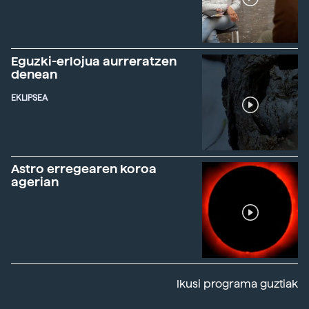
Eguzki-erlojua aurreratzen
denean
EKLIPSEA
Astro erregearen koroa
agerian
Ikusi programa guztiak