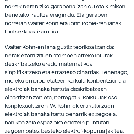
horrek berebiziko garapena izan du eta kimikan
benetako iraultza eragin du. Eta garapen
horretan Walter Kohn eta John Pople-ren lanak
funtsezkoak izan dira.
Walter Kohn-en lana guztiz teorikoa izan da:
berak ezarri zituen atomoen arteko loturak
deskribatzeko eredu matematikoa
sinplifikatzeko eta errazteko oinarriak. Lehenago,
molekulen propietateen kalkulu konbentzionala
elektroiak banaka hartuta deskribatzean
oinarritzen zen eta, horregatik, kalkuluak oso
konplexuak ziren. W. Kohn-ek erakutsi zuen
elektroiak banaka hartu beharrik ez zegoela,
nahikoa zela espazioko edozein puntutan
zegoen batez besteko elektroi-kopurua jakitea,