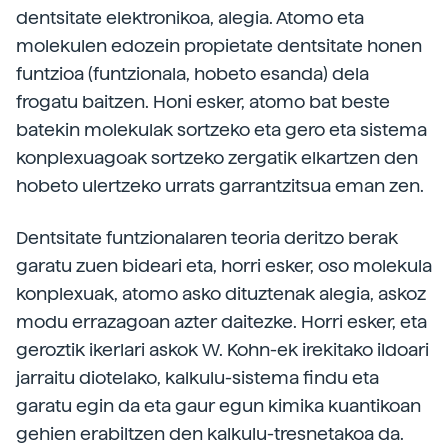
dentsitate elektronikoa, alegia. Atomo eta
molekulen edozein propietate dentsitate honen
funtzioa (funtzionala, hobeto esanda) dela
frogatu baitzen. Honi esker, atomo bat beste
batekin molekulak sortzeko eta gero eta sistema
konplexuagoak sortzeko zergatik elkartzen den
hobeto ulertzeko urrats garrantzitsua eman zen.
Dentsitate funtzionalaren teoria deritzo berak
garatu zuen bideari eta, horri esker, oso molekula
konplexuak, atomo asko dituztenak alegia, askoz
modu errazagoan azter daitezke. Horri esker, eta
geroztik ikerlari askok W. Kohn-ek irekitako ildoari
jarraitu diotelako, kalkulu-sistema findu eta
garatu egin da eta gaur egun kimika kuantikoan
gehien erabiltzen den kalkulu-tresnetakoa da.