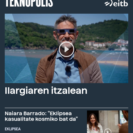
Ilargiaren itzalean
Naiara Barrado: "Eklipsea
kasualitate kosmiko bat da"
EKLIPSEA