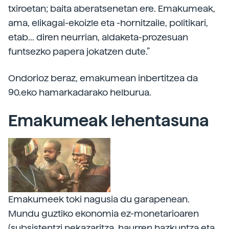
txiroetan; baita aberatsenetan ere. Emakumeak,
ama, elikagai-ekoizle eta -hornitzaile, politikari,
etab... diren neurrian, aldaketa-prozesuan
funtsezko papera jokatzen dute.”
Ondorioz beraz, emakumean inbertitzea da
90.eko hamarkadarako helburua.
Emakumeak lehentasuna
Emakumeek toki nagusia du garapenean.
Mundu guztiko ekonomia ez-monetarioaren
(subsistentzi nekazaritza, haurren hazkuntza eta