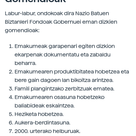
Labur-labur, ondokoak dira Nazio Batuen
Biztanleri Fondoak Gobernuei eman dizkien
gomendioak:
Emakumeak garapenari egiten dizkion
ekarpenak dokumentatu eta zabaldu
beharra.
Emakumearen produktibitatea hobetzea eta
bere gain dagoen lan bikoitza arintzea.
Famili plangintzako zerbitzuak ematea.
Emakumearen osasuna hobetzeko
baliabideak eskaintzea.
Heziketa hobetzea.
Aukera-berdintasuna.
2000. urterako helburuak.