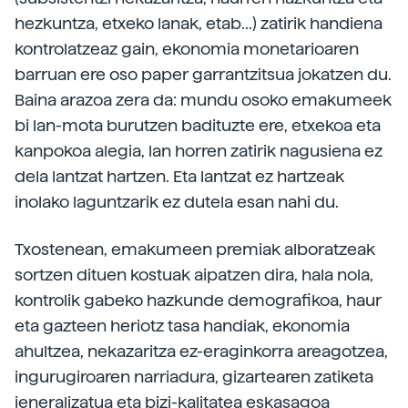
hezkuntza, etxeko lanak, etab...) zatirik handiena
kontrolatzeaz gain, ekonomia monetarioaren
barruan ere oso paper garrantzitsua jokatzen du.
Baina arazoa zera da: mundu osoko emakumeek
bi lan-mota burutzen badituzte ere, etxekoa eta
kanpokoa alegia, lan horren zatirik nagusiena ez
dela lantzat hartzen. Eta lantzat ez hartzeak
inolako laguntzarik ez dutela esan nahi du.
Txostenean, emakumeen premiak alboratzeak
sortzen dituen kostuak aipatzen dira, hala nola,
kontrolik gabeko hazkunde demografikoa, haur
eta gazteen heriotz tasa handiak, ekonomia
ahultzea, nekazaritza ez-eraginkorra areagotzea,
ingurugiroaren narriadura, gizartearen zatiketa
jeneralizatua eta bizi-kalitatea eskasagoa