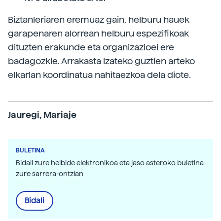
Biztanleriaren eremuaz gain, helburu hauek
garapenaren alorrean helburu espezifikoak
dituzten erakunde eta organizazioei ere
badagozkie. Arrakasta izateko guztien arteko
elkarlan koordinatua nahitaezkoa dela diote.
Jauregi, Mariaje
BULETINA
Bidali zure helbide elektronikoa eta jaso asteroko buletina
zure sarrera-ontzian
Bidali