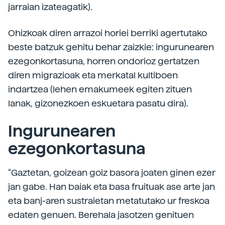
jarraian izateagatik).
Ohizkoak diren arrazoi horiei berriki agertutako
beste batzuk gehitu behar zaizkie: ingurunearen
ezegonkortasuna, horren ondorioz gertatzen
diren migrazioak eta merkatal kultiboen
indartzea (lehen emakumeek egiten zituen
lanak, gizonezkoen eskuetara pasatu dira).
Ingurunearen
ezegonkortasuna
“Gaztetan, goizean goiz basora joaten ginen ezer
jan gabe. Han baiak eta basa fruituak ase arte jan
eta banj-aren sustraietan metatutako ur freskoa
edaten genuen. Berehala jasotzen genituen