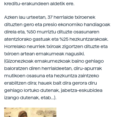
kreditu-erakundeen aldetik ere.
Azken lau urteetan, 37 herrialde txiroenek
dituzten gero eta presio ekonomiko handiagoak
direla eta, %50 murriztu dituzte osasunaren
atentziorako gastuak eta %25 hezkuntzarakoak.
Horrelako neurriek txiroak zigortzen dituzte eta
txiroen artean emakumeak nagusiki.
(Gizonezkoak emakumezkoak baino gehiago
baloratzen diren herrialdeetan, diru-apurrak
mutikoen osasuna eta hezkuntza zaintzeko
erabiltzen dira; hauek bait dira gerora diru
gehiago lortuko dutenak, jabetza-eskubidea
izango dutenak, etab...).