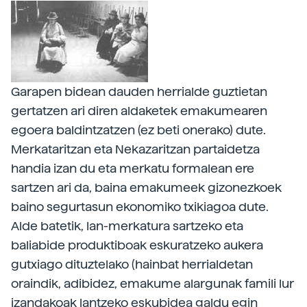
Garapen bidean dauden herrialde guztietan
gertatzen ari diren aldaketek emakumearen
egoera baldintzatzen (ez beti onerako) dute.
Merkataritzan eta Nekazaritzan partaidetza
handia izan du eta merkatu formalean ere
sartzen ari da, baina emakumeek gizonezkoek
baino segurtasun ekonomiko txikiagoa dute.
Alde batetik, lan-merkatura sartzeko eta
baliabide produktiboak eskuratzeko aukera
gutxiago dituztelako (hainbat herrialdetan
oraindik, adibidez, emakume alargunak famili lur
izandakoak lantzeko eskubidea galdu egin