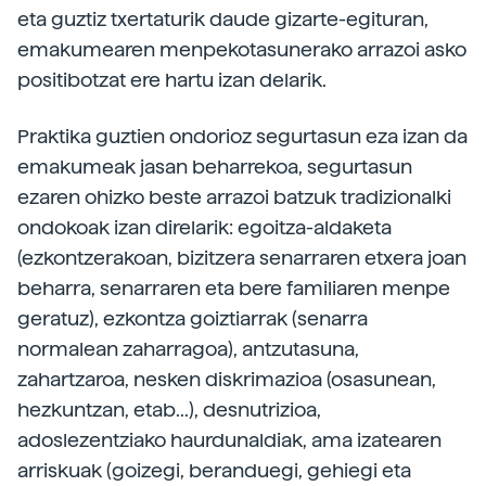
eta guztiz txertaturik daude gizarte-egituran,
emakumearen menpekotasunerako arrazoi asko
positibotzat ere hartu izan delarik.
Praktika guztien ondorioz segurtasun eza izan da
emakumeak jasan beharrekoa, segurtasun
ezaren ohizko beste arrazoi batzuk tradizionalki
ondokoak izan direlarik: egoitza-aldaketa
(ezkontzerakoan, bizitzera senarraren etxera joan
beharra, senarraren eta bere familiaren menpe
geratuz), ezkontza goiztiarrak (senarra
normalean zaharragoa), antzutasuna,
zahartzaroa, nesken diskrimazioa (osasunean,
hezkuntzan, etab...), desnutrizioa,
adoslezentziako haurdunaldiak, ama izatearen
arriskuak (goizegi, beranduegi, gehiegi eta