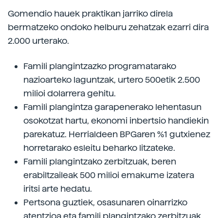
Gomendio hauek praktikan jarriko direla
bermatzeko ondoko helburu zehatzak ezarri dira
2.000 urterako.
Famili plangintzazko programatarako
nazioarteko laguntzak, urtero 500etik 2.500
milioi dolarrera gehitu.
Famili plangintza garapenerako lehentasun
osokotzat hartu, ekonomi inbertsio handiekin
parekatuz. Herrialdeen BPGaren %1 gutxienez
horretarako esleitu beharko litzateke.
Famili plangintzako zerbitzuak, beren
erabiltzaileak 500 milioi emakume izatera
iritsi arte hedatu.
Pertsona guztiek, osasunaren oinarrizko
atentzioa eta famili plangintzako zerbitzuak