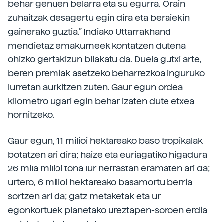
behar genuen belarra eta su egurra. Orain
zuhaitzak desagertu egin dira eta beraiekin
gainerako guztia.” Indiako Uttarrakhand
mendietaz emakumeek kontatzen dutena
ohizko gertakizun bilakatu da. Duela gutxi arte,
beren premiak asetzeko beharrezkoa inguruko
lurretan aurkitzen zuten. Gaur egun ordea
kilometro ugari egin behar izaten dute etxea
hornitzeko.
Gaur egun, 11 milioi hektareako baso tropikalak
botatzen ari dira; haize eta euriagatiko higadura
26 mila milioi tona lur herrastan eramaten ari da;
urtero, 6 milioi hektareako basamortu berria
sortzen ari da; gatz metaketak eta ur
egonkortuek planetako ureztapen-soroen erdia