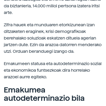
da biztanleria, 14.000 milioi pertsona izatera iritsi
arte.
Zifra hauek eta munduaren etorkizunean izan
ditzaketen eraginek, krisi demografikoak
berehalako soluzioak eskatzen dituela agerian
jartzen dute. Ezin da arazoa datorren menderako
utzi. Orduan beranduegi izango da.
Emakumeen statusa eta autodeterminazio sozial
eta ekonomikoa funtsezkoak dira horrelako
arazoei aurre egiteko.
Emakumea
autodeterminazio bila