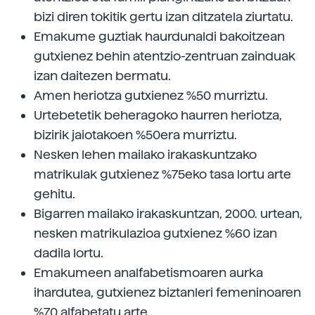
bizi diren tokitik gertu izan ditzatela ziurtatu.
Emakume guztiak haurdunaldi bakoitzean
gutxienez behin atentzio-zentruan zainduak
izan daitezen bermatu.
Amen heriotza gutxienez %50 murriztu.
Urtebetetik beheragoko haurren heriotza,
bizirik jaiotakoen %50era murriztu.
Nesken lehen mailako irakaskuntzako
matrikulak gutxienez %75eko tasa lortu arte
gehitu.
Bigarren mailako irakaskuntzan, 2000. urtean,
nesken matrikulazioa gutxienez %60 izan
dadila lortu.
Emakumeen analfabetismoaren aurka
ihardutea, gutxienez biztanleri femeninoaren
%70 alfabetatu arte.