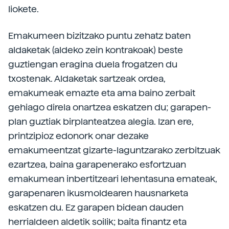
liokete.
Emakumeen bizitzako puntu zehatz baten
aldaketak (aldeko zein kontrakoak) beste
guztiengan eragina duela frogatzen du
txostenak. Aldaketak sartzeak ordea,
emakumeak emazte eta ama baino zerbait
gehiago direla onartzea eskatzen du; garapen-
plan guztiak birplanteatzea alegia. Izan ere,
printzipioz edonork onar dezake
emakumeentzat gizarte-laguntzarako zerbitzuak
ezartzea, baina garapenerako esfortzuan
emakumean inbertitzeari lehentasuna emateak,
garapenaren ikusmoldearen hausnarketa
eskatzen du. Ez garapen bidean dauden
herrialdeen aldetik soilik; baita finantz eta