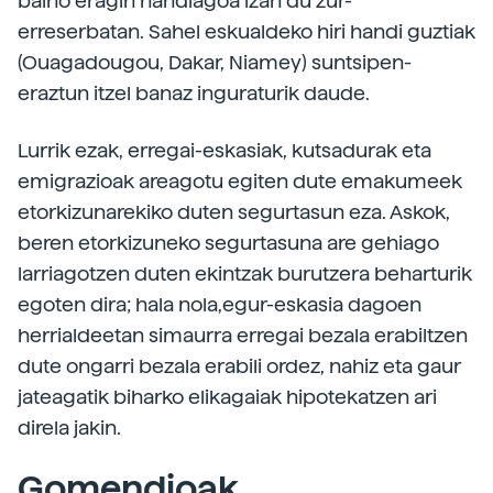
baino eragin handiagoa izan du zur-
erreserbatan. Sahel eskualdeko hiri handi guztiak
(Ouagadougou, Dakar, Niamey) suntsipen-
eraztun itzel banaz inguraturik daude.
Lurrik ezak, erregai-eskasiak, kutsadurak eta
emigrazioak areagotu egiten dute emakumeek
etorkizunarekiko duten segurtasun eza. Askok,
beren etorkizuneko segurtasuna are gehiago
larriagotzen duten ekintzak burutzera beharturik
egoten dira; hala nola,egur-eskasia dagoen
herrialdeetan simaurra erregai bezala erabiltzen
dute ongarri bezala erabili ordez, nahiz eta gaur
jateagatik biharko elikagaiak hipotekatzen ari
direla jakin.
Gomendioak