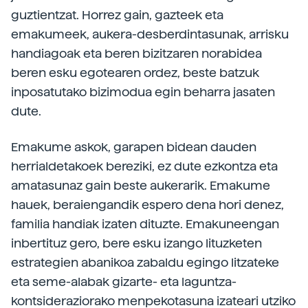
guztientzat. Horrez gain, gazteek eta
emakumeek, aukera-desberdintasunak, arrisku
handiagoak eta beren bizitzaren norabidea
beren esku egotearen ordez, beste batzuk
inposatutako bizimodua egin beharra jasaten
dute.
Emakume askok, garapen bidean dauden
herrialdetakoek bereziki, ez dute ezkontza eta
amatasunaz gain beste aukerarik. Emakume
hauek, beraiengandik espero dena hori denez,
familia handiak izaten dituzte. Emakuneengan
inbertituz gero, bere esku izango lituzketen
estrategien abanikoa zabaldu egingo litzateke
eta seme-alabak gizarte- eta laguntza-
kontsideraziorako menpekotasuna izateari utziko