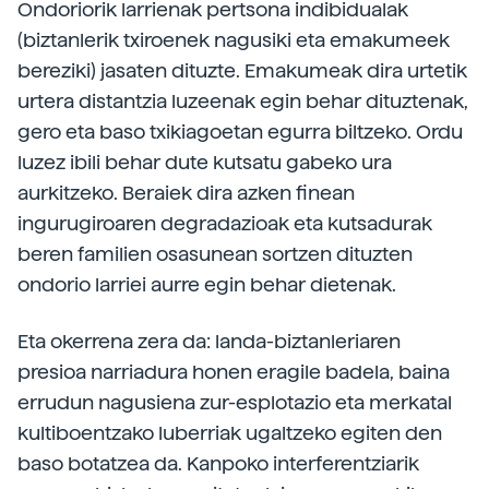
Ondoriorik larrienak pertsona indibidualak
(biztanlerik txiroenek nagusiki eta emakumeek
bereziki) jasaten dituzte. Emakumeak dira urtetik
urtera distantzia luzeenak egin behar dituztenak,
gero eta baso txikiagoetan egurra biltzeko. Ordu
luzez ibili behar dute kutsatu gabeko ura
aurkitzeko. Beraiek dira azken finean
ingurugiroaren degradazioak eta kutsadurak
beren familien osasunean sortzen dituzten
ondorio larriei aurre egin behar dietenak.
Eta okerrena zera da: landa-biztanleriaren
presioa narriadura honen eragile badela, baina
errudun nagusiena zur-esplotazio eta merkatal
kultiboentzako luberriak ugaltzeko egiten den
baso botatzea da. Kanpoko interferentziarik