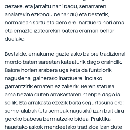
dezake, eta jarraitu nahi badu, senarraren
anaiarekin ezkondu behar du) eta bestetik,
normalean sartu eta gero ere iharduera hori ama
eta emazte izatearekin batera eraman behar
duelako.
Bestalde, emakume gazte asko balore tradizional
mordo baten sareetan kateaturik dago oraindik.
Balore horien arabera ugalketa da funtziorik
nagusiena, gainerako iharduerei inolako
garrantzirik ematen ez zailerik. Beren statusa
ama bezala duten arrakastaren menpe dago ia
soilik. Eta arrakasta ezezik baita segurtasuna ere;
seme-alabak (eta semeak nagusiki) izan bait dira
geroko babesa bermatzeko bidea. Praktika
hauetako askok mendeetako tradizioa izan dute