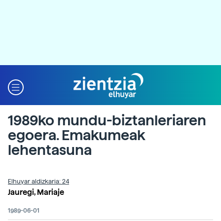
1989ko mundu-biztanleriaren
egoera. Emakumeak
lehentasuna
Elhuyar aldizkaria: 24
Jauregi, Mariaje
1989-06-01