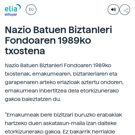
EU
Nazio Batuen Biztanleri
Fondoaren 1989ko
txostena
Nazio Batuen Biztanleri Fondoaren 1989ko
txostenak, emakumearen, biztanleriaren eta
garapenaren arteko erlazioak aztertu ondoren,
emakumean inbertitzea dela etorkizunerako
gakoa baieztatzen du.
“Emakumeak bere bizitzari buruzko erabakiak
hartzeko duen askatasun-maila izan daiteke
etorkizunerako gakoa. Ez bakarrik herrialde