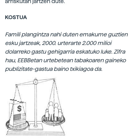
arriskutan jartzen dute.
KOSTUA
Famili plangintza nahi duten emakume guztien
esku jartzeak, 2000. urterarte 2.000 milioi
dolarreko gastu gehigarria eskatuko luke. Zifra
hau, EEBBetan urtebetean tabakoaren gaineko
publizitate-gastua baino txikiagoa da.