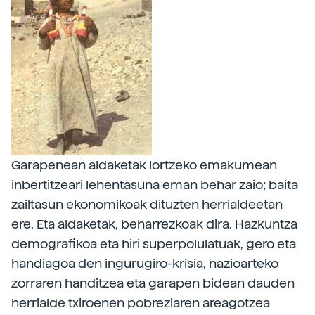
Garapenean aldaketak lortzeko emakumean
inbertitzeari lehentasuna eman behar zaio; baita
zailtasun ekonomikoak dituzten herrialdeetan
ere. Eta aldaketak, beharrezkoak dira. Hazkuntza
demografikoa eta hiri superpolulatuak, gero eta
handiagoa den ingurugiro-krisia, nazioarteko
zorraren handitzea eta garapen bidean dauden
herrialde txiroenen pobreziaren areagotzea