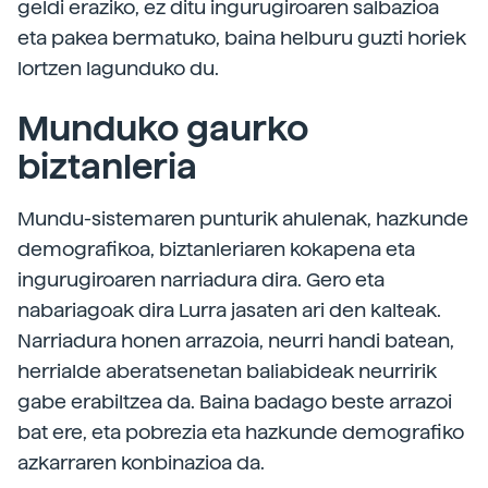
geldi eraziko, ez ditu ingurugiroaren salbazioa
eta pakea bermatuko, baina helburu guzti horiek
lortzen lagunduko du.
Munduko gaurko
biztanleria
Mundu-sistemaren punturik ahulenak, hazkunde
demografikoa, biztanleriaren kokapena eta
ingurugiroaren narriadura dira. Gero eta
nabariagoak dira Lurra jasaten ari den kalteak.
Narriadura honen arrazoia, neurri handi batean,
herrialde aberatsenetan baliabideak neurririk
gabe erabiltzea da. Baina badago beste arrazoi
bat ere, eta pobrezia eta hazkunde demografiko
azkarraren konbinazioa da.