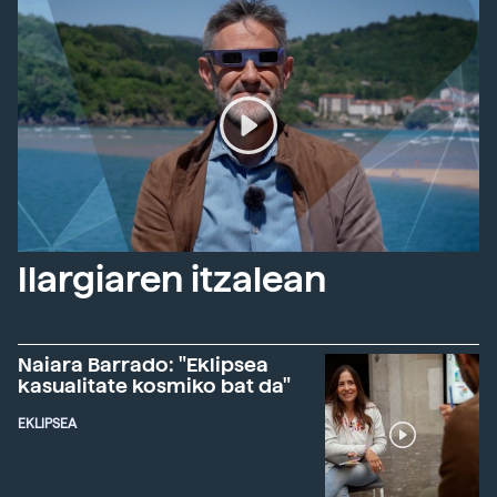
Ilargiaren itzalean
Naiara Barrado: "Eklipsea
kasualitate kosmiko bat da"
EKLIPSEA