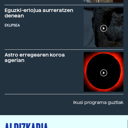
Eguzki-erlojua aurreratzen
denean
EKLIPSEA
Astro erregearen koroa
agerian
Ikusi programa guztiak