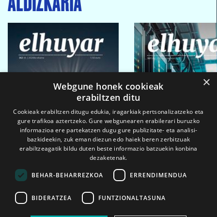
ALDIZKARIA
×
Webgune honek cookieak
erabiltzen ditu
Cookieak erabiltzen ditugu edukia, iragarkiak pertsonalizatzeko eta
gure trafikoa aztertzeko. Gure webgunearen erabilerari buruzko
informazioa ere partekatzen dugu gure publizitate- eta analisi-
bazkideekin, zuk eman diezun edo haiek beren zerbitzuak
erabiltzeagatik bildu duten beste informazio batzuekin konbina
dezaketenak.
BEHAR-BEHARREZKOA
ERRENDIMENDUA
BIDERATZEA
FUNTZIONALTASUNA
2026ko eka. 1a
2026ko mar. 1a