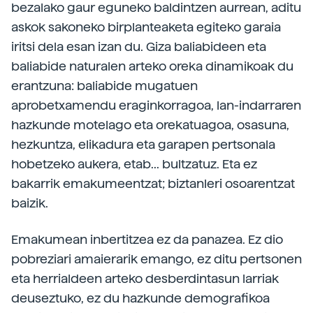
bezalako gaur eguneko baldintzen aurrean, aditu
askok sakoneko birplanteaketa egiteko garaia
iritsi dela esan izan du. Giza baliabideen eta
baliabide naturalen arteko oreka dinamikoak du
erantzuna: baliabide mugatuen
aprobetxamendu eraginkorragoa, lan-indarraren
hazkunde motelago eta orekatuagoa, osasuna,
hezkuntza, elikadura eta garapen pertsonala
hobetzeko aukera, etab... bultzatuz. Eta ez
bakarrik emakumeentzat; biztanleri osoarentzat
baizik.
Emakumean inbertitzea ez da panazea. Ez dio
pobreziari amaierarik emango, ez ditu pertsonen
eta herrialdeen arteko desberdintasun larriak
deuseztuko, ez du hazkunde demografikoa