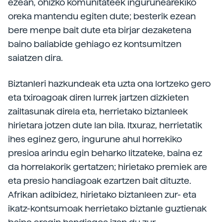
ezean, ohizko komunitateek ingurunearekiko
oreka mantendu egiten dute; besterik ezean
bere menpe bait dute eta birjar dezaketena
baino baliabide gehiago ez kontsumitzen
saiatzen dira.
Biztanleri hazkundeak eta uzta ona lortzeko gero
eta txiroagoak diren lurrek jartzen dizkieten
zailtasunak direla eta, herrietako biztanleek
hirietara jotzen dute lan bila. Itxuraz, herrietatik
ihes eginez gero, ingurune ahul horrekiko
presioa arindu egin beharko litzateke, baina ez
da horrelakorik gertatzen; hirietako premiek are
eta presio handiagoak ezartzen bait dituzte.
Afrikan adibidez, hirietako biztanleen zur- eta
ikatz-kontsumoak herrietako biztanle guztienak