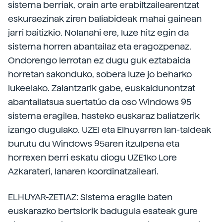
sistema berriak, orain arte erabiltzailearentzat
eskuraezinak ziren baliabideak mahai gainean
jarri baitizkio. Nolanahi ere, luze hitz egin da
sistema horren abantailaz eta eragozpenaz.
Ondorengo lerrotan ez dugu guk eztabaida
horretan sakonduko, sobera luze jo beharko
lukeelako. Zalantzarik gabe, euskaldunontzat
abantailatsua suertatúo da oso Windows 95
sistema eragilea, hasteko euskaraz baliatzerik
izango dugulako. UZEI eta Elhuyarren lan-taldeak
burutu du Windows 95aren itzulpena eta
horrexen berri eskatu diogu UZE1ko Lore
Azkarateri, lanaren koordinatzaileari.
ELHUYAR-ZETIAZ: Sistema eragile baten
euskarazko bertsiorik badugula esateak gure