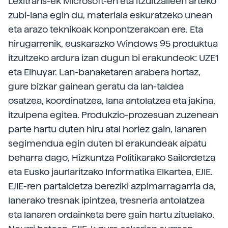
Lexitrans-ek Microsoft-en eta itzultzaileen arteko
zubi-lana egin du, materiala eskuratzeko unean
eta arazo teknikoak konpontzerakoan ere. Eta
hirugarrenik, euskarazko Windows 95 produktua
itzultzeko ardura izan dugun bi erakundeok: UZE1
eta Elhuyar. Lan-banaketaren arabera hortaz,
gure bizkar gainean geratu da lan-taldea
osatzea, koordinatzea, lana antolatzea eta jakina,
itzulpena egitea. Produkzio-prozesuan zuzenean
parte hartu duten hiru atal horiez gain, lanaren
segimendua egin duten bi erakundeak aipatu
beharra dago, Hizkuntza Politikarako Sailordetza
eta Eusko jaurlaritzako Informatika Elkartea, EJIE.
EJIE-ren partaidetza bereziki azpimarragarria da,
lanerako tresnak ipintzea, tresneria antolatzea
eta lanaren ordainketa bere gain hartu zituelako.