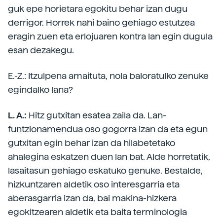
guk epe horietara egokitu behar izan dugu
derrigor. Horrek nahi baino gehiago estutzea
eragin zuen eta erlojuaren kontra lan egin dugula
esan dezakegu.
E.-Z.: Itzulpena amaituta, nola baloratulko zenuke
egindalko lana?
L. A.:
Hitz gutxitan esatea zaila da. Lan-
funtzionamendua oso gogorra izan da eta egun
gutxitan egin behar izan da hilabetetako
ahalegina eskatzen duen lan bat. Alde horretatik,
lasaitasun gehiago eskatuko genuke. Bestalde,
hizkuntzaren aldetik oso interesgarria eta
aberasgarria izan da, bai makina-hizkera
egokitzearen aldetik eta baita terminologia