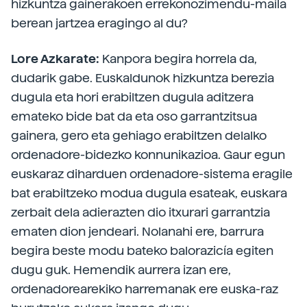
hizkuntza gainerakoen errekonozimendu-maila
berean jartzea eragingo al du?
Lore Azkarate:
Kanpora begira horrela da,
dudarik gabe. Euskaldunok hizkuntza berezia
dugula eta hori erabiltzen dugula aditzera
emateko bide bat da eta oso garrantzitsua
gainera, gero eta gehiago erabiltzen delalko
ordenadore-bidezko konnunikazioa. Gaur egun
euskaraz diharduen ordenadore-sistema eragile
bat erabiltzeko modua dugula esateak, euskara
zerbait dela adierazten dio itxurari garrantzia
ematen dion jendeari. Nolanahi ere, barrura
begira beste modu bateko balorazicía egiten
dugu guk. Hemendik aurrera izan ere,
ordenadorearekiko harremanak ere euska-raz