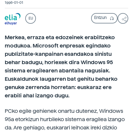
1996-01-01
EU
Merkea, erraza eta edozeinek erabiltzeko
modukoa. Microsoft enpresak egindako
publizitate-kanpainan esandakoa sinistu
behar badugu, horiexek dira Windows 95
sistema eragilearen abantaila nagusiak.
Euskaldunok laugarren bat gehitu beharko
genuke zerrenda horretan: euskaraz ere
erabili ahal izango dugu.
PCko egile gehienek onartu dutenez, Windows
95a etorkizun hurbileko sistema eragilea izango
da. Are gehiago, euskarari leihoak ireki dizkio