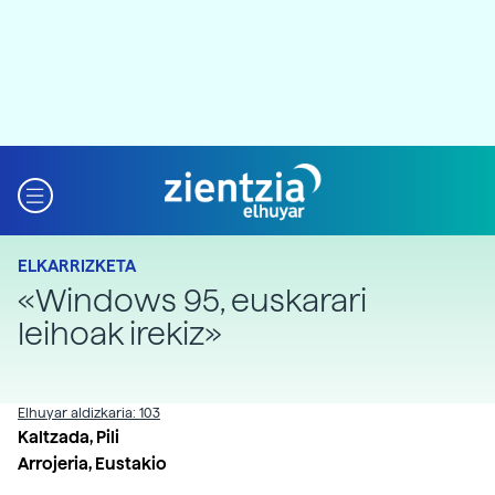
ELKARRIZKETA
«Windows 95, euskarari
leihoak irekiz»
Elhuyar aldizkaria: 103
Kaltzada, Pili
Arrojeria, Eustakio