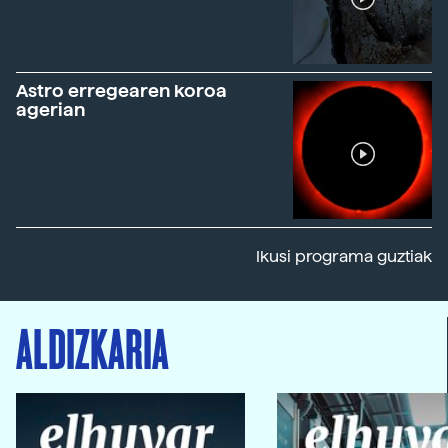
Astro erregearen koroa
agerian
Ikusi programa guztiak
ALDIZKARIA