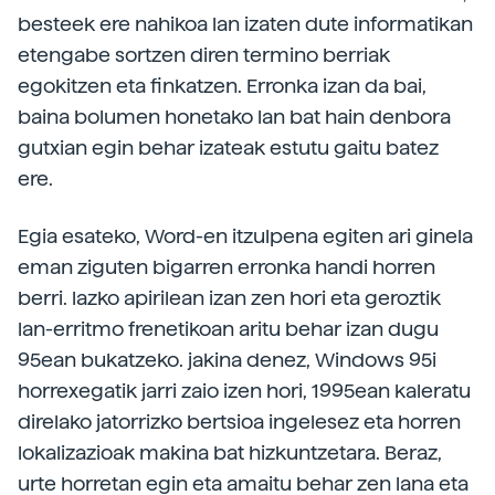
besteek ere nahikoa lan izaten dute informatikan
etengabe sortzen diren termino berriak
egokitzen eta finkatzen. Erronka izan da bai,
baina bolumen honetako lan bat hain denbora
gutxian egin behar izateak estutu gaitu batez
ere.
Egia esateko, Word-en itzulpena egiten ari ginela
eman ziguten bigarren erronka handi horren
berri. lazko apirilean izan zen hori eta geroztik
lan-erritmo frenetikoan aritu behar izan dugu
95ean bukatzeko. jakina denez, Windows 95i
horrexegatik jarri zaio izen hori, 1995ean kaleratu
direlako jatorrizko bertsioa ingelesez eta horren
lokalizazioak makina bat hizkuntzetara. Beraz,
urte horretan egin eta amaitu behar zen lana eta