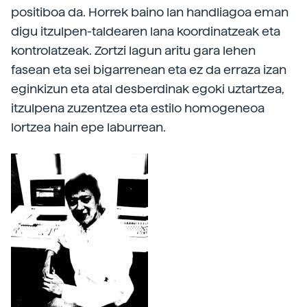
positiboa da. Horrek baino lan handliagoa eman
digu itzulpen-taldearen lana koordinatzeak eta
kontrolatzeak. Zortzi lagun aritu gara lehen
fasean eta sei bigarrenean eta ez da erraza izan
eginkizun eta atal desberdinak egoki uztartzea,
itzulpena zuzentzea eta estilo homogeneoa
lortzea hain epe laburrean.