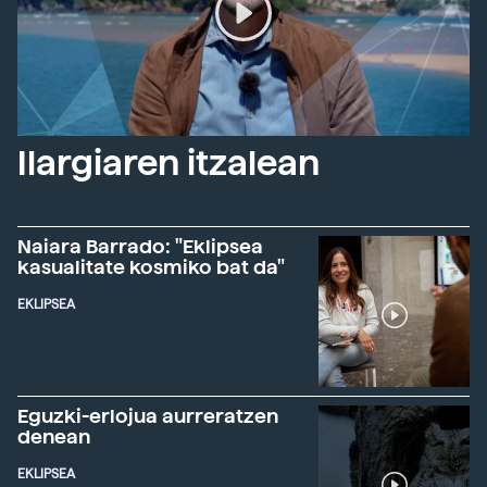
Ilargiaren itzalean
Naiara Barrado: "Eklipsea
kasualitate kosmiko bat da"
EKLIPSEA
Eguzki-erlojua aurreratzen
denean
EKLIPSEA