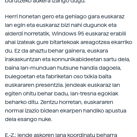
burutzeko aukera izango dugu.
Herri honetan gero eta gehiago gara euskaraz
lan egin eta euskaraz bizi nahi dugunok eta
alderdi horretatik, Windows 95 euskaraz erabili
ahal izateak gure bitartekoak areagotzea ekarriko
du. Ez da ahaztu behar gainera, euskara
irakaskuntzan eta konnunikabideetan sartu dela,
baina lan-munduan hutsune handia dagoela,
bulegoetan eta fabriketan oso txikia baita
euskararen presentzia. jendeak euskaraz lan
egiten ohitu behar badu, lan-tresna egokiak
beharko ditu. Zentzu horretan, euskararen
normal izazio bidean ekarpen handiko apustua
dela esango nuke.
E.-Z.: jende askoren lana koordinatu beharra