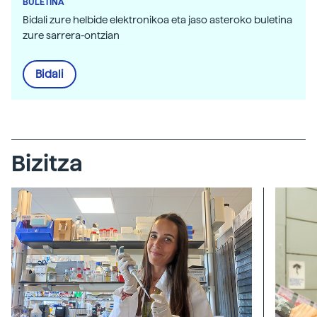
BULETINA
Bidali zure helbide elektronikoa eta jaso asteroko buletina
zure sarrera-ontzian
Bidali
Bizitza