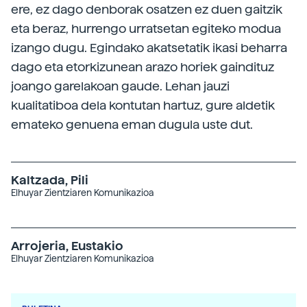
ere, ez dago denborak osatzen ez duen gaitzik
eta beraz, hurrengo urratsetan egiteko modua
izango dugu. Egindako akatsetatik ikasi beharra
dago eta etorkizunean arazo horiek gaindituz
joango garelakoan gaude. Lehan jauzi
kualitatiboa dela kontutan hartuz, gure aldetik
emateko genuena eman dugula uste dut.
Kaltzada, Pili
Elhuyar Zientziaren Komunikazioa
Arrojeria, Eustakio
Elhuyar Zientziaren Komunikazioa