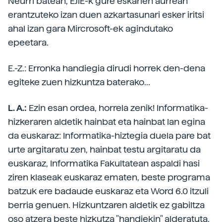
Neurri batean, EJIE-k gure eskarien aurrean
erantzuteko izan duen azkartasunari esker iritsi
ahal izan gara Mircrosoft-ek agindutako
epeetara.
E.-Z.: Erronka handiegia dirudi horrek den-dena
egiteke zuen hizkuntza baterako...
L. A.:
Ezin esan ordea, horrela zenik! Informatika-
hizkeraren aldetik hainbat eta hainbat lan egina
da euskaraz: Informatika-hiztegia duela pare bat
urte argitaratu zen, hainbat testu argitaratu da
euskaraz, Informatika Fakultatean aspaldi hasi
ziren klaseak euskaraz ematen, beste programa
batzuk ere badaude euskaraz eta Word 6.0 itzuli
berria genuen. Hizkuntzaren aldetik ez gabiltza
oso atzera beste hizkutza "handiekin" alderatuta,