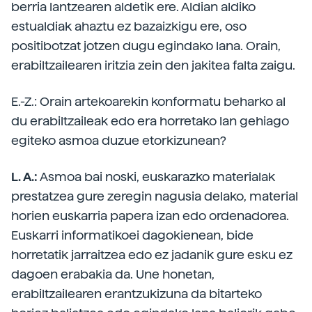
berria lantzearen aldetik ere. Aldian aldiko
estualdiak ahaztu ez bazaizkigu ere, oso
positibotzat jotzen dugu egindako lana. Orain,
erabiltzailearen iritzia zein den jakitea falta zaigu.
E.-Z.: Orain artekoarekin konformatu beharko al
du erabiltzaileak edo era horretako lan gehiago
egiteko asmoa duzue etorkizunean?
L. A.:
Asmoa bai noski, euskarazko materialak
prestatzea gure zeregin nagusia delako, material
horien euskarria papera izan edo ordenadorea.
Euskarri informatikoei dagokienean, bide
horretatik jarraitzea edo ez jadanik gure esku ez
dagoen erabakia da. Une honetan,
erabiltzailearen erantzukizuna da bitarteko