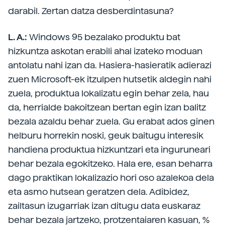
darabil. Zertan datza desberdintasuna?
L. A.:
Windows 95 bezalako produktu bat
hizkuntza askotan erabili ahal izateko moduan
antolatu nahi izan da. Hasiera-hasieratik adierazi
zuen Microsoft-ek itzulpen hutsetik aldegin nahi
zuela, produktua lokalizatu egin behar zela, hau
da, herrialde bakoitzean bertan egin izan balitz
bezala azaldu behar zuela. Gu erabat ados ginen
helburu horrekin noski, geuk baitugu interesik
handiena produktua hizkuntzari eta inguruneari
behar bezala egokitzeko. Hala ere, esan beharra
dago praktikan lokalizazio hori oso azalekoa dela
eta asmo hutsean geratzen dela. Adibidez,
zailtasun izugarriak izan ditugu data euskaraz
behar bezala jartzeko, protzentaiaren kasuan, %