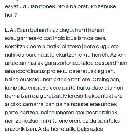
eskatu du lan honek. Nola baloratuko zenuke
hori?
L. A.:
Esan beharrik ez dago, herri honen
ezaugarrietako bat indibidualismoa dela.
Bakoitzak bere aldetik ibiltzeko joera dugu eta
nahikoa buruhauste ekartzen digu horrek. Azken
urteotan hasiak gara zorionez, talde desberdinen
lana koordinatuz proiektu bateratuak egiten,
baina euskaldunon artean beti ere. Oraingoan,
kanpoko enpresek ere parte hartu dute eta hori
berria izan da guretzat. Microsoft-ekoentzat ere
atipiko samarra izan da hainbeste erakundek
parte hartzea, baina lanaren atal desberdinak
nori zegozkion argitu ondoren, ez da aparteko
arazorik izan. Alde horretatik, balorazioa