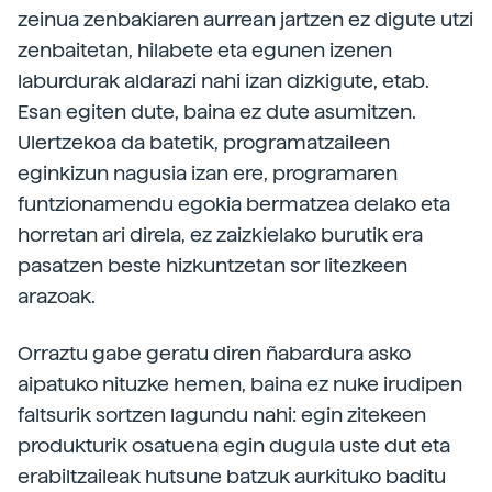
zeinua zenbakiaren aurrean jartzen ez digute utzi
zenbaitetan, hilabete eta egunen izenen
laburdurak aldarazi nahi izan dizkigute, etab.
Esan egiten dute, baina ez dute asumitzen.
Ulertzekoa da batetik, programatzaileen
eginkizun nagusia izan ere, programaren
funtzionamendu egokia bermatzea delako eta
horretan ari direla, ez zaizkielako burutik era
pasatzen beste hizkuntzetan sor litezkeen
arazoak.
Orraztu gabe geratu diren ñabardura asko
aipatuko nituzke hemen, baina ez nuke irudipen
faltsurik sortzen lagundu nahi: egin zitekeen
produkturik osatuena egin dugula uste dut eta
erabiltzaileak hutsune batzuk aurkituko baditu