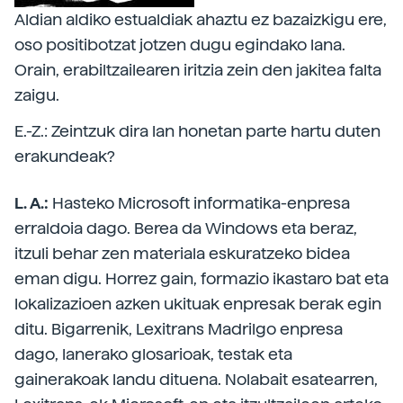
Aldian aldiko estualdiak ahaztu ez bazaizkigu ere,
oso positibotzat jotzen dugu egindako lana.
Orain, erabiltzailearen iritzia zein den jakitea falta
zaigu.
E.-Z.: Zeintzuk dira lan honetan parte hartu duten
erakundeak?
L. A.:
Hasteko Microsoft informatika-enpresa
erraldoia dago. Berea da Windows eta beraz,
itzuli behar zen materiala eskuratzeko bidea
eman digu. Horrez gain, formazio ikastaro bat eta
lokalizazioen azken ukituak enpresak berak egin
ditu. Bigarrenik, Lexitrans Madrilgo enpresa
dago, lanerako glosarioak, testak eta
gainerakoak landu dituena. Nolabait esatearren,