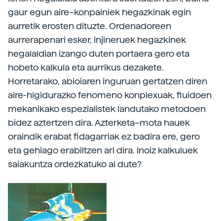
gaur egun aire–konpainiek hegazkinak egin
aurretik erosten dituzte. Ordenadoreen
aurrerapenari esker, injineruek hegazkinek
hegalaldian izango duten portaera gero eta
hobeto kalkula eta aurrikus dezakete.
Horretarako, abioiaren inguruan gertatzen diren
aire-higidurazko fenomeno konplexuak, fluidoen
mekanikako espezialistek landutako metodoen
bidez aztertzen dira. Azterketa–mota hauek
oraindik erabat fidagarriak ez badira ere, gero
eta gehiago erabiltzen ari dira. Inoiz kalkuluek
saiakuntza ordezkatuko al dute?