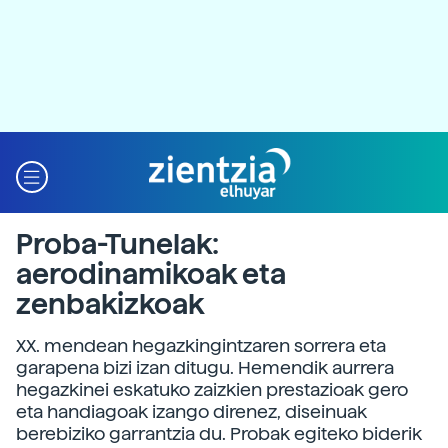
Proba-Tunelak:
aerodinamikoak eta
zenbakizkoak
XX. mendean hegazkingintzaren sorrera eta
garapena bizi izan ditugu. Hemendik aurrera
hegazkinei eskatuko zaizkien prestazioak gero
eta handiagoak izango direnez, diseinuak
berebiziko garrantzia du. Probak egiteko biderik