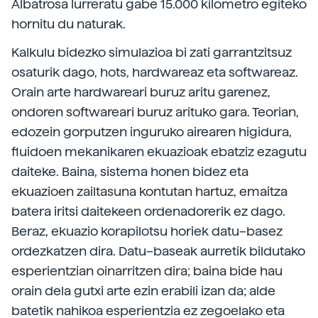
Albatrosa lurreratu gabe 15.000 kilometro egiteko
hornitu du naturak.
Kalkulu bidezko simulazioa bi zati garrantzitsuz
osaturik dago, hots, hardwareaz eta softwareaz.
Orain arte hardwareari buruz aritu garenez,
ondoren softwareari buruz arituko gara. Teorian,
edozein gorputzen inguruko airearen higidura,
fluidoen mekanikaren ekuazioak ebatziz ezagutu
daiteke. Baina, sistema honen bidez eta
ekuazioen zailtasuna kontutan hartuz, emaitza
batera iritsi daitekeen ordenadorerik ez dago.
Beraz, ekuazio korapilotsu horiek datu–basez
ordezkatzen dira. Datu–baseak aurretik bildutako
esperientzian oinarritzen dira; baina bide hau
orain dela gutxi arte ezin erabili izan da; alde
batetik nahikoa esperientzia ez zegoelako eta