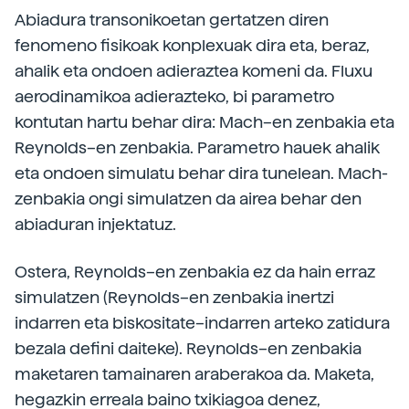
Abiadura transonikoetan gertatzen diren
fenomeno fisikoak konplexuak dira eta, beraz,
ahalik eta ondoen adieraztea komeni da. Fluxu
aerodinamikoa adierazteko, bi parametro
kontutan hartu behar dira: Mach–en zenbakia eta
Reynolds–en zenbakia. Parametro hauek ahalik
eta ondoen simulatu behar dira tunelean. Mach-
zenbakia ongi simulatzen da airea behar den
abiaduran injektatuz.
Ostera, Reynolds–en zenbakia ez da hain erraz
simulatzen (Reynolds–en zenbakia inertzi
indarren eta biskositate–indarren arteko zatidura
bezala defini daiteke). Reynolds–en zenbakia
maketaren tamainaren araberakoa da. Maketa,
hegazkin erreala baino txikiagoa denez,