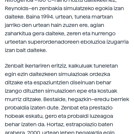
Reynolds–en zenbakia simulatzeko egokia izan
daiteke. Baina 1994. urtean, tunela martxan
jarriko den urtean hain zuzen ere, agian
zaharkitua gera daiteke, zeren eta hurrengo
urteetan superordenadoreen eboluzioa izugarria
izan bait daiteke.
Zenbait ikerlariren eritziz, kalkuluak tuneletan
egin ezin daitezkeen simulazioak ordezka
ditzake eta espaziuntzien diseinuan behar
izango dituzten simulazioen epe eta kostuak
murriz ditzake. Bestalde, hegazkin–eredu berriek
probaldia izaten dute. Zenbat eta prestazio
hobeak eskatu, gero eta probaldi luzeagoa
behar izaten da. Hortaz, estrapolazio baten
arabera, 2000. urtean lehen hegalaldia egin