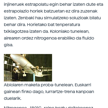
injineruek estrapolatu egin behar izaten dute eta
estrapolazio horiek batzuetan ez dira zuzenak
izaten. Zenbaki hau simulatzeko soluzioak bilatu
behar dira. Horietako bat tenperatura
txikiagotzea izaten da. Koloniako tunelean,
airearen ordez nitrogenoa erabiliko da fluido
gisa.
Abioiaren maketa proba-tunelean. Euskarri
gainean finko dago, lurrartze-trena kanpoan
duelarik.
Nitrogenoa –180°C–raino hoztu daitekeenez,