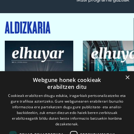
ALDIZKARIA
×
Webgune honek cookieak
erabiltzen ditu
Cookieak erabiltzen ditugu edukia, iragarkiak pertsonalizatzeko eta
gure trafikoa aztertzeko. Gure webgunearen erabilerari buruzko
informazioa ere partekatzen dugu gure publizitate- eta analisi-
bazkideekin, zuk eman diezun edo haiek beren zerbitzuak
erabiltzeagatik bildu duten beste informazio batzuekin konbina
dezaketenak.