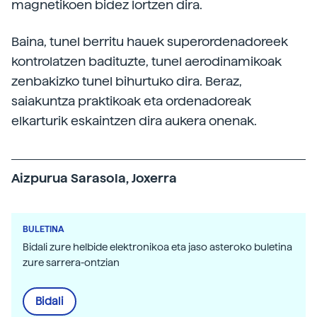
magnetikoen bidez lortzen dira.
Baina, tunel berritu hauek superordenadoreek
kontrolatzen badituzte, tunel aerodinamikoak
zenbakizko tunel bihurtuko dira. Beraz,
saiakuntza praktikoak eta ordenadoreak
elkarturik eskaintzen dira aukera onenak.
Aizpurua Sarasola, Joxerra
BULETINA
Bidali zure helbide elektronikoa eta jaso asteroko buletina
zure sarrera-ontzian
Bidali