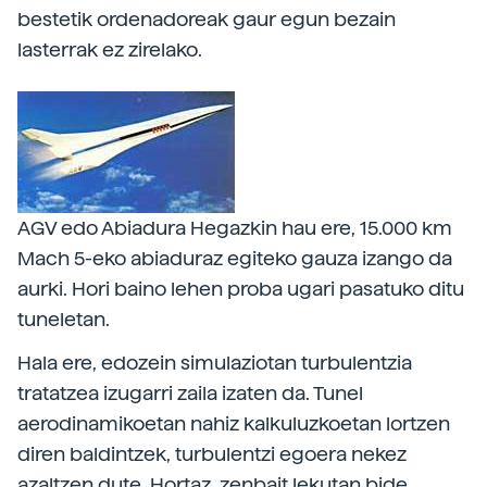
bestetik ordenadoreak gaur egun bezain
lasterrak ez zirelako.
AGV edo Abiadura Hegazkin hau ere, 15.000 km
Mach 5-eko abiaduraz egiteko gauza izango da
aurki. Hori baino lehen proba ugari pasatuko ditu
tuneletan.
Hala ere, edozein simulaziotan turbulentzia
tratatzea izugarri zaila izaten da. Tunel
aerodinamikoetan nahiz kalkuluzkoetan lortzen
diren baldintzek, turbulentzi egoera nekez
azaltzen dute. Hortaz, zenbait lekutan bide