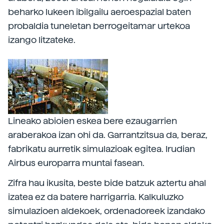
beharko lukeen ibilgailu aeroespazial baten
probaldia tuneletan berrogeitamar urtekoa
izango litzateke.
Lineako abioien eskea bere ezaugarrien
araberakoa izan ohi da. Garrantzitsua da, beraz,
fabrikatu aurretik simulazioak egitea. Irudian
Airbus europarra muntai fasean.
Zifra hau ikusita, beste bide batzuk aztertu ahal
izatea ez da batere harrigarria. Kalkuluzko
simulazioen aldekoek, ordenadoreek izandako