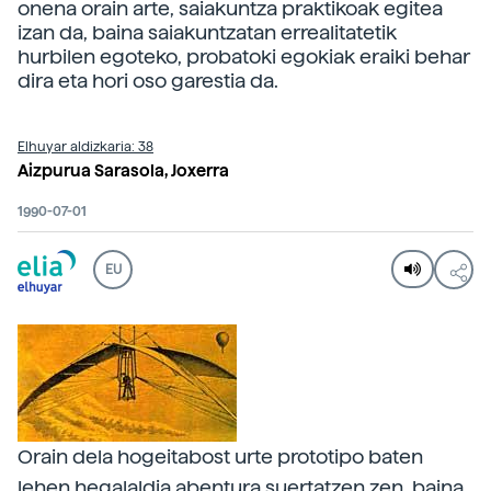
onena orain arte, saiakuntza praktikoak egitea
izan da, baina saiakuntzatan errealitatetik
hurbilen egoteko, probatoki egokiak eraiki behar
dira eta hori oso garestia da.
Elhuyar aldizkaria: 38
Aizpurua Sarasola, Joxerra
1990-07-01
EU
Orain dela hogeitabost urte prototipo baten
lehen hegalaldia abentura suertatzen zen, baina