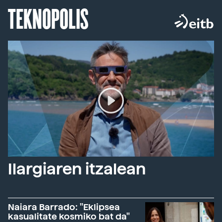
TEKNOPOLIS
Ilargiaren itzalean
Naiara Barrado: "Eklipsea
kasualitate kosmiko bat da"