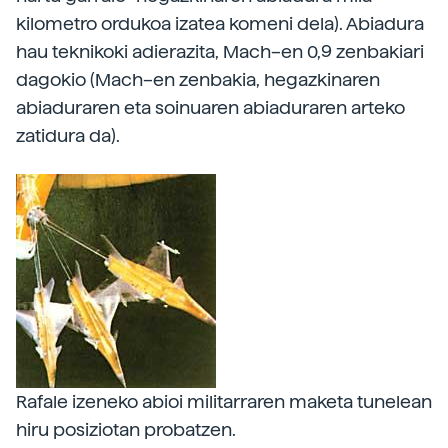
kilometro ordukoa izatea komeni dela). Abiadura
hau teknikoki adierazita, Mach–en 0,9 zenbakiari
dagokio (Mach–en zenbakia, hegazkinaren
abiaduraren eta soinuaren abiaduraren arteko
zatidura da).
Rafale izeneko abioi militarraren maketa tunelean
hiru posiziotan probatzen.