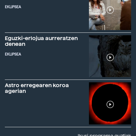
EKLIPSEA
Eguzki-erlojua aurreratzen
denean
EKLIPSEA
Astro erregearen koroa
agerian
Ikusi programa guztiak