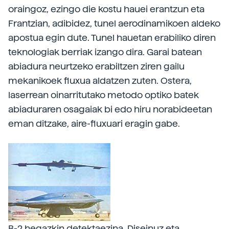
oraingoz, ezingo die kostu hauei erantzun eta
Frantzian, adibidez, tunel aerodinamikoen aldeko
apostua egin dute. Tunel hauetan erabiliko diren
teknologiak berriak izango dira. Garai batean
abiadura neurtzeko erabiltzen ziren gailu
mekanikoek fluxua aldatzen zuten. Ostera,
laserrean oinarritutako metodo optiko batek
abiaduraren osagaiak bi edo hiru norabideetan
eman ditzake, aire-fluxuari eragin gabe.
B-2 hegazkin detektaezina. Diseinuz eta