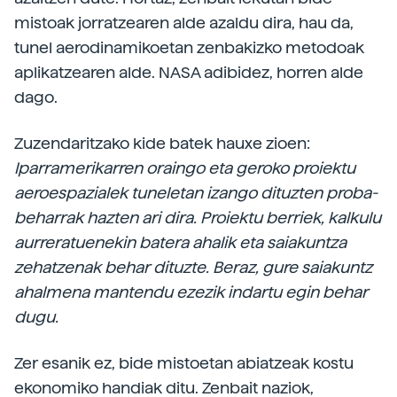
mistoak jorratzearen alde azaldu dira, hau da,
tunel aerodinamikoetan zenbakizko metodoak
aplikatzearen alde. NASA adibidez, horren alde
dago.
Zuzendaritzako kide batek hauxe zioen:
Iparramerikarren oraingo eta geroko proiektu
aeroespazialek tuneletan izango dituzten proba-
beharrak hazten ari dira. Proiektu berriek, kalkulu
aurreratuenekin batera ahalik eta saiakuntza
zehatzenak behar dituzte. Beraz, gure saiakuntz
ahalmena mantendu ezezik indartu egin behar
dugu.
Zer esanik ez, bide mistoetan abiatzeak kostu
ekonomiko handiak ditu. Zenbait naziok,