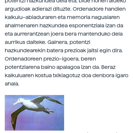
potentzi hazkundea dela eta, bide honen aldeko
argudioak adierazi dituzte. Ordenadore handien
kalkulu–abiaduraren eta memoria nagusiaren
ahalmenaren hazkundea esponentziala izan da
eta aurrerantzean joera bera mantenduko dela
aurrikus daiteke. Gainera, potentzi
hazkundearekin batera prezioak jaitsi egin dira.
Ordenadoreen prezio–igoera, beren
potentziarena baino apalagoa izan da. Beraz
kalkuluaren kostua txikiagotuz doa denbora igaro
ahala.