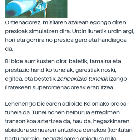
Ordenadorez, misilaren azalean egongo diren
presioak simulatzen dira. Urdin ilunetik urdin argi,
hori eta gorriraino presioa gero eta handiagoa
da.
Bi bide aurrikusten dira: batetik, tamaina eta
prestazio handiko tunelak, garestiak noski,
egitea, eta bestetik
zenbakizko tunelak
izango
liratekeen superordenadoreak erabiltzea.
Lehenengo bidearen adibide Koloniako proba–
tunela da. Tunel honen helburua erregimen
transonikoa aztertzea da, hau da, hegazkinaren
abiadura soinuaren antzekoa denekoa (kontutan
hartu garraio–hegazkinaren abiadura mila