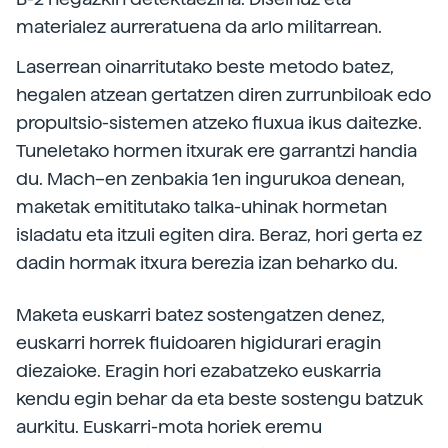
materialez aurreratuena da arlo militarrean.
Laserrean oinarritutako beste metodo batez,
hegalen atzean gertatzen diren zurrunbiloak edo
propultsio-sistemen atzeko fluxua ikus daitezke.
Tuneletako hormen itxurak ere garrantzi handia
du. Mach–en zenbakia 1en ingurukoa denean,
maketak emititutako talka-uhinak hormetan
isladatu eta itzuli egiten dira. Beraz, hori gerta ez
dadin hormak itxura berezia izan beharko du.
Maketa euskarri batez sostengatzen denez,
euskarri horrek fluidoaren higidurari eragin
diezaioke. Eragin hori ezabatzeko euskarria
kendu egin behar da eta beste sostengu batzuk
aurkitu. Euskarri-mota horiek eremu