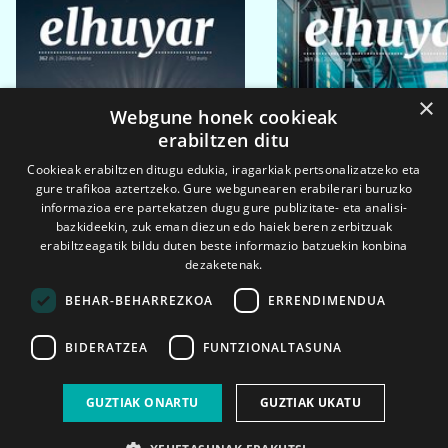
×
Webgune honek cookieak
erabiltzen ditu
Cookieak erabiltzen ditugu edukia, iragarkiak pertsonalizatzeko eta
gure trafikoa aztertzeko. Gure webgunearen erabilerari buruzko
informazioa ere partekatzen dugu gure publizitate- eta analisi-
bazkideekin, zuk eman diezun edo haiek beren zerbitzuak
erabiltzeagatik bildu duten beste informazio batzuekin konbina
dezaketenak.
BEHAR-BEHARREZKOA
ERRENDIMENDUA
BIDERATZEA
FUNTZIONALTASUNA
2026ko eka. 1a
2026ko mar. 1a
GUZTIAK ONARTU
GUZTIAK UKATU