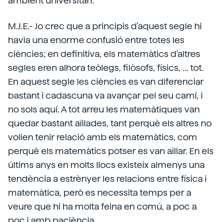
ambient universitari.
M.J.E.- Jo crec que a principis d'aquest segle hi
havia una enorme confusió entre totes les
ciències; en definitiva, els matemàtics d'altres
segles eren alhora teòlegs, filòsofs, físics, ... tot.
En aquest segle les ciències es van diferenciar
bastant i cadascuna va avançar pel seu camí, i
no sols aquí. A tot arreu les matemàtiques van
quedar bastant aïllades, tant perquè els altres no
volien tenir relació amb els matemàtics, com
perquè els matemàtics potser es van aïllar. En els
últims anys en molts llocs existeix almenys una
tendència a estrènyer les relacions entre física i
matemàtica, però es necessita temps per a
veure que hi ha molta feina en comú, a poc a
poc i amb paciència.