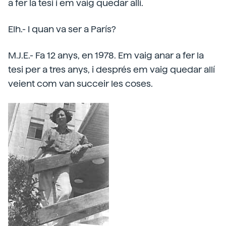
a fer la tesi i em vaig quedar allí.
Elh.- I quan va ser a París?
M.J.E.- Fa 12 anys, en 1978. Em vaig anar a fer la
tesi per a tres anys, i després em vaig quedar allí
veient com van succeir les coses.