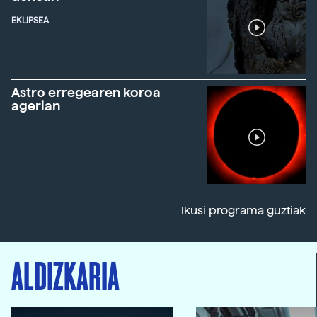
EKLIPSEA
Astro erregearen koroa
agerian
Ikusi programa guztiak
ALDIZKARIA