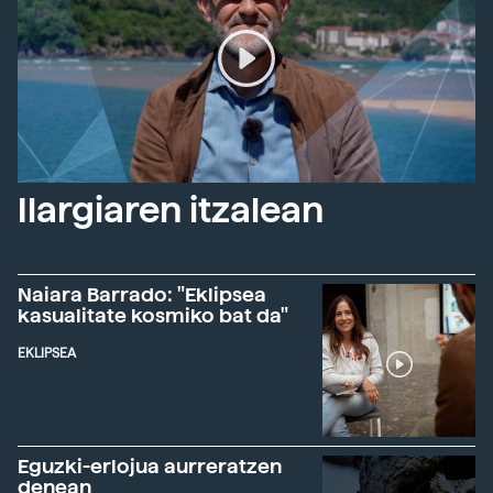
Ilargiaren itzalean
Naiara Barrado: "Eklipsea
kasualitate kosmiko bat da"
EKLIPSEA
Eguzki-erlojua aurreratzen
denean