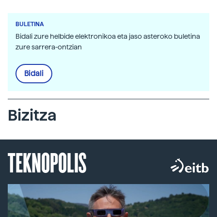
BULETINA
Bidali zure helbide elektronikoa eta jaso asteroko buletina
zure sarrera-ontzian
Bidali
Bizitza
TEKNOPOLIS