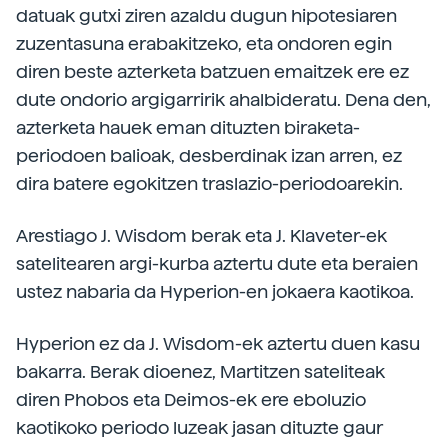
datuak gutxi ziren azaldu dugun hipotesiaren
zuzentasuna erabakitzeko, eta ondoren egin
diren beste azterketa batzuen emaitzek ere ez
dute ondorio argigarririk ahalbideratu. Dena den,
azterketa hauek eman dituzten biraketa-
periodoen balioak, desberdinak izan arren, ez
dira batere egokitzen traslazio-periodoarekin.
Arestiago J. Wisdom berak eta J. Klaveter-ek
satelitearen argi-kurba aztertu dute eta beraien
ustez nabaria da Hyperion-en jokaera kaotikoa.
Hyperion ez da J. Wisdom-ek aztertu duen kasu
bakarra. Berak dioenez, Martitzen sateliteak
diren Phobos eta Deimos-ek ere eboluzio
kaotikoko periodo luzeak jasan dituzte gaur