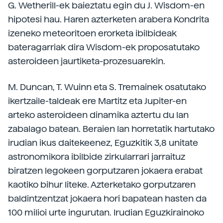
G. Wetherill-ek baieztatu egin du J. Wisdom-en
hipotesi hau. Haren azterketen arabera Kondrita
izeneko meteoritoen erorketa ibilbideak
bateragarriak dira Wisdom-ek proposatutako
asteroideen jaurtiketa-prozesuarekin.
M. Duncan, T. Wuinn eta S. Tremainek osatutako
ikertzaile-taldeak ere Martitz eta Jupiter-en
arteko asteroideen dinamika aztertu du lan
zabalago batean. Beraien lan horretatik hartutako
irudian ikus daitekeenez, Eguzkitik 3,8 unitate
astronomikora ibilbide zirkularrari jarraituz
biratzen legokeen gorputzaren jokaera erabat
kaotiko bihur liteke. Azterketako gorputzaren
baldintzentzat jokaera hori bapatean hasten da
100 milioi urte ingurutan. Irudian Eguzkirainoko