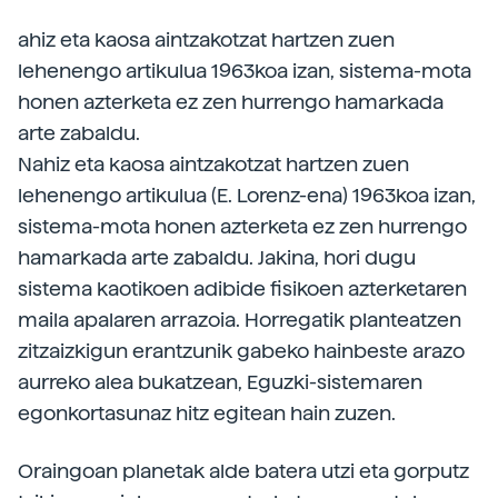
ahiz eta kaosa aintzakotzat hartzen zuen
lehenengo artikulua 1963koa izan, sistema-mota
honen azterketa ez zen hurrengo hamarkada
arte zabaldu.
Nahiz eta kaosa aintzakotzat hartzen zuen
lehenengo artikulua (E. Lorenz-ena) 1963koa izan,
sistema-mota honen azterketa ez zen hurrengo
hamarkada arte zabaldu. Jakina, hori dugu
sistema kaotikoen adibide fisikoen azterketaren
maila apalaren arrazoia. Horregatik planteatzen
zitzaizkigun erantzunik gabeko hainbeste arazo
aurreko alea bukatzean, Eguzki-sistemaren
egonkortasunaz hitz egitean hain zuzen.
Oraingoan planetak alde batera utzi eta gorputz