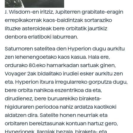
J. Wisdom-en iritziz, Jupiterren grabitate-eragin
errepikakorrak kaos-baldintzak sortaraziko
lituzke asteroideak bere orbitatik jaurtikiz
denbora erlatiboki laburrean.
Saturnoren satelitea den Hyperion dugu aurkitu
zen lehenengoetako kaos kasua. Hala ere,
ordurako 80.eko hamarkadan sartuak ginen,
Voyager 2ak bidalitako irudiei esker aurkitu zen
eta. Hyperion itxura irregularreko gorputza dugu,
bere orbita nahikoa eszentrikoa da eta,
dirudienez, bere buruarekiko biraketa-
higiduraren periodoa nahiz ardatza kaotikoki
aldatzen dira. Satelite honen neurriak eta
orbitaren bereiztasunak kontuan hartuz gero,
Hyperionek, Ilargiak bezala, biraketa- eta