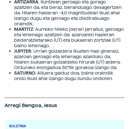
ARTIZARRA
: Iluntzean geroago eta gorago
azaltzen da, eta beraz, beranduago desagertzen
da. Hilaren hasieran -4.0 magnitudean ikusi ahal
izango dugu eta geroago eta disdiratsuago
oraindik.
MARTITZ
: Aurreko hileko joerari jarraituz, geroago
eta lehenago azaltzen da: azaroaren hasieran
bederatzietarako (UT) eta bukaeran zortziak (UT)
baino lehenago.
JUPITER
: Urrian goizaldera ikusten hasi ginenez,
azaroan geroago eta lehenago azalduko da:
hilaren bukaeran goizaldeko hirurak (UT) aldera.
Ordurako elongazioa 50°tik gorakoa izango da.
SATURNO
: Altuera galduz doa, baina oraindik
ondo ikusi ahal izango dugu ilundu ondoren.
Arregi Bengoa, Jesus
BULETINA