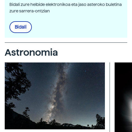
Bidali zure helbide elektronikoa eta jaso asteroko buletina
zure sarrera-ontzian
Bidali
Astronomia