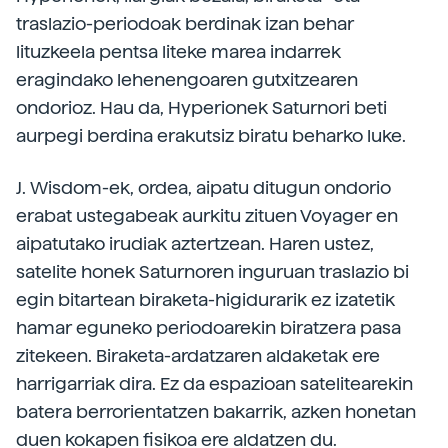
traslazio-periodoak berdinak izan behar
lituzkeela pentsa liteke marea indarrek
eragindako lehenengoaren gutxitzearen
ondorioz. Hau da, Hyperionek Saturnori beti
aurpegi berdina erakutsiz biratu beharko luke.
J. Wisdom-ek, ordea, aipatu ditugun ondorio
erabat ustegabeak aurkitu zituen Voyager en
aipatutako irudiak aztertzean. Haren ustez,
satelite honek Saturnoren inguruan traslazio bi
egin bitartean biraketa-higidurarik ez izatetik
hamar eguneko periodoarekin biratzera pasa
zitekeen. Biraketa-ardatzaren aldaketak ere
harrigarriak dira. Ez da espazioan satelitearekin
batera berrorientatzen bakarrik, azken honetan
duen kokapen fisikoa ere aldatzen du.