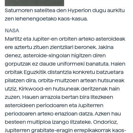
Saturnoren satelitea den Hyperion dugu aurkitu
zen lehenengoetako kaos-kasua.
NASA
Martitz eta Jupiter-en orbiten arteko asteroideak
ere aztertu zituen zientzilari beronek. Jakina
denez, asteroide-xingolan higitzen diren
gorputzak ez daude uniformeki banatuta. Haien
orbitak Eguzkitik distantzia konkretu batzuetara
pilatzen dira, orbita-multzoen artean hutsuneak
utziz, Kirkwood-en hutsuneak deritzenak hain
zuzen. Hauen arrazoia bertan bira litezkeen
asteroideen periodoaren eta Jupiterren
periodoaren arteko erlazioan datza. Azken hau
besteen multiploa izango litzateke. Ondorioz,
Jupiterren grabitate-eragin errepikakorrak kaos-