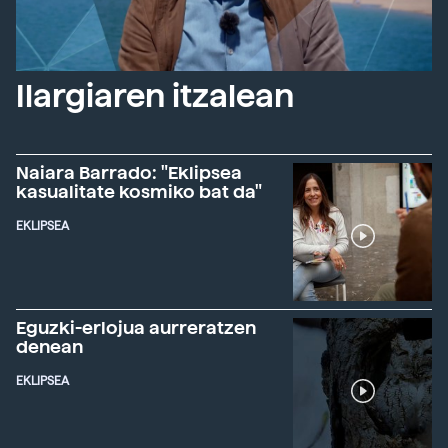
Ilargiaren itzalean
Naiara Barrado: "Eklipsea
kasualitate kosmiko bat da"
EKLIPSEA
Eguzki-erlojua aurreratzen
denean
EKLIPSEA