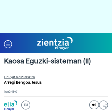
Kaosa Eguzki-sisteman (II)
Elhuyar aldizkaria: 65
Arregi Bengoa, Jesus
1992-11-01
EU