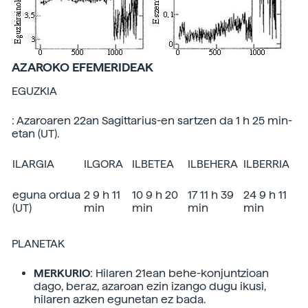
AZAROKO EFEMERIDEAK
EGUZKIA
: Azaroaren 22an Sagittarius-en sartzen da 1 h 25 min-
etan (UT).
ILARGIA
ILGORA
ILBETEA
ILBEHERA
ILBERRIA
eguna ordua
2 9 h 11
10 9 h 20
17 11 h 39
24 9 h 11
(UT)
min
min
min
min
PLANETAK
MERKURIO
: Hilaren 21ean behe-konjuntzioan
dago, beraz, azaroan ezin izango dugu ikusi,
hilaren azken egunetan ez bada.