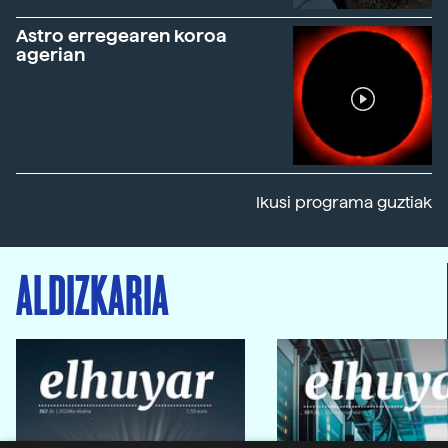
Astro erregearen koroa
agerian
Ikusi programa guztiak
ALDIZKARIA