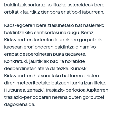
baldintzak sortaraziko lituzke asteroideak bere
orbitatik jaurtikiz denbora erlatiboki laburrean.
Kaos-egoeren bereiztasunetako bat hasierako
baldintzekiko sentikortasuna dugu. Beraz,
Kirkwood-en tarteetan leudekeen gorputzek
kaosean erori ondoren baldintza dinamiko
erabat desberdinetan buka dezakete.
Konkretuki, jaurtikiak badira norabide
desberdinetan atera daitezke. Kurioski,
Kirkwood-en hutsunetako bat lurrera iristen
diren meteoritoetako batzuen iturria izan liteke.
Hutsunea, zehazki, traslazio-periodoa Jupiterren
traslazio-periodoaren herena duten gorputzei
dagokiena da.