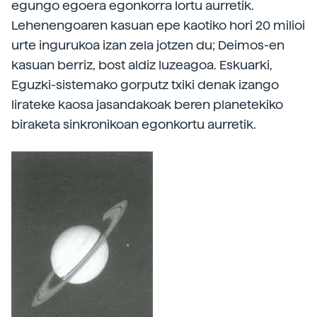
egungo egoera egonkorra lortu aurretik.
Lehenengoaren kasuan epe kaotiko hori 20 milioi
urte ingurukoa izan zela jotzen du; Deimos-en
kasuan berriz, bost aldiz luzeagoa. Eskuarki,
Eguzki-sistemako gorputz txiki denak izango
lirateke kaosa jasandakoak beren planetekiko
biraketa sinkronikoan egonkortu aurretik.