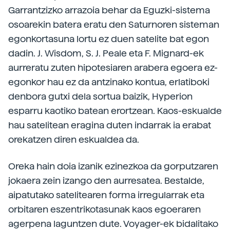
Garrantzizko arrazoia behar da Eguzki-sistema
osoarekin batera eratu den Saturnoren sisteman
egonkortasuna lortu ez duen satelite bat egon
dadin. J. Wisdom, S. J. Peale eta F. Mignard-ek
aurreratu zuten hipotesiaren arabera egoera ez-
egonkor hau ez da antzinako kontua, erlatiboki
denbora gutxi dela sortua baizik, Hyperion
esparru kaotiko batean erortzean. Kaos-eskualde
hau satelitean eragina duten indarrak ia erabat
orekatzen diren eskualdea da.
Oreka hain doia izanik ezinezkoa da gorputzaren
jokaera zein izango den aurresatea. Bestalde,
aipatutako satelitearen forma irregularrak eta
orbitaren eszentrikotasunak kaos egoeraren
agerpena laguntzen dute. Voyager-ek bidalitako