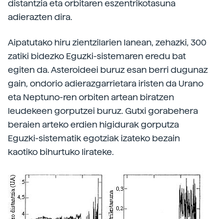
distantzia eta orbitaren eszentrikotasuna
adierazten dira.
Aipatutako hiru zientzilarien lanean, zehazki, 300
zatiki bidezko Eguzki-sistemaren eredu bat
egiten da. Asteroideei buruz esan berri dugunaz
gain, ondorio adierazgarrietara iristen da Urano
eta Neptuno-ren orbiten artean biratzen
leudekeen gorputzei buruz. Gutxi gorabehera
beraien arteko erdien higidurak gorputza
Eguzki-sistematik egotziak izateko bezain
kaotiko bihurtuko lirateke.