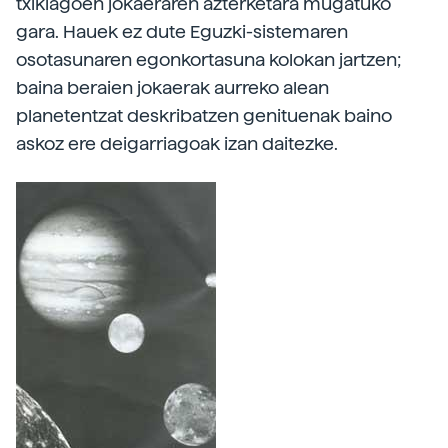
txikiagoen jokaeraren azterketara mugatuko
gara. Hauek ez dute Eguzki-sistemaren
osotasunaren egonkortasuna kolokan jartzen;
baina beraien jokaerak aurreko alean
planetentzat deskribatzen genituenak baino
askoz ere deigarriagoak izan daitezke.