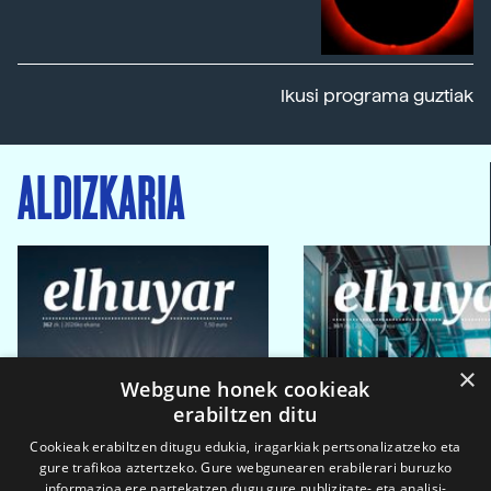
Ikusi programa guztiak
ALDIZKARIA
×
Webgune honek cookieak
erabiltzen ditu
Cookieak erabiltzen ditugu edukia, iragarkiak pertsonalizatzeko eta
gure trafikoa aztertzeko. Gure webgunearen erabilerari buruzko
informazioa ere partekatzen dugu gure publizitate- eta analisi-