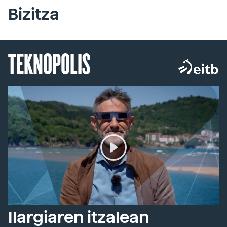
Bizitza
TEKNOPOLIS
Ilargiaren itzalean