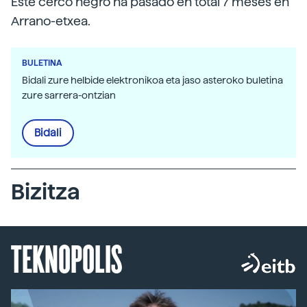
Este cerco negro ha pasado en total 7 meses en
Arrano-etxea.
BULETINA
Bidali zure helbide elektronikoa eta jaso asteroko buletina
zure sarrera-ontzian
Bidali
Bizitza
TEKNOPOLIS