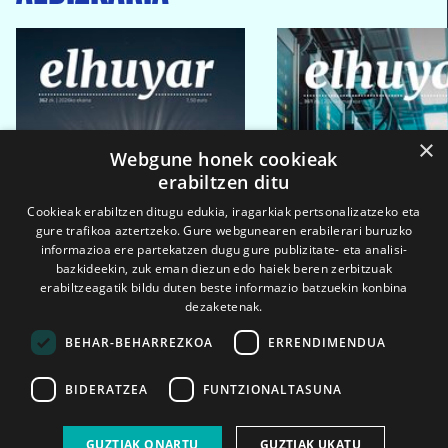
×
Webgune honek cookieak
erabiltzen ditu
Cookieak erabiltzen ditugu edukia, iragarkiak pertsonalizatzeko eta
gure trafikoa aztertzeko. Gure webgunearen erabilerari buruzko
informazioa ere partekatzen dugu gure publizitate- eta analisi-
bazkideekin, zuk eman diezun edo haiek beren zerbitzuak
erabiltzeagatik bildu duten beste informazio batzuekin konbina
dezaketenak.
BEHAR-BEHARREZKOA
ERRENDIMENDUA
BIDERATZEA
FUNTZIONALTASUNA
2026ko eka. 1a
2026ko mar. 1a
GUZTIAK ONARTU
GUZTIAK UKATU