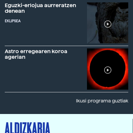
Eguzki-erlojua aurreratzen
denean
EKLIPSEA
Astro erregearen koroa
agerian
Ikusi programa guztiak
ALDIZKARIA