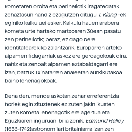
kometaren orbita eta periheliotik iragatedatak
zehaztasun handiz ezagutzen ditugu
T. Kiang
-ek
eginiko kalkuluei esker. Kalkulu hauen arabera
kometa urte hartako martxoaren 30ean pasatu
zen periheliotik; beraz, ez dago bere
identitatearekiko zalantzarik. Europarren arteko
aipamen fidagarriak askoz ere geroagokoak dira,
nahiz eta zenbait aipamen eztabaidagarri ere
izan, batzuk Txinatarren analeetan aurkikutakoa
baino lehenagokoak.
Dena den, mende askotan zehar erreferentzia
horiek egin zituztenek ez zuten jakin ikusten
zuten kometa lehenagotik ere agertua eta
Eguzkiaren inguruan ibilia zenik.
Edmund Halley
(1656-1742)astronomilari britainiarra izan zen