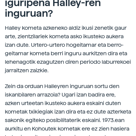
iguripena Halley-ren
inguruan?
Halley kometa azkeneko aldiz ikusi zenetik gaur
arte, zientzilariek kometa asko ikusteko aukera
izan dute. Urtero-urtero hogeitamar eta berro-
geitamar kometa berri inguru aurkitzen dira eta
lehenagotik ezagutzen diren periodo laburrekoei
jarraitzen zaizkie.
Zein da orduan Halleyren inguruan sortu den
iskanbilaren arrazoia? Ugari izan badira ere,
azken urteetan ikusteko aukera eskaini duten
kometak txikiegiak izan dira eta ez dute azterketa
sakonik egiteko posibilitaterik eskaini. 1973.ean
aurkitu en Kohoutek kometak ere ez zien hasiera