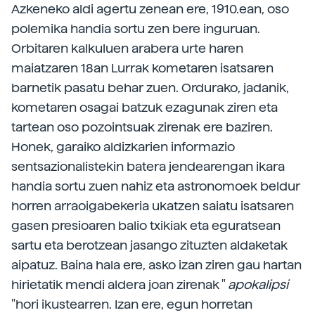
Azkeneko aldi agertu zenean ere, 1910.ean, oso
polemika handia sortu zen bere inguruan.
Orbitaren kalkuluen arabera urte haren
maiatzaren 18an Lurrak kometaren isatsaren
barnetik pasatu behar zuen. Ordurako, jadanik,
kometaren osagai batzuk ezagunak ziren eta
tartean oso pozointsuak zirenak ere baziren.
Honek, garaiko aldizkarien informazio
sentsazionalistekin batera jendearengan ikara
handia sortu zuen nahiz eta astronomoek beldur
horren arraoigabekeria ukatzen saiatu isatsaren
gasen presioaren balio txikiak eta eguratsean
sartu eta berotzean jasango zituzten aldaketak
aipatuz. Baina hala ere, asko izan ziren gau hartan
hirietatik mendi aldera joan zirenak "
apokalipsi
"hori ikustearren. Izan ere, egun horretan