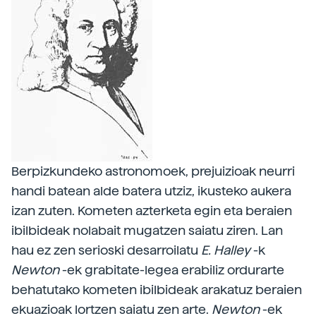
Berpizkundeko astronomoek, prejuizioak neurri
handi batean alde batera utziz, ikusteko aukera
izan zuten. Kometen azterketa egin eta beraien
ibilbideak nolabait mugatzen saiatu ziren. Lan
hau ez zen serioski desarroilatu
E. Halley
-k
Newton
-ek grabitate-legea erabiliz ordurarte
behatutako kometen ibilbideak arakatuz beraien
ekuazioak lortzen saiatu zen arte.
Newton
-ek