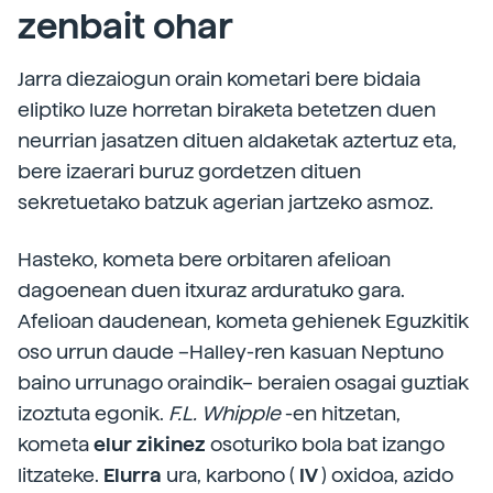
zenbait ohar
Jarra diezaiogun orain kometari bere bidaia
eliptiko luze horretan biraketa betetzen duen
neurrian jasatzen dituen aldaketak aztertuz eta,
bere izaerari buruz gordetzen dituen
sekretuetako batzuk agerian jartzeko asmoz.
Hasteko, kometa bere orbitaren afelioan
dagoenean duen itxuraz arduratuko gara.
Afelioan daudenean, kometa gehienek Eguzkitik
oso urrun daude –Halley-ren kasuan Neptuno
baino urrunago oraindik– beraien osagai guztiak
izoztuta egonik.
F.L. Whipple
-en hitzetan,
kometa
elur zikinez
osoturiko bola bat izango
litzateke.
Elurra
ura, karbono (
IV
) oxidoa, azido