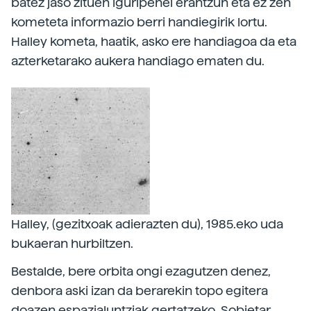
batez jaso zituen iguripenei erantzun eta ez zen
kometeta informazio berri handiegirik lortu.
Halley kometa, haatik, asko ere handiagoa da eta
azterketarako aukera handiago ematen du.
Halley, (gezitxoak adierazten du), 1985.eko uda
bukaeran hurbiltzen.
Bestalde, bere orbita ongi ezagutzen denez,
denbora aski izan da berarekin topo egitera
doazen espazialuntziak gertatzeko. Sobietar