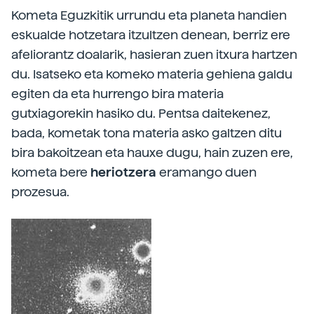
Kometa Eguzkitik urrundu eta planeta handien
eskualde hotzetara itzultzen denean, berriz ere
afeliorantz doalarik, hasieran zuen itxura hartzen
du. Isatseko eta komeko materia gehiena galdu
egiten da eta hurrengo bira materia
gutxiagorekin hasiko du. Pentsa daitekenez,
bada, kometak tona materia asko galtzen ditu
bira bakoitzean eta hauxe dugu, hain zuzen ere,
kometa bere
heriotzera
eramango duen
prozesua.