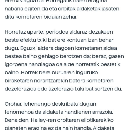
ere txikiagoa da. Horregatik haien eragina
nabaria egiten da eta orbitak aldaketak jasaten
ditu kometaren bidaian zehar.
Horretaz aparte, periodoa aldaraz dezakeen
beste efektu txiki bat ere kontuan izan behar
dugu. Eguzki aldera dagoen kometaren aldea
bestea baino gehiago berotzen da; beraz, gasen
igorpena handiagoa da alde horretatik bestetik
baino. Horrek bere buruaren inguruko
biraketaren norantzarekin batera kometaren
dezelerazioa edo azelerazio txiki bat sortzen du.
Orohar, lehenengo deskribatu dugun
fenomenoa da aldaketa handienen arrazoia.
Dena den, Halley-ren orbitaren eliptikarekiko
planeten eragina ez da hain handia. Aldaketa