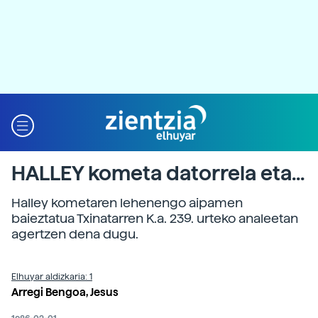
HALLEY kometa datorrela eta...
Halley kometaren lehenengo aipamen
baieztatua Txinatarren K.a. 239. urteko analeetan
agertzen dena dugu.
Elhuyar aldizkaria: 1
Arregi Bengoa, Jesus