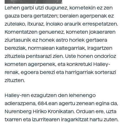
Lehen garbi utzi dugunez, kometekin ez zen
gauza bera gertatzen; beraien agerpenak ez
zutelako, itxuraz, inolako araurik errespetatzen.
Komentatzen genuenez, kometen jokaeraren
ziurtasunik ez honek astro horiek gertaera
bereziak, normalean kaltegarriak, iragartzen
zituztela pentsarazi zien. Uste honen ondorioz
kometen agerpenek, eta konkretuki Halley-
renak, egoera berezi eta harrigarriak sorterazi
zituzten.
Halley-ren ezagutzen den lehenengo
adierazpena, 684.ean agertu zenean egina da,
Nurenberg Hiriko Kronikatan. Orduan ere, uzta
txarren eta izurritearen iragarkitzat hartu zuten.