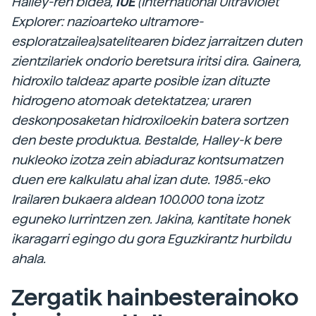
Halley-ren bidea,
IUE
(International Ultraviolet
Explorer: nazioarteko ultramore-
esploratzailea)satelitearen bidez jarraitzen duten
zientzilariek ondorio beretsura iritsi dira. Gainera,
hidroxilo taldeaz aparte posible izan dituzte
hidrogeno atomoak detektatzea; uraren
deskonposaketan hidroxiloekin batera sortzen
den beste produktua. Bestalde, Halley-k bere
nukleoko izotza zein abiaduraz kontsumatzen
duen ere kalkulatu ahal izan dute. 1985.-eko
Irailaren bukaera aldean 100.000 tona izotz
eguneko lurrintzen zen. Jakina, kantitate honek
ikaragarri egingo du gora Eguzkirantz hurbildu
ahala.
Zergatik hainbesterainoko