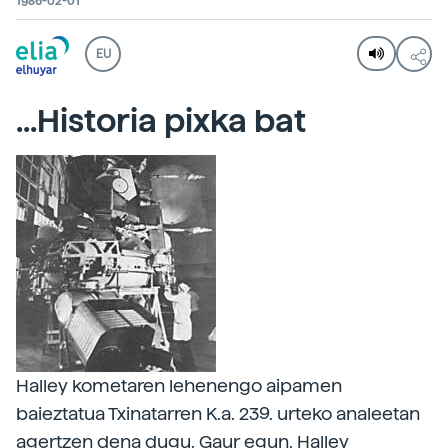
1986-02-01
EU
...Historia pixka bat
Halley kometaren lehenengo aipamen
baieztatua Txinatarren K.a. 239. urteko analeetan
agertzen dena dugu. Gaur egun, Halley