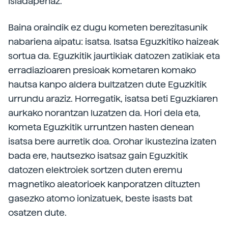
isladapenaz.
Baina oraindik ez dugu kometen berezitasunik
nabariena aipatu: isatsa. Isatsa Eguzkitiko haizeak
sortua da. Eguzkitik jaurtikiak datozen zatikiak eta
erradiazioaren presioak kometaren komako
hautsa kanpo aldera bultzatzen dute Eguzkitik
urrundu araziz. Horregatik, isatsa beti Eguzkiaren
aurkako norantzan luzatzen da. Hori dela eta,
kometa Eguzkitik urruntzen hasten denean
isatsa bere aurretik doa. Orohar ikustezina izaten
bada ere, hautsezko isatsaz gain Eguzkitik
datozen elektroiek sortzen duten eremu
magnetiko aleatorioek kanporatzen dituzten
gasezko atomo ionizatuek, beste isasts bat
osatzen dute.