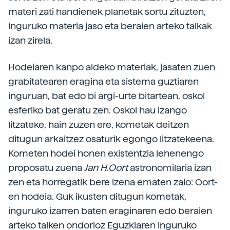
materi zati handienek planetak sortu zituzten,
inguruko materia jaso eta beraien arteko talkak
izan zirela.
Hodeiaren kanpo aldeko materiak, jasaten zuen
grabitatearen eragina eta sistema guztiaren
inguruan, bat edo bi argi-urte bitartean, oskol
esferiko bat geratu zen. Oskol hau izango
litzateke, hain zuzen ere, kometak deitzen
ditugun arkaitzez osaturik egongo litzatekeena.
Kometen hodei honen existentzia lehenengo
proposatu zuena
Jan H.Oort
astronomilaria izan
zen eta horregatik bere izena ematen zaio: Oort-
en hodeia. Guk ikusten ditugun kometak,
inguruko izarren baten eraginaren edo beraien
arteko talken ondorioz Eguzkiaren inguruko