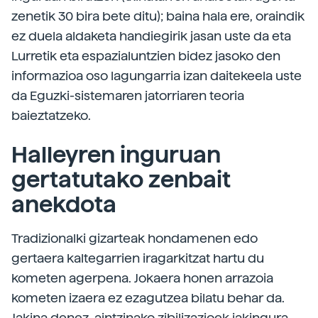
zenetik 30 bira bete ditu); baina hala ere, oraindik
ez duela aldaketa handiegirik jasan uste da eta
Lurretik eta espazialuntzien bidez jasoko den
informazioa oso lagungarria izan daitekeela uste
da Eguzki-sistemaren jatorriaren teoria
baieztatzeko.
Halleyren inguruan
gertatutako zenbait
anekdota
Tradizionalki gizarteak hondamenen edo
gertaera kaltegarrien iragarkitzat hartu du
kometen agerpena. Jokaera honen arrazoia
kometen izaera ez ezagutzea bilatu behar da.
Jakina denez, aintzinako zibilizazioek jakingura