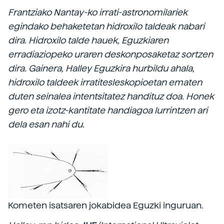
Frantziako Nantay-ko irrati-astronomilariek
egindako behaketetan hidroxilo taldeak nabari
dira. Hidroxilo talde hauek, Eguzkiaren
erradiaziopeko uraren deskonposaketaz sortzen
dira. Gainera, Halley Eguzkira hurbildu ahala,
hidroxilo taldeek irratitesleskopioetan ematen
duten seinalea intentsitatez handituz doa. Honek
gero eta izotz-kantitate handiagoa lurrintzen ari
dela esan nahi du.
Kometen isatsaren jokabidea Eguzki inguruan.