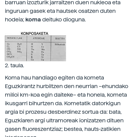
barruan izozturik jarraitzen duen nukleoa eta
inguruan gasek eta hautsek osatzen duten
hodeia;
koma
deituko dioguna.
2. taula.
Koma hau handiago egiten da kometa
Eguzkirantz hurbiltzen den neurrian –ehundako
milioi km-koa egin daiteke– eta honela, kometa
ikusgarri bihurtzen da. Kometatik datorkigun
argia bi prozesu desberdinez sortua da: bata,
Eguzkiaren argi ultramoreak ionizatzen dituen
gasen fluoreszentziaz; bestea, hauts-zatikien