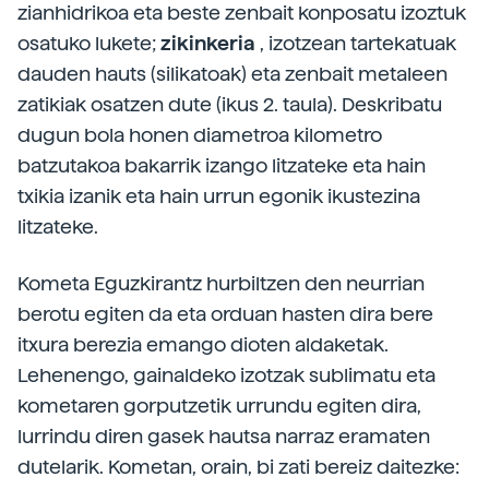
zianhidrikoa eta beste zenbait konposatu izoztuk
osatuko lukete;
zikinkeria
, izotzean tartekatuak
dauden hauts (silikatoak) eta zenbait metaleen
zatikiak osatzen dute (ikus 2. taula). Deskribatu
dugun bola honen diametroa kilometro
batzutakoa bakarrik izango litzateke eta hain
txikia izanik eta hain urrun egonik ikustezina
litzateke.
Kometa Eguzkirantz hurbiltzen den neurrian
berotu egiten da eta orduan hasten dira bere
itxura berezia emango dioten aldaketak.
Lehenengo, gainaldeko izotzak sublimatu eta
kometaren gorputzetik urrundu egiten dira,
lurrindu diren gasek hautsa narraz eramaten
dutelarik. Kometan, orain, bi zati bereiz daitezke: