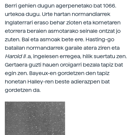
Berri gehien dugun agerpenetako bat 1066.
urtekoa dugu. Urte hartan normandiarrek
Inglaterrari eraso behar zioten eta kometaren
etorrera beraien asmotarako seinale ontzat jo
zuten. Bai eta asmoak bete ere. Hasting-go
batailan normandarrek garaile atera ziren eta
Harold II
.a, ingelesen erregea, hilik suertatu zen.
Gertaera guzti hauen oroigarri bezala tapiz bat
egin zen. Bayeux-en gordetzen den tapiz
honetan Halley-ren beste adierazpen bat
gordetzen da.