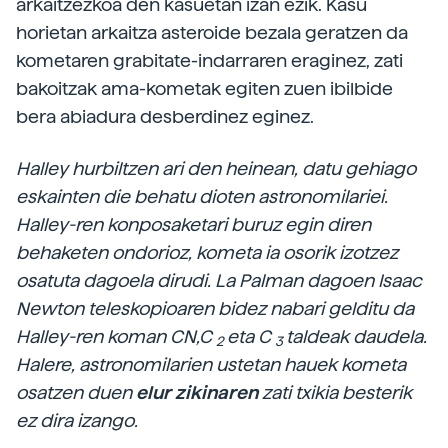
arkaitzezkoa den kasuetan izan ezik. Kasu
horietan arkaitza asteroide bezala geratzen da
kometaren grabitate-indarraren eraginez, zati
bakoitzak ama-kometak egiten zuen ibilbide
bera abiadura desberdinez eginez.
Halley hurbiltzen ari den heinean, datu gehiago
eskainten die behatu dioten astronomilariei.
Halley-ren konposaketari buruz egin diren
behaketen ondorioz, kometa ia osorik izotzez
osatuta dagoela dirudi. La Palman dagoen Isaac
Newton teleskopioaren bidez nabari gelditu da
Halley-ren koman CN,C
eta C
taldeak daudela.
2
3
Halere, astronomilarien ustetan hauek kometa
osatzen duen
elur zikinaren
zati txikia besterik
ez dira izango.