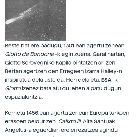
Beste bat ere badugu, 1301.ean agertu zenean
Giotto de Bondone
-k egin zuena. Garai hartan,
Giotto Scrovegniko Kapila pintatzen ari zen.
Bertan agertzen den Erregeen Izarra Halley-n
inspiratua dela uste da. Hori dela eta,
ESA
-k
Giotto
izenez bataiatu du lehen aipatu dugun
espazialuntzia.
Kometa 1456.ean agertu zenean Europa turkoen
erasoen beldur zen.
Calixto III.
Aita Santuak
Angelus-a eguerdian ere errezatzea agindu