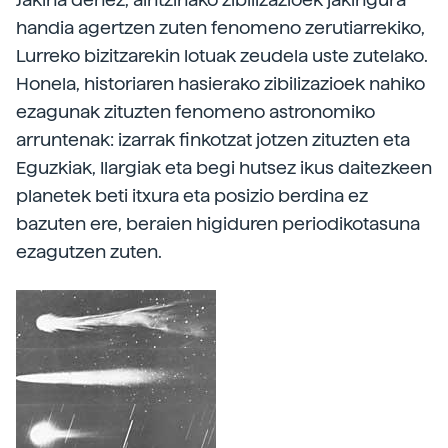
handia agertzen zuten fenomeno zerutiarrekiko,
Lurreko bizitzarekin lotuak zeudela uste zutelako.
Honela, historiaren hasierako zibilizazioek nahiko
ezagunak zituzten fenomeno astronomiko
arruntenak: izarrak finkotzat jotzen zituzten eta
Eguzkiak, Ilargiak eta begi hutsez ikus daitezkeen
planetek beti itxura eta posizio berdina ez
bazuten ere, beraien higiduren periodikotasuna
ezagutzen zuten.