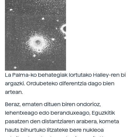
La Palma-ko behategiak lortutako Halley-ren bi
argazki. Ordubeteko diferentzia dago bien
artean.
Beraz, ematen dituen biren ondorioz,
lehentxeago edo beranduxeago, Eguzkitik
pasatzen den distantziaren arabera, kometa
hauts bihurtuko litzateke bere nukleoa