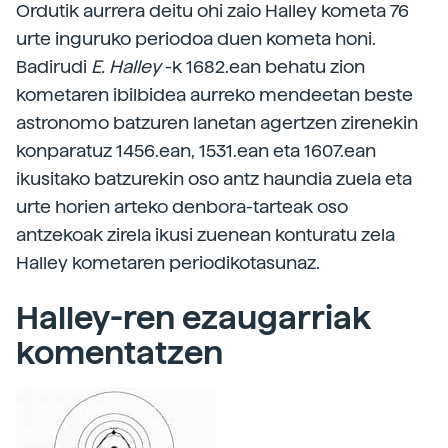
Ordutik aurrera deitu ohi zaio Halley kometa 76
urte inguruko periodoa duen kometa honi.
Badirudi
E. Halley
-k 1682.ean behatu zion
kometaren ibilbidea aurreko mendeetan beste
astronomo batzuren lanetan agertzen zirenekin
konparatuz 1456.ean, 1531.ean eta 1607.ean
ikusitako batzurekin oso antz haundia zuela eta
urte horien arteko denbora-tarteak oso
antzekoak zirela ikusi zuenean konturatu zela
Halley kometaren periodikotasunaz.
Halley-ren ezaugarriak
komentatzen