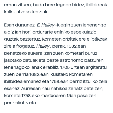
eman zituen, bada bere legeen bidez, ibilbideak
kalkulatzeko tresnak.
Esan dugunez,
E. Halley
-k egin zuen lehenengo
aldiz lan hori, ordurarte eginiko espekulazio
guztak baztertuz, kometen orbitak ere eliptikoak
zirela frogatuz.
Halley
, berak, 1682.ean
behatzeko aukera izan zuen kometari buruz
jasotako datuak eta beste astronomo batzuren
lehenagoko lanak erabiliz. 1705.urtean argitaratu
zuen berria 1682.ean ikusitako kometaren
ibilbidea emanez eta 1758.ean berriz itzuliko zela
esanez. Aurresan hau nahikoa zehatz bete zen,
kometa 1758.eko martxoaren 13an pasa zen
periheliotik eta.