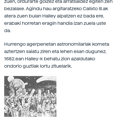
zuen, ordurarte goizez eta arratsaldez egiten zen
bezalaxe. Agindu hau argitaratzeko Calixto III.ak
atera zuen bulan Halley aipatzen ez bada ere,
erabaki horretan eragin handia izan zuela uste
da.
Hurrengo agerpenetan astronomilariak kometa
aztertzen saiatu ziren eta lehen esan dugunez,
1682.ean Halley-k behatu zion azaldutako
ondorio guztiak lortu zituelarik.