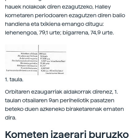
hauek nolakoak diren ezagutzeko, Halley
kometaren periodoaren ezagutzen diren balio
handiena eta txikiena emango ditugu:
lehenengoa, 79,1 urte; bigarrena, 74,9 urte.
1. taula.
Orbitaren ezaugarriak aldakorrak direnez, 1.
taulan otsailaren 9an periheliotik pasatzen
beteko duen azkeneko biraketarenak ematen
dira.
Kometen izaerari buruzko