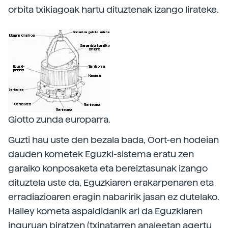
orbita txikiagoak hartu dituztenak izango lirateke.
Giotto zunda europarra.
Guzti hau uste den bezala bada, Oort-en hodeian
dauden kometek Eguzki-sistema eratu zen
garaiko konposaketa eta bereiztasunak izango
dituztela uste da, Eguzkiaren erakarpenaren eta
erradiazioaren eragin nabaririk jasan ez dutelako.
Halley kometa aspaldidanik ari da Eguzkiaren
inguruan biratzen (txinatarren analeetan agertu