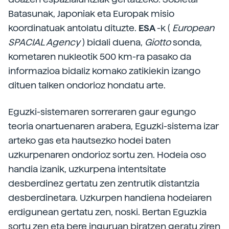
Batasunak, Japoniak eta Europak misio
koordinatuak antolatu dituzte.
ESA
-k (
European
SPACIAL Agency
) bidali duena,
Giotto
sonda,
kometaren nukleotik 500 km-ra pasako da
informazioa bidaliz komako zatikiekin izango
dituen talken ondorioz hondatu arte.
Eguzki-sistemaren sorreraren gaur egungo
teoria onartuenaren arabera, Eguzki-sistema izar
arteko gas eta hautsezko hodei baten
uzkurpenaren ondorioz sortu zen. Hodeia oso
handia izanik, uzkurpena intentsitate
desberdinez gertatu zen zentrutik distantzia
desberdinetara. Uzkurpen handiena hodeiaren
erdigunean gertatu zen, noski. Bertan Eguzkia
sortu zen eta bere inguruan biratzen geratu ziren