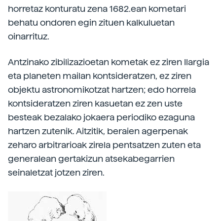
horretaz konturatu zena 1682.ean kometari
behatu ondoren egin zituen kalkuluetan
oinarrituz.
Antzinako zibilizazioetan kometak ez ziren Ilargia
eta planeten mailan kontsideratzen, ez ziren
objektu astronomikotzat hartzen; edo horrela
kontsideratzen ziren kasuetan ez zen uste
besteak bezalako jokaera periodiko ezaguna
hartzen zutenik. Aitzitik, beraien agerpenak
zeharo arbitrarioak zirela pentsatzen zuten eta
generalean gertakizun atsekabegarrien
seinaletzat jotzen ziren.