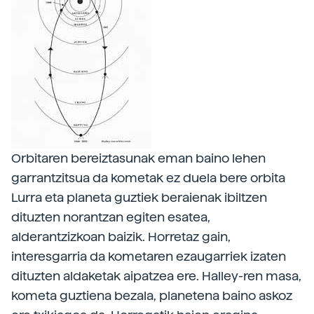
Orbitaren bereiztasunak eman baino lehen
garrantzitsua da kometak ez duela bere orbita
Lurra eta planeta guztiek beraienak ibiltzen
dituzten norantzan egiten esatea,
alderantzizkoan baizik. Horretaz gain,
interesgarria da kometaren ezaugarriek izaten
dituzten aldaketak aipatzea ere. Halley-ren masa,
kometa guztiena bezala, planetena baino askoz