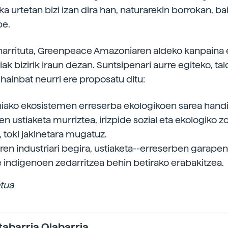
ka urtetan bizi izan dira han, naturarekin borrokan, ba
be.
narrituta, Greenpeace Amazoniaren aldeko kanpaina e
k bizirik iraun dezan. Suntsipenari aurre egiteko, ta
 hainbat neurri ere proposatu ditu:
ako ekosistemen erreserba ekologikoen sarea handi
n ustiaketa murriztea, irizpide sozial eta ekologiko z
 toki jakinetara mugatuz.
en industriari begira, ustiaketa--erreserben garapen
e indigenoen zedarritzea behin betirako erabakitzea.
atua
tabarria Olabarria