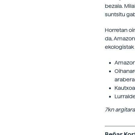
bezala. Mila
suntsitu ga
Horretan oi
da, Amazonia
ekologistak
Amazoni
Oihanare
arabera,
Kautxoar
Lurrald
7kn argitar
Beñar Kor