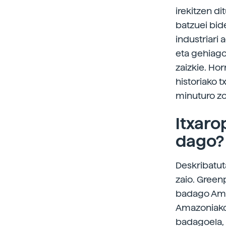
irekitzen d
batzuei bide
industriari 
eta gehiago
zaizkie. Ho
historiako 
minuturo zor
Itxaro
dago?
Deskribatut
zaio. Green
badago Amaz
Amazoniako 
badagoela, 