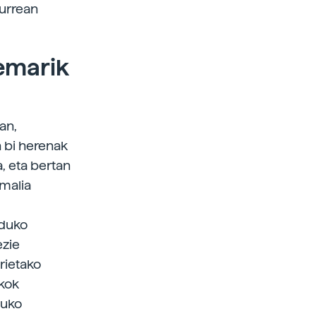
Lurrean
temarik
an,
 bi herenak
, eta bertan
imalia
nduko
ezie
rietako
skok
duko