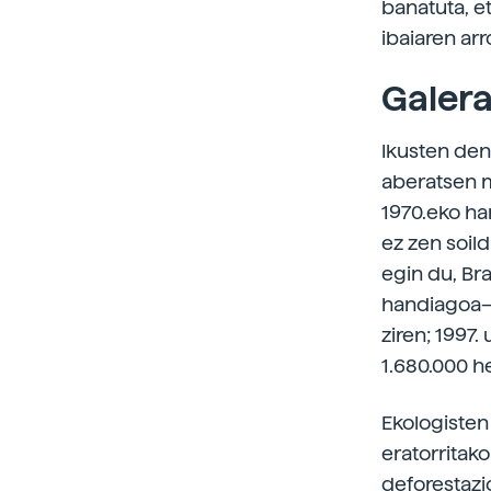
banatuta, e
ibaiaren arr
Galera
Ikusten den
aberatsen m
1970.eko ha
ez zen soil
egin du, Bra
handiagoa—.
ziren; 1997.
1.680.000 h
Ekologisten
eratorritak
deforestazi