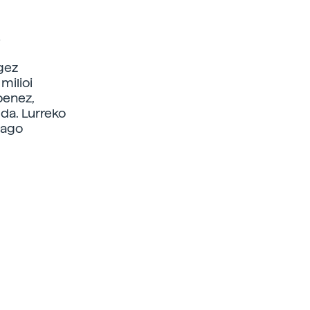
!
gez
milioi
oenez,
da. Lurreko
xiago