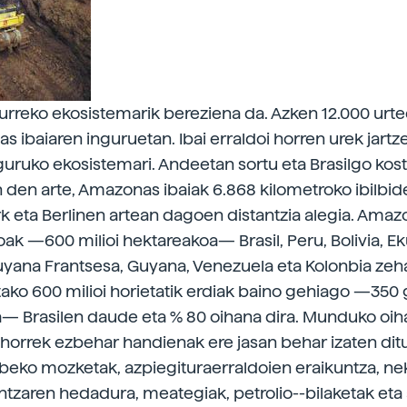
rreko ekosistemarik bereziena da. Azken 12.000 urte
s ibaiaren inguruetan. Ibai erraldoi horren urek jartz
guruko ekosistemari. Andeetan sortu eta Brasilgo kos
n den arte, Amazonas ibaiak 6.868 kilometroko ibilbi
k eta Berlinen artean dagoen distantzia alegia. Ama
oak —600 milioi hektareakoa— Brasil, Peru, Bolivia, E
yana Frantsesa, Guyana, Venezuela eta Kolonbia zeh
utako 600 milioi horietatik erdiak baino gehiago —350 
 Brasilen daude eta % 80 oihana dira. Munduko oiha
horrek ezbehar handienak ere jasan behar izaten ditu
abeko mozketak, azpiegituraerraldoien eraikuntza, ne
intzaren hedadura, meategiak, petrolio--bilaketak eta 