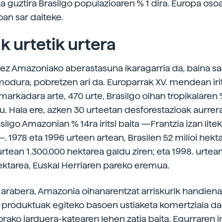
ta guztira Brasilgo populazioaren % 1 dira. Europa o
oan sar daiteke.
k urtetik urtera
ez Amazoniako aberastasuna ikaragarria da, baina sa
odura, pobretzen ari da. Europarrak XV. mendean irits
markadara arte, 470 urte, Brasilgo oihan tropikalaren 
du. Hala ere, azken 30 urteetan desforestazioak aurrer
silgo Amazonian % 14ra iritsi baita —Frantzia izan lit
 1978 eta 1996 urteen artean, Brasilen 52 milioi hekta
 urtean 1.300.000 hektarea galdu ziren; eta 1998. urt
ektarea, Euskal Herriaren pareko eremua.
 arabera, Amazonia oihanarentzat arriskurik handiena
o produktuak egiteko basoen ustiaketa komertziala da
orako jarduera-katearen lehen zatia baita. Egurraren i