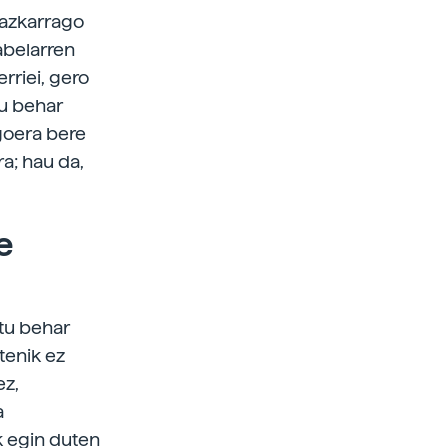
 azkarrago
dabelarren
rriei, gero
tu behar
goera bere
a; hau da,
e
atu behar
tenik ez
ez,
a
k egin duten