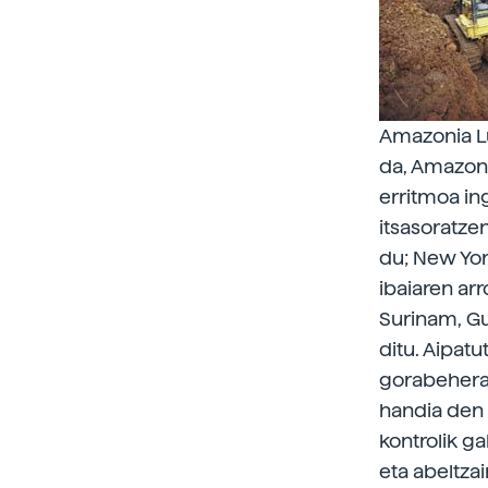
Amazonia Lu
da, Amazona
erritmoa in
itsasoratze
du; New Yor
ibaiaren arr
Surinam, Gu
ditu. Aipat
gorabehera—
handia den 
kontrolik g
eta abeltza