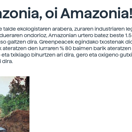
zonia, oi Amazonia
talde ekologistaren arabera, zuraren industriaren le
dueraren ondorioz, Amazonian urtero batez beste 1.5 
so galtzen dira. Greenpeacek egindako txostenak di
 ateratzen den lurraren % 80 baimen barik ateratzen 
 eta txikiago bihurtzen ari dira, gero eta oxigeno gut
 dira.