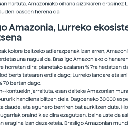
uan hartuta, Amazoniako oihana gizakiaren eraginez 
dauden basoen herena da.
go Amazonia, Lurreko ekosis
tsena
oak kolore beltzeko adierazpenak izan arren, Amazoni
erdetasuna nagusi da. Brasilgo Amazoniako oihanaren
re horretan dira; planetako azalaren % 7ra hedatzen da
dibertsitatearen erdia dago; Lurreko landare eta an
 70 bertan dago.
--kontuekin jarraituta, esan daiteke Amazonian mu
ururik handiena biltzen dela. Dagoeneko 30.000 esp
uta daude, eta egunero berriren bat aurkitzen dute. Ho
ugarriak oraindik ez dira ezagutzen, baina uste da a
n eragina izan dezaketela. Brasilgo Amazonian mun