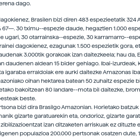
erena dago.
agokienez, Brasilen bizi diren 483 espezieetatik 32
% 67—. 30 tximu--espezie daude, hegaztien 1.000 espe
ie ugari, 30 otarrainska--espezie, 30 karramarro--esp
rrainei dagokienez, ezagunak 1.500 espezietik gora, e
audenak 3.000tik gorakoak izan daitezkeela; hau da,
tan daudenen aldean 15 bider gehiago. Ibai-izurdeak, 
a igaraba erraldoiak ere aurki daitezke Amazonas iba
azoniako oihan hektarea batean 50 zuhaitz espezie bi
ietako bakoitzean 80 landare--mota bil daitezke, brom
esteak beste.
rtsona bizi dira Brasilgo Amazonian. Horietako batzuk
anik gizarte garatuarekin eta, ondorioz, gizarte gara
zibilizazioentzat izan ditzaketen arriskuak ez dituzte
digenen populazioa 200.000 pertsonak osatzen dute, 