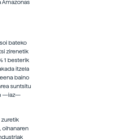
soa Amazonas
soi bateko
i zirenetik
% 1 besterik
akada itzela
ekeena baino
rea suntsitu
ean —iaz—
 zuretik
, oihanaren
ndustriak