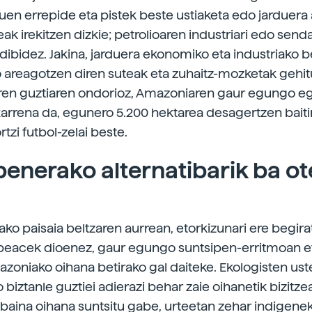
ituen errepide eta pistek beste ustiaketa edo jarduera
ak irekitzen dizkie; petrolioaren industriari edo sen
adibidez. Jakina, jarduera ekonomiko eta industriako be
 areagotzen diren suteak eta zuhaitz-mozketak gehi
rren guztiaren ondorioz, Amazoniaren gaur egungo e
txarrena da, egunero 5.200 hektarea desagertzen baitir
tzi futbol-zelai beste.
penerako alternatibarik ba ot
ako paisaia beltzaren aurrean, etorkizunari ere begir
peacek dioenez, gaur egungo suntsipen-erritmoan e
oniako oihana betirako gal daiteke. Ekologisten ust
biztanle guztiei adierazi behar zaie oihanetik bizitze
baina oihana suntsitu gabe, urteetan zehar indigene