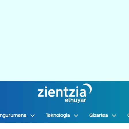
Ingurumena
Teknologia
Gizartea