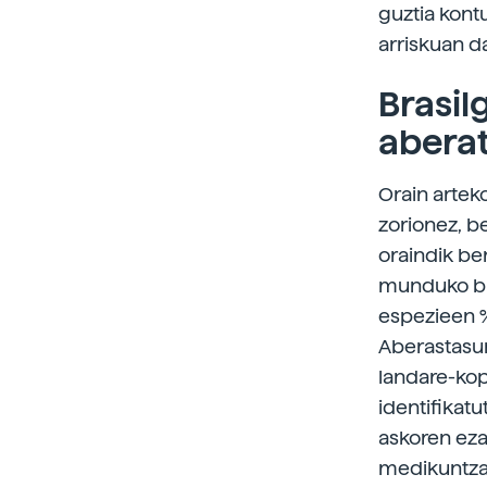
guztia kont
arriskuan 
Brasil
abera
Orain artek
zorionez, b
oraindik be
munduko bio
espezieen %
Aberastasun
landare-kop
identifikat
askoren eza
medikuntza