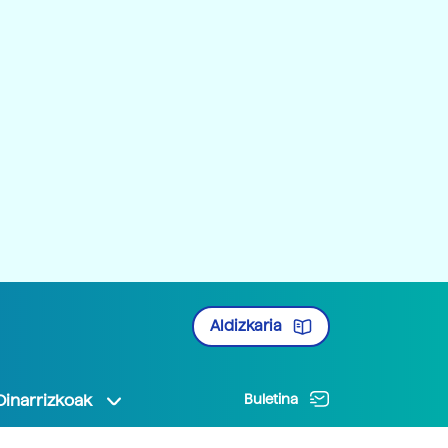
Aldizkaria
Oinarrizkoak
Buletina