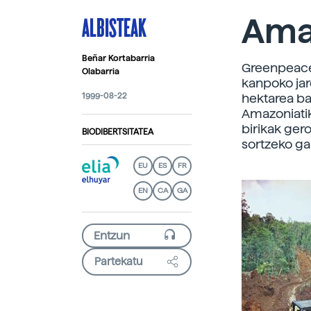
ALBISTEAK
Ama
Beñar Kortabarria
Greenpeace 
Olabarria
kanpoko jar
1999-08-22
hektarea ba
Amazoniatik
birikak gero
BIODIBERTSITATEA
sortzeko gai
EU
ES
FR
EN
CA
GA
Partekatu