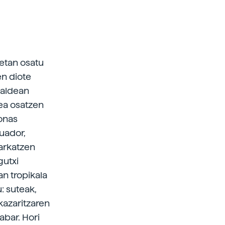
etan osatu
en diote
taldean
dea osatzen
zonas
kuador,
arkatzen
gutxi
n tropikala
: suteak,
kazaritzaren
abar. Hori