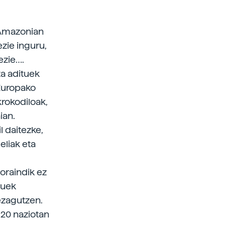
4 Amazonian
zie inguru,
ezie….
ta adituek
 Europako
krokodiloak,
ian.
l daitezke,
eliak eta
 oraindik ez
tuek
 ezagutzen.
120 naziotan