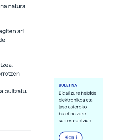
ina natura
giten ari
lde
tzea.
orrotzen
BULETINA
a bultzatu.
Bidali zure helbide
elektronikoa eta
jaso asteroko
buletina zure
sarrera-ontzian
Bidali