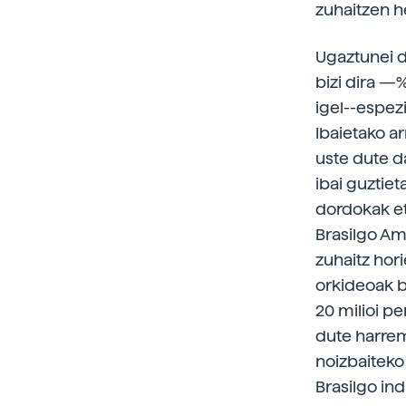
zuhaitzen h
Ugaztunei d
bizi dira —
igel--espez
Ibaietako a
uste dute d
ibai guztie
dordokak et
Brasilgo Am
zuhaitz hor
orkideoak b
20 milioi pe
dute harrem
noizbaiteko 
Brasilgo in