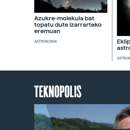
Azukre-molekula bat
topatu dute izarrarteko
eremuan
Ekli
ASTRONOMIA
ast
ASTRO
TEKNOPOLIS