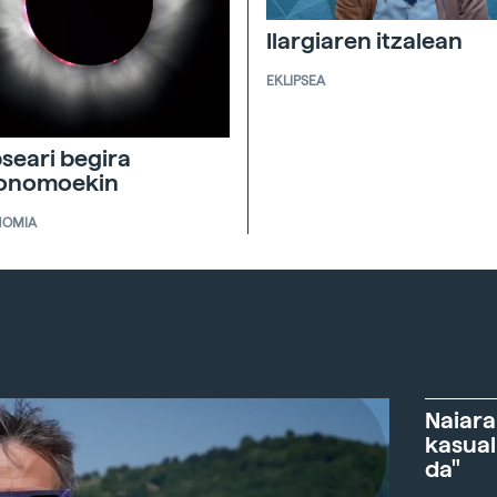
Ilargiaren itzalean
EKLIPSEA
pseari begira
ronomoekin
NOMIA
Naiara
kasual
da"