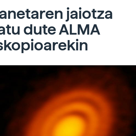
lanetaren jaiotza
atu dute ALMA
skopioarekin