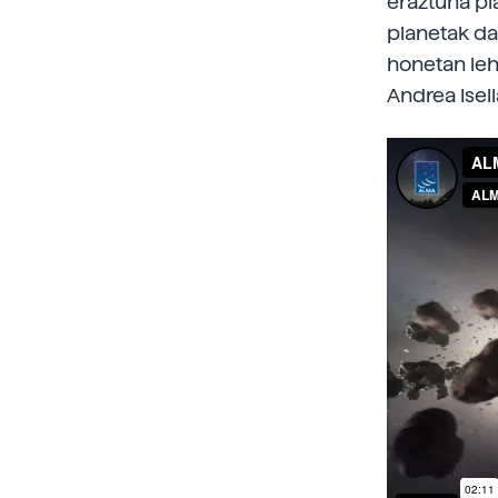
eraztuna pl
planetak da
honetan leh
Andrea Isell