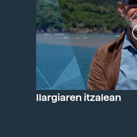
Ilargiaren itzalean