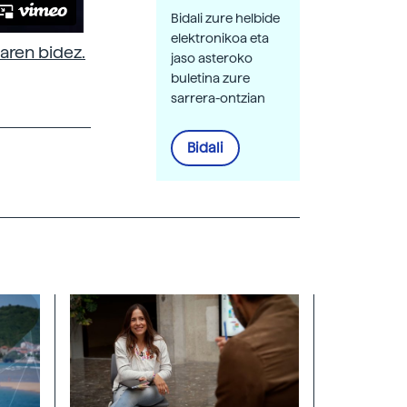
Bidali zure helbide
elektronikoa eta
aren bidez.
jaso asteroko
buletina zure
sarrera-ontzian
Bidali