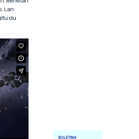
en. Benetan
o. Lan
gitu du
BULETINA