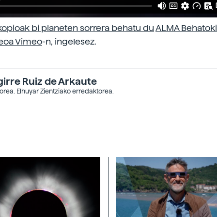
opioak bi planeten sorrera behatu du
ALMA Behatoki
eoa
Vimeo
-n, ingelesez.
girre Ruiz de Arkaute
orea. Elhuyar Zientziako erredaktorea.