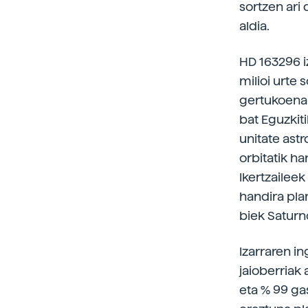
sortzen ari 
aldia.
HD 163296 i
milioi urte 
gertukoena 
bat Eguzkiti
unitate ast
orbitatik h
Ikertzaileek
handira pla
biek Saturn
Izarraren i
jaioberriak 
eta % 99 ga