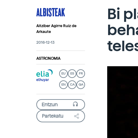
ALBISTEAK
Bi p
beh
Aitziber Agirre Ruiz de
Arkaute
tele
2016-12-13
ASTRONOMIA
EU
ES
FR
EN
CA
GA
Partekatu