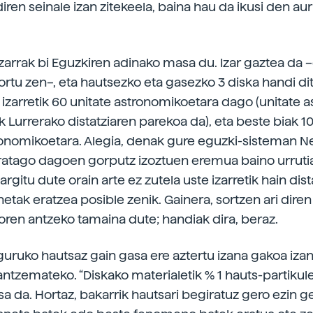
diren seinale izan zitekeela, baina hau da ikusi den a
zarrak bi Eguzkiren adinako masa du. Izar gaztea da 
sortu zen–, eta hautsezko eta gasezko 3 diska handi di
izarretik 60 unitate astronomikoetara dago (unitate 
k Lurrerako distatziaren parekoa da), eta beste biak 1
ronomikoetara. Alegia, denak gure eguzki-sisteman 
aratago dagoen gorputz izoztuen eremua baino urrut
 argitu dute orain arte ez zutela uste izarretik hain dist
netak eratzea posible zenik. Gainera, sortzen ari dire
oren antzeko tamaina dute; handiak dira, beraz.
nguruko hautsaz gain gasa ere aztertu izana gakoa iza
antzemateko. “Diskako materialetik % 1 hauts-partikul
sa da. Hortaz, bakarrik hautsari begiratuz gero ezin g