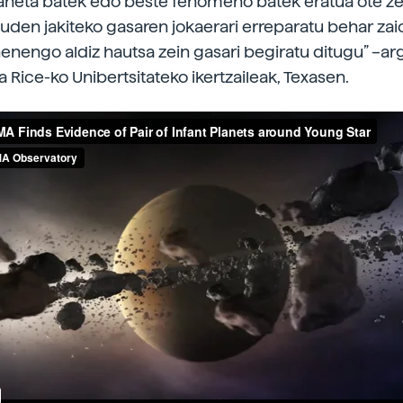
aneta batek edo beste fenomeno batek eratua ote z
uden jakiteko gasaren jokaerari erreparatu behar zai
enengo aldiz hautsa zein gasari begiratu ditugu” –ar
a Rice-ko Unibertsitateko ikertzaileak, Texasen.