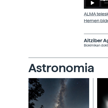
ALMA telesk
Hemen bid
Aitziber A
Biokimikan dokt
Astronomia