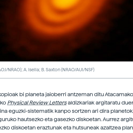
J/NRAO); A. Isella; B. Saxton (NRAO/AUI/NSF)
opioak bi planeta jaioberri antzeman ditu Atacamako
ako
Physical Review Letters
aldizkariak argitaratu due
aina eguzki-sistematik kanpo sortzen ari dira planeto
nguruko hautsezko eta gasezko diskoetan. Aurrez argi
ezko diskoetan eraztunak eta hutsuneak azaltzea pla