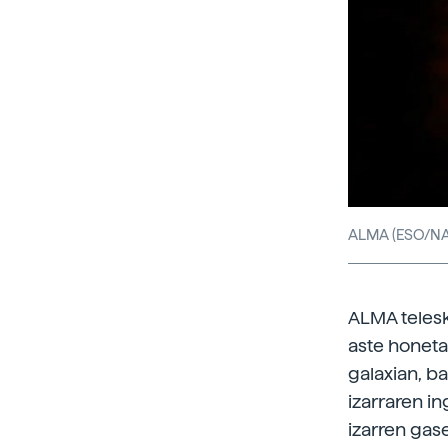
ALMA (ESO/NAO
ALMA telesk
aste honet
galaxian, b
izarraren i
izarren gas