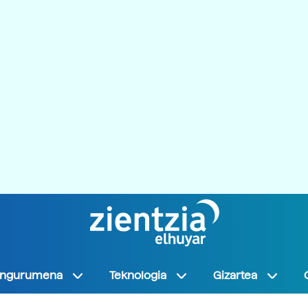
Ingurumena
Teknologia
Gizartea