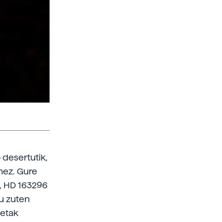
 desertutik,
nez. Gure
k, HD 163296
tu zuten
netak