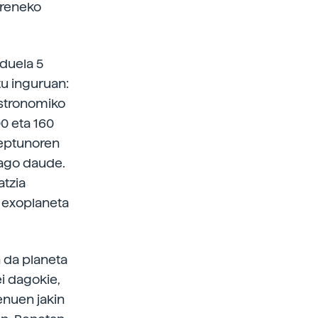
urreneko
–duela 5
tu inguruan:
astronomiko
00 eta 160
Neptunoren
iago daude.
atzia
n exoplaneta
n da planeta
ei dagokie,
enuen jakin