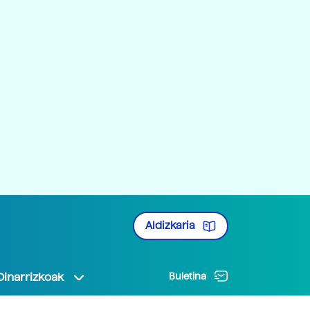
Aldizkaria
Oinarrizkoak
Buletina