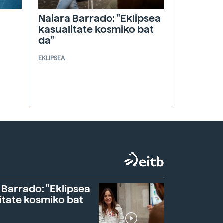
Naiara Barrado: "Eklipsea
kasualitate kosmiko bat
da"
EKLIPSEA
 Barrado: "Eklipsea
itate kosmiko bat