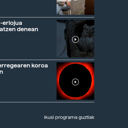
-erlojua
ratzen denean
erregearen koroa
n
Ikusi programa guztiak