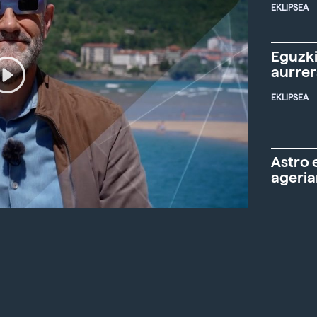
EKLIPSEA
Eguzki
aurre
EKLIPSEA
Astro 
ageria